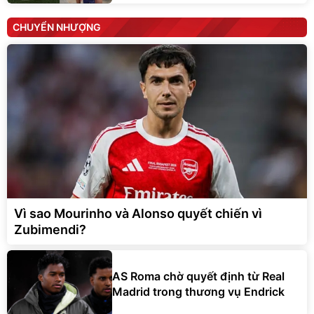
CHUYỂN NHƯỢNG
Vì sao Mourinho và Alonso quyết chiến vì
Zubimendi?
AS Roma chờ quyết định từ Real
Madrid trong thương vụ Endrick