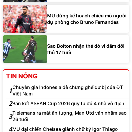
MU dừng kế hoạch chiêu mộ người
dự phòng cho Bruno Fernandes
Sao Bolton nhận thẻ đỏ vì đấm đối
thủ 17 tuổi
TIN NÓNG
Chuyên gia Indonesia dè chừng ghế dự bị của ĐT
1
Việt Nam
2
Bán kết ASEAN Cup 2026 quy tụ đủ 4 nhà vô địch
Tielemans ra mắt ấn tượng, Man Utd vẫn nhắm sao
3
26 tuổi
4
MU đại chiến Chelsea giành chữ ký Igor Thiago