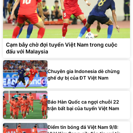
Cạm bẫy chờ đợi tuyển Việt Nam trong cuộc
đấu với Malaysia
Chuyên gia Indonesia dè chừng
ghế dự bị của ĐT Việt Nam
Báo Hàn Quốc ca ngợi chuỗi 22
trận bất bại của tuyển Việt Nam
Điểm tin bóng đá Việt Nam 9/8: