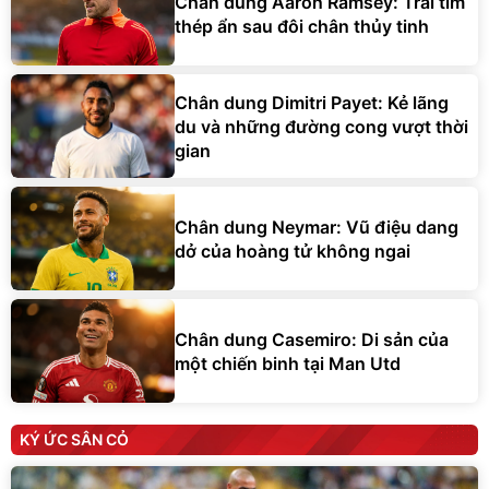
Chân dung Aaron Ramsey: Trái tim
thép ẩn sau đôi chân thủy tinh
Chân dung Dimitri Payet: Kẻ lãng
du và những đường cong vượt thời
gian
Chân dung Neymar: Vũ điệu dang
dở của hoàng tử không ngai
Chân dung Casemiro: Di sản của
một chiến binh tại Man Utd
KÝ ỨC SÂN CỎ