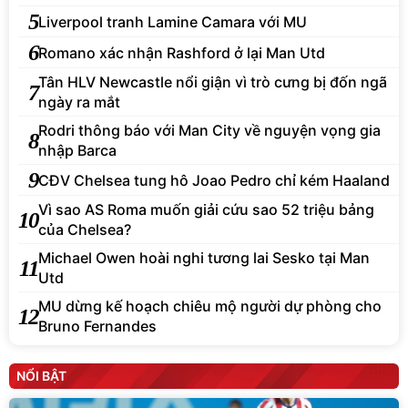
5
Liverpool tranh Lamine Camara với MU
6
Romano xác nhận Rashford ở lại Man Utd
Tân HLV Newcastle nổi giận vì trò cưng bị đốn ngã
7
ngày ra mắt
Rodri thông báo với Man City về nguyện vọng gia
8
nhập Barca
9
CĐV Chelsea tung hô Joao Pedro chỉ kém Haaland
Vì sao AS Roma muốn giải cứu sao 52 triệu bảng
10
của Chelsea?
Michael Owen hoài nghi tương lai Sesko tại Man
11
Utd
MU dừng kế hoạch chiêu mộ người dự phòng cho
12
Bruno Fernandes
NỔI BẬT