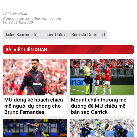
Lê Trường Sơn
Nguồn: giaitri.thoibaovhnt.com.vn
08:12 11/02/2020
Jadon Sancho
Manchester United
Borussia Dortmund
BÀI VIẾT LIÊN QUAN
MU dừng kế hoạch chiêu
Mount chấn thương mở
mộ người dự phòng cho
đường để MU chiêu mộ
Bruno Fernandes
bản sao Carrick