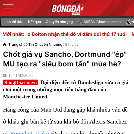
Lịch thi đấu
Kết quả
Chuyển nhượng
ASEAN Championship
N
 nhận thẻ đỏ vì đấm đối thủ 17 tuổi
Man City săn ngọc qu
Mới nhất:
Trang chủ
Tin Chuyển Nhượng
Bài viết
Chốt giá vụ Sancho, Dortmund "ép"
MU tạo ra "siêu bom tấn" mùa hè?
08:12 11/02/2020
Đại diện đến từ Bundesliga vừa ra giá
BongDa.com.vn
cho một trong những mục tiêu hàng đầu của
Manchester United.
Hàng công của Man Utd đang gặp khá nhiều vấn đề
ở khâu ghi bàn kể từ sau khi bộ đôi Alexis Sanchez
và
Romelu Lukaku
rời đi trong kỳ chuyển nhượng