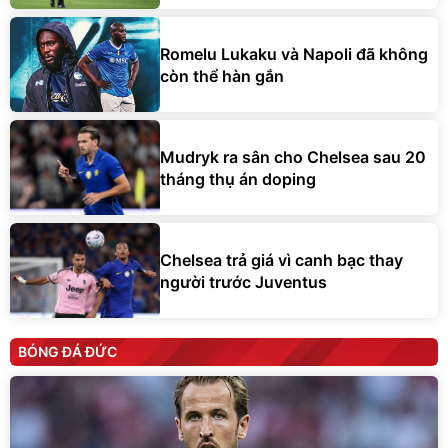
Romelu Lukaku và Napoli đã không
còn thể hàn gắn
Mudryk ra sân cho Chelsea sau 20
tháng thụ án doping
Chelsea trả giá vì canh bạc thay
người trước Juventus
BÓNG ĐÁ ĐỨC