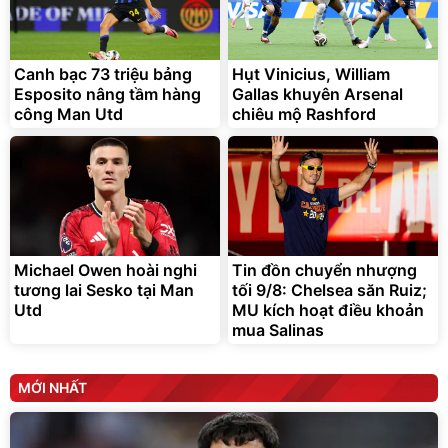
Canh bạc 73 triệu bảng
Hụt Vinicius, William
Esposito nâng tầm hàng
Gallas khuyên Arsenal
công Man Utd
chiêu mộ Rashford
Michael Owen hoài nghi
Tin đồn chuyển nhượng
tương lai Sesko tại Man
tối 9/8: Chelsea săn Ruiz;
Utd
MU kích hoạt điều khoản
mua Salinas
MỚI NHẤT