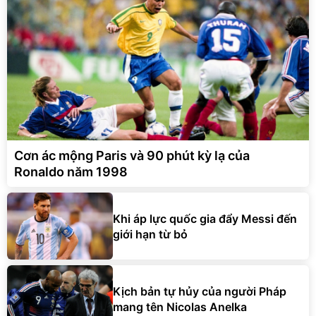
Cơn ác mộng Paris và 90 phút kỳ lạ của
Ronaldo năm 1998
Khi áp lực quốc gia đẩy Messi đến
giới hạn từ bỏ
Kịch bản tự hủy của người Pháp
mang tên Nicolas Anelka