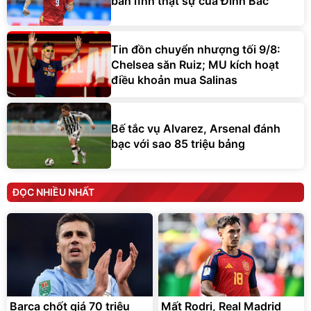
bản lĩnh thật sự của Đình Bắc
Tin đồn chuyển nhượng tối 9/8:
Chelsea săn Ruiz; MU kích hoạt
điều khoản mua Salinas
Bế tắc vụ Alvarez, Arsenal đánh
bạc với sao 85 triệu bảng
ĐỌC NHIỀU NHẤT
Barca chốt giá 70 triệu
Mất Rodri, Real Madrid