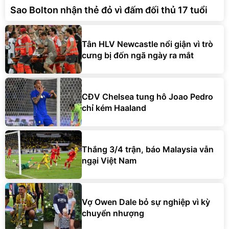
Sao Bolton nhận thẻ đỏ vì đấm đối thủ 17 tuổi
Tân HLV Newcastle nổi giận vì trò
cưng bị đốn ngã ngày ra mắt
CĐV Chelsea tung hô Joao Pedro
chỉ kém Haaland
Thắng 3/4 trận, báo Malaysia vẫn
ngại Việt Nam
Vợ Owen Dale bỏ sự nghiệp vì kỳ
chuyển nhượng