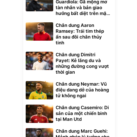
Guardiola: Gã mộng mơ
tàn nhẫn và bản giao
hưởng bất diệt trên mặt
cỏ xanh
Chân dung Aaron
Ramsey: Trái tim thép
ẩn sau đôi chân thủy
tinh
Chân dung Dimitri
Payet: Kẻ lãng du và
những đường cong vượt
thời gian
Chân dung Neymar: Vũ
điệu dang dở của hoàng
tử không ngai
Chân dung Casemiro: Di
sản của một chiến binh
tại Man Utd
Chân dung Marc Guehi:
Mảnh ghép lý tưởng cho