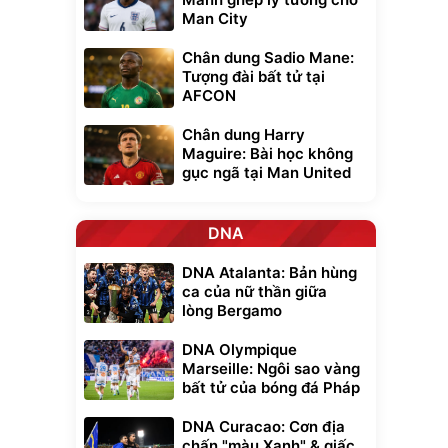
Man City
Chân dung Sadio Mane:
Tượng đài bất tử tại
AFCON
Chân dung Harry
Maguire: Bài học không
gục ngã tại Man United
DNA
DNA Atalanta: Bản hùng
ca của nữ thần giữa
lòng Bergamo
DNA Olympique
Marseille: Ngôi sao vàng
bất tử của bóng đá Pháp
DNA Curacao: Cơn địa
chấn "màu Xanh" & giấc