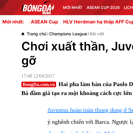
MỚI NHẤT
ASEAN CUP 2026
LỊCH
i ASEAN Cup
HLV Herdman hạ thấp AFF Cup sau thất bại 
Mới nhất:
Trang chủ
Champions League
Bài viết
Chơi xuất thần, Juv
gỡ
17:48 12/04/2017
Hai pha làm bàn của Paolo D
BongDa.com.vn
Bà đầm già tạo ra một khoảng cách cực lớn 
Juventus hoàn toàn thong dong ở S
ý nghênh chiến với Barca. Ngược l