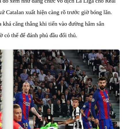
a đó xem như dâng chức vô địch La Liga cho Real
xứ Catalan xuất hiện càng rõ trước giờ bóng lăn.
a khá căng thẳng khi tiến vào đường hâm sân
ờ có thế để đánh phủ đầu đối thủ.