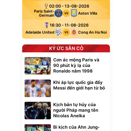
02:00 - 13-08-2026
Paris Saint-
Aston Villa
VS
Germain
16:30 - 11-08-2026
Adelaide United
Cong An Ha Noi
VS
KÝ ỨC SÂN CỎ
Cơn ác mộng Paris và
90 phút kỳ lạ của
Ronaldo năm 1998
Khi áp lực quốc gia đẩy
Messi đến giới hạn từ bỏ
Kịch bản tự hủy của
người Pháp mang tên
Nicolas Anelka
Bi kịch của Ahn Jung-