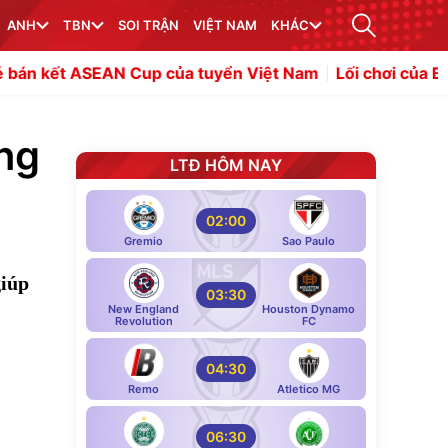
ANH
TBN
SOI TRẬN
VIỆT NAM
KHÁC
AN Cup của tuyển Việt Nam
Lối chơi của Barcelona giúp
ông
LTĐ HÔM NAY
02:00
Gremio
Sao Paulo
giúp
03:30
New England
Houston Dynamo
Revolution
FC
04:30
Remo
Atletico MG
06:30