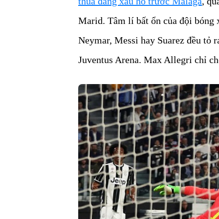
thua đáng xấu hổ trước Malaga
, qu
Marid. Tâm lí bất ổn của đội bóng 
Neymar, Messi hay Suarez đều tỏ r
Juventus Arena. Max Allegri chỉ ch