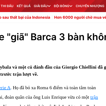
 THI ĐẤU
KẾT QUẢ
GIẢI ĐẤU
ĐỘI BÓNG
CHUYỂN NHƯỢNG
của Indonesia
Hơn 6000 người chờ mua vé bán kết ASE
e "giã" Barca 3 bàn kh
ybala và một cú đánh đầu của Giorgio Chiellini đã 
trước trận lượt về.
erie A
. Họ đã bỏ xa Roma 6 điểm và toàn tâm toàn
ại, đoàn quân của ông Luis Enrique vừa có một
trận