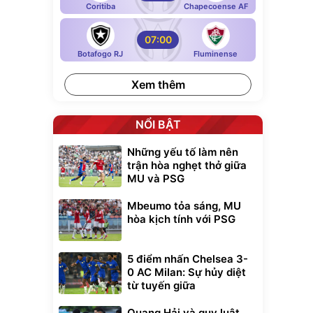
Coritiba
Chapecoense AF
07:00
Botafogo RJ
Fluminense
Xem thêm
NỔI BẬT
Những yếu tố làm nên
trận hòa nghẹt thở giữa
MU và PSG
Mbeumo tỏa sáng, MU
hòa kịch tính với PSG
5 điểm nhấn Chelsea 3-
0 AC Milan: Sự hủy diệt
từ tuyến giữa
Quang Hải và quy luật