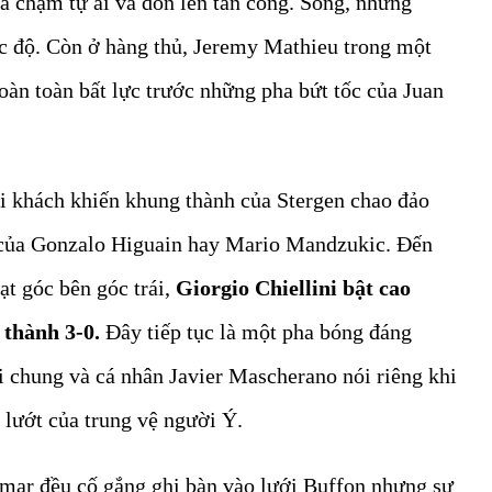
a chạm tự ái và dồn lên tấn công. Song, những
ốc độ. Còn ở hàng thủ, Jeremy Mathieu trong một
hoàn toàn bất lực trước những pha bứt tốc của Juan
ội khách khiến khung thành của Stergen chao đảo
m của Gonzalo Higuain hay Mario Mandzukic. Đến
ạt góc bên góc trái,
Giorgio Chiellini bật cao
 thành 3-0.
Đây tiếp tục là một pha bóng đáng
i chung và cá nhân Javier Mascherano nói riêng khi
n lướt của trung vệ người Ý.
mar đều cố gắng ghi bàn vào lưới Buffon nhưng sự