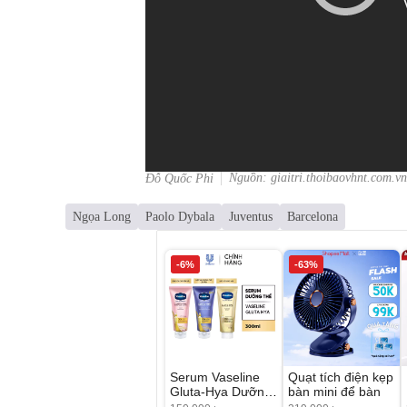
Nguồn: giaitri.thoibaovhnt.com.vn
Đỗ Quốc Phi
Ngọa Long
Paolo Dybala
Juventus
Barcelona
-6%
-63%
Serum Vaseline
Quạt tích điện kẹp
Gluta-Hya Dưỡng
bàn mini để bàn
Da Sáng Mịn Sau