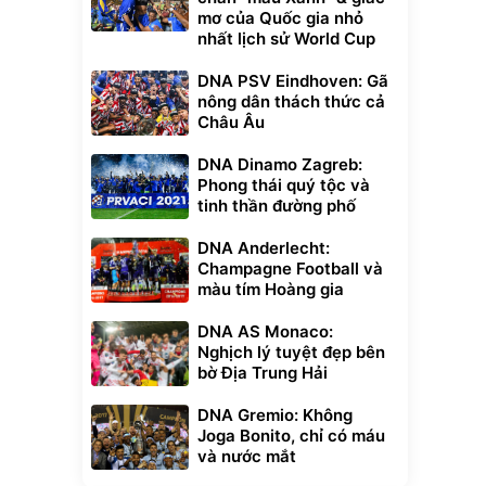
mơ của Quốc gia nhỏ
nhất lịch sử World Cup
DNA PSV Eindhoven: Gã
nông dân thách thức cả
Châu Âu
DNA Dinamo Zagreb:
Phong thái quý tộc và
tinh thần đường phố
DNA Anderlecht:
Champagne Football và
màu tím Hoàng gia
xe cầm
ửa cao áp
DNA AS Monaco:
t tuyết
Nghịch lý tuyệt đẹp bên
0
bờ Địa Trung Hải
đ
ều
DNA Gremio: Không
Joga Bonito, chỉ có máu
Bạt phủ xe ô tô
Xe đạp điện trợ
và nước mắt
cao cấp, tráng
lực G-Force C14
nhôm 03 lớp
gấp gọn bỏ cốp