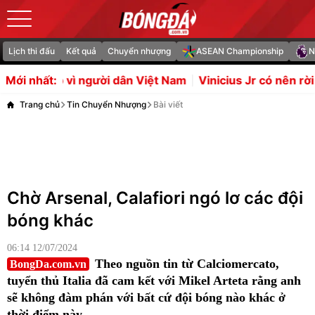
Lịch thi đấu
Kết quả
Chuyển nhượng
ASEAN Championship
N
 dân Việt Nam
Vinicius Jr có nên rời Real Madrid để "làm
Mới nhất:
Trang chủ
Tin Chuyển Nhượng
Bài viết
Chờ Arsenal, Calafiori ngó lơ các đội
bóng khác
06:14 12/07/2024
Theo nguồn tin từ Calciomercato,
BongDa.com.vn
tuyển thủ Italia đã cam kết với Mikel Arteta rằng anh
sẽ không đàm phán với bất cứ đội bóng nào khác ở
thời điểm này.