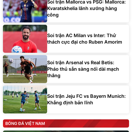
Soi trận Mallorca vs PSG: Mallorca:
Kvaratskhelia lãnh xướng hàng
công
Soi trận AC Milan vs Inter: Thử
thách cực đại cho Ruben Amorim
Soi trận Arsenal vs Real Betis:
Pháo thủ sẵn sàng nối dài mạch
thắng
Soi trận Jeju FC vs Bayern Munich:
Khẳng định bản lĩnh
BÓNG ĐÁ VIỆT NAM