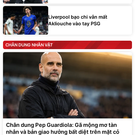
Liverpool bạo chi vẫn mất
Akliouche vào tay PSG
CHÂN DUNG NHÂN VẬT
Chân dung Pep Guardiola: Gã mộng mơ tàn
nhẫn và bản giao hưởng bất diệt trên mặt cỏ