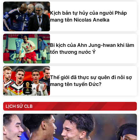
Kịch bản tự hủy của người Pháp
mang tên Nicolas Anelka
Bi kịch của Ahn Jung-hwan khi làm
tổn thương nước Ý
Thế giới đã thực sự quên đi nỗi sợ
mang tên tuyển Đức?
LỊCH SỬ CLB