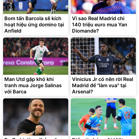
Bom tấn Barcola sẽ kích
Vì sao Real Madrid chi
hoạt hiệu ứng domino tại
140 triệu euro mua Yan
Anfield
Diomande?
Man Utd gặp khó khi
Vinicius Jr có nên rời Real
tranh mua Jorge Salinas
Madrid để "làm vua" tại
với Barca
Arsenal?