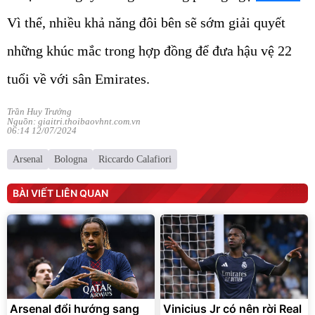
Vì thế, nhiều khả năng đôi bên sẽ sớm giải quyết
những khúc mắc trong hợp đồng để đưa hậu vệ 22
tuổi về với sân Emirates.
Trần Huy Trưởng
Nguồn: giaitri.thoibaovhnt.com.vn
06:14 12/07/2024
Arsenal
Bologna
Riccardo Calafiori
BÀI VIẾT LIÊN QUAN
Arsenal đổi hướng sang
Vinicius Jr có nên rời Real