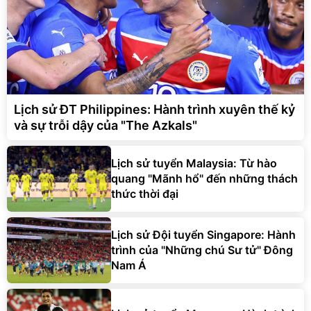
Lịch sử ĐT Philippines: Hành trình xuyên thế kỷ
và sự trỗi dậy của "The Azkals"
Lịch sử tuyển Malaysia: Từ hào
quang "Mãnh hổ" đến những thách
thức thời đại
Lịch sử Đội tuyển Singapore: Hành
trình của "Những chú Sư tử" Đông
Nam Á