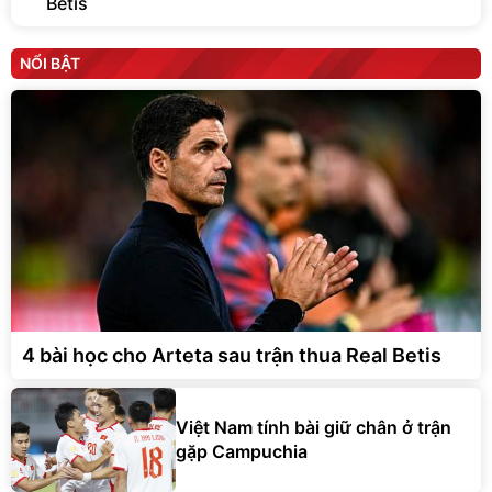
Betis
NỔI BẬT
4 bài học cho Arteta sau trận thua Real Betis
Việt Nam tính bài giữ chân ở trận
gặp Campuchia