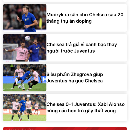
Mudryk ra sân cho Chelsea sau 20
tháng thụ án doping
Chelsea trả giá vì canh bạc thay
người trước Juventus
Siêu phẩm Zhegrova giúp
Juventus hạ gục Chelsea
Chelsea 0-1 Juventus: Xabi Alonso
cùng các học trò gây thất vọng