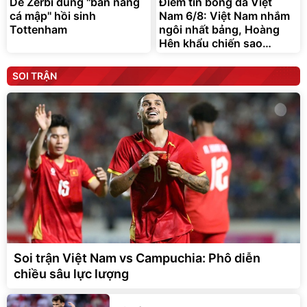
De Zerbi dùng ''bản năng
Điểm tin bóng đá Việt
cá mập'' hồi sinh
Nam 6/8: Việt Nam nhắm
Tottenham
ngôi nhất bảng, Hoàng
Hên khẩu chiến sao
Indonesia
SOI TRẬN
Soi trận Việt Nam vs Campuchia: Phô diễn
chiều sâu lực lượng