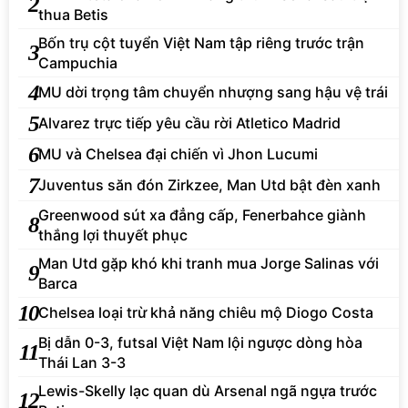
2
thua Betis
Bốn trụ cột tuyển Việt Nam tập riêng trước trận
3
Campuchia
4
MU dời trọng tâm chuyển nhượng sang hậu vệ trái
5
Alvarez trực tiếp yêu cầu rời Atletico Madrid
6
MU và Chelsea đại chiến vì Jhon Lucumi
7
Juventus săn đón Zirkzee, Man Utd bật đèn xanh
Greenwood sút xa đẳng cấp, Fenerbahce giành
8
thắng lợi thuyết phục
Man Utd gặp khó khi tranh mua Jorge Salinas với
9
Barca
10
Chelsea loại trừ khả năng chiêu mộ Diogo Costa
Bị dẫn 0-3, futsal Việt Nam lội ngược dòng hòa
11
Thái Lan 3-3
Lewis-Skelly lạc quan dù Arsenal ngã ngựa trước
12