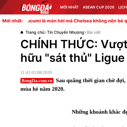
MỚI NHẤT
ASEAN CUP 2026
LỊCH
umi là món hời mà Chelsea không nên bỏ qua?
Cảnh báo 
Mới nhất:
Trang chủ
Tin Chuyển Nhượng
Bài viết
CHÍNH THỨC: Vượt 
hữu "sát thủ" Ligue 
11:43 01/08/2020
Sau quãng thời gian chờ đợi,
BongDa.com.vn
mùa hè năm 2020.
Những khoảnh khắc đẹ