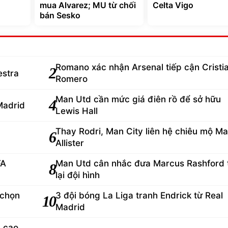
mua Alvarez; MU từ chối
Celta Vigo
bán Sesko
Romano xác nhận Arsenal tiếp cận Cristi
2
estra
Romero
Man Utd cần mức giá điên rồ để sở hữu
4
Madrid
Lewis Hall
Thay Rodri, Man City liên hệ chiêu mộ M
6
Allister
FA
Man Utd cân nhắc đưa Marcus Rashford 
8
lại đội hình
 chọn
3 đội bóng La Liga tranh Endrick từ Real
10
Madrid
d cao