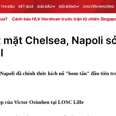
 THI ĐẤU
KẾT QUẢ
GIẢI ĐẤU
ĐỘI BÓNG
CHUYỂN NHƯỢNG
HLV Herdman trước trận tử chiến Singapore
Niềm tin l
mặt Chelsea, Napoli s
I
 Napoli đã chính thức kích nổ "bom tấn" đầu tiên tr
p của Victor Osimhen tại LOSC Lille