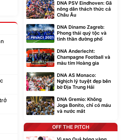
DNA PSV Eindhoven: Gã
nông dân thách thức cả
Châu Âu
DNA Dinamo Zagreb:
Phong thái quý tộc và
tinh thần đường phố
an
DNA Anderlecht:
Champagne Football và
màu tím Hoàng gia
DNA AS Monaco:
ac
Nghịch lý tuyệt đẹp bên
bờ Địa Trung Hải
DNA Gremio: Không
trở
Joga Bonito, chỉ có máu
và nước mắt
OFF THE PITCH
Vì sao Quả bóng vàng