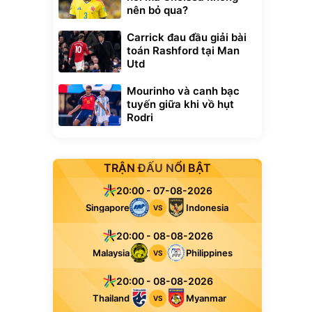
nên bỏ qua?
Carrick đau đầu giải bài
toán Rashford tại Man
Utd
Mourinho và canh bạc
tuyến giữa khi vồ hụt
Rodri
TRẬN ĐẤU NỔI BẬT
20:00 - 07-08-2026
Singapore
Indonesia
VS
20:00 - 08-08-2026
Malaysia
Philippines
VS
20:00 - 08-08-2026
Thailand
Myanmar
VS