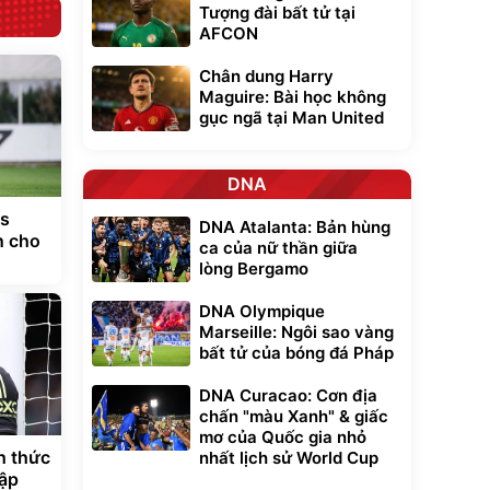
Tượng đài bất tử tại
AFCON
Chân dung Harry
Maguire: Bài học không
gục ngã tại Man United
DNA
vs
DNA Atalanta: Bản hùng
n cho
ca của nữ thần giữa
lòng Bergamo
DNA Olympique
Marseille: Ngôi sao vàng
bất tử của bóng đá Pháp
DNA Curacao: Cơn địa
chấn "màu Xanh" & giấc
mơ của Quốc gia nhỏ
h thức
nhất lịch sử World Cup
hập