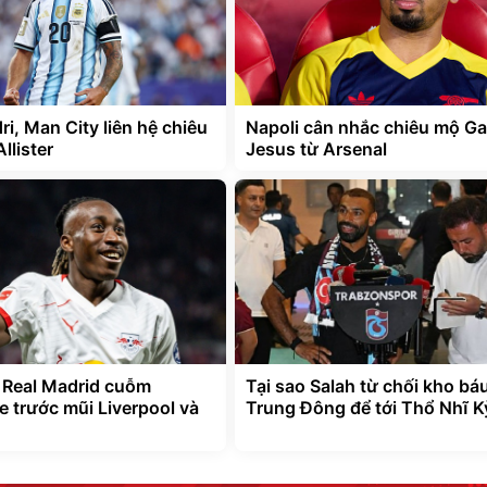
i, Man City liên hệ chiêu
Napoli cân nhắc chiêu mộ Ga
llister
Jesus từ Arsenal
 Real Madrid cuỗm
Tại sao Salah từ chối kho bá
 trước mũi Liverpool và
Trung Đông để tới Thổ Nhĩ K