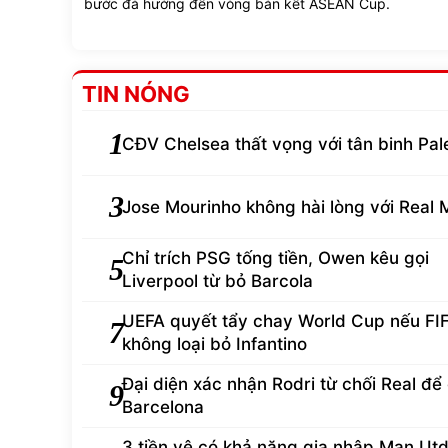
bước đà hướng đến vòng bán kết ASEAN Cup.
TIN NÓNG
1
CĐV Chelsea thất vọng với tân binh Pal
3
Jose Mourinho không hài lòng với Real 
Chỉ trích PSG tống tiền, Owen kêu gọi
5
Liverpool từ bỏ Barcola
UEFA quyết tẩy chay World Cup nếu FI
7
không loại bỏ Infantino
Đại diện xác nhận Rodri từ chối Real để
9
Barcelona
3 tiền vệ có khả năng gia nhập Man Ut