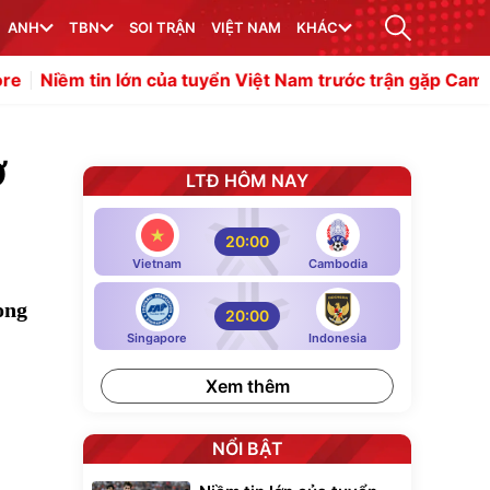
ANH
TBN
SOI TRẬN
VIỆT NAM
KHÁC
ớn của tuyển Việt Nam trước trận gặp Campuchia
Ilhan F
ở
LTĐ HÔM NAY
20:00
Vietnam
Cambodia
ong
20:00
Singapore
Indonesia
Xem thêm
NỔI BẬT