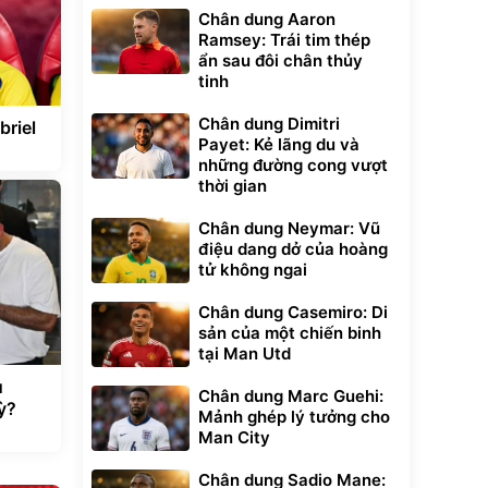
Chân dung Aaron
Ramsey: Trái tim thép
ẩn sau đôi chân thủy
tinh
Chân dung Dimitri
briel
Payet: Kẻ lãng du và
những đường cong vượt
thời gian
Chân dung Neymar: Vũ
điệu dang dở của hoàng
tử không ngai
Chân dung Casemiro: Di
sản của một chiến binh
tại Man Utd
u
Chân dung Marc Guehi:
ỳ?
Mảnh ghép lý tưởng cho
Man City
Chân dung Sadio Mane: