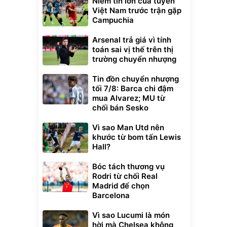
Niềm tin lớn của tuyển
Việt Nam trước trận gặp
Campuchia
Arsenal trả giá vì tính
toán sai vị thế trên thị
trường chuyển nhượng
Tin đồn chuyển nhượng
tối 7/8: Barca chi đậm
mua Alvarez; MU từ
chối bán Sesko
Vì sao Man Utd nên
khước từ bom tấn Lewis
Hall?
Bóc tách thương vụ
Rodri từ chối Real
Madrid để chọn
Barcelona
Vì sao Lucumi là món
hời mà Chelsea không