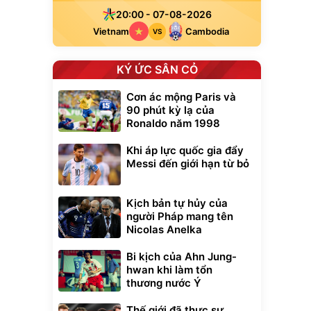
20:00 - 07-08-2026
Vietnam
Cambodia
VS
KÝ ỨC SÂN CỎ
Cơn ác mộng Paris và
90 phút kỳ lạ của
Ronaldo năm 1998
Khi áp lực quốc gia đẩy
Messi đến giới hạn từ bỏ
Kịch bản tự hủy của
người Pháp mang tên
Nicolas Anelka
Bi kịch của Ahn Jung-
hwan khi làm tổn
thương nước Ý
Thế giới đã thực sự