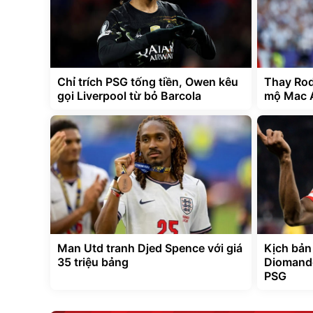
Chỉ trích PSG tống tiền, Owen kêu
Thay Rodr
gọi Liverpool từ bỏ Barcola
mộ Mac A
Man Utd tranh Djed Spence với giá
Kịch bản
35 triệu bảng
Diomande
PSG