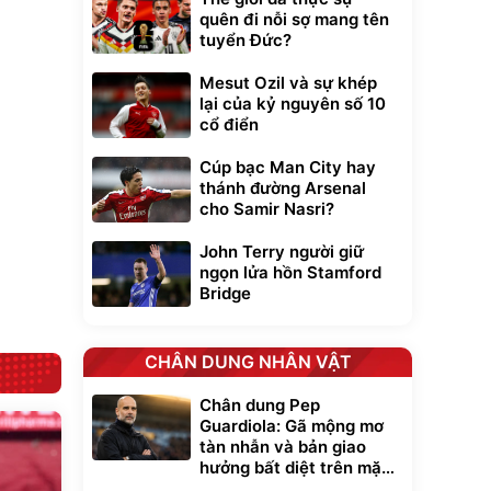
quên đi nỗi sợ mang tên
tuyển Đức?
xe cầm
ửa cao áp
Mesut Ozil và sự khép
t tuyết
lại của kỷ nguyên số 10
0
đ
cổ điển
ều
Cúp bạc Man City hay
thánh đường Arsenal
Bạt phủ xe ô tô
Xe đạp điện trợ
cho Samir Nasri?
cao cấp, tráng
lực G-Force C14
nhôm 03 lớp
gấp gọn bỏ cốp
392.000
9.900.000
đ
đ
tiện lợi
325.000
7.092.000
John Terry người giữ
đ
đ
ngọn lửa hồn Stamford
Đã bán nhiều
Đang xem nhiều
Bridge
G-FORCE VIETNA
CHÂN DUNG NHÂN VẬT
Chân dung Pep
Guardiola: Gã mộng mơ
tàn nhẫn và bản giao
hưởng bất diệt trên mặt
cỏ xanh