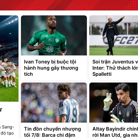
Ivan Toney bị buộc tội
Soi trận Juventus 
hành hung gây thương
Inter: Thử thách lớ
tích
Spalletti
ừ
m Sang-
Tin đồn chuyển nhượng
Altay Bayindir chín
 đó tạo
tối 7/8: Barca chi đậm
rời Man Utd, gia n