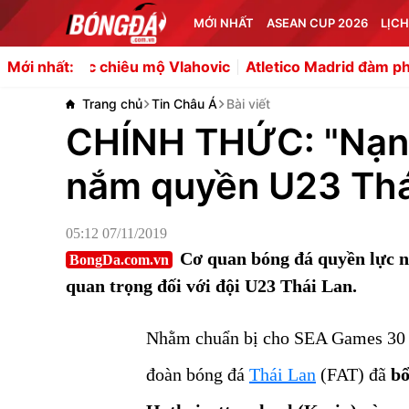
MỚI NHẤT
ASEAN CUP 2026
LỊCH
chiêu mộ Vlahovic
Atletico Madrid đàm phán chiêu mộ 
Mới nhất:
Trang chủ
Tin Châu Á
Bài viết
CHÍNH THỨC: "Nạn 
nắm quyền U23 Thá
05:12 07/11/2019
Cơ quan bóng đá quyền lực n
BongDa.com.vn
quan trọng đối với đội U23 Thái Lan.
Nhằm chuẩn bị cho SEA Games 30 diễ
đoàn bóng đá
Thái Lan
(FAT) đã
bổ