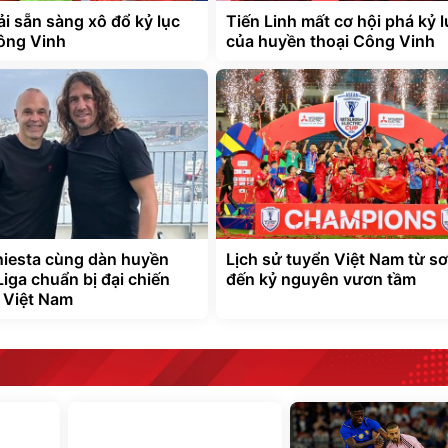
i sẵn sàng xô đổ kỷ lục
Tiến Linh mất cơ hội phá kỷ l
ông Vinh
của huyền thoại Công Vinh
niesta cùng dàn huyền
Lịch sử tuyển Việt Nam từ sơ
Liga chuẩn bị đại chiến
đến kỷ nguyên vươn tầm
 Việt Nam