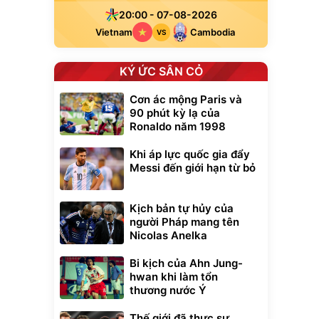
20:00 - 07-08-2026
Vietnam
Cambodia
VS
KÝ ỨC SÂN CỎ
Cơn ác mộng Paris và
90 phút kỳ lạ của
Ronaldo năm 1998
Khi áp lực quốc gia đẩy
Messi đến giới hạn từ bỏ
Kịch bản tự hủy của
người Pháp mang tên
Nicolas Anelka
Bi kịch của Ahn Jung-
hwan khi làm tổn
xe cầm
thương nước Ý
ửa cao áp
t tuyết
Thế giới đã thực sự