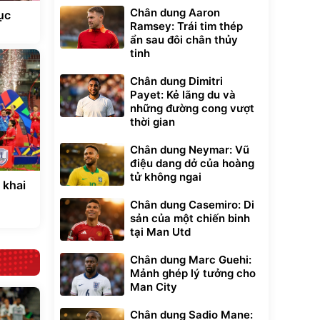
Chân dung Aaron
ục
Ramsey: Trái tim thép
ẩn sau đôi chân thủy
tinh
Chân dung Dimitri
Payet: Kẻ lãng du và
những đường cong vượt
thời gian
Chân dung Neymar: Vũ
điệu dang dở của hoàng
tử không ngai
 khai
Chân dung Casemiro: Di
sản của một chiến binh
tại Man Utd
Chân dung Marc Guehi:
Mảnh ghép lý tưởng cho
Man City
Chân dung Sadio Mane: