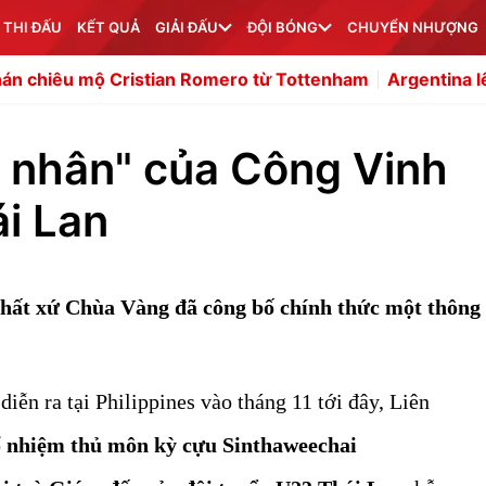
 THI ĐẤU
KẾT QUẢ
GIẢI ĐẤU
ĐỘI BÓNG
CHUYỂN NHƯỢNG
Cristian Romero từ Tottenham
Argentina lên tiếng bảo vệ
nhân" của Công Vinh
i Lan
hất xứ Chùa Vàng đã công bố chính thức một thông 
n ra tại Philippines vào tháng 11 tới đây, Liên
 nhiệm thủ môn kỳ cựu Sinthaweechai