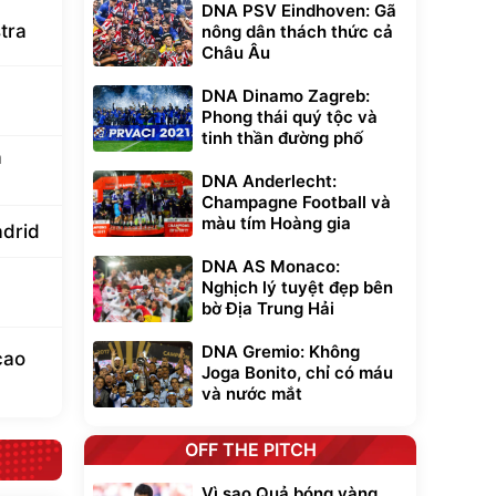
DNA PSV Eindhoven: Gã
tra
nông dân thách thức cả
Châu Âu
DNA Dinamo Zagreb:
Phong thái quý tộc và
tinh thần đường phố
a
DNA Anderlecht:
Champagne Football và
màu tím Hoàng gia
adrid
DNA AS Monaco:
Nghịch lý tuyệt đẹp bên
bờ Địa Trung Hải
DNA Gremio: Không
cao
Joga Bonito, chỉ có máu
và nước mắt
OFF THE PITCH
Vì sao Quả bóng vàng