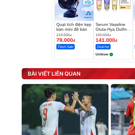
Quạt tích điện kẹp
Serum Vaseline
bàn mini để bàn
Gluta-Hya Dưỡng
Da Sáng Mịn Sau
219.000
150.000
đ
đ
7 Ngày
79.000
141.000
đ
đ
Flash Sale
Deal hot
Unilever
BÀI VIẾT LIÊN QUAN