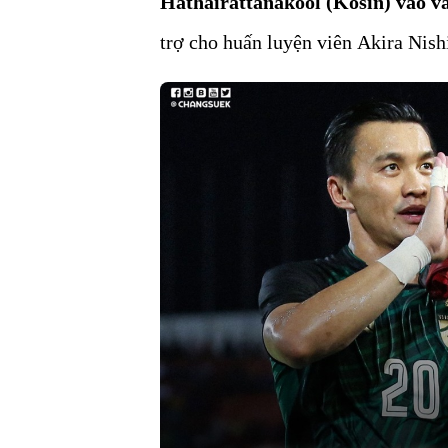
Hathairattanakool (Kosin) vào v
trợ cho huấn luyện viên Akira Nish