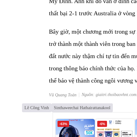
Mỹ Đình. Anh khi đó vẫn ở đỉnh cao
thất bại 2-1 trước Australia ở vòn
Bây giờ, một chương mới trong sự n
trở thành một thành viên trong ba
đất nước này thậm chí tự tin đến 
trong thông báo chính thức của họ
thể bảo vệ thành công ngôi vương 
Nguồn: giaitri.thoibaovhnt.com
Vũ Quang Toản
Lê Công Vinh
Sinthaweechai Hathairattanakool
-63%
-6%