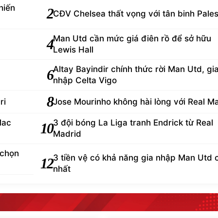
hiến
2
CĐV Chelsea thất vọng với tân binh Pales
Man Utd cần mức giá điên rồ để sở hữu
4
Lewis Hall
Altay Bayindir chính thức rời Man Utd, gi
6
nhập Celta Vigo
8
ri
Jose Mourinho không hài lòng với Real M
Mac
3 đội bóng La Liga tranh Endrick từ Real
10
Madrid
 chọn
3 tiền vệ có khả năng gia nhập Man Utd 
12
nhất