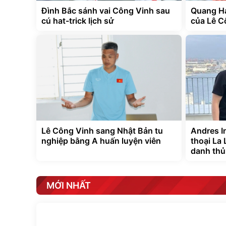
Đình Bắc sánh vai Công Vinh sau
Quang Hả
cú hat-trick lịch sử
của Lê C
Lê Công Vinh sang Nhật Bản tu
Andres I
nghiệp bằng A huấn luyện viên
thoại La 
danh thủ
MỚI NHẤT