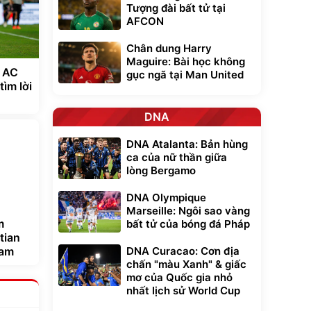
Tượng đài bất tử tại
AFCON
Chân dung Harry
Maguire: Bài học không
s AC
gục ngã tại Man United
tìm lời
DNA
DNA Atalanta: Bản hùng
ca của nữ thần giữa
lòng Bergamo
DNA Olympique
Marseille: Ngôi sao vàng
m
bất tử của bóng đá Pháp
tian
DNA Curacao: Cơn địa
ham
chấn "màu Xanh" & giấc
mơ của Quốc gia nhỏ
nhất lịch sử World Cup