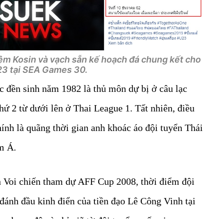
ệm Kosin và vạch sẵn kế hoạch đá chung kết cho
23 tại SEA Games 30.
c đền sinh năm 1982 là thủ môn dự bị ở câu lạc
hứ 2 từ dưới lên ở Thai League 1. Tất nhiên, điều
ính là quãng thời gian anh khoác áo đội tuyển Thái
m Á.
h Voi chiến tham dự AFF Cup 2008, thời điểm đội
đánh đầu kinh điển của tiền đạo Lê Công Vinh tại