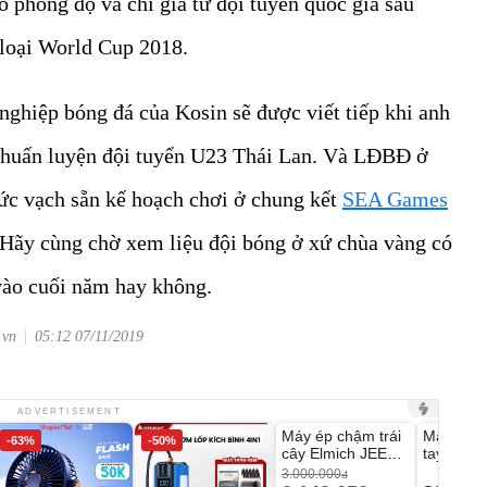
 phong độ và chỉ giã từ đội tuyển quốc gia sau
g loại World Cup 2018.
ghiệp bóng đá của Kosin sẽ được viết tiếp khi anh
n huấn luyện đội tuyển U23 Thái Lan. Và LĐBĐ ở
mức vạch sẵn kế hoạch chơi ở chung kết
SEA Games
. Hãy cùng chờ xem liệu đội bóng ở xứ chùa vàng có
vào cuối năm hay không.
.vn
05:12 07/11/2019
Unmute
Unmute
ADVERTISEMENT
Máy ép chậm trái
Máy rửa 
-63%
-50%
-28%
cây Elmich JEE
tay xịt r
1855OL
có tạo bọ
3.000.000
đ