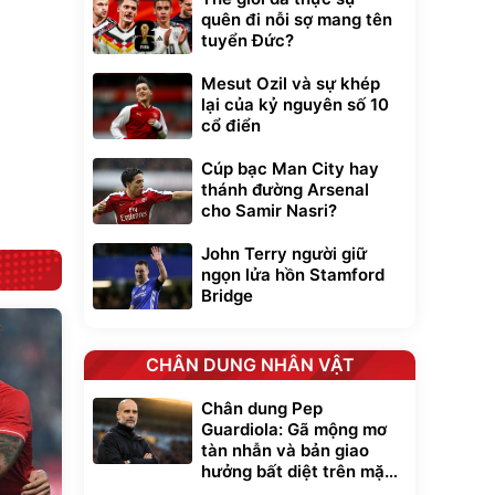
0
đ
quên đi nỗi sợ mang tên
ều
tuyển Đức?
Mesut Ozil và sự khép
Bạt phủ xe ô tô
Xe đạp điện trợ
lại của kỷ nguyên số 10
cao cấp, tráng
lực G-Force C14
cổ điển
nhôm 03 lớp
gấp gọn bỏ cốp
392.000
9.900.000
đ
đ
tiện lợi
325.000
7.092.000
đ
đ
Cúp bạc Man City hay
Đã bán nhiều
Đang xem nhiều
thánh đường Arsenal
G-FORCE VIETNA
cho Samir Nasri?
John Terry người giữ
ngọn lửa hồn Stamford
Bridge
CHÂN DUNG NHÂN VẬT
Chân dung Pep
Guardiola: Gã mộng mơ
tàn nhẫn và bản giao
hưởng bất diệt trên mặt
cỏ xanh