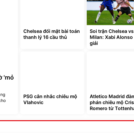
Chelsea đối mặt bài toán
Soi trận Chelsea v
thanh lý 16 cầu thủ
Milan: Xabi Alonso 
giải
ờ 'mỏ
ẳng
PSG cân nhắc chiêu mộ
Atletico Madrid đà
cho
Vlahovic
phán chiêu mộ Cris
Romero từ Totten