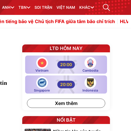
ANH
TBN
SOI TRẬN
VIỆT NAM
KHÁC
 Chủ tịch FIFA giữa tâm bão chỉ trích
HLV Kim Sang-sik s
LTĐ HÔM NAY
20:00
Vietnam
Cambodia
tin
20:00
Singapore
Indonesia
Xem thêm
NỔI BẬT