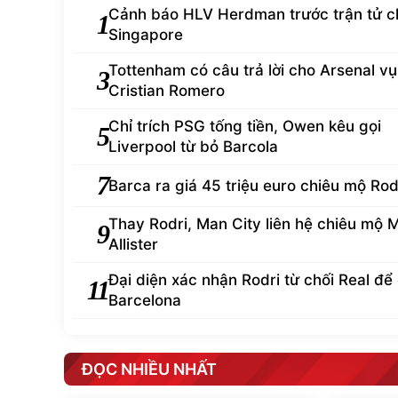
Cảnh báo HLV Herdman trước trận tử c
1
Singapore
Tottenham có câu trả lời cho Arsenal vụ
3
Cristian Romero
Chỉ trích PSG tống tiền, Owen kêu gọi
5
Liverpool từ bỏ Barcola
7
Barca ra giá 45 triệu euro chiêu mộ Rod
Thay Rodri, Man City liên hệ chiêu mộ 
9
Allister
Đại diện xác nhận Rodri từ chối Real để
11
Barcelona
ĐỌC NHIỀU NHẤT