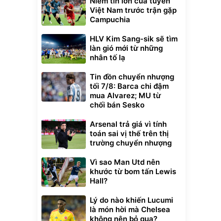
Niềm tin lớn của tuyển
Việt Nam trước trận gặp
Campuchia
HLV Kim Sang-sik sẽ tìm
làn gió mới từ những
nhân tố lạ
Tin đồn chuyển nhượng
tối 7/8: Barca chi đậm
mua Alvarez; MU từ
chối bán Sesko
Arsenal trả giá vì tính
toán sai vị thế trên thị
trường chuyển nhượng
Vì sao Man Utd nên
khước từ bom tấn Lewis
Hall?
Lý do nào khiến Lucumi
là món hời mà Chelsea
không nên bỏ qua?