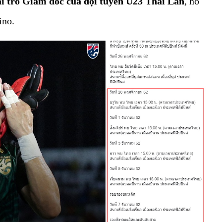
ai trò Giám đốc của đội tuyển U23 Thái Lan
, hỗ
ino.