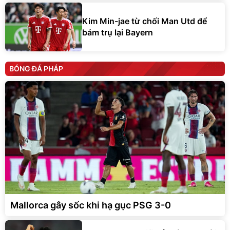
Kim Min-jae từ chối Man Utd để
bám trụ lại Bayern
BÓNG ĐÁ PHÁP
Mallorca gây sốc khi hạ gục PSG 3-0