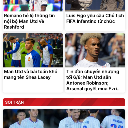
Romano hé lộ thông tin
Luis Figo yêu cầu Chủ tịch
nội bộ Man Utd về
FIFA Infantino từ chức
Rashford
Man Utd và bài toán khó
Tin đồn chuyển nhượng
mang tên Shea Lacey
tối 6/8: Man Utd săn
Antonee Robinson;
Arsenal quyết mua Ezri
Konsa
SOI TRẬN