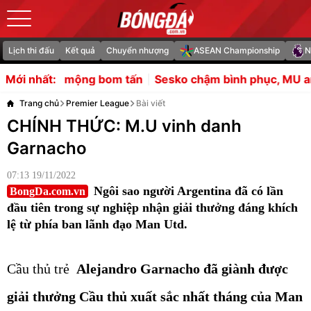
Lịch thi đấu
Kết quả
Chuyển nhượng
ASEAN Championship
N
 tấn
Sesko chậm bình phục, MU an tâm nhờ tiền sử ít c
Mới nhất:
Trang chủ
Premier League
Bài viết
CHÍNH THỨC: M.U vinh danh
Garnacho
07:13 19/11/2022
Ngôi sao người Argentina đã có lần
BongDa.com.vn
đầu tiên trong sự nghiệp nhận giải thưởng đáng khích
lệ từ phía ban lãnh đạo Man Utd.
Cầu thủ trẻ
Alejandro Garnacho đã giành được
giải thưởng Cầu thủ xuất sắc nhất tháng của Man