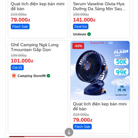
Quạt tích điện kẹp bàn mini
Serum Vaseline Gluta-Hya
để bàn
Dưỡng Da Sáng Mịn Sau 7
Ngày
219.000
150.000
đ
đ
79.000
141.000
đ
đ
Flash Sale
Deal hot
Unilever
Unmute
Ghế Camping Ngả Lưng
-49%
-63%
Tmountain Gấp Gọn
199.000
đ
101.000
đ
Giá tốt
Camping Store99
Quạt tích điện kẹp bàn mini
để bàn
219.000
đ
79.000
đ
Flash Sale
Unmute