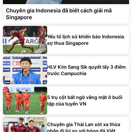
Chuyên gia Indonesia đã biết cách giải mã
Singapore
Yếu tố lịch sử khiến báo Indonesia
sợ thua Singapore
HLV Kim Sang Sik quyết lấy 3 điểm
trước Campuchia
5 trụ cột bất ngờ vắng mặt ở buổi
tập của tuyển VN
Chuyên gia Thái Lan xót xa thừa
nhận đi lùi so với bóng đá Việt