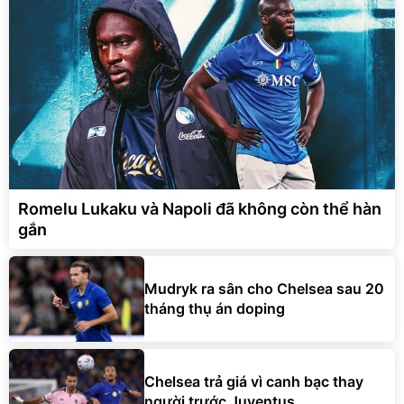
Romelu Lukaku và Napoli đã không còn thể hàn
gắn
Mudryk ra sân cho Chelsea sau 20
tháng thụ án doping
Chelsea trả giá vì canh bạc thay
người trước Juventus