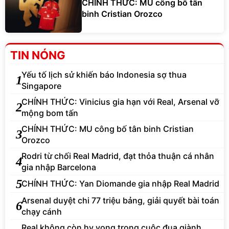
CHÍNH THỨC: MU công bố tân
binh Cristian Orozco
TIN NÓNG
Yếu tố lịch sử khiến báo Indonesia sợ thua
1
Singapore
CHÍNH THỨC: Vinicius gia hạn với Real, Arsenal vỡ
2
mộng bom tấn
CHÍNH THỨC: MU công bố tân binh Cristian
3
Orozco
Rodri từ chối Real Madrid, đạt thỏa thuận cá nhân
4
gia nhập Barcelona
5
CHÍNH THỨC: Yan Diomande gia nhập Real Madrid
Arsenal duyệt chi 77 triệu bảng, giải quyết bài toán
6
chạy cánh
Real không còn hy vọng trong cuộc đua giành