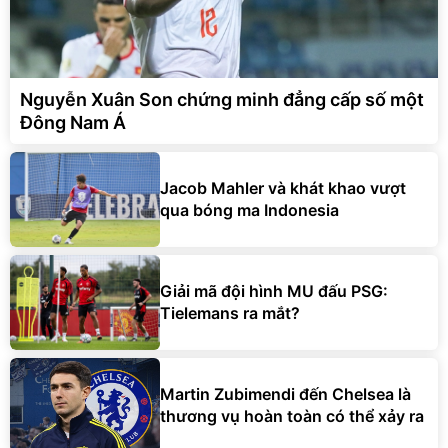
Nguyễn Xuân Son chứng minh đẳng cấp số một
Đông Nam Á
Jacob Mahler và khát khao vượt
qua bóng ma Indonesia
Giải mã đội hình MU đấu PSG:
Tielemans ra mắt?
Martin Zubimendi đến Chelsea là
thương vụ hoàn toàn có thể xảy ra