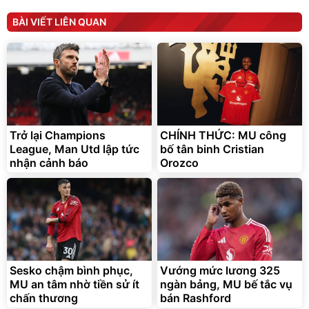
Máy rửa xe cầm tay xịt rửa
cao áp có tạo bọt tuyết
BÀI VIẾT LIÊN QUAN
399.000
đ
Đã bán nhiều
Trở lại Champions
CHÍNH THỨC: MU công
Bơm Lốp Kích Bình Ô Tô
League, Man Utd lập tức
V2 4in1 MEDICAR –
bố tân binh Cristian
12.000mAh
nhận cảnh báo
2.690.000
Orozco
đ
1.335.100
đ
Hot Deal
Sesko chậm bình phục,
Vướng mức lương 325
MU an tâm nhờ tiền sử ít
ngàn bảng, MU bế tắc vụ
chấn thương
bán Rashford