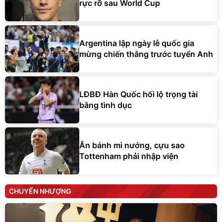
rực rỡ sau World Cup
Argentina lập ngày lễ quốc gia
mừng chiến thắng trước tuyển Anh
LĐBĐ Hàn Quốc hối lộ trọng tài
bằng tình dục
Ăn bánh mì nướng, cựu sao
Tottenham phải nhập viện
CHUYỂN NHƯỢNG