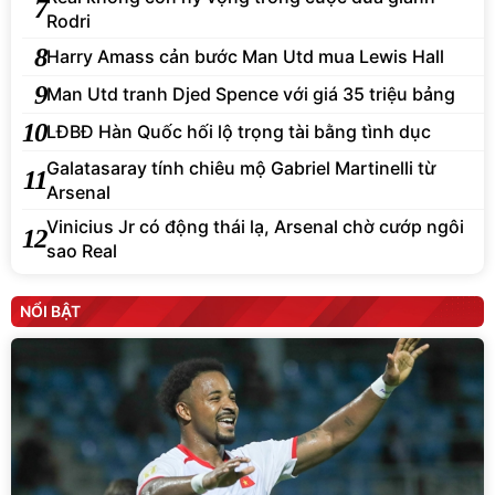
7
Rodri
8
Harry Amass cản bước Man Utd mua Lewis Hall
9
Man Utd tranh Djed Spence với giá 35 triệu bảng
10
LĐBĐ Hàn Quốc hối lộ trọng tài bằng tình dục
Galatasaray tính chiêu mộ Gabriel Martinelli từ
11
Arsenal
Vinicius Jr có động thái lạ, Arsenal chờ cướp ngôi
12
sao Real
NỔI BẬT