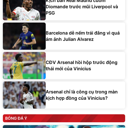
Kịch bản Real Madrid cuỗm
Diomande trước mũi Liverpool và
PSG
Barcelona dễ nếm trái đắng vì quá
ám ảnh Julian Alvarez
CĐV Arsenal hồi hộp trước động
thái mới của Vinicius
Arsenal chỉ là công cụ trong màn
kịch hợp đồng của Vinicius?
BÓNG ĐÁ Ý