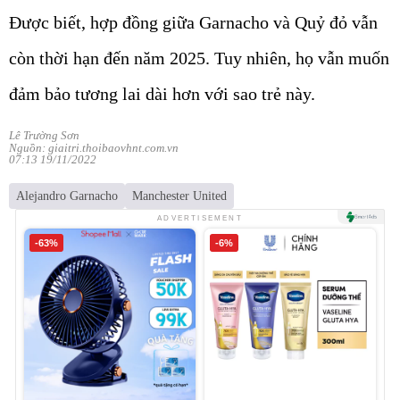
Được biết, hợp đồng giữa Garnacho và Quỷ đỏ vẫn
còn thời hạn đến năm 2025. Tuy nhiên, họ vẫn muốn
đảm bảo tương lai dài hơn với sao trẻ này.
Lê Trường Sơn
Nguồn: giaitri.thoibaovhnt.com.vn
07:13 19/11/2022
Alejandro Garnacho
Manchester United
ADVERTISEMENT
-63%
-6%