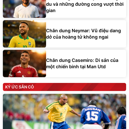
du và những đường cong vượt thời
gian
Chân dung Neymar: Vũ điệu dang
dở của hoàng tử không ngai
Chân dung Casemiro: Di sản của
một chiến binh tại Man Utd
KÝ ỨC SÂN CỎ