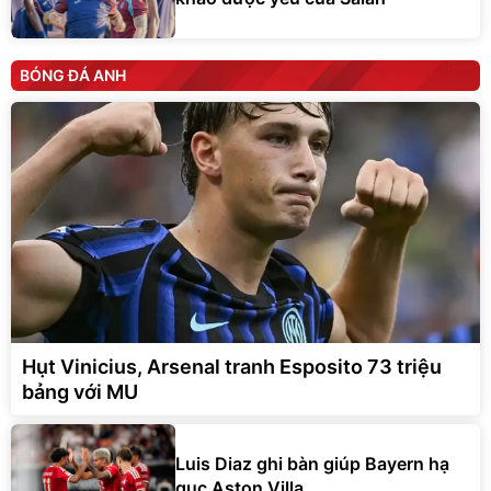
BÓNG ĐÁ ANH
Hụt Vinicius, Arsenal tranh Esposito 73 triệu
bảng với MU
Luis Diaz ghi bàn giúp Bayern hạ
gục Aston Villa