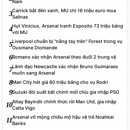
Nam
Carrick bật đèn xanh, MU chi 16 triệu euro mua
3
Salinas
Hụt Vinicius, Arsenal tranh Esposito 73 triệu bảng
4
với MU
Liverpool chuẩn bị "nẫng tay trên" Forest trong vụ
5
Ousmane Diomande
6
Romano xác nhận Arsenal theo đuổi 2 trung vệ
Lãnh đạo Newcastle xác nhận Bruno Guimaraes
7
muốn sang Arsenal
8
Man City hét giá 60 triệu bảng cho vụ Rodri
9
Suzuki đòi suất bắt chính mới chịu gia nhập PSG
Altay Bayindir chính thức rời Man Utd, gia nhập
10
Celta Vigo
Arsenal vỡ mộng chiêu mộ hậu vệ trẻ Noahkai
11
Banks