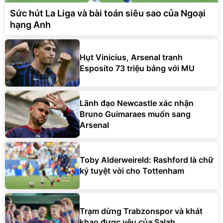
Sức hút La Liga và bài toán siêu sao của Ngoại
hạng Anh
Hụt Vinicius, Arsenal tranh
Esposito 73 triệu bảng với MU
Lãnh đạo Newcastle xác nhận
Bruno Guimaraes muốn sang
Arsenal
Toby Alderweireld: Rashford là chữ
ký tuyệt vời cho Tottenham
Trạm dừng Trabzonspor và khát
khao được yêu của Salah