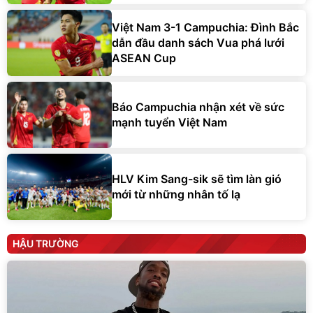
Việt Nam 3-1 Campuchia: Đình Bắc
dẫn đầu danh sách Vua phá lưới
ASEAN Cup
Báo Campuchia nhận xét về sức
mạnh tuyển Việt Nam
HLV Kim Sang-sik sẽ tìm làn gió
mới từ những nhân tố lạ
HẬU TRƯỜNG