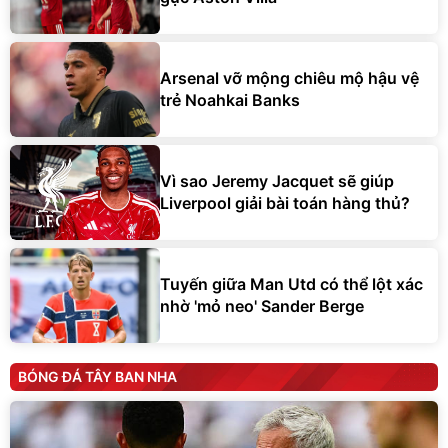
Arsenal vỡ mộng chiêu mộ hậu vệ
trẻ Noahkai Banks
Vì sao Jeremy Jacquet sẽ giúp
Liverpool giải bài toán hàng thủ?
Tuyến giữa Man Utd có thể lột xác
nhờ 'mỏ neo' Sander Berge
BÓNG ĐÁ TÂY BAN NHA