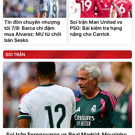
Tin đồn chuyển nhượng
Soi trận Man United vs
tối 7/8: Barca chi đậm
PSG: Bài kiểm tra hạng
mua Alvarez; MU từ chối
nặng cho Carrick
bán Sesko
SOI TRẬN
Soi trận Ferencvaros vs Real Madrid: Mourinho