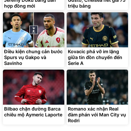
hợp đồng mới
triệu bảng
Bạt phủ xe ô tô cao cấp,
Xe đạp điện trợ lực G-
tráng nhôm 03 lớp
Force C14 gấp gọn bỏ cốp
tiện lợi
392.000
9.900.000
đ
đ
325.000
7.092.000
Điều kiện chung cản bước
đ
Kovacic phá vỡ im lặng
đ
Spurs vụ Gakpo và
giữa tin đồn chuyển đến
Đã bán nhiều
Đang xem nhiều
Savinho
Serie A
G-FORCE VIETNA
Bilbao chặn đường Barca
Romano xác nhận Real
chiêu mộ Aymeric Laporte
đàm phán với Man City vụ
Rodri