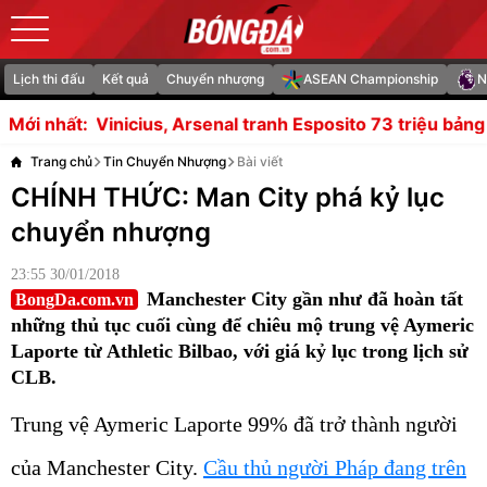
Lịch thi đấu
Kết quả
Chuyển nhượng
ASEAN Championship
N
s, Arsenal tranh Esposito 73 triệu bảng với MU
Lãnh đạo
Mới nhất:
Trang chủ
Tin Chuyển Nhượng
Bài viết
CHÍNH THỨC: Man City phá kỷ lục
chuyển nhượng
23:55 30/01/2018
Manchester City gần như đã hoàn tất
BongDa.com.vn
những thủ tục cuối cùng để chiêu mộ trung vệ Aymeric
Laporte từ Athletic Bilbao, với giá kỷ lục trong lịch sử
CLB.
Trung vệ Aymeric Laporte 99% đã trở thành người
của Manchester City.
Cầu thủ người Pháp đang trên