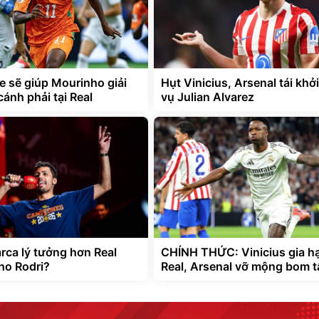
 sẽ giúp Mourinho giải
Hụt Vinicius, Arsenal tái khở
cánh phải tại Real
vụ Julian Alvarez
arca lý tưởng hơn Real
CHÍNH THỨC: Vinicius gia hạ
ho Rodri?
Real, Arsenal vỡ mộng bom t