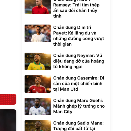
Ramsey: Trái tim thép
Unmute
ẩn sau đôi chân thủy
t Bụi Lau
Vali Bamozo
tinh
-001 -
Khung Nhôm
inh
9066 Size
1.000.000
đ
đ
Chân dung Dimitri
20/24/28 Cao Cấp
000
825.000
đ
đ
Payet: Kẻ lãng du và
Flash Sale
những đường cong vượt
thời gian
Lót ghế ôtô, nâng
Chân dung Neymar: Vũ
lưng chống nóng
điệu dang dở của hoàng
giúp thoải mái
tử không ngai
trong di chuyển
295.000
đ
Đã bán nhiều
Chân dung Casemiro: Di
sản của một chiến binh
tại Man Utd
Chân dung Marc Guehi:
Mảnh ghép lý tưởng cho
Man City
Chân dung Sadio Mane:
Tượng đài bất tử tại