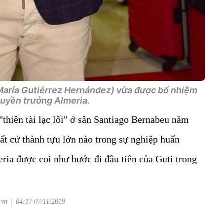
 María Gutiérrez Hernández) vừa được bổ nhiệm
huyền trưởng Almeria.
thiên tài lạc lối" ở sân Santiago Bernabeu năm
ất cứ thành tựu lớn nào trong sự nghiệp huấn
eria được coi như bước đi đầu tiên của Guti trong
.vn
04:17 07/11/2019