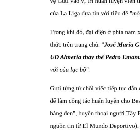
vệ Guti vào vị trí huấn luyện viên
của La Liga đưa tin với tiêu đề "
mộ
Trong khi đó, đại diện ở phía nam 
thức trên trang chủ: "
José María Gu
UD Almeria thay thế Pedro Eman
với câu lạc bộ".
Guti từng từ chối việc tiếp tục dẫ
để làm công tác huấn luyện cho Be
bàng đen", huyền thoại người Tây 
nguồn tin từ El Mundo Deportivo).