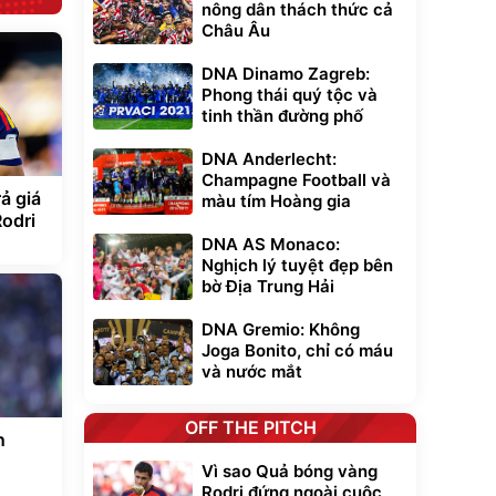
nông dân thách thức cả
Châu Âu
DNA Dinamo Zagreb:
Phong thái quý tộc và
tinh thần đường phố
DNA Anderlecht:
Champagne Football và
ả giá
màu tím Hoàng gia
Rodri
DNA AS Monaco:
Nghịch lý tuyệt đẹp bên
bờ Địa Trung Hải
DNA Gremio: Không
Joga Bonito, chỉ có máu
và nước mắt
OFF THE PITCH
n
Vì sao Quả bóng vàng
Rodri đứng ngoài cuộc