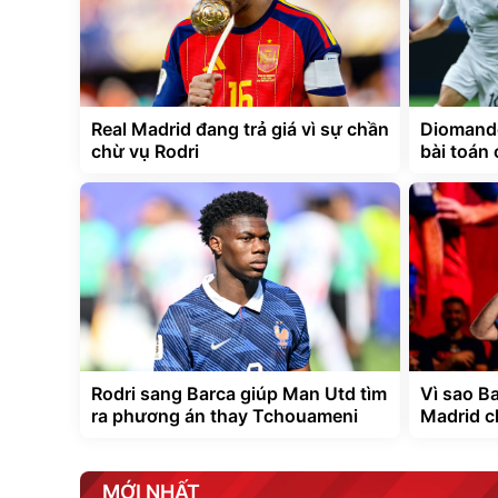
Real Madrid đang trả giá vì sự chần
Diomande
chừ vụ Rodri
bài toán 
Rodri sang Barca giúp Man Utd tìm
Vì sao B
ra phương án thay Tchouameni
Madrid c
MỚI NHẤT