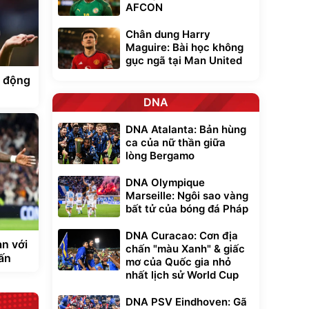
AFCON
Chân dung Harry
Maguire: Bài học không
gục ngã tại Man United
i động
DNA
DNA Atalanta: Bản hùng
ca của nữ thần giữa
lòng Bergamo
DNA Olympique
Marseille: Ngôi sao vàng
bất tử của bóng đá Pháp
DNA Curacao: Cơn địa
n với
chấn "màu Xanh" & giấc
ấn
mơ của Quốc gia nhỏ
nhất lịch sử World Cup
DNA PSV Eindhoven: Gã