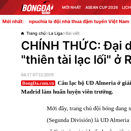
MỚI NHẤT
ASEAN CUP 2026
LỊCH
chia lo đội nhà thua đậm tuyển Việt Nam
Tin đồn chuy
Mới nhất:
Trang chủ
La Liga
Bài viết
CHÍNH THỨC: Đại d
"thiên tài lạc lối" ở
04:17 07/11/2019
Câu lạc bộ UD Almeria ở giả
BongDa.com.vn
Madrid làm huấn luyện viên trưởng.
Mới đây, trang chủ đội bóng đang 
(Segunda División) là UD Almeria đ