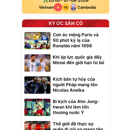
20:00 - 07-08-2026
Vietnam
Cambodia
VS
KÝ ỨC SÂN CỎ
Cơn ác mộng Paris và
90 phút kỳ lạ của
Ronaldo năm 1998
Khi áp lực quốc gia đẩy
Messi đến giới hạn từ bỏ
Kịch bản tự hủy của
người Pháp mang tên
Nicolas Anelka
Bi kịch của Ahn Jung-
hwan khi làm tổn
thương nước Ý
Thế giới đã thực sự
quên đi nỗi sợ mang tên