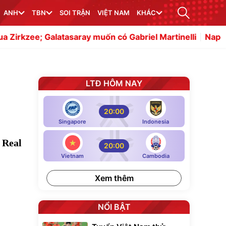
ANH
TBN
SOI TRẬN
VIỆT NAM
KHÁC
tasaray muốn có Gabriel Martinelli
Napoli cân nhắc chi
LTĐ HÔM NAY
20:00
Singapore
Indonesia
 Real
20:00
Vietnam
Cambodia
Xem thêm
NỔI BẬT