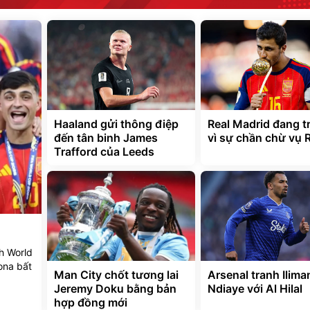
Haaland gửi thông điệp
Real Madrid đang tr
đến tân binh James
vì sự chần chừ vụ 
Trafford của Leeds
h World
ona bất
Man City chốt tương lai
Arsenal tranh Ilima
Jeremy Doku bằng bản
Ndiaye với Al Hilal
hợp đồng mới