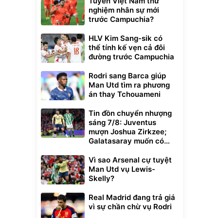
Tuyển Việt Nam thử
nghiệm nhân sự mới
trước Campuchia?
HLV Kim Sang-sik có
thể tính kế vẹn cả đôi
đường trước Campuchia
Rodri sang Barca giúp
Man Utd tìm ra phương
án thay Tchouameni
Tin đồn chuyển nhượng
sáng 7/8: Juventus
mượn Joshua Zirkzee;
Galatasaray muốn có
Gabriel Martinelli
Vì sao Arsenal cự tuyệt
Man Utd vụ Lewis-
Skelly?
Real Madrid đang trả giá
vì sự chần chừ vụ Rodri