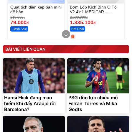
Quạt tích điện kẹp bàn mini
Bơm Lốp Kích Bình Ô Tô
để bàn
V2 4in1 MEDICAR –
12.000mAh
219.000
2.690.000
đ
đ
79.000
1.335.100
đ
đ
Flash Sale
Hot Deal
Unmute
Unmute
Máy ép chậm trái cây
Máy rửa xe cầm tay xịt rửa
BÀI VIẾT LIÊN QUAN
Elmich JEE 1855OL
cao áp có tạo bọt tuyết
3.000.000
đ
2.143.650
399.000
đ
đ
Flash Sale
Đã bán nhiều
Hansi Flick đang mạo
PSG dồn lực chiêu mộ
hiểm khi đẩy Araujo rời
Ferran Torres và Mika
Barcelona?
Godts