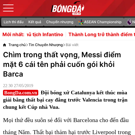
Lịch thi đấu
Kết quả
Chuyển nhượng
ASEAN Championship
N
 Infantino
Thành Long trở thành điểm tựa thép của HLV 
Mới nhất:
Trang chủ
Tin Chuyển Nhượng
Bài viết
Chìm trong thất vọng, Messi điểm
mặt 6 cái tên phải cuốn gói khỏi
Barca
22:30 27/05/2019
Đội bóng xứ Catalunya kết thúc mùa
BongDa.com.vn
giải bằng thất bại cay đắng trước Valencia trong trận
chung kết Cúp nhà Vua.
Mọi thứ đều suôn sẻ đối với Barcelona cho đến đầu
tháng Năm. Thất bại thảm hại trước Liverpool trong