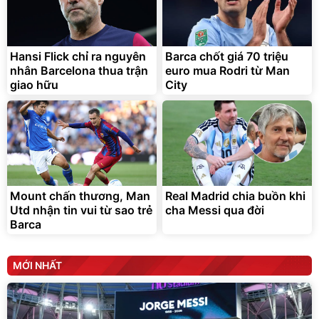
Bạt phủ xe ô tô cao cấp,
Xe đạp điện trợ lực G-
tráng nhôm 03 lớp
Force C14 gấp gọn bỏ cốp
tiện lợi
392.000
9.900.000
đ
đ
325.000
7.092.000
Hansi Flick chỉ ra nguyên
đ
Barca chốt giá 70 triệu
đ
nhân Barcelona thua trận
euro mua Rodri từ Man
Đã bán nhiều
Đang xem nhiều
giao hữu
City
G-FORCE VIETNA
Mount chấn thương, Man
Real Madrid chia buồn khi
Utd nhận tin vui từ sao trẻ
cha Messi qua đời
Barca
MỚI NHẤT