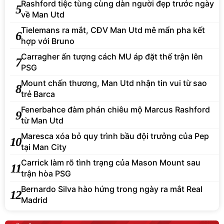
Rashford tiệc tùng cùng dàn người đẹp trước ngày
5
về Man Utd
Tielemans ra mắt, CĐV Man Utd mê mẩn pha kết
6
hợp với Bruno
Carragher ấn tượng cách MU áp đặt thế trận lên
7
PSG
Mount chấn thương, Man Utd nhận tin vui từ sao
8
trẻ Barca
Fenerbahce đàm phán chiêu mộ Marcus Rashford
9
từ Man Utd
Maresca xóa bỏ quy trình bầu đội trưởng của Pep
10
tại Man City
Carrick làm rõ tình trạng của Mason Mount sau
11
trận hòa PSG
Bernardo Silva hào hứng trong ngày ra mắt Real
12
Madrid