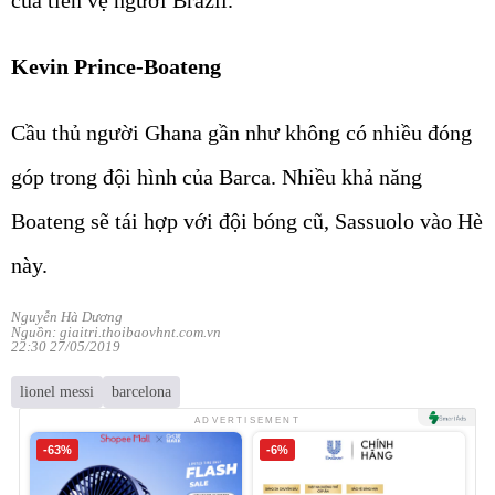
của tiền vệ người Brazil.
Kevin Prince-Boateng
Cầu thủ người Ghana gần như không có nhiều đóng
góp trong đội hình của Barca. Nhiều khả năng
Boateng sẽ tái hợp với đội bóng cũ, Sassuolo vào Hè
này.
Nguyễn Hà Dương
Nguồn: giaitri.thoibaovhnt.com.vn
22:30 27/05/2019
lionel messi
barcelona
ADVERTISEMENT
-63%
-6%