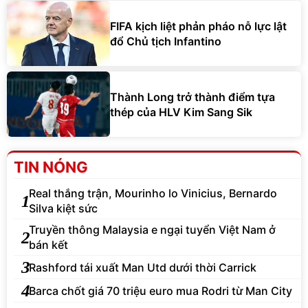
FIFA kịch liệt phản pháo nỗ lực lật
đổ Chủ tịch Infantino
Thành Long trở thành điểm tựa
thép của HLV Kim Sang Sik
TIN NÓNG
Real thắng trận, Mourinho lo Vinicius, Bernardo
1
Silva kiệt sức
Truyền thông Malaysia e ngại tuyển Việt Nam ở
2
bán kết
3
Rashford tái xuất Man Utd dưới thời Carrick
4
Barca chốt giá 70 triệu euro mua Rodri từ Man City