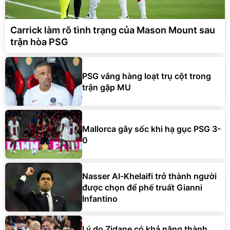
Carrick làm rõ tình trạng của Mason Mount sau
trận hòa PSG
PSG vắng hàng loạt trụ cột trong
trận gặp MU
Mallorca gây sốc khi hạ gục PSG 3-
0
Nasser Al-Khelaifi trở thành người
được chọn để phế truất Gianni
Infantino
Lý do Zidane có khả năng thành