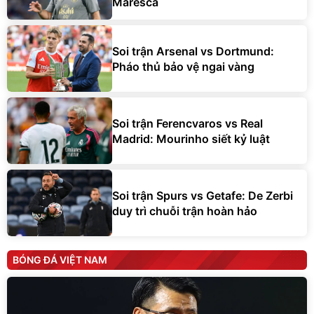
Maresca
Soi trận Arsenal vs Dortmund:
Pháo thủ bảo vệ ngai vàng
Soi trận Ferencvaros vs Real
Madrid: Mourinho siết kỷ luật
Soi trận Spurs vs Getafe: De Zerbi
duy trì chuỗi trận hoàn hảo
BÓNG ĐÁ VIỆT NAM