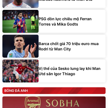
PSG dồn lực chiêu mộ Ferran
Torres và Mika Godts
Barca chốt giá 70 triệu euro mua
Rodri từ Man City
Vị thế của Sesko lung lay khi Man
Utd săn Igor Thiago
BÓNG ĐÁ ANH