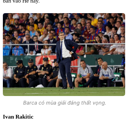
bán vào Hè này.
Barca có mùa giải đáng thất vọng.
Ivan Rakitic