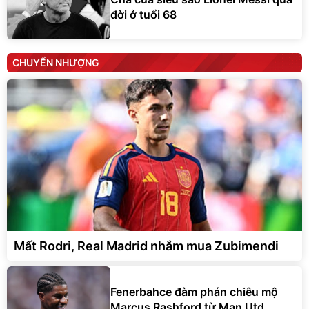
đời ở tuổi 68
CHUYỂN NHƯỢNG
Mất Rodri, Real Madrid nhắm mua Zubimendi
Fenerbahce đàm phán chiêu mộ
Marcus Rashford từ Man Utd