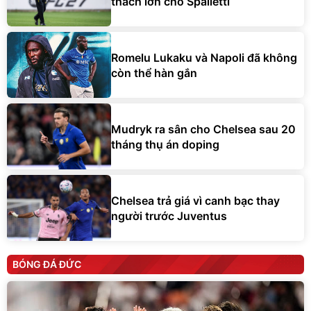
thách lớn cho Spalletti
Romelu Lukaku và Napoli đã không
còn thể hàn gắn
Mudryk ra sân cho Chelsea sau 20
tháng thụ án doping
Chelsea trả giá vì canh bạc thay
người trước Juventus
BÓNG ĐÁ ĐỨC