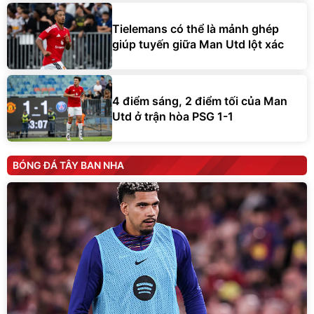
Tielemans có thể là mảnh ghép
giúp tuyến giữa Man Utd lột xác
4 điểm sáng, 2 điểm tối của Man
Utd ở trận hòa PSG 1-1
BÓNG ĐÁ TÂY BAN NHA