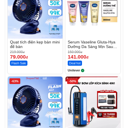
Quạt tích điện kẹp bàn mini
Serum Vaseline Gluta-Hya
để bàn
Dưỡng Da Sáng Mịn Sau 7
Ngày
219.000
150.000
đ
đ
79.000
141.000
đ
đ
Flash Sale
Deal hot
Unilever
-63%
-50%