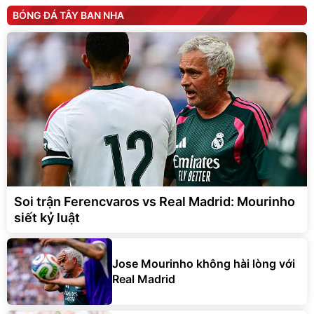
BÓNG ĐÁ TÂY BAN NHA
Soi trận Ferencvaros vs Real Madrid: Mourinho
siết kỷ luật
Jose Mourinho không hài lòng với
Real Madrid