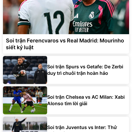
Soi trận Ferencvaros vs Real Madrid: Mourinho
siết kỷ luật
Soi trận Spurs vs Getafe: De Zerbi
duy trì chuỗi trận hoàn hảo
Soi trận Chelsea vs AC Milan: Xabi
Alonso tìm lời giải
Soi trận Juventus vs Inter: Thử