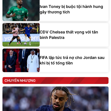
Ivan Toney bị buộc tội hành hung
gây thương tích
CĐV Chelsea thất vọng với tân
binh Palestra
FIFA lập tức trả nợ cho Jordan sau
khi bị tố tống tiền
CHUYỂN NHƯỢNG