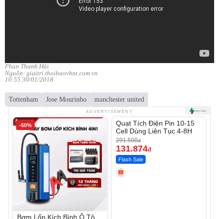
Phan Thanh Hải
Nguồn: giaitri.thoibaovhnt.com.vn
10:55 30/01/2018
Tottenham
Jose Mourinho
manchester united
Unmute
ADVERTISEMENT
Quạt Tích Điện Pin 10-15
-50%
-54%
Cell Dùng Liên Tục 4-8H
291.500
đ
131.874
đ
Flash Sale
Bơm Lốp Kích Bình Ô Tô