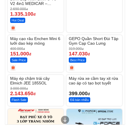
V2 4in1 MEDICAR –
12.000mAh
2.690.000
đ
1.335.100
đ
Hot Deal
Unmute
Unmute
Máy cạo râu Enchen Mini 6
GEPO Quần Short Đùi Tập
-62%
-53%
lưỡi dao kép mỏng
Gym Cạp Cao Lưng
400.000
319.000
đ
đ
151.000
147.030
đ
đ
Sale Price
Best Price
Unmute
Unmute
Máy ép chậm trái cây
Máy rửa xe cầm tay xịt rửa
-28%
Elmich JEE 1855OL
cao áp có tạo bọt tuyết
3.000.000
đ
2.143.650
399.000
đ
đ
Flash Sale
Đã bán nhiều