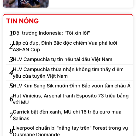
TIN NÓNG
1
Đội trưởng Indonesia: "Tôi xin lỗi"
Lập cú đúp, Đình Bắc độc chiếm Vua phá lưới
2
ASEAN Cup
3
HLV Campuchia tự tin nếu tái đấu Việt Nam
HLV Campuchia thừa nhận không tìm thấy điểm
4
yếu của tuyển Việt Nam
5
HLV Kim Sang Sik muốn Đình Bắc vươn tầm châu Á
Hụt Vinicius, Arsenal tranh Esposito 73 triệu bảng
6
với MU
Carrick bật đèn xanh, MU chi 16 triệu euro mua
7
Salinas
Liverpool chuẩn bị "nẫng tay trên" Forest trong vụ
8
Ousmane Diomande