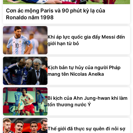
Cơn ác mộng Paris và 90 phút kỳ lạ của
Ronaldo năm 1998
Khi áp lực quốc gia đẩy Messi đến
giới hạn từ bỏ
Kịch bản tự hủy của người Pháp
mang tên Nicolas Anelka
Bi kịch của Ahn Jung-hwan khi làm
tổn thương nước Ý
Thế giới đã thực sự quên đi nỗi sợ