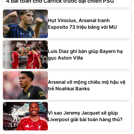
4 bài toán chờ Carrick trước đại chiến PSG
Hụt Vinicius, Arsenal tranh
Esposito 73 triệu bảng với MU
Luis Diaz ghi bàn giúp Bayern hạ
gục Aston Villa
Arsenal vỡ mộng chiêu mộ hậu vệ
trẻ Noahkai Banks
Vì sao Jeremy Jacquet sẽ giúp
Liverpool giải bài toán hàng thủ?