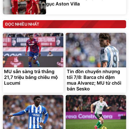
gục Aston Villa
ĐỌC NHIỀU NHẤT
MU sẵn sàng trả thẳng
Tin đồn chuyển nhượng
21,7 triệu bảng chiêu mộ
tối 7/8: Barca chi đậm
Lucumi
mua Alvarez; MU từ chối
bán Sesko