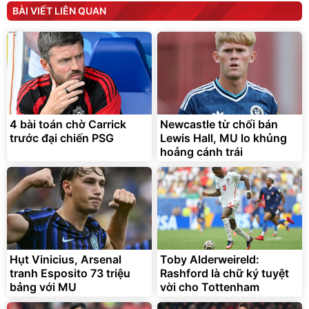
BÀI VIẾT LIÊN QUAN
Bạt phủ xe ô tô cao cấp,
Xe đạp điện trợ lực G-
tráng nhôm 03 lớp
Force C14 gấp gọn bỏ cốp
tiện lợi
392.000
9.900.000
đ
đ
4 bài toán chờ Carrick
Newcastle từ chối bán
325.000
7.092.000
đ
đ
trước đại chiến PSG
Lewis Hall, MU lo khủng
Đã bán nhiều
Đang xem nhiều
hoảng cánh trái
G-FORCE VIETNA
Hụt Vinicius, Arsenal
Toby Alderweireld:
tranh Esposito 73 triệu
Rashford là chữ ký tuyệt
bảng với MU
vời cho Tottenham