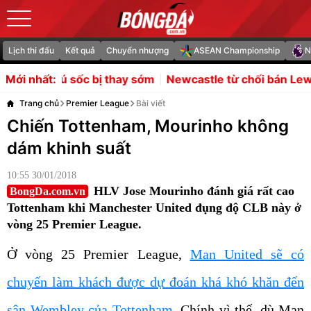
Lịch thi đấu
Kết quả
Chuyển nhượng
ASEAN Championship
N
ị thay sớm
Newcastle từ chối bán Lewis Hall, MU lo khủn
Mới nhất:
Trang chủ
Premier League
Bài viết
Chiến Tottenham, Mourinho không
dám khinh suất
10:55 30/01/2018
HLV Jose Mourinho đánh giá rất cao
BongDa.com.vn
Tottenham khi Manchester United đụng độ CLB này ở
vòng 25 Premier League.
Ở vòng 25 Premier League,
Man United sẽ có
chuyến làm khách được dự đoán khá khó khăn đến
sân Wembley của Tottenham.
Chính vì thế, dù Man