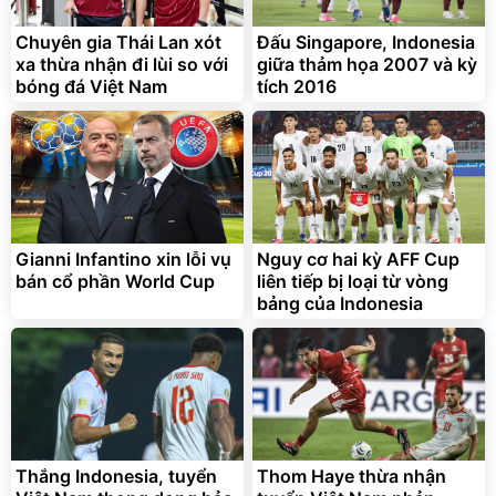
9066 Size 20/24/28 Cao
Cấp
1.000.000
đ
825.000
Chuyên gia Thái Lan xót
Đấu Singapore, Indonesia
đ
xa thừa nhận đi lùi so với
giữa thảm họa 2007 và kỳ
Flash Sale
bóng đá Việt Nam
tích 2016
Lót ghế ôtô, nâng lưng
chống nóng giúp thoải mái
trong di chuyển
295.000
Gianni Infantino xin lỗi vụ
Nguy cơ hai kỳ AFF Cup
đ
bán cổ phần World Cup
liên tiếp bị loại từ vòng
Đã bán nhiều
bảng của Indonesia
Thắng Indonesia, tuyển
Thom Haye thừa nhận