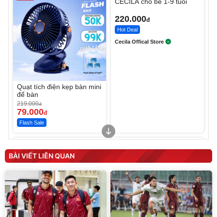
CECILA cho bé 1-9 tuổi
220.000
đ
Hot Deal
Cecila Offical Store
Quạt tích điện kẹp bàn mini
để bàn
219.000
đ
79.000
đ
Flash Sale
Unmute
Unmute
Sữa dưỡng thể nâng tông
Robot Hút Bụi Lau Nhà -
tức thì Vaseline Body
D2-001 - Thông Minh
BÀI VIẾT LIÊN QUAN
190.000
3.000.000
đ
đ
138.330
2.200.000
đ
đ
Discount
Flash Sale
Unmute
Vali Bamozo Khung Nhôm