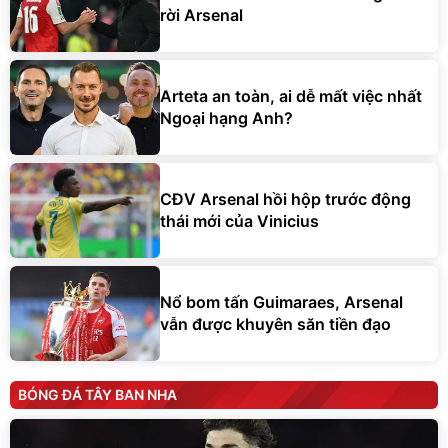
rời Arsenal
Arteta an toàn, ai dễ mất việc nhất
Ngoại hạng Anh?
CĐV Arsenal hồi hộp trước động
thái mới của Vinicius
Nổ bom tấn Guimaraes, Arsenal
vẫn được khuyên săn tiền đạo
BÓNG ĐÁ TÂY BAN NHA