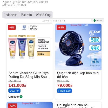
Nguồn: giaitri.thoibaovhnt.com.vn
08:08 12/10/2024
Indonesia
Bahrain
World Cup
ADVERTISEMENT
-6%
-63%
Serum Vaseline Gluta-Hya
Quạt tích điện kẹp bàn mini
Dưỡng Da Sáng Mịn Sau 7
để bàn
Ngày
150.000
219.000
đ
đ
141.000
79.000
đ
đ
Deal hot
Flash Sale
Unilever
Unmute
Đai ngồi ô tô cho bé
-63%