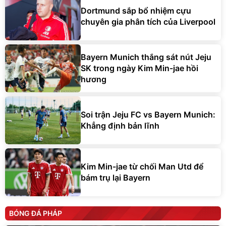
Dortmund sắp bổ nhiệm cựu
chuyên gia phân tích của Liverpool
Bayern Munich thắng sát nút Jeju
SK trong ngày Kim Min-jae hồi
hương
Soi trận Jeju FC vs Bayern Munich:
Khẳng định bản lĩnh
Kim Min-jae từ chối Man Utd để
bám trụ lại Bayern
BÓNG ĐÁ PHÁP