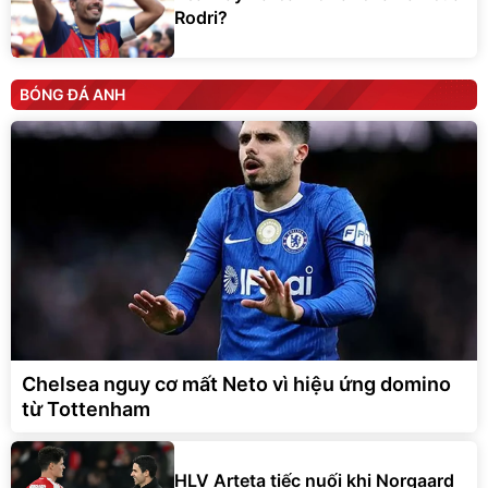
Rodri?
BÓNG ĐÁ ANH
Chelsea nguy cơ mất Neto vì hiệu ứng domino
từ Tottenham
HLV Arteta tiếc nuối khi Norgaard