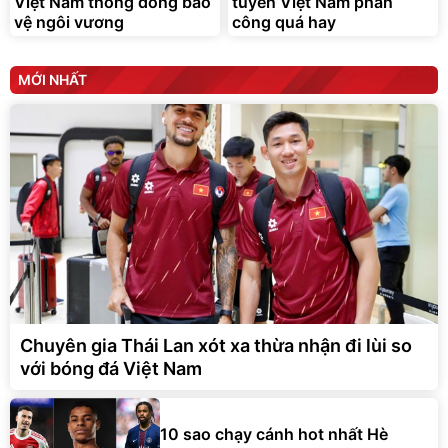
Việt Nam thong dong bảo
tuyển Việt Nam phản
vệ ngôi vương
công quá hay
MỚI NHẤT
Chuyên gia Thái Lan xót xa thừa nhận đi lùi so
với bóng đá Việt Nam
10 sao chạy cánh hot nhất Hè