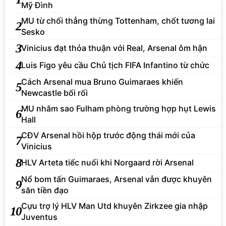
Mỹ Đình
MU từ chối thẳng thừng Tottenham, chốt tương lai
2
Sesko
3
Vinicius đạt thỏa thuận với Real, Arsenal ôm hận
4
Luis Figo yêu cầu Chủ tịch FIFA Infantino từ chức
Cách Arsenal mua Bruno Guimaraes khiến
5
Newcastle bối rối
MU nhắm sao Fulham phòng trường hợp hụt Lewis
6
Hall
CĐV Arsenal hồi hộp trước động thái mới của
7
Vinicius
8
HLV Arteta tiếc nuối khi Norgaard rời Arsenal
Nổ bom tấn Guimaraes, Arsenal vẫn được khuyên
9
săn tiền đạo
Cựu trợ lý HLV Man Utd khuyên Zirkzee gia nhập
10
Juventus