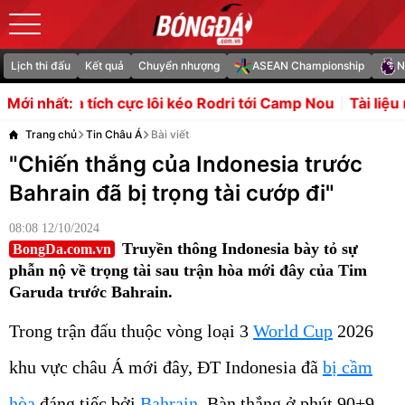
Lịch thi đấu
Kết quả
Chuyển nhượng
ASEAN Championship
N
ực lôi kéo Rodri tới Camp Nou
Tài liệu rò rỉ cáo buộc ch
Mới nhất:
Trang chủ
Tin Châu Á
Bài viết
"Chiến thắng của Indonesia trước
Bahrain đã bị trọng tài cướp đi"
08:08 12/10/2024
Truyền thông Indonesia bày tỏ sự
BongDa.com.vn
phẫn nộ về trọng tài sau trận hòa mới đây của Tim
Garuda trước Bahrain.
Trong trận đấu thuộc vòng loại 3
World Cup
2026
khu vực châu Á mới đây, ĐT Indonesia đã
bị cầm
hòa
đáng tiếc bởi
Bahrain
. Bàn thắng ở phút 90+9