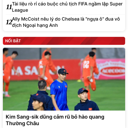
Tài liệu rò rỉ cáo buộc chủ tịch FIFA ngầm lập Super
11
League
Ally McCoist nêu lý do Chelsea là "ngựa ô" đua vô
12
địch Ngoại hạng Anh
NỔI BẬT
Kim Sang-sik dũng cảm rũ bỏ hào quang
Thường Châu