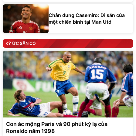
Chân dung Casemiro: Di sản của
một chiến binh tại Man Utd
KÝ ỨC SÂN CỎ
Cơn ác mộng Paris và 90 phút kỳ lạ của
Ronaldo năm 1998