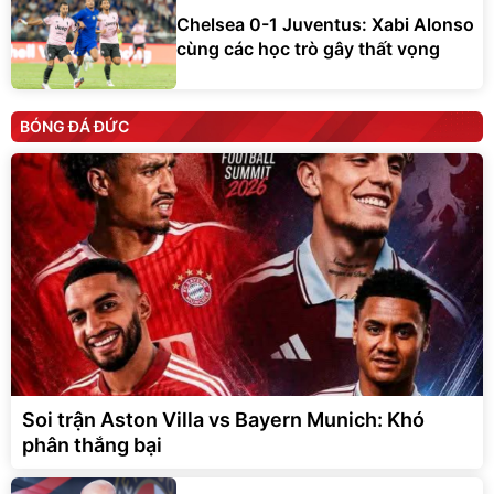
Chelsea 0-1 Juventus: Xabi Alonso
cùng các học trò gây thất vọng
BÓNG ĐÁ ĐỨC
Soi trận Aston Villa vs Bayern Munich: Khó
phân thắng bại