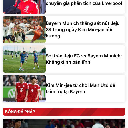
chuyên gia phân tích của Liverpool
Bayern Munich thắng sát nút Jeju
SK trong ngày Kim Min-jae hồi
hương
Soi trận Jeju FC vs Bayern Munich:
Khẳng định bản lĩnh
Kim Min-jae từ chối Man Utd để
bám trụ lại Bayern
BÓNG ĐÁ PHÁP