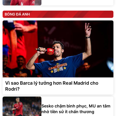
BÓNG ĐÁ ANH
Vì sao Barca lý tưởng hơn Real Madrid cho
Rodri?
Sesko chậm bình phục, MU an tâm
nhờ tiền sử ít chấn thương