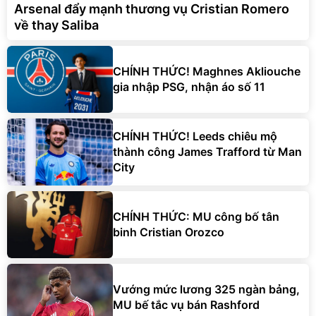
Arsenal đẩy mạnh thương vụ Cristian Romero
về thay Saliba
CHÍNH THỨC! Maghnes Akliouche
gia nhập PSG, nhận áo số 11
CHÍNH THỨC! Leeds chiêu mộ
thành công James Trafford từ Man
City
CHÍNH THỨC: MU công bố tân
binh Cristian Orozco
Vướng mức lương 325 ngàn bảng,
MU bế tắc vụ bán Rashford