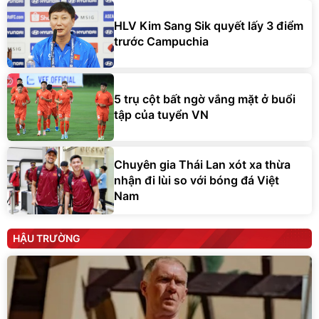
HLV Kim Sang Sik quyết lấy 3 điểm
trước Campuchia
5 trụ cột bất ngờ vắng mặt ở buổi
tập của tuyển VN
Chuyên gia Thái Lan xót xa thừa
nhận đi lùi so với bóng đá Việt
Nam
HẬU TRƯỜNG