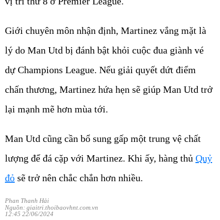
vị trí thứ 8 ở Premier League.
Giới chuyên môn nhận định, Martinez vắng mặt là
lý do Man Utd bị đánh bật khỏi cuộc đua giành vé
dự Champions League. Nếu giải quyết dứt điểm
chấn thương, Martinez hứa hẹn sẽ giúp Man Utd trở
lại mạnh mẽ hơn mùa tới.
Man Utd cũng cần bổ sung gấp một trung vệ chất
lượng để đá cặp với Martinez. Khi ấy, hàng thủ
Quỷ
đỏ
sẽ trở nên chắc chắn hơn nhiều.
Phan Thanh Hải
Nguồn: giaitri.thoibaovhnt.com.vn
12:45 22/06/2024