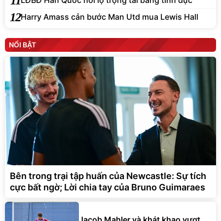
11
LĐBĐ Hàn Quốc hối lộ trọng tài bằng tình dục
12
Harry Amass cản bước Man Utd mua Lewis Hall
NỔI BẬT
Bên trong trại tập huấn của Newcastle: Sự tích
cực bất ngờ; Lời chia tay của Bruno Guimaraes
Jacob Mahler và khát khao vượt