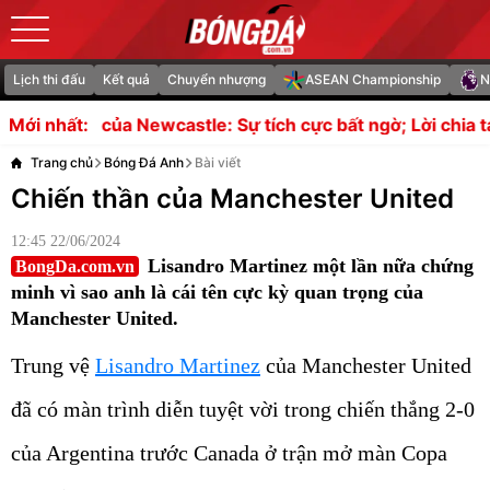
Lịch thi đấu
Kết quả
Chuyển nhượng
ASEAN Championship
N
 Newcastle: Sự tích cực bất ngờ; Lời chia tay của Bruno G
Mới nhất:
Trang chủ
Bóng Đá Anh
Bài viết
Chiến thần của Manchester United
12:45 22/06/2024
Lisandro Martinez một lần nữa chứng
BongDa.com.vn
minh vì sao anh là cái tên cực kỳ quan trọng của
Manchester United.
Trung vệ
Lisandro Martinez
của Manchester United
đã có màn trình diễn tuyệt vời trong chiến thắng 2-0
của Argentina trước Canada ở trận mở màn Copa