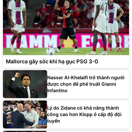
Mallorca gây sốc khi hạ gục PSG 3-0
Nasser Al-Khelaifi trở thành người
được chọn để phế truất Gianni
Infantino
Lý do Zidane có khả năng thành
công cao hơn Klopp ở cấp độ đội
tuyển