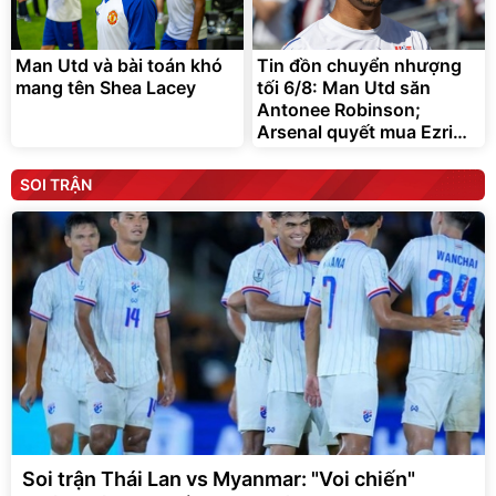
Man Utd và bài toán khó
Tin đồn chuyển nhượng
mang tên Shea Lacey
tối 6/8: Man Utd săn
Antonee Robinson;
Arsenal quyết mua Ezri
Konsa
SOI TRẬN
Soi trận Thái Lan vs Myanmar: "Voi chiến"