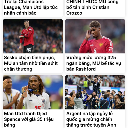
Trở lại Champions
CHÍNH THỨC: MU công
League, Man Utd lập tức
bố tân binh Cristian
nhận cảnh báo
Orozco
Bạt phủ xe ô tô cao cấp,
Xe đạp điện trợ lực G-
tráng nhôm 03 lớp
Force C14 gấp gọn bỏ cốp
tiện lợi
392.000
9.900.000
đ
đ
325.000
7.092.000
Sesko chậm bình phục,
đ
Vướng mức lương 325
đ
MU an tâm nhờ tiền sử ít
ngàn bảng, MU bế tắc vụ
Đã bán nhiều
Đang xem nhiều
chấn thương
bán Rashford
G-FORCE VIETNA
Man Utd tranh Djed
Argentina lập ngày lễ
Spence với giá 35 triệu
quốc gia mừng chiến
bảng
thắng trước tuyển Anh