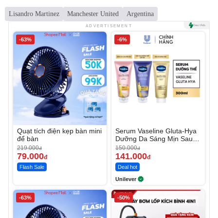
Lisandro Martinez
Manchester United
Argentina
ADVERTISEMENT
-63%
-6%
Quạt tích điện kẹp bàn mini
Serum Vaseline Gluta-Hya
để bàn
Dưỡng Da Sáng Mịn Sau 7
Ngày
219.000
150.000
đ
đ
79.000
141.000
đ
đ
Flash Sale
Deal hot
Unilever
-63%
-50%