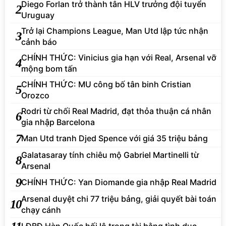
Diego Forlan trở thành tân HLV trưởng đội tuyển
2
Uruguay
Trở lại Champions League, Man Utd lập tức nhận
3
cảnh báo
CHÍNH THỨC: Vinicius gia hạn với Real, Arsenal vỡ
4
mộng bom tấn
CHÍNH THỨC: MU công bố tân binh Cristian
5
Orozco
Rodri từ chối Real Madrid, đạt thỏa thuận cá nhân
6
gia nhập Barcelona
7
Man Utd tranh Djed Spence với giá 35 triệu bảng
Galatasaray tính chiêu mộ Gabriel Martinelli từ
8
Arsenal
9
CHÍNH THỨC: Yan Diomande gia nhập Real Madrid
Arsenal duyệt chi 77 triệu bảng, giải quyết bài toán
10
chạy cánh