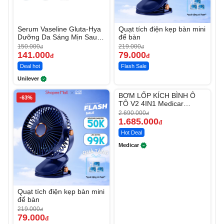
Serum Vaseline Gluta-Hya
Quạt tích điện kẹp bàn mini
Dưỡng Da Sáng Mịn Sau 7
để bàn
Ngày
150.000
219.000
đ
đ
141.000
79.000
đ
đ
Deal hot
Flash Sale
Unilever
Unmute
BƠM LỐP KÍCH BÌNH Ô
-63%
-37%
TÔ V2 4IN1 Medicar
12.000mAh
2.690.000
đ
1.685.000
đ
Hot Deal
Medicar
Quạt tích điện kẹp bàn mini
để bàn
219.000
đ
79.000
đ