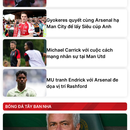
Gyokeres quyết cùng Arsenal hạ
Man City để lấy Siêu cúp Anh
Michael Carrick với cuộc cách
mạng nhân sự tại Man Utd
MU tranh Endrick với Arsenal đe
dọa vị trí Rashford
BÓNG ĐÁ TÂY BAN NHA