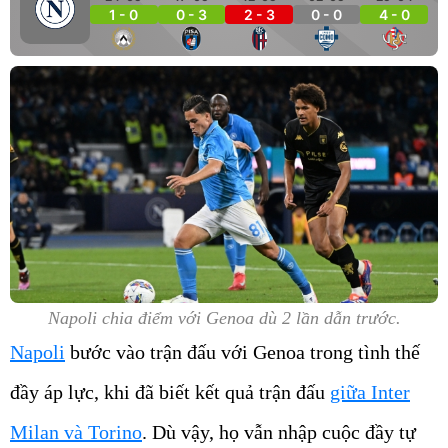
1 - 0
0 - 3
2 - 3
0 - 0
4 - 0
Napoli chia điểm với Genoa dù 2 lần dẫn trước.
Napoli
bước vào trận đấu với Genoa trong tình thế
đầy áp lực, khi đã biết kết quả trận đấu
giữa Inter
Milan và Torino
. Dù vậy, họ vẫn nhập cuộc đầy tự