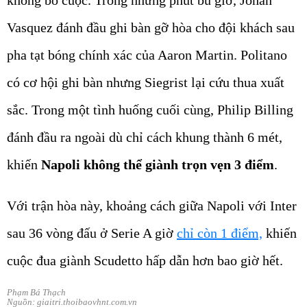
không bỏ cuộc. Trong những phút bù giờ, Johan
Vasquez đánh đầu ghi bàn gỡ hòa cho đội khách sau
pha tạt bóng chính xác của Aaron Martin. Politano
có cơ hội ghi bàn nhưng Siegrist lại cứu thua xuất
sắc. Trong một tình huống cuối cùng, Philip Billing
đánh đầu ra ngoài dù chỉ cách khung thành 6 mét,
khiến
Napoli không thể giành trọn vẹn 3 điểm
.
Với trận hòa này, khoảng cách giữa Napoli với Inter
sau 36 vòng đấu ở Serie A giờ
chỉ còn 1 điểm,
khiến
cuộc đua giành Scudetto hấp dẫn hơn bao giờ hết.
Phạm Bá Thạch
Nguồn: giaitri.thoibaovhnt.com.vn