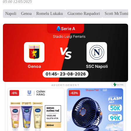
05:00 12/05/2025
Napoli
Genoa
Romelu Lukaku
Giacomo Raspadori
Scott McTomin
Serie A
Stadio Luigi Ferraris
Genoa
SSC Napoli
01:45
- 23-08-2026
ADVERTISEMENT
-6%
-63%