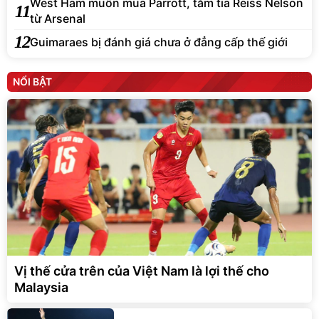
West Ham muốn mua Parrott, tăm tia Reiss Nelson
11
từ Arsenal
12
Guimaraes bị đánh giá chưa ở đẳng cấp thế giới
NỔI BẬT
Vị thế cửa trên của Việt Nam là lợi thế cho
Malaysia