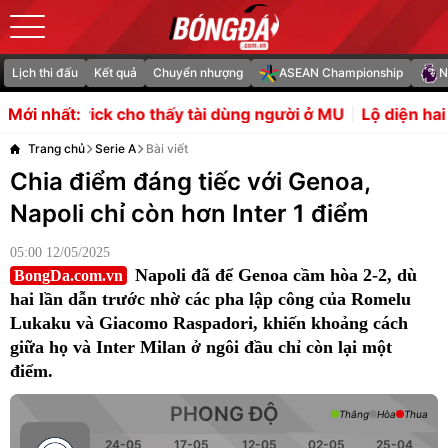
Lịch thi đấu
Kết quả
Chuyển nhượng
ASEAN Championship
N
thấy tài dùng người ở MU
Lộ diện hai vị trí Real Madrid ư
Mới nhất:
Trang chủ
Serie A
Bài viết
Chia điểm đáng tiếc với Genoa,
Napoli chỉ còn hơn Inter 1 điểm
05:00 12/05/2025
Napoli đã để Genoa cầm hòa 2-2, dù
BongDa.com.vn
hai lần dẫn trước nhờ các pha lập công của Romelu
Lukaku và Giacomo Raspadori, khiến khoảng cách
giữa họ và Inter Milan ở ngôi đầu chỉ còn lại một
điểm.
PHONG ĐỘ
Thắng
Hòa
Thua
24-05
17-05
12-05
02-05
25-04