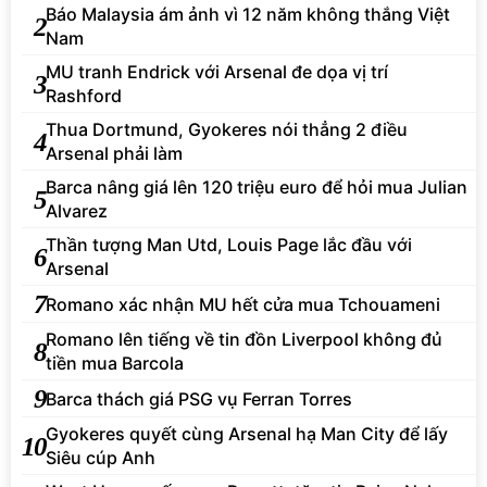
Báo Malaysia ám ảnh vì 12 năm không thắng Việt
2
Nam
MU tranh Endrick với Arsenal đe dọa vị trí
3
Rashford
Thua Dortmund, Gyokeres nói thẳng 2 điều
4
Arsenal phải làm
Barca nâng giá lên 120 triệu euro để hỏi mua Julian
5
Alvarez
Thần tượng Man Utd, Louis Page lắc đầu với
6
Arsenal
7
Romano xác nhận MU hết cửa mua Tchouameni
Romano lên tiếng về tin đồn Liverpool không đủ
8
tiền mua Barcola
9
Barca thách giá PSG vụ Ferran Torres
Gyokeres quyết cùng Arsenal hạ Man City để lấy
10
Siêu cúp Anh