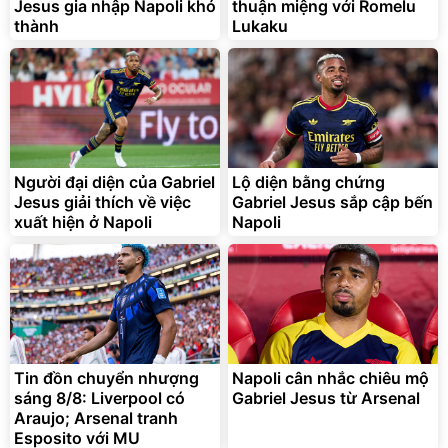
Jesus gia nhập Napoli khó
thuận miệng với Romelu
thành
Lukaku
Vòi xịt tăng áp dành cho
rửa xe, tưới cây
161.000
đ
70.000
đ
Người đại diện của Gabriel
Lộ diện bằng chứng
Bán chạy
Jesus giải thích về việc
Gabriel Jesus sắp cập bến
xuất hiện ở Napoli
Napoli
Tin đồn chuyển nhượng
Napoli cân nhắc chiêu mộ
sáng 8/8: Liverpool có
Gabriel Jesus từ Arsenal
Araujo; Arsenal tranh
Esposito với MU