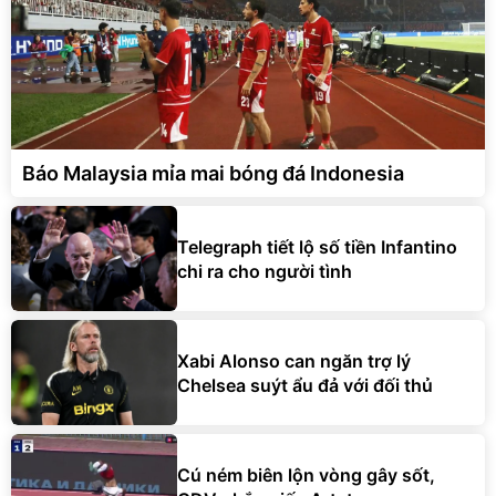
Báo Malaysia mỉa mai bóng đá Indonesia
Telegraph tiết lộ số tiền Infantino
chi ra cho người tình
Xabi Alonso can ngăn trợ lý
Chelsea suýt ẩu đả với đối thủ
Cú ném biên lộn vòng gây sốt,