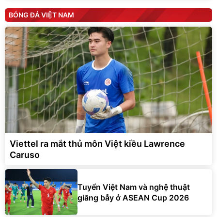
BÓNG ĐÁ VIỆT NAM
Viettel ra mắt thủ môn Việt kiều Lawrence
Caruso
Tuyển Việt Nam và nghệ thuật
giăng bẫy ở ASEAN Cup 2026