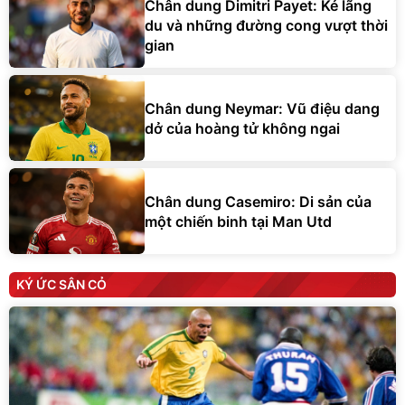
Chân dung Dimitri Payet: Kẻ lãng
du và những đường cong vượt thời
gian
Chân dung Neymar: Vũ điệu dang
dở của hoàng tử không ngai
Chân dung Casemiro: Di sản của
một chiến binh tại Man Utd
KÝ ỨC SÂN CỎ