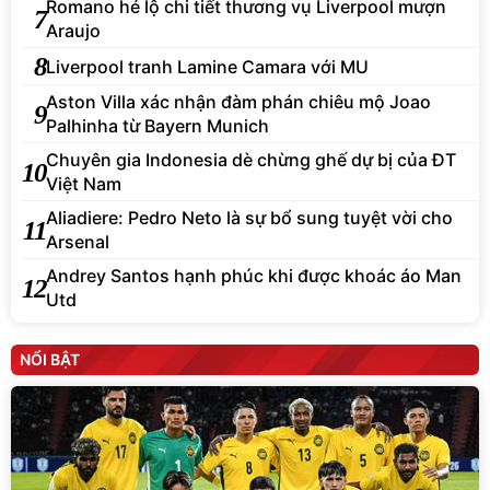
Romano hé lộ chi tiết thương vụ Liverpool mượn
7
Araujo
8
Liverpool tranh Lamine Camara với MU
Aston Villa xác nhận đàm phán chiêu mộ Joao
9
Palhinha từ Bayern Munich
Chuyên gia Indonesia dè chừng ghế dự bị của ĐT
10
Việt Nam
Aliadiere: Pedro Neto là sự bổ sung tuyệt vời cho
11
Arsenal
Andrey Santos hạnh phúc khi được khoác áo Man
12
Utd
NỔI BẬT