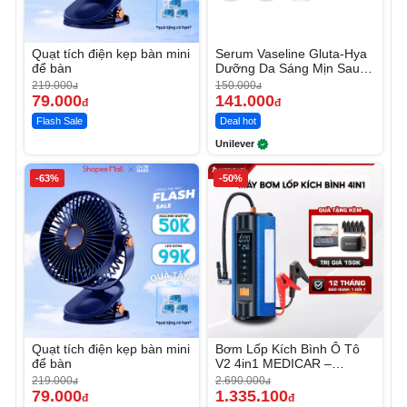
Quạt tích điện kẹp bàn mini
Serum Vaseline Gluta-Hya
để bàn
Dưỡng Da Sáng Mịn Sau 7
Ngày
219.000
150.000
đ
đ
79.000
141.000
đ
đ
Flash Sale
Deal hot
Unilever
-63%
-50%
Quạt tích điện kẹp bàn mini
Bơm Lốp Kích Bình Ô Tô
để bàn
V2 4in1 MEDICAR –
12.000mAh
219.000
2.690.000
đ
đ
79.000
1.335.100
đ
đ