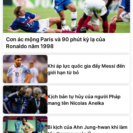
Cơn ác mộng Paris và 90 phút kỳ lạ của
Ronaldo năm 1998
Khi áp lực quốc gia đẩy Messi đến
giới hạn từ bỏ
Kịch bản tự hủy của người Pháp
mang tên Nicolas Anelka
Bi kịch của Ahn Jung-hwan khi làm