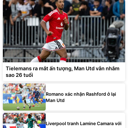
Tielemans ra mắt ấn tượng, Man Utd vẫn nhắm
sao 26 tuổi
Romano xác nhận Rashford ở lại
Man Utd
Liverpool tranh Lamine Camara với