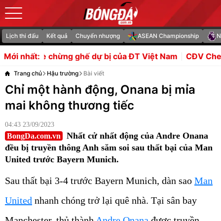
Lịch thi đấu
Kết quả
Chuyển nhượng
ASEAN Championship
N
g ghế dự bị của ĐT Việt Nam
CĐV Chelsea tung hô Joao
Mới nhất:
Trang chủ
Hậu trường
Bài viết
Chỉ một hành động, Onana bị mỉa
mai không thương tiếc
04:43 23/09/2023
Nhất cử nhất động của Andre Onana
BongDa.com.vn
đều bị truyền thông Anh săm soi sau thất bại của Man
United trước Bayern Munich.
Sau thất bại 3-4 trước Bayern Munich, dàn sao
Man
United
nhanh chóng trở lại quê nhà. Tại sân bay
Manchester, thủ thành
Andre Onana
được truyền