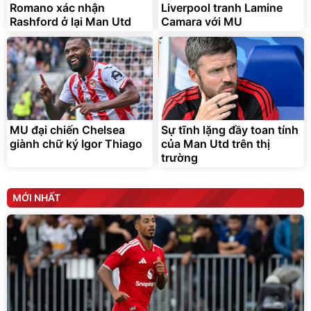
Romano xác nhận
Liverpool tranh Lamine
Đã bán nhiều
Đang xem nhiều
Rashford ở lại Man Utd
Camara với MU
G-FORCE VIETNA
MU đại chiến Chelsea
Sự tĩnh lặng đầy toan tính
giành chữ ký Igor Thiago
của Man Utd trên thị
trường
MỚI NHẤT