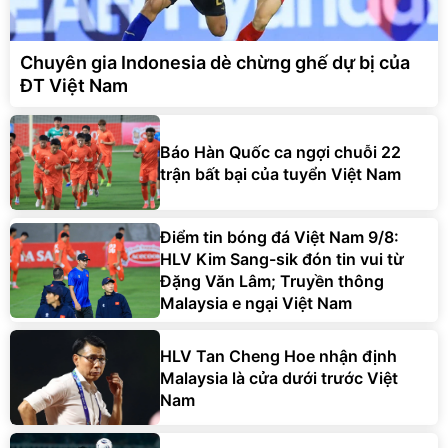
Chuyên gia Indonesia dè chừng ghế dự bị của
ĐT Việt Nam
Báo Hàn Quốc ca ngợi chuỗi 22
trận bất bại của tuyển Việt Nam
Điểm tin bóng đá Việt Nam 9/8:
HLV Kim Sang-sik đón tin vui từ
Đặng Văn Lâm; Truyền thông
Malaysia e ngại Việt Nam
HLV Tan Cheng Hoe nhận định
Malaysia là cửa dưới trước Việt
Nam