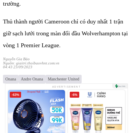
trường.
Thủ thành người Cameroon chỉ có duy nhất 1 trận
giữ sạch lưới trong màn đối đầu Wolverhampton tại
vòng 1 Premier League.
Nguyễn Gia Bảo
Nguồn: giaitri.thoibaovhnt.com.vn
04:43 23/09/2023
Onana
Andre Onana
Manchester United
ADVERTISEMENT
-63%
-6%