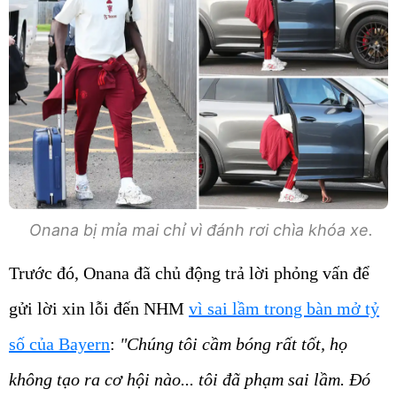
Onana bị mỉa mai chỉ vì đánh rơi chìa khóa xe.
Trước đó, Onana đã chủ động trả lời phỏng vấn để
gửi lời xin lỗi đến NHM
vì sai lầm trong bàn mở tỷ
số của Bayern
:
"Chúng tôi cầm bóng rất tốt, họ
không tạo ra cơ hội nào... tôi đã phạm sai lầm. Đó