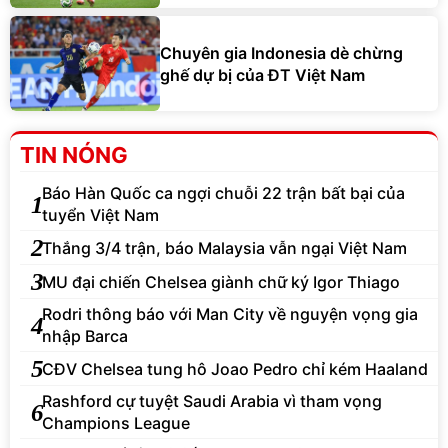
Chuyên gia Indonesia dè chừng
ghế dự bị của ĐT Việt Nam
TIN NÓNG
Báo Hàn Quốc ca ngợi chuỗi 22 trận bất bại của
1
tuyển Việt Nam
2
Thắng 3/4 trận, báo Malaysia vẫn ngại Việt Nam
3
MU đại chiến Chelsea giành chữ ký Igor Thiago
Rodri thông báo với Man City về nguyện vọng gia
4
nhập Barca
5
CĐV Chelsea tung hô Joao Pedro chỉ kém Haaland
Rashford cự tuyệt Saudi Arabia vì tham vọng
6
Champions League