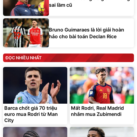
sai lầm cũ
Bruno Guimaraes là lời giải hoàn
hảo cho bài toán Declan Rice
ĐỌC NHIỀU NHẤT
Barca chốt giá 70 triệu
Mất Rodri, Real Madrid
euro mua Rodri từ Man
nhắm mua Zubimendi
City