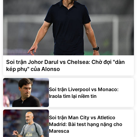
Soi trận Johor Darul vs Chelsea: Chờ đợi "dàn
kép phụ" của Alonso
Soi trận Liverpool vs Monaco:
Iraola tìm lại niềm tin
Soi trận Man City vs Atletico
Madrid: Bài test hạng nặng cho
Maresca