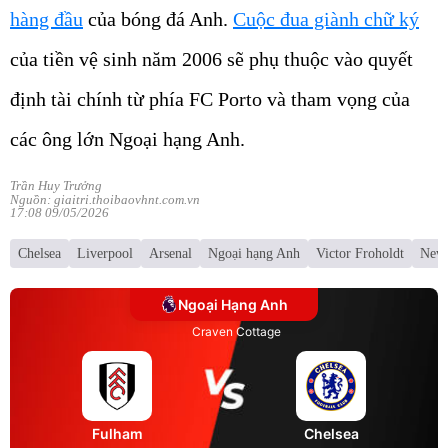
hàng đầu
của bóng đá Anh.
Cuộc đua giành chữ ký
của tiền vệ sinh năm 2006 sẽ phụ thuộc vào quyết
định tài chính từ phía FC Porto và tham vọng của
các ông lớn Ngoại hạng Anh.
Trần Huy Trưởng
Nguồn: giaitri.thoibaovhnt.com.vn
17:08 09/05/2026
Chelsea
Liverpool
Arsenal
Ngoại hạng Anh
Victor Froholdt
Newc
Ngoại Hạng Anh
Craven Cottage
Fulham
Chelsea