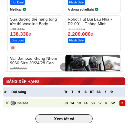
Hot Deal
Flash Sale
Medicar
A dong solarlight
Unmute
Unmute
Sữa dưỡng thể nâng tông
Robot Hút Bụi Lau Nhà -
-27%
-26%
tức thì Vaseline Body
D2-001 - Thông Minh
190.000
3.000.000
đ
đ
138.330
2.200.000
đ
đ
Discount
Flash Sale
Unmute
Vali Bamozo Khung Nhôm
9066 Size 20/24/28 Cao
Cấp
1.000.000
đ
825.000
đ
Flash Sale
BẢNG XẾP HẠNG
#
Đội bóng
Tr
T
H
B
BT
BB
+/-
Đ
P
10
38
14
10
14
58
52
6
52
Chelsea
B
Lót ghế ôtô, nâng lưng
chống nóng giúp thoải mái
Xem tất cả
trong di chuyển
295.000