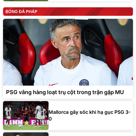
BÓNG ĐÁ PHÁP
PSG vắng hàng loạt trụ cột trong trận gặp MU
Mallorca gây sốc khi hạ gục PSG 3-
0