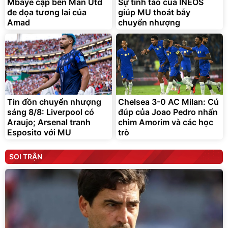
Mbaye cập bến Man Utd
Sự tỉnh táo của INEOS
đe dọa tương lai của
giúp MU thoát bẫy
Amad
chuyển nhượng
Tin đồn chuyển nhượng
Chelsea 3-0 AC Milan: Cú
sáng 8/8: Liverpool có
đúp của Joao Pedro nhấn
Araujo; Arsenal tranh
chìm Amorim và các học
Esposito với MU
trò
SOI TRẬN