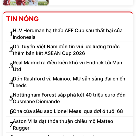
TIN NÓNG
HLV Herdman hạ thấp AFF Cup sau thất bại của
1
Indonesia
Đội tuyển Việt Nam đón tin vui lực lượng trước
2
thềm bán kết ASEAN Cup 2026
Real Madrid ra điều kiện khó vụ Endrick tới Man
3
Utd
Đón Rashford và Mainoo, MU sẵn sàng đại chiến
4
Leeds
Nottingham Forest sắp phá két 40 triệu euro đón
5
Ousmane Diomande
6
Cha của siêu sao Lionel Messi qua đời ở tuổi 68
Aston Villa đạt thỏa thuận chiêu mộ Matteo
7
Ruggeri