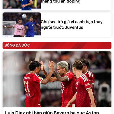
tháng thụ án doping
Chelsea trả giá vì canh bạc thay
người trước Juventus
BÓNG ĐÁ ĐỨC
Luis Diaz ghi bàn giúp Bayern hạ gục Aston