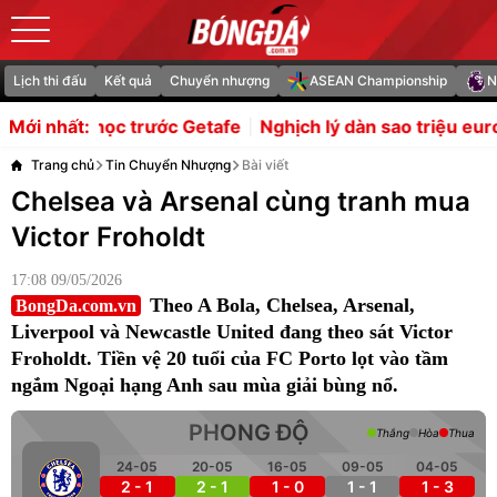
Lịch thi đấu
Kết quả
Chuyển nhượng
ASEAN Championship
N
 Getafe
Nghịch lý dàn sao triệu euro của Indonesia bị l
Mới nhất:
Trang chủ
Tin Chuyển Nhượng
Bài viết
Chelsea và Arsenal cùng tranh mua
Victor Froholdt
17:08 09/05/2026
Theo A Bola, Chelsea, Arsenal,
BongDa.com.vn
Liverpool và Newcastle United đang theo sát Victor
Froholdt. Tiền vệ 20 tuổi của FC Porto lọt vào tầm
ngắm Ngoại hạng Anh sau mùa giải bùng nổ.
PHONG ĐỘ
Thắng
Hòa
Thua
24-05
20-05
16-05
09-05
04-05
2 - 1
2 - 1
1 - 0
1 - 1
1 - 3