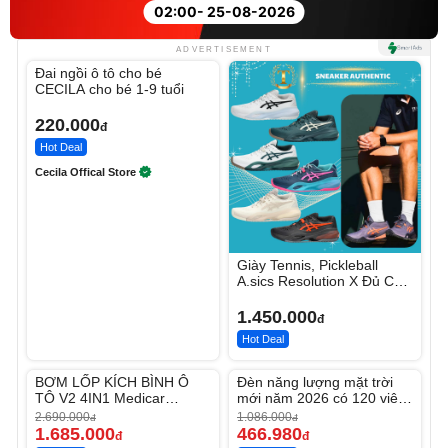
02:00
- 25-08-2026
Unmute
ADVERTISEMENT
Đai ngồi ô tô cho bé
CECILA cho bé 1-9 tuổi
220.000
đ
Hot Deal
Cecila Offical Store
Giày Tennis, Pickleball
A.sics Resolution X Đủ Các
Phối Màu
1.450.000
đ
Hot Deal
Unmute
Unmute
BƠM LỐP KÍCH BÌNH Ô
Đèn năng lượng mặt trời
-37%
-56%
TÔ V2 4IN1 Medicar
mới năm 2026 có 120 viên
12.000mAh
LED lớn
2.690.000
1.086.000
đ
đ
1.685.000
466.980
đ
đ