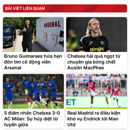
đ
Đã bán nhiều
BÀI VIẾT LIÊN QUAN
Bruno Guimaraes hứa hẹn
Chelsea hái quả ngọt từ
đốn tim cổ động viên
chuyên gia bóng chết
Arsenal
Austin MacPhee
5 điểm nhấn Chelsea 3-0
Real Madrid ra điều kiện
AC Milan: Sự hủy diệt từ
khó vụ Endrick tới Man
tuyến giữa
Utd