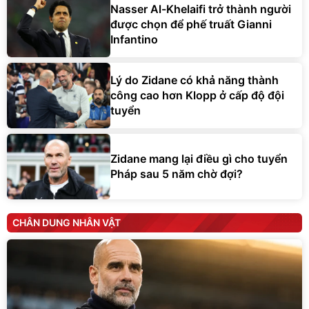
Nasser Al-Khelaifi trở thành người
được chọn để phế truất Gianni
Infantino
Lý do Zidane có khả năng thành
công cao hơn Klopp ở cấp độ đội
tuyển
Zidane mang lại điều gì cho tuyển
Pháp sau 5 năm chờ đợi?
CHÂN DUNG NHÂN VẬT