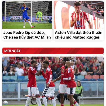
Joao Pedro lập cú đúp,
Aston Villa đạt thỏa thuận
Chelsea hủy diệt AC Milan
chiêu mộ Matteo Ruggeri
MỚI NHẤT