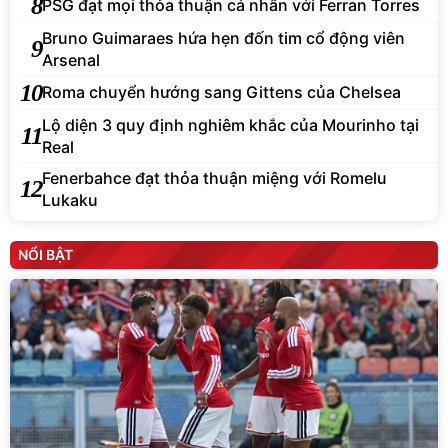
8
PSG đạt mọi thỏa thuận cá nhân với Ferran Torres
Bruno Guimaraes hứa hẹn đốn tim cổ động viên
9
Arsenal
10
Roma chuyển hướng sang Gittens của Chelsea
Lộ diện 3 quy định nghiêm khắc của Mourinho tại
11
Real
Fenerbahce đạt thỏa thuận miệng với Romelu
12
Lukaku
NỔI BẬT