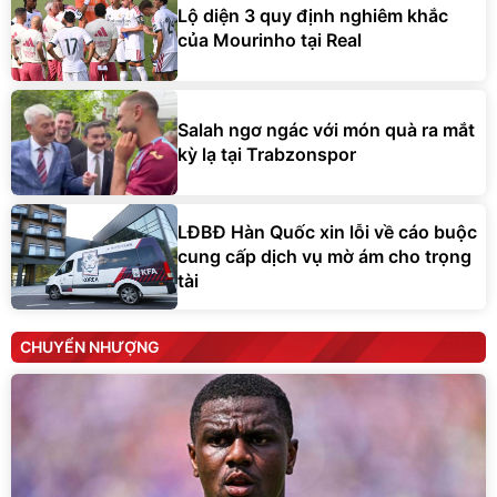
Lộ diện 3 quy định nghiêm khắc
của Mourinho tại Real
Salah ngơ ngác với món quà ra mắt
kỳ lạ tại Trabzonspor
LĐBĐ Hàn Quốc xin lỗi về cáo buộc
cung cấp dịch vụ mờ ám cho trọng
tài
CHUYỂN NHƯỢNG