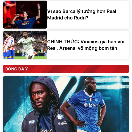
Vì sao Barca lý tưởng hơn Real
Madrid cho Rodri?
CHÍNH THỨC: Vinicius gia hạn với
Real, Arsenal vỡ mộng bom tấn
BÓNG ĐÁ Ý