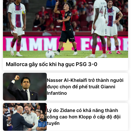
Mallorca gây sốc khi hạ gục PSG 3-0
Nasser Al-Khelaifi trở thành người
được chọn để phế truất Gianni
Infantino
Lý do Zidane có khả năng thành
công cao hơn Klopp ở cấp độ đội
tuyển