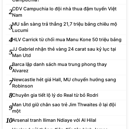
CĐV Campuchia lo đội nhà thua đậm tuyển Việt
2
Nam
MU sẵn sàng trả thẳng 21,7 triệu bảng chiêu mộ
3
Lucumi
4
HLV Carrick từ chối mua Manu Kone 50 triệu bảng
JJ Gabriel nhận thẻ vàng 24 carat sau kỷ lục tại
5
Man Utd
Barca lập danh sách mua trung phong thay
6
Alvarez
Newcastle hét giá Hall, MU chuyển hướng sang
7
Robinson
8
Chuyên gia tiết lộ lý do Real từ bỏ Rodri
Man Utd giữ chân sao trẻ Jim Thwaites ở lại đội
9
một
10
Arsenal tranh Iliman Ndiaye với Al Hilal