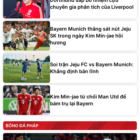
Dortmund sắp bổ nhiệm cựu
chuyên gia phân tích của Liverpool
Bayern Munich thắng sát nút Jeju
SK trong ngày Kim Min-jae hồi
hương
Soi trận Jeju FC vs Bayern Munich:
Khẳng định bản lĩnh
Kim Min-jae từ chối Man Utd để
bám trụ lại Bayern
BÓNG ĐÁ PHÁP