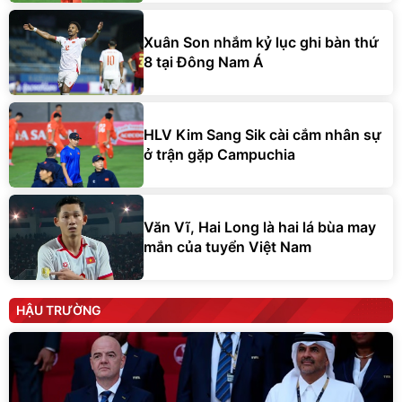
Xuân Son nhắm kỷ lục ghi bàn thứ
8 tại Đông Nam Á
HLV Kim Sang Sik cài cắm nhân sự
ở trận gặp Campuchia
Văn Vĩ, Hai Long là hai lá bùa may
mắn của tuyển Việt Nam
HẬU TRƯỜNG