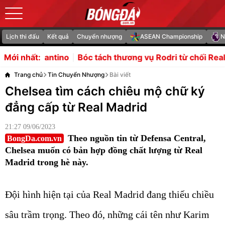
Lịch thi đấu
Kết quả
Chuyển nhượng
ASEAN Championship
N
Bóc tách thương vụ Rodri từ chối Real Madrid để chọn Ba
Mới nhất:
Trang chủ
Tin Chuyển Nhượng
Bài viết
Chelsea tìm cách chiêu mộ chữ ký
đẳng cấp từ Real Madrid
21:27 09/06/2023
Theo nguồn tin từ Defensa Central,
BongDa.com.vn
Chelsea muốn có bản hợp đồng chất lượng từ Real
Madrid trong hè này.
Đội hình hiện tại của Real Madrid đang thiếu chiều
sâu trầm trọng. Theo đó, những cái tên như Karim