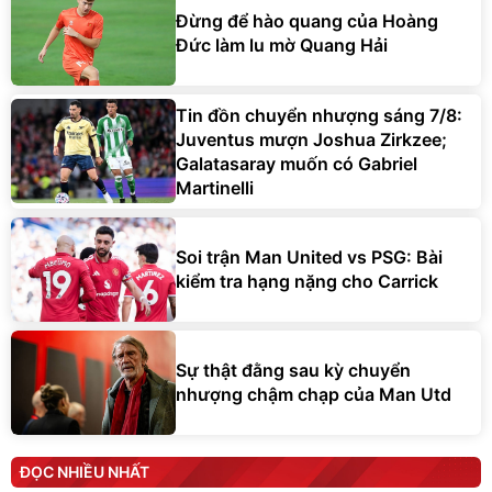
Đừng để hào quang của Hoàng
Đức làm lu mờ Quang Hải
Tin đồn chuyển nhượng sáng 7/8:
Juventus mượn Joshua Zirkzee;
Galatasaray muốn có Gabriel
Martinelli
Soi trận Man United vs PSG: Bài
kiểm tra hạng nặng cho Carrick
Sự thật đằng sau kỳ chuyển
nhượng chậm chạp của Man Utd
ĐỌC NHIỀU NHẤT