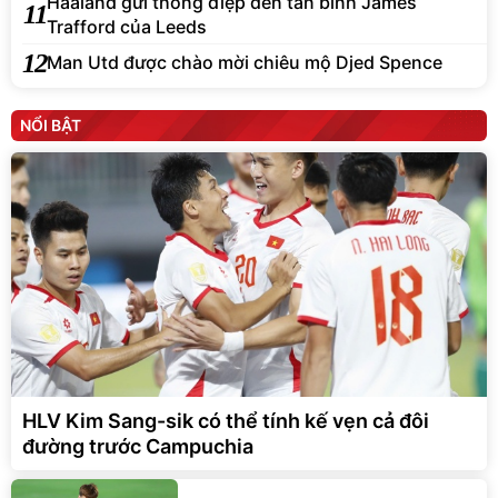
Haaland gửi thông điệp đến tân binh James
11
Trafford của Leeds
12
Man Utd được chào mời chiêu mộ Djed Spence
NỔI BẬT
HLV Kim Sang-sik có thể tính kế vẹn cả đôi
đường trước Campuchia