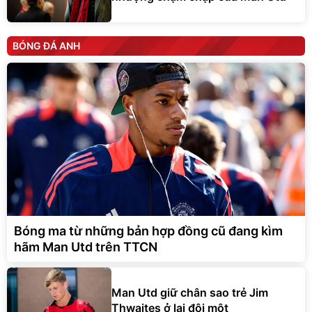
BÓNG ĐÁ ANH
Bóng ma từ những bản hợp đồng cũ đang kìm
hãm Man Utd trên TTCN
Man Utd giữ chân sao trẻ Jim
Thwaites ở lại đội một