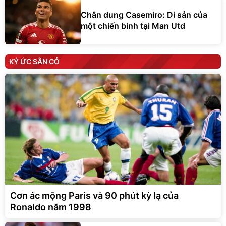
Chân dung Casemiro: Di sản của
một chiến binh tại Man Utd
KÝ ỨC SÂN CỎ
Cơn ác mộng Paris và 90 phút kỳ lạ của
Ronaldo năm 1998