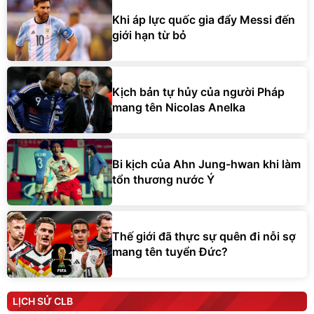
Khi áp lực quốc gia đẩy Messi đến
giới hạn từ bỏ
Kịch bản tự hủy của người Pháp
mang tên Nicolas Anelka
Bi kịch của Ahn Jung-hwan khi làm
tổn thương nước Ý
Thế giới đã thực sự quên đi nỗi sợ
mang tên tuyển Đức?
LỊCH SỬ CLB