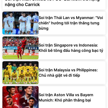
nặng cho Carrick
Soi trận Thái Lan vs Myanmar: "Voi
chiến" hướng tới trận thắng tưng
bừng
Soi trận Singapore vs Indonesia:
Khối bê tông đấu hàng công bạc tỷ
Soi trận Malaysia vs Philippines:
Chủ nhà giật vé đi tiếp
Soi trận Aston Villa vs Bayern
Munich: Khó phân thắng bại