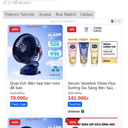
21:27 09/06/2023
Federico Valverde
Arsenal
Real Madrid
Chelsea
ADVERTISEMENT
-63%
-6%
Quạt tích điện kẹp bàn mini
Serum Vaseline Gluta-Hya
để bàn
Dưỡng Da Sáng Mịn Sau 7
Ngày
219.000
150.000
đ
đ
79.000
141.000
đ
đ
Flash Sale
Deal hot
Unilever
-63%
-50%