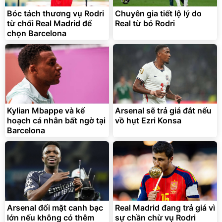
Bóc tách thương vụ Rodri
Chuyên gia tiết lộ lý do
từ chối Real Madrid để
Real từ bỏ Rodri
chọn Barcelona
Bạt phủ xe ô tô cao cấp,
Xe đạp điện trợ lực G-
tráng nhôm 03 lớp
Force C14 gấp gọn bỏ cốp
tiện lợi
392.000
9.900.000
đ
đ
325.000
7.092.000
Kylian Mbappe và kế
đ
Arsenal sẽ trả giá đắt nếu
đ
hoạch cá nhân bất ngờ tại
vồ hụt Ezri Konsa
Đã bán nhiều
Đang xem nhiều
Barcelona
G-FORCE VIETNA
Arsenal đối mặt canh bạc
Real Madrid đang trả giá vì
lớn nếu không có thêm
sự chần chừ vụ Rodri