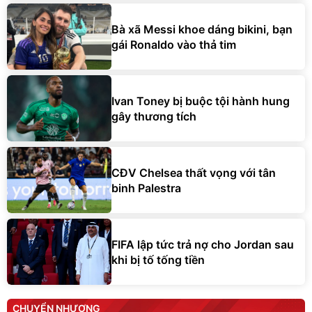
Bà xã Messi khoe dáng bikini, bạn
gái Ronaldo vào thả tim
Ivan Toney bị buộc tội hành hung
gây thương tích
CĐV Chelsea thất vọng với tân
binh Palestra
FIFA lập tức trả nợ cho Jordan sau
khi bị tố tống tiền
CHUYỂN NHƯỢNG