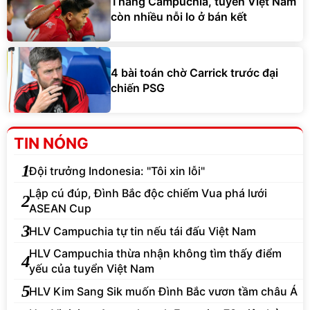
4 bài toán chờ Carrick trước đại
chiến PSG
TIN NÓNG
1
Đội trưởng Indonesia: "Tôi xin lỗi"
Lập cú đúp, Đình Bắc độc chiếm Vua phá lưới
2
ASEAN Cup
3
HLV Campuchia tự tin nếu tái đấu Việt Nam
HLV Campuchia thừa nhận không tìm thấy điểm
4
yếu của tuyển Việt Nam
5
HLV Kim Sang Sik muốn Đình Bắc vươn tầm châu Á
Hụt Vinicius, Arsenal tranh Esposito 73 triệu bảng
6
với MU