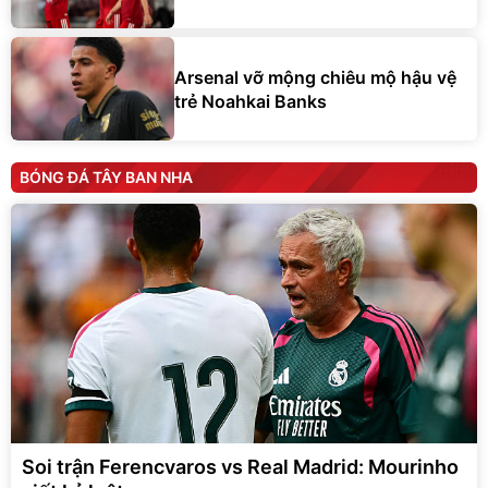
Arsenal vỡ mộng chiêu mộ hậu vệ
trẻ Noahkai Banks
BÓNG ĐÁ TÂY BAN NHA
Soi trận Ferencvaros vs Real Madrid: Mourinho
siết kỷ luật