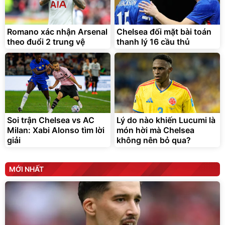
Romano xác nhận Arsenal
Chelsea đối mặt bài toán
theo đuổi 2 trung vệ
thanh lý 16 cầu thủ
Soi trận Chelsea vs AC
Lý do nào khiến Lucumi là
Milan: Xabi Alonso tìm lời
món hời mà Chelsea
giải
không nên bỏ qua?
MỚI NHẤT