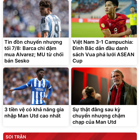
Tin đồn chuyển nhượng
Việt Nam 3-1 Campuchia:
tối 7/8: Barca chi đậm
Đình Bắc dẫn đầu danh
mua Alvarez; MU từ chối
sách Vua phá lưới ASEAN
bán Sesko
Cup
3 tiền vệ có khả năng gia
Sự thật đằng sau kỳ
nhập Man Utd cao nhất
chuyển nhượng chậm
chạp của Man Utd
SOI TRẬN