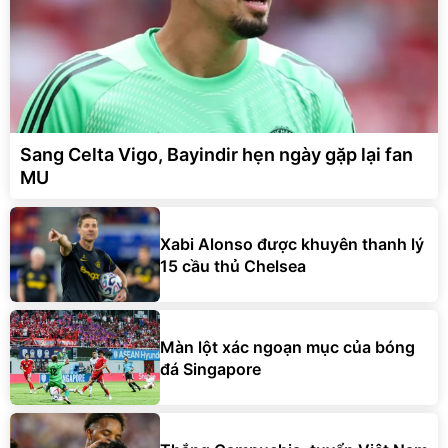
Sang Celta Vigo, Bayindir hẹn ngày gặp lại fan
MU
Xabi Alonso được khuyên thanh lý
15 cầu thủ Chelsea
Màn lột xác ngoạn mục của bóng
đá Singapore
Thắng Campuchia, tuyển Việt Nam
còn nhiều nỗi lo ở bán kết