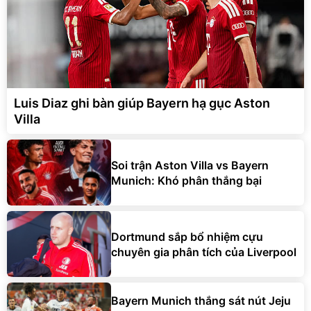
Luis Diaz ghi bàn giúp Bayern hạ gục Aston
Villa
Soi trận Aston Villa vs Bayern
Munich: Khó phân thắng bại
Dortmund sắp bổ nhiệm cựu
chuyên gia phân tích của Liverpool
Bayern Munich thắng sát nút Jeju
SK trong ngày Kim Min-jae hồi
hương