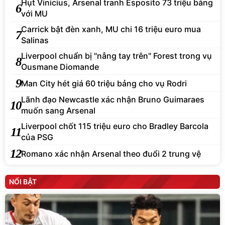
Carrick bật đèn xanh, MU chi 16 triệu euro mua
7
Salinas
Liverpool chuẩn bị "nẫng tay trên" Forest trong vụ
8
Ousmane Diomande
9
Man City hét giá 60 triệu bảng cho vụ Rodri
Lãnh đạo Newcastle xác nhận Bruno Guimaraes
10
muốn sang Arsenal
Liverpool chốt 115 triệu euro cho Bradley Barcola
11
của PSG
12
Romano xác nhận Arsenal theo đuổi 2 trung vệ
NỔI BẬT