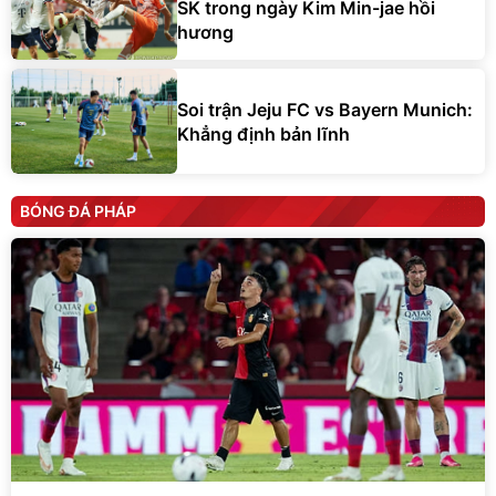
Soi trận Jeju FC vs Bayern Munich:
Khẳng định bản lĩnh
BÓNG ĐÁ PHÁP
Mallorca gây sốc khi hạ gục PSG 3-0