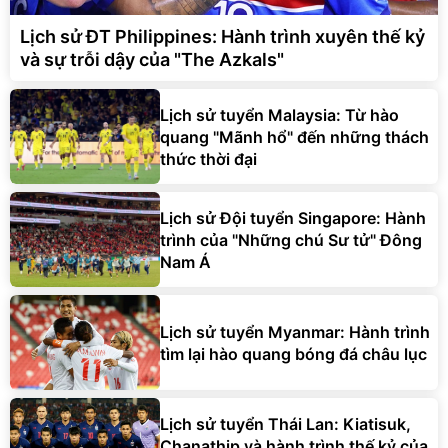
Lịch sử ĐT Philippines: Hành trình xuyên thế kỷ
và sự trỗi dậy của "The Azkals"
Lịch sử tuyển Malaysia: Từ hào
quang "Mãnh hổ" đến những thách
thức thời đại
Lịch sử Đội tuyển Singapore: Hành
trình của "Những chú Sư tử" Đông
Nam Á
Lịch sử tuyển Myanmar: Hành trình
tìm lại hào quang bóng đá châu lục
Lịch sử tuyển Thái Lan: Kiatisuk,
Chanathip và hành trình thế kỷ của
'Voi chiến'