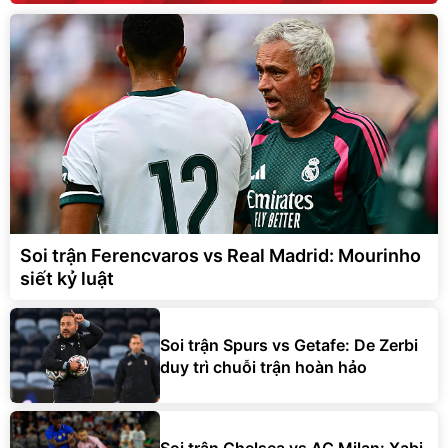
Soi trận Ferencvaros vs Real Madrid: Mourinho
siết kỷ luật
Soi trận Spurs vs Getafe: De Zerbi
duy trì chuỗi trận hoàn hảo
Soi trận Chelsea vs AC Milan: Xabi
Alonso tìm lời giải