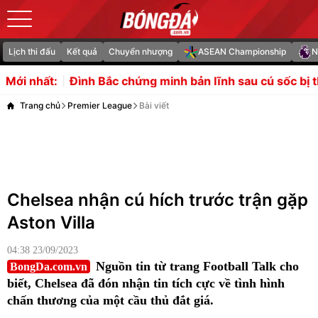
Lịch thi đấu
Kết quả
Chuyển nhượng
ASEAN Championship
N
c chứng minh bản lĩnh sau cú sốc bị thay sớm
Newcastle
Mới nhất:
Trang chủ
Premier League
Bài viết
Chelsea nhận cú hích trước trận gặp
Aston Villa
04:38 23/09/2023
Nguồn tin từ trang Football Talk cho
BongDa.com.vn
biết, Chelsea đã đón nhận tin tích cực về tình hình
chấn thương của một cầu thủ đắt giá.