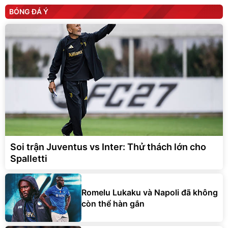
Soi trận Juventus vs Inter: Thử thách lớn cho
Spalletti
Romelu Lukaku và Napoli đã không
còn thể hàn gắn
Mudryk ra sân cho Chelsea sau 20