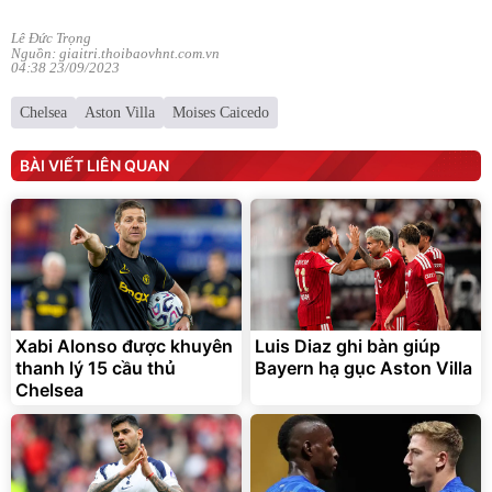
Nguồn: giaitri.thoibaovhnt.com.vn
04:38 23/09/2023
Chelsea
Aston Villa
Moises Caicedo
BÀI VIẾT LIÊN QUAN
Xabi Alonso được khuyên
Luis Diaz ghi bàn giúp
thanh lý 15 cầu thủ
Bayern hạ gục Aston Villa
Chelsea