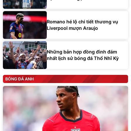
Romano hé lộ chi tiết thương vụ
Liverpool mượn Araujo
Những bản hợp đồng đình đám
nhất lịch sử bóng đá Thổ Nhĩ Kỳ
BÓNG ĐÁ ANH