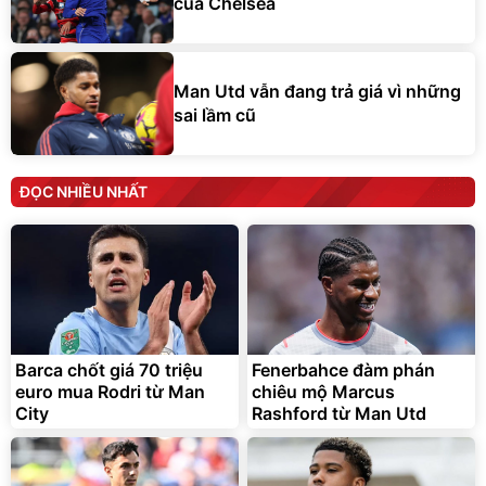
của Chelsea
Man Utd vẫn đang trả giá vì những
sai lầm cũ
ĐỌC NHIỀU NHẤT
Barca chốt giá 70 triệu
Fenerbahce đàm phán
euro mua Rodri từ Man
chiêu mộ Marcus
City
Rashford từ Man Utd