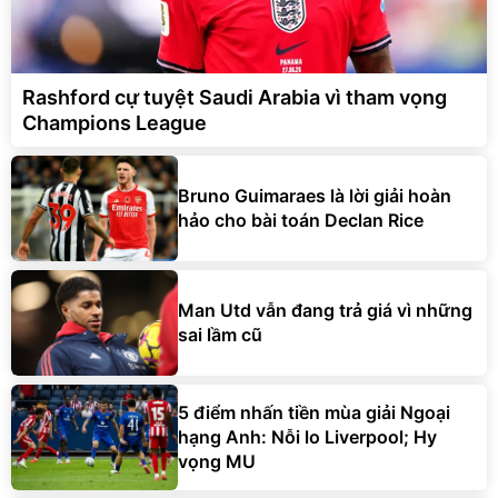
Rashford cự tuyệt Saudi Arabia vì tham vọng
Champions League
Bruno Guimaraes là lời giải hoàn
hảo cho bài toán Declan Rice
Man Utd vẫn đang trả giá vì những
sai lầm cũ
5 điểm nhấn tiền mùa giải Ngoại
hạng Anh: Nỗi lo Liverpool; Hy
vọng MU