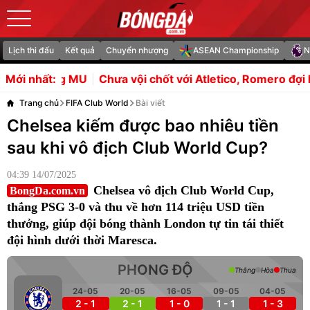
Lịch thi đấu
Kết quả
Chuyển nhượng
ASEAN Championship
N
hưa vội chốt với Atletico, Romero đợi HLV Flick gọi tên
R
Mới nhất:
Trang chủ
FIFA Club World
Bài viết
Chelsea kiếm được bao nhiêu tiền
sau khi vô địch Club World Cup?
04:39 14/07/2025
Chelsea vô địch Club World Cup,
BongDa.com.vn
thắng PSG 3-0 và thu về hơn 114 triệu USD tiền
thưởng, giúp đội bóng thành London tự tin tái thiết
đội hình dưới thời Maresca.
PHONG ĐỘ
Thắng
Hòa
Thua
24-05
20-05
16-05
09-05
04-05
2 - 1
2 - 1
1 - 0
1 - 1
1 - 3