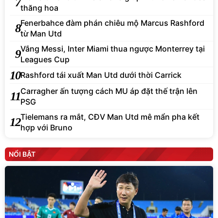
7
thăng hoa
Fenerbahce đàm phán chiêu mộ Marcus Rashford
8
từ Man Utd
Vắng Messi, Inter Miami thua ngược Monterrey tại
9
Leagues Cup
10
Rashford tái xuất Man Utd dưới thời Carrick
Carragher ấn tượng cách MU áp đặt thế trận lên
11
PSG
Tielemans ra mắt, CĐV Man Utd mê mẩn pha kết
12
hợp với Bruno
NỔI BẬT