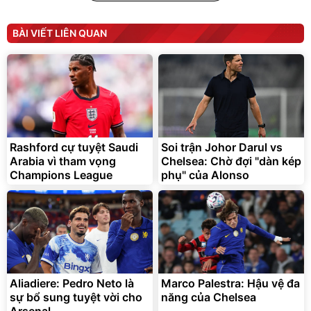
1.000.000
đ
825.000
đ
Flash Sale
BÀI VIẾT LIÊN QUAN
Lót ghế ôtô, nâng lưng
chống nóng giúp thoải mái
trong di chuyển
295.000
Rashford cự tuyệt Saudi
Soi trận Johor Darul vs
đ
Arabia vì tham vọng
Chelsea: Chờ đợi "dàn kép
Đã bán nhiều
Champions League
phụ" của Alonso
Aliadiere: Pedro Neto là
Marco Palestra: Hậu vệ đa
sự bổ sung tuyệt vời cho
năng của Chelsea
Arsenal