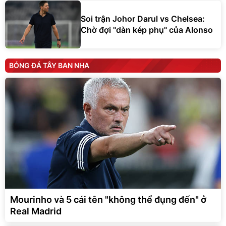
Soi trận Johor Darul vs Chelsea:
Chờ đợi "dàn kép phụ" của Alonso
BÓNG ĐÁ TÂY BAN NHA
Mourinho và 5 cái tên "không thể đụng đến" ở
Real Madrid