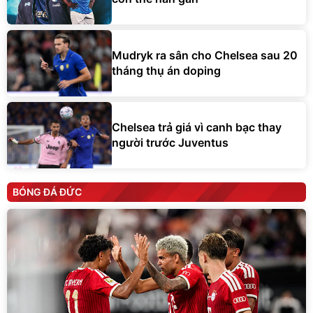
Mudryk ra sân cho Chelsea sau 20
tháng thụ án doping
Chelsea trả giá vì canh bạc thay
người trước Juventus
BÓNG ĐÁ ĐỨC