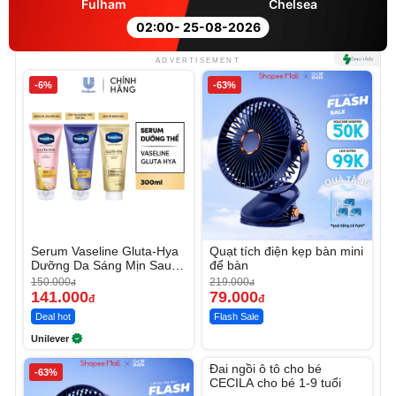
Fulham
Chelsea
02:00
- 25-08-2026
ADVERTISEMENT
-6%
-63%
Serum Vaseline Gluta-Hya
Quạt tích điện kẹp bàn mini
Dưỡng Da Sáng Mịn Sau 7
để bàn
Ngày
150.000
219.000
đ
đ
141.000
79.000
đ
đ
Deal hot
Flash Sale
Unilever
Unmute
Đai ngồi ô tô cho bé
-63%
CECILA cho bé 1-9 tuổi