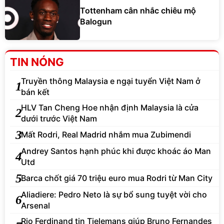
Tottenham cân nhắc chiêu mộ
Balogun
TIN NÓNG
Truyền thông Malaysia e ngại tuyển Việt Nam ở
1
bán kết
HLV Tan Cheng Hoe nhận định Malaysia là cửa
2
dưới trước Việt Nam
3
Mất Rodri, Real Madrid nhắm mua Zubimendi
Andrey Santos hạnh phúc khi được khoác áo Man
4
Utd
5
Barca chốt giá 70 triệu euro mua Rodri từ Man City
Aliadiere: Pedro Neto là sự bổ sung tuyệt vời cho
6
Arsenal
Rio Ferdinand tin Tielemans giúp Bruno Fernandes