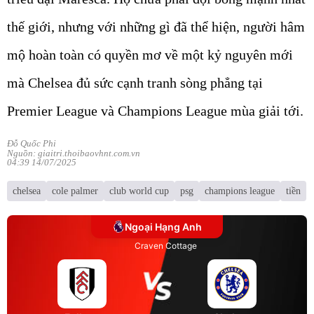
thế giới, nhưng với những gì đã thể hiện, người hâm
mộ hoàn toàn có quyền mơ về một kỷ nguyên mới
mà Chelsea đủ sức cạnh tranh sòng phẳng tại
Premier League và Champions League mùa giải tới.
Đỗ Quốc Phi
Nguồn: giaitri.thoibaovhnt.com.vn
04:39 14/07/2025
chelsea
cole palmer
club world cup
psg
champions league
tiền
Ngoại Hạng Anh
Craven Cottage