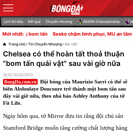
Lịch thi đấu
Kết quả
Chuyển nhượng
ASEAN Championship
N
Sesko chậm bình phục, MU an tâm nhờ tiền sử ít chấn th
Mới nhất:
Trang chủ
Tin Chuyển Nhượng
Bài viết
Chelsea có thể hoàn tất thoả thuận
"bom tấn quái vật" sau vài giờ nữa
20:02 01/02/2019
Đội bóng của Maurizio Sarri có thể sẽ
BongDa.com.vn
biến Abdoulaye Doucoure trở thành một bom tấn sau
đây vài giờ nữa, theo nhà báo Ashley Anthony của tờ
Fit Life.
Ngày hôm qua, tờ Mirror đưa tin rằng đội chủ sân
Stamford Bridge muốn tăng cường chất lượng hàng