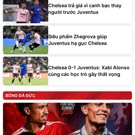
Chelsea trả giá vì canh bạc thay
người trước Juventus
Siêu phẩm Zhegrova giúp
Juventus hạ gục Chelsea
Chelsea 0-1 Juventus: Xabi Alonso
cùng các học trò gây thất vọng
BÓNG ĐÁ ĐỨC