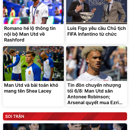
Romano hé lộ thông tin
Luis Figo yêu cầu Chủ tịch
nội bộ Man Utd về
FIFA Infantino từ chức
Rashford
Man Utd và bài toán khó
Tin đồn chuyển nhượng
mang tên Shea Lacey
tối 6/8: Man Utd săn
Antonee Robinson;
Arsenal quyết mua Ezri
Konsa
SOI TRẬN