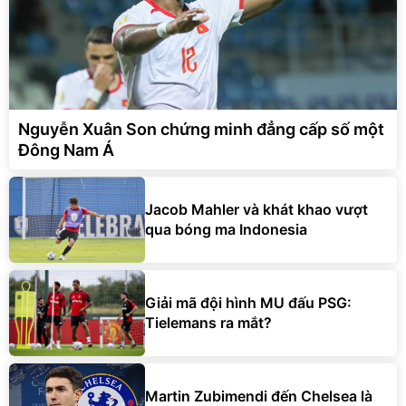
Nguyễn Xuân Son chứng minh đẳng cấp số một
Đông Nam Á
Jacob Mahler và khát khao vượt
qua bóng ma Indonesia
Giải mã đội hình MU đấu PSG:
Tielemans ra mắt?
Martin Zubimendi đến Chelsea là