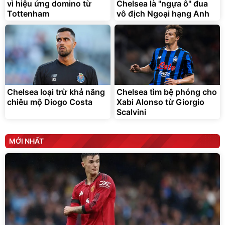
vì hiệu ứng domino từ
Chelsea là "ngựa ô" đua
Deal hot
Tottenham
vô địch Ngoại hạng Anh
Unilever
Chelsea loại trừ khả năng
Chelsea tìm bệ phóng cho
chiêu mộ Diogo Costa
Xabi Alonso từ Giorgio
Scalvini
MỚI NHẤT