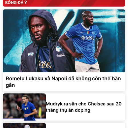
BÓNG ĐÁ Ý
Romelu Lukaku và Napoli đã không còn thể hàn
gắn
Mudryk ra sân cho Chelsea sau 20
tháng thụ án doping