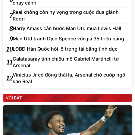
chạy cánh
Real không còn hy vọng trong cuộc đua giành
7
Rodri
8
Harry Amass cản bước Man Utd mua Lewis Hall
9
Man Utd tranh Djed Spence với giá 35 triệu bảng
10
LĐBĐ Hàn Quốc hối lộ trọng tài bằng tình dục
Galatasaray tính chiêu mộ Gabriel Martinelli từ
11
Arsenal
Vinicius Jr có động thái lạ, Arsenal chờ cướp ngôi
12
sao Real
NỔI BẬT