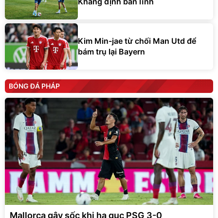
Khẳng định bản lĩnh
Kim Min-jae từ chối Man Utd để
bám trụ lại Bayern
BÓNG ĐÁ PHÁP
Mallorca gây sốc khi hạ gục PSG 3-0