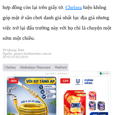
hợp đồng còn lại trên giấy tờ.
Chelsea
hiện không
góp mặt ở sân chơi danh giá nhất lục địa già nhưng
việc trở lại đấu trường này với họ chỉ là chuyện một
sớm một chiều.
Vũ Quang Toản
Nguồn: giaitri.thoibaovhnt.com.vn
20:02 01/02/2019
Chelsea
Abdoulaye Doucoure
Watford
ADVERTISEMENT
-56%
-12%