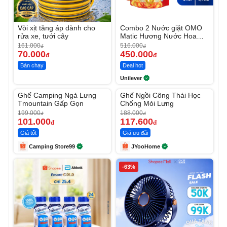
Vòi xịt tăng áp dành cho
Combo 2 Nước giặt OMO
rửa xe, tưới cây
Matic Hương Nước Hoa
Comfort 4.1KG
161.000
516.000
đ
đ
70.000
450.000
đ
đ
Bán chạy
Deal hot
Unilever
Unmute
Unmute
Ghế Camping Ngả Lưng
Ghế Ngồi Công Thái Học
-49%
-37%
Tmountain Gấp Gọn
Chống Mỏi Lưng
199.000
188.000
đ
đ
101.000
117.600
đ
đ
Giá tốt
Giá ưu đãi
Camping Store99
JYooHome
-63%