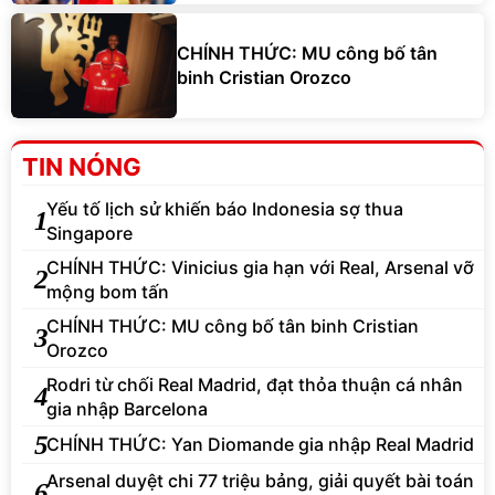
CHÍNH THỨC: MU công bố tân
binh Cristian Orozco
TIN NÓNG
Yếu tố lịch sử khiến báo Indonesia sợ thua
1
Singapore
CHÍNH THỨC: Vinicius gia hạn với Real, Arsenal vỡ
2
mộng bom tấn
CHÍNH THỨC: MU công bố tân binh Cristian
3
Orozco
Rodri từ chối Real Madrid, đạt thỏa thuận cá nhân
4
gia nhập Barcelona
5
CHÍNH THỨC: Yan Diomande gia nhập Real Madrid
Arsenal duyệt chi 77 triệu bảng, giải quyết bài toán
6