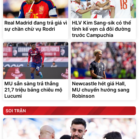
Real Madrid đang trả giá vì
HLV Kim Sang-sik có thể
sự chần chừ vụ Rodri
tính kế vẹn cả đôi đường
trước Campuchia
MU sẵn sàng trả thẳng
Newcastle hét giá Hall,
21,7 triệu bảng chiêu mộ
MU chuyển hướng sang
Lucumi
Robinson
SOI TRẬN