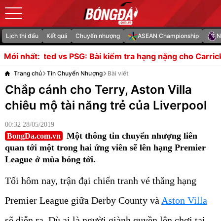
Lịch thi đấu
Kết quả
Chuyển nhượng
ASEAN Championship
N
PSG: Bài kiểm tra hạng nặng cho Carrick
Arsenal đối mặt
Mới nhất:
Trang chủ
Tin Chuyển Nhượng
Bài viết
Chắp cánh cho Terry, Aston Villa
chiêu mộ tài năng trẻ của Liverpool
00:32 28/05/2019
Một thông tin chuyển nhượng liên
BongDa.com.vn
quan tới một trong hai ứng viên sẽ lên hạng Premier
League ở mùa bóng tới.
Tối hôm nay, trận đại chiến tranh vé thăng hạng
Premier League giữa Derby County và
Aston Villa
sẽ diễn ra. Dù ai là người giành quyền lên chơi tại