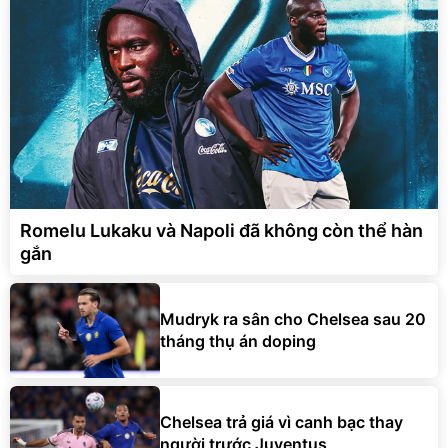
Romelu Lukaku và Napoli đã không còn thể hàn
gắn
Mudryk ra sân cho Chelsea sau 20
tháng thụ án doping
Chelsea trả giá vì canh bạc thay
người trước Juventus