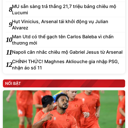
MU sẵn sàng trả thẳng 21,7 triệu bảng chiêu mộ
8
Lucumi
Hụt Vinicius, Arsenal tái khởi động vụ Julian
9
Alvarez
Man Utd có thể gạch tên Carlos Baleba vì chấn
10
thương mới
11
Napoli cân nhắc chiêu mộ Gabriel Jesus từ Arsenal
CHÍNH THỨC! Maghnes Akliouche gia nhập PSG,
12
nhận áo số 11
NỔI BẬT