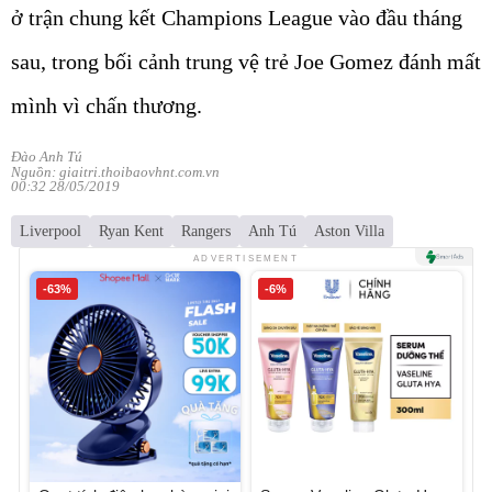
ở trận chung kết Champions League vào đầu tháng
sau, trong bối cảnh trung vệ trẻ Joe Gomez đánh mất
mình vì chấn thương.
Đào Anh Tú
Nguồn: giaitri.thoibaovhnt.com.vn
00:32 28/05/2019
Liverpool
Ryan Kent
Rangers
Anh Tú
Aston Villa
ADVERTISEMENT
-63%
-6%