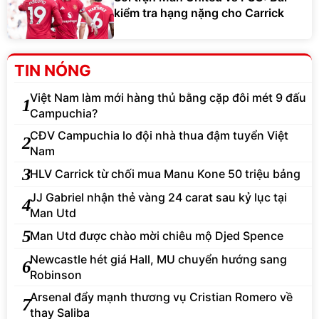
kiểm tra hạng nặng cho Carrick
TIN NÓNG
Việt Nam làm mới hàng thủ bằng cặp đôi mét 9 đấu
1
Campuchia?
CĐV Campuchia lo đội nhà thua đậm tuyển Việt
2
Nam
3
HLV Carrick từ chối mua Manu Kone 50 triệu bảng
JJ Gabriel nhận thẻ vàng 24 carat sau kỷ lục tại
4
Man Utd
5
Man Utd được chào mời chiêu mộ Djed Spence
Newcastle hét giá Hall, MU chuyển hướng sang
6
Robinson
Arsenal đẩy mạnh thương vụ Cristian Romero về
7
thay Saliba