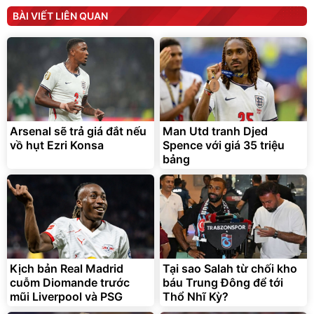
Máy ép chậm trái cây
Máy rửa xe cầm tay xịt rửa
BÀI VIẾT LIÊN QUAN
Elmich JEE 1855OL
cao áp có tạo bọt tuyết
3.000.000
đ
2.143.650
399.000
đ
đ
Flash Sale
Đã bán nhiều
Arsenal sẽ trả giá đắt nếu
Man Utd tranh Djed
vồ hụt Ezri Konsa
Spence với giá 35 triệu
bảng
Bạt phủ xe ô tô cao cấp,
Xe đạp điện trợ lực G-
tráng nhôm 03 lớp
Force C14 gấp gọn bỏ cốp
tiện lợi
392.000
9.900.000
đ
đ
325.000
7.092.000
Kịch bản Real Madrid
đ
Tại sao Salah từ chối kho
đ
cuỗm Diomande trước
báu Trung Đông để tới
Đã bán nhiều
Đang xem nhiều
mũi Liverpool và PSG
Thổ Nhĩ Kỳ?
G-FORCE VIETNA