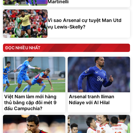
Martinelli
Vì sao Arsenal cự tuyệt Man Utd
vụ Lewis-Skelly?
ĐỌC NHIỀU NHẤT
Việt Nam làm mới hàng
Arsenal tranh Iliman
thủ bằng cặp đôi mét 9
Ndiaye với Al Hilal
đấu Campuchia?