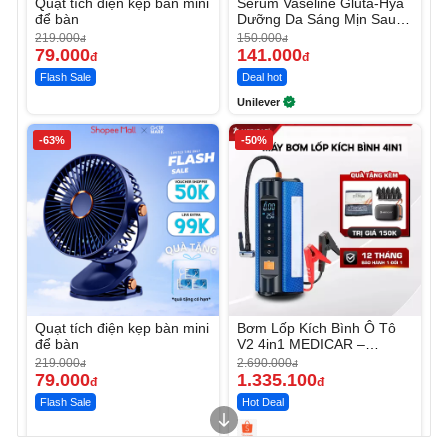
Quạt tích điện kẹp bàn mini
Serum Vaseline Gluta-Hya
để bàn
Dưỡng Da Sáng Mịn Sau 7
Ngày
219.000
150.000
đ
đ
79.000
141.000
đ
đ
Flash Sale
Deal hot
Unilever
-63%
-50%
Quạt tích điện kẹp bàn mini
Bơm Lốp Kích Bình Ô Tô
để bàn
V2 4in1 MEDICAR –
12.000mAh
219.000
2.690.000
đ
đ
79.000
1.335.100
đ
đ
Flash Sale
Hot Deal
Unmute
Unmute