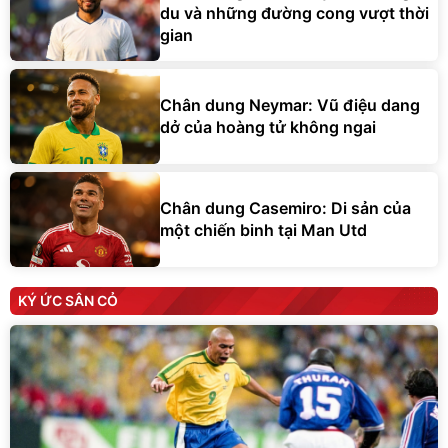
du và những đường cong vượt thời
gian
Chân dung Neymar: Vũ điệu dang
dở của hoàng tử không ngai
Chân dung Casemiro: Di sản của
một chiến binh tại Man Utd
KÝ ỨC SÂN CỎ