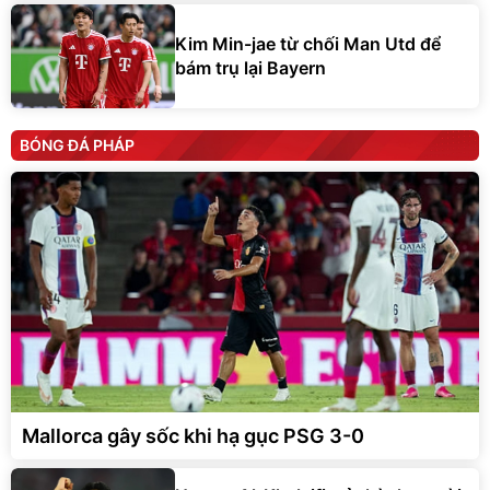
Kim Min-jae từ chối Man Utd để
bám trụ lại Bayern
BÓNG ĐÁ PHÁP
Mallorca gây sốc khi hạ gục PSG 3-0