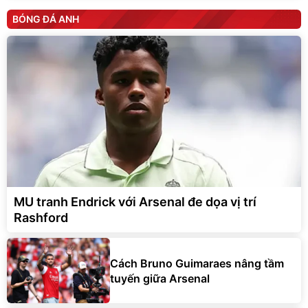
BÓNG ĐÁ ANH
MU tranh Endrick với Arsenal đe dọa vị trí
Rashford
Cách Bruno Guimaraes nâng tầm
tuyến giữa Arsenal