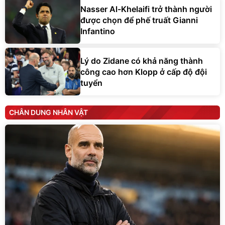
Nasser Al-Khelaifi trở thành người
được chọn để phế truất Gianni
Infantino
Lý do Zidane có khả năng thành
công cao hơn Klopp ở cấp độ đội
tuyển
CHÂN DUNG NHÂN VẬT