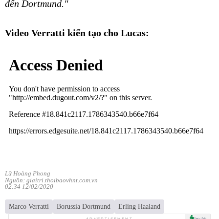
đến Dortmund."
Video Verratti kiến tạo cho Lucas:
Lữ Hoàng Phong
Nguồn: giaitri.thoibaovhnt.com.vn
02:34 12/02/2020
Marco Verratti
Borussia Dortmund
Erling Haaland