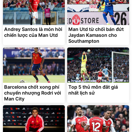
Andrey Santos là món hời
Man Utd từ chối bán đứt
chiến lược của Man Utd
Jaydan Kamason cho
Southampton
Barcelona chốt xong phí
Top 5 thủ môn đắt giá
chuyển nhượng Rodri với
nhất lịch sử
Man City