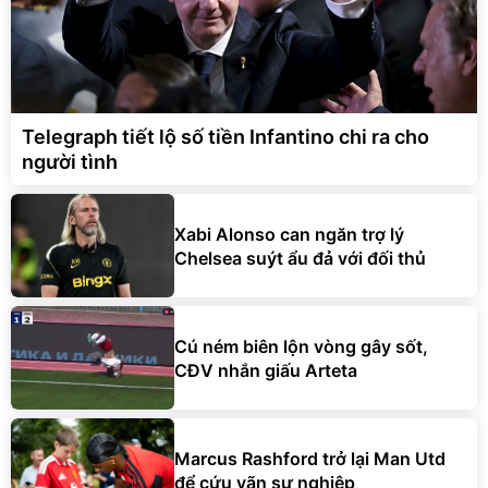
Telegraph tiết lộ số tiền Infantino chi ra cho
người tình
Xabi Alonso can ngăn trợ lý
Chelsea suýt ẩu đả với đối thủ
Cú ném biên lộn vòng gây sốt,
CĐV nhắn giấu Arteta
Marcus Rashford trở lại Man Utd
để cứu vãn sự nghiệp