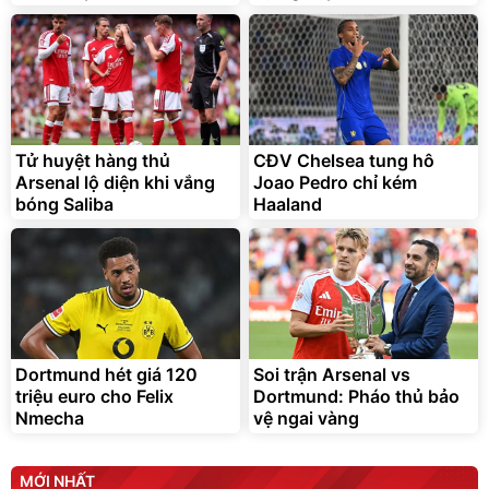
295.000
đ
Đã bán nhiều
Tử huyệt hàng thủ
CĐV Chelsea tung hô
Arsenal lộ diện khi vắng
Joao Pedro chỉ kém
bóng Saliba
Haaland
Vòi xịt tăng áp dành cho
Sữa nước Ensure Abbott,
rửa xe, tưới cây
thùng 24 chai
161.000
đ
70.000
1.250.000
đ
đ
Bán chạy
Hàng chính hãng
Dortmund hét giá 120
Soi trận Arsenal vs
triệu euro cho Felix
Dortmund: Pháo thủ bảo
Ensure
Nmecha
vệ ngai vàng
MỚI NHẤT