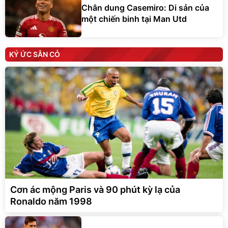
Chân dung Casemiro: Di sản của
một chiến binh tại Man Utd
KÝ ỨC SÂN CỎ
Cơn ác mộng Paris và 90 phút kỳ lạ của
Ronaldo năm 1998