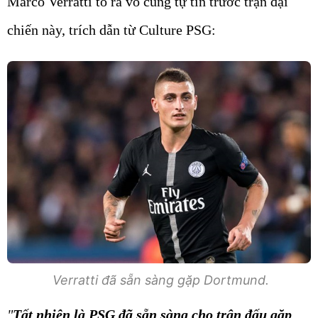
Marco Verratti tỏ ra vô cùng tự tin trước trận đại
chiến này, trích dẫn từ Culture PSG:
Verratti đã sẵn sàng gặp Dortmund.
"
Tất nhiên là PSG đã sẵn sàng cho trận đấu gặp