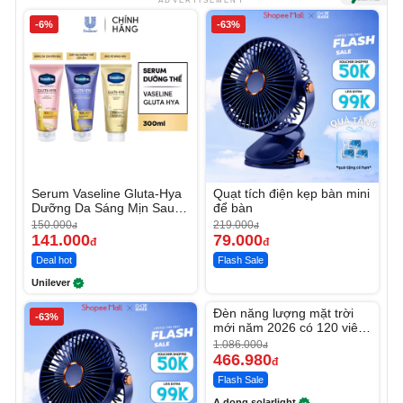
ADVERTISEMENT
-6%
-63%
Serum Vaseline Gluta-Hya
Quạt tích điện kẹp bàn mini
Dưỡng Da Sáng Mịn Sau 7
để bàn
Ngày
150.000
219.000
đ
đ
141.000
79.000
đ
đ
Deal hot
Flash Sale
Unilever
Unmute
Đèn năng lượng mặt trời
-63%
-56%
mới năm 2026 có 120 viên
LED lớn
1.086.000
đ
466.980
đ
Flash Sale
A dong solarlight