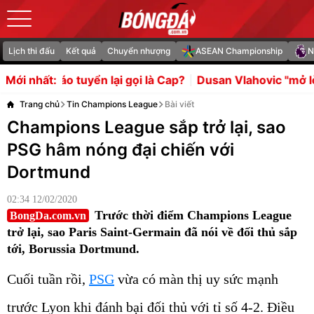
Lịch thi đấu
Kết quả
Chuyển nhượng
ASEAN Championship
N
ển lại gọi là Cap?
Dusan Vlahovic "mở lòng" trước lời đề
Mới nhất:
Trang chủ
Tin Champions League
Bài viết
Champions League sắp trở lại, sao
PSG hâm nóng đại chiến với
Dortmund
02:34 12/02/2020
Trước thời điểm Champions League
BongDa.com.vn
trở lại, sao Paris Saint-Germain đã nói về đối thủ sắp
tới, Borussia Dortmund.
Cuối tuần rồi,
PSG
vừa có màn thị uy sức mạnh
trước Lyon khi đánh bại đối thủ với tỉ số 4-2. Điều