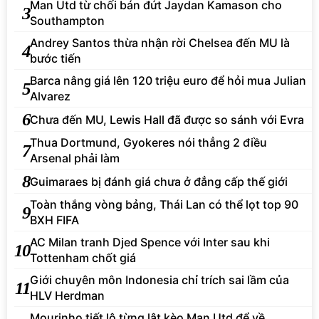
Man Utd từ chối bán đứt Jaydan Kamason cho
3
Southampton
Andrey Santos thừa nhận rời Chelsea đến MU là
4
bước tiến
Barca nâng giá lên 120 triệu euro để hỏi mua Julian
5
Alvarez
6
Chưa đến MU, Lewis Hall đã được so sánh với Evra
Thua Dortmund, Gyokeres nói thẳng 2 điều
7
Arsenal phải làm
8
Guimaraes bị đánh giá chưa ở đẳng cấp thế giới
Toàn thắng vòng bảng, Thái Lan có thể lọt top 90
9
BXH FIFA
AC Milan tranh Djed Spence với Inter sau khi
10
Tottenham chốt giá
Giới chuyên môn Indonesia chỉ trích sai lầm của
11
HLV Herdman
Mourinho tiết lộ từng lật kèo Man Utd để về