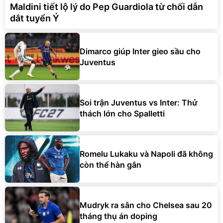
Maldini tiết lộ lý do Pep Guardiola từ chối dẫn
dắt tuyển Ý
Dimarco giúp Inter gieo sầu cho
Juventus
Soi trận Juventus vs Inter: Thử
thách lớn cho Spalletti
Romelu Lukaku và Napoli đã không
còn thể hàn gắn
Mudryk ra sân cho Chelsea sau 20
tháng thụ án doping