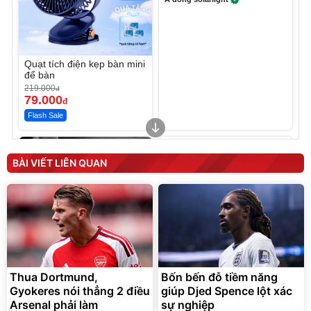
Quạt tích điện kẹp bàn mini
để bàn
219.000
đ
79.000
đ
Flash Sale
Unmute
Sữa Tắm Lifebuoy sạch
sâu khỏi bụi mịn
BÀI VIẾT LIÊN QUAN
198.000
đ
Bán chạy
Thua Dortmund,
Bốn bến đỗ tiềm năng
Lót ghế ôtô, nâng lưng
Gyokeres nói thẳng 2 điều
chống nóng giúp thoải mái
giúp Djed Spence lột xác
trong di chuyển
Arsenal phải làm
sự nghiệp