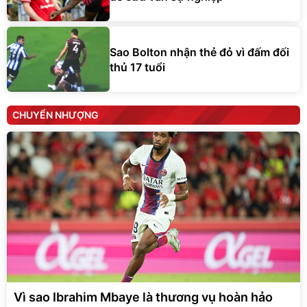
Sao Bolton nhận thẻ đỏ vì đấm đối
thủ 17 tuổi
CHUYỂN NHƯỢNG
Vì sao Ibrahim Mbaye là thương vụ hoàn hảo