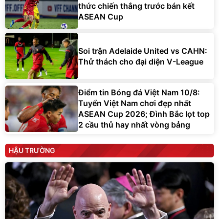
thức chiến thắng trước bán kết
ASEAN Cup
Soi trận Adelaide United vs CAHN:
Thử thách cho đại diện V-League
Điểm tin Bóng đá Việt Nam 10/8:
Tuyển Việt Nam chơi đẹp nhất
ASEAN Cup 2026; Đình Bắc lọt top
2 cầu thủ hay nhất vòng bảng
HẬU TRƯỜNG