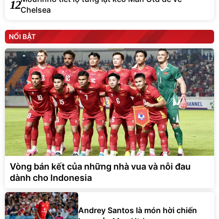
12
Chelsea
NỔI BẬT
Vòng bán kết của những nhà vua và nỗi đau
dành cho Indonesia
Andrey Santos là món hời chiến