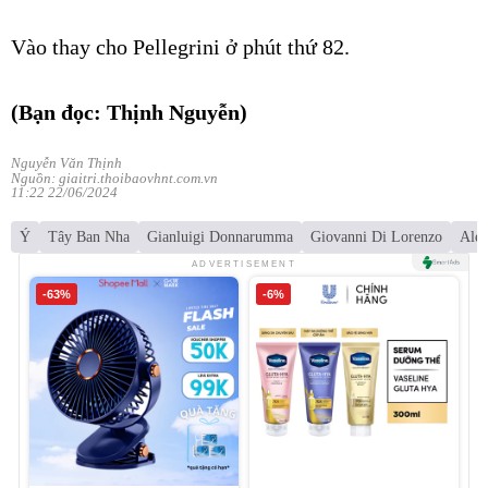
Vào thay cho Pellegrini ở phút thứ 82.
(Bạn đọc: Thịnh Nguyễn)
Nguyễn Văn Thịnh
Nguồn: giaitri.thoibaovhnt.com.vn
11:22 22/06/2024
Ý
Tây Ban Nha
Gianluigi Donnarumma
Giovanni Di Lorenzo
Ales
ADVERTISEMENT
-63%
-6%