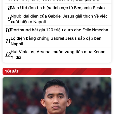
8
Man Utd đón tín hiệu tích cực từ Benjamin Sesko
Người đại diện của Gabriel Jesus giải thích về việc
9
xuất hiện ở Napoli
10
Dortmund hét giá 120 triệu euro cho Felix Nmecha
Lộ diện bằng chứng Gabriel Jesus sắp cập bến
11
Napoli
Hụt Vinicius, Arsenal muốn vung tiền mua Kenan
12
Yildiz
NỔI BẬT