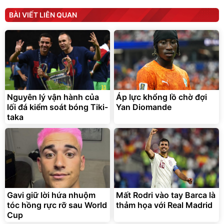
Unmute
Unmute
Máy ép chậm trái cây
Máy rửa xe cầm tay xịt rửa
BÀI VIẾT LIÊN QUAN
Elmich JEE 1855OL
cao áp có tạo bọt tuyết
3.000.000
đ
2.143.650
399.000
đ
đ
Flash Sale
Đã bán nhiều
Nguyên lý vận hành của
Áp lực khổng lồ chờ đợi
lối đá kiểm soát bóng Tiki-
Yan Diomande
taka
Bạt phủ xe ô tô cao cấp,
Xe đạp điện trợ lực G-
tráng nhôm 03 lớp
Force C14 gấp gọn bỏ cốp
tiện lợi
392.000
9.900.000
đ
đ
325.000
7.092.000
Gavi giữ lời hứa nhuộm
đ
Mất Rodri vào tay Barca là
đ
tóc hồng rực rỡ sau World
thảm họa với Real Madrid
Đã bán nhiều
Đang xem nhiều
Cup
G-FORCE VIETNA