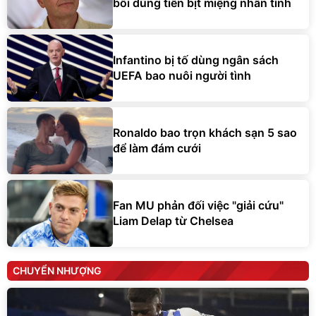
bối dùng tiền bịt miệng nhân tình
Infantino bị tố dùng ngân sách
UEFA bao nuôi người tình
Ronaldo bao trọn khách sạn 5 sao
để làm đám cưới
Fan MU phản đối việc "giải cứu"
Liam Delap từ Chelsea
CHUYỂN NHƯỢNG