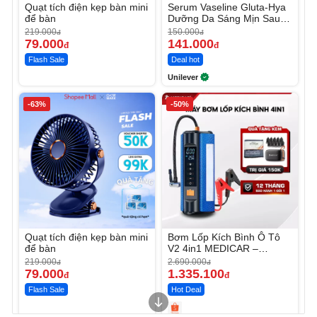
Quạt tích điện kẹp bàn mini
Serum Vaseline Gluta-Hya
để bàn
Dưỡng Da Sáng Mịn Sau 7
Ngày
219.000
150.000
đ
đ
79.000
141.000
đ
đ
Flash Sale
Deal hot
Unilever
-63%
-50%
Quạt tích điện kẹp bàn mini
Bơm Lốp Kích Bình Ô Tô
để bàn
V2 4in1 MEDICAR –
12.000mAh
219.000
2.690.000
đ
đ
79.000
1.335.100
đ
đ
Flash Sale
Hot Deal