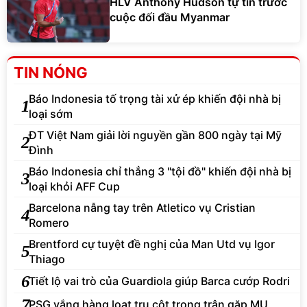
HLV Anthony Hudson tự tin trước
cuộc đối đầu Myanmar
TIN NÓNG
Báo Indonesia tố trọng tài xử ép khiến đội nhà bị
1
loại sớm
ĐT Việt Nam giải lời nguyền gần 800 ngày tại Mỹ
2
Đình
Báo Indonesia chỉ thẳng 3 "tội đồ" khiến đội nhà bị
3
loại khỏi AFF Cup
Barcelona nẫng tay trên Atletico vụ Cristian
4
Romero
Brentford cự tuyệt đề nghị của Man Utd vụ Igor
5
Thiago
6
Tiết lộ vai trò của Guardiola giúp Barca cướp Rodri
7
PSG vắng hàng loạt trụ cột trong trận gặp MU