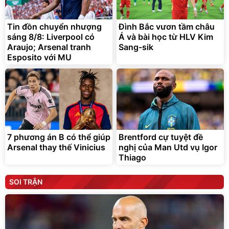
Tin đồn chuyển nhượng
Đình Bắc vươn tầm châu
sáng 8/8: Liverpool có
Á và bài học từ HLV Kim
Araujo; Arsenal tranh
Sang-sik
Esposito với MU
7 phương án B có thể giúp
Brentford cự tuyệt đề
Arsenal thay thế Vinicius
nghị của Man Utd vụ Igor
Thiago
SOI TRẬN