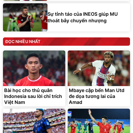
Sự tỉnh táo của INEOS giúp MU
thoát bẫy chuyển nhượng
ĐỌC NHIỀU NHẤT
Bài học cho thủ quân
Mbaye cập bến Man Utd
Indonesia sau lời chỉ trích
đe dọa tương lai của
Việt Nam
Amad