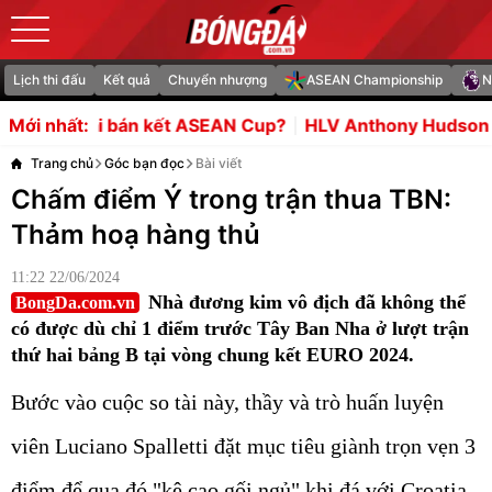
Lịch thi đấu
Kết quả
Chuyển nhượng
ASEAN Championship
N
kết ASEAN Cup?
HLV Anthony Hudson tự tin trước cuộc 
Mới nhất:
Trang chủ
Góc bạn đọc
Bài viết
Chấm điểm Ý trong trận thua TBN:
Thảm hoạ hàng thủ
11:22 22/06/2024
Nhà đương kim vô địch đã không thể
BongDa.com.vn
có được dù chỉ 1 điểm trước Tây Ban Nha ở lượt trận
thứ hai bảng B tại vòng chung kết EURO 2024.
Bước vào cuộc so tài này, thầy và trò huấn luyện
viên Luciano Spalletti đặt mục tiêu giành trọn vẹn 3
điểm để qua đó "kê cao gối ngủ" khi đá với Croatia