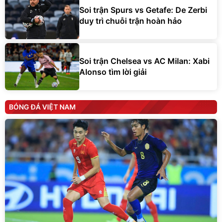
Soi trận Spurs vs Getafe: De Zerbi
duy trì chuỗi trận hoàn hảo
Soi trận Chelsea vs AC Milan: Xabi
Alonso tìm lời giải
BÓNG ĐÁ VIỆT NAM