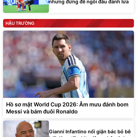
nhưng đừng để ngôi đầu đánh lừa
HẬU TRƯỜNG
Hồ sơ mật World Cup 2026: Âm mưu đánh bom
Messi và bám đuôi Ronaldo
Gianni Infantino nổi giận bác bỏ bê