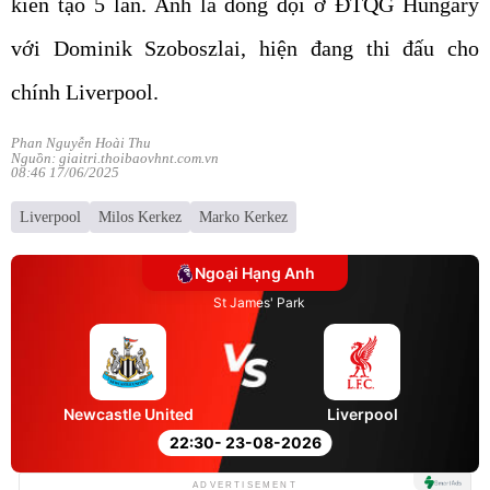
kiến tạo 5 lần. Anh là đồng đội ở ĐTQG Hungary
với Dominik Szoboszlai, hiện đang thi đấu cho
chính Liverpool.
Phan Nguyễn Hoài Thu
Nguồn: giaitri.thoibaovhnt.com.vn
08:46 17/06/2025
Liverpool
Milos Kerkez
Marko Kerkez
Ngoại Hạng Anh
St James' Park
Newcastle United
Liverpool
22:30
- 23-08-2026
ADVERTISEMENT