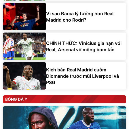
Vì sao Barca lý tưởng hơn Real
Madrid cho Rodri?
CHÍNH THỨC: Vinicius gia hạn với
Real, Arsenal vỡ mộng bom tấn
Kịch bản Real Madrid cuỗm
Diomande trước mũi Liverpool và
PSG
BÓNG ĐÁ Ý