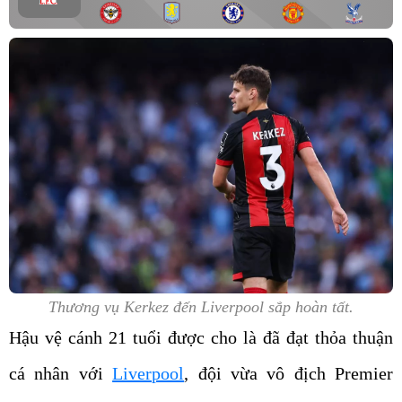
Thương vụ Kerkez đến Liverpool sắp hoàn tất.
Hậu vệ cánh 21 tuổi được cho là đã đạt thỏa thuận
cá nhân với
Liverpool
, đội vừa vô địch Premier