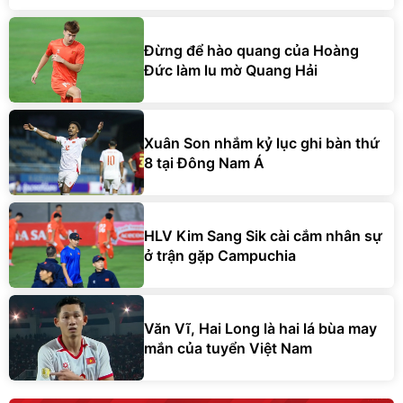
Đừng để hào quang của Hoàng
Đức làm lu mờ Quang Hải
Xuân Son nhắm kỷ lục ghi bàn thứ
8 tại Đông Nam Á
HLV Kim Sang Sik cài cắm nhân sự
ở trận gặp Campuchia
Văn Vĩ, Hai Long là hai lá bùa may
mắn của tuyển Việt Nam