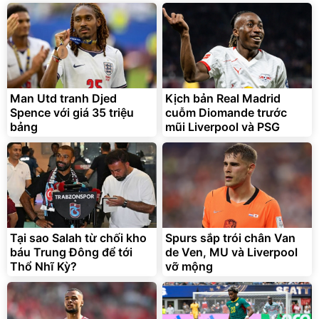
Lót ghế ôtô, nâng lưng
chống nóng giúp thoải mái
trong di chuyển
295.000
Man Utd tranh Djed
Kịch bản Real Madrid
đ
Spence với giá 35 triệu
cuỗm Diomande trước
Đã bán nhiều
bảng
mũi Liverpool và PSG
Tại sao Salah từ chối kho
Spurs sắp trói chân Van
báu Trung Đông để tới
de Ven, MU và Liverpool
Thổ Nhĩ Kỳ?
vỡ mộng