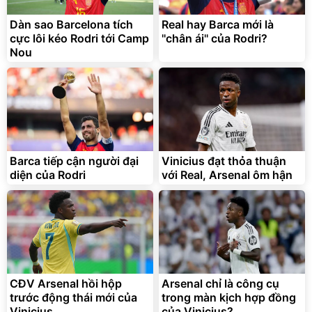
Dàn sao Barcelona tích
Real hay Barca mới là
cực lôi kéo Rodri tới Camp
''chân ái'' của Rodri?
Nou
Bạt phủ xe ô tô cao cấp,
Xe đạp điện trợ lực G-
tráng nhôm 03 lớp
Force C14 gấp gọn bỏ cốp
tiện lợi
392.000
9.900.000
đ
đ
325.000
7.092.000
Barca tiếp cận người đại
đ
Vinicius đạt thỏa thuận
đ
diện của Rodri
với Real, Arsenal ôm hận
Đã bán nhiều
Đang xem nhiều
G-FORCE VIETNA
CĐV Arsenal hồi hộp
Arsenal chỉ là công cụ
trước động thái mới của
trong màn kịch hợp đồng
Vinicius
của Vinicius?