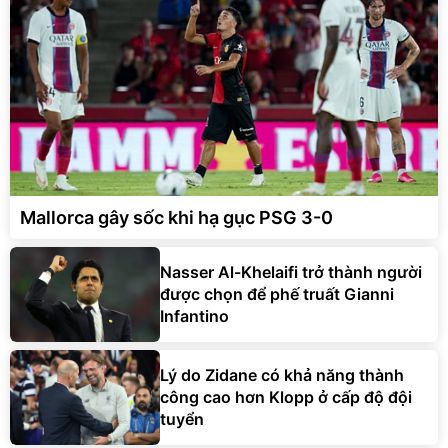
Mallorca gây sốc khi hạ gục PSG 3-0
Nasser Al-Khelaifi trở thành người
được chọn để phế truất Gianni
Infantino
Lý do Zidane có khả năng thành
công cao hơn Klopp ở cấp độ đội
tuyển