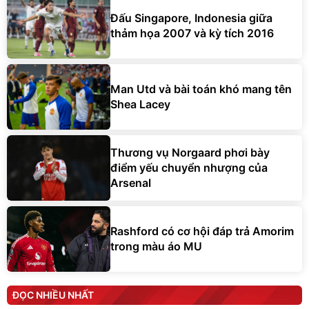
Đấu Singapore, Indonesia giữa
thảm họa 2007 và kỳ tích 2016
Man Utd và bài toán khó mang tên
Shea Lacey
Thương vụ Norgaard phơi bày
điểm yếu chuyển nhượng của
Arsenal
Rashford có cơ hội đáp trả Amorim
trong màu áo MU
ĐỌC NHIỀU NHẤT