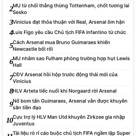
MU từ chối thẳng thừng Tottenham, chốt tương lai
2
Sesko
3
Vinicius đạt thỏa thuận với Real, Arsenal ôm hận
4
Luis Figo yêu cầu Chủ tịch FIFA Infantino từ chức
Cách Arsenal mua Bruno Guimaraes khiến
5
Newcastle bối rối
MU nhắm sao Fulham phòng trường hợp hụt Lewis
6
Hall
CĐV Arsenal hồi hộp trước động thái mới của
7
Vinicius
8
HLV Arteta tiếc nuối khi Norgaard rời Arsenal
Nổ bom tấn Guimaraes, Arsenal vẫn được khuyên
9
săn tiền đạo
Cựu trợ lý HLV Man Utd khuyên Zirkzee gia nhập
10
Juventus
Tài liệu rò rỉ cáo buộc chủ tịch FIFA ngầm lập Super