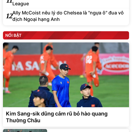
11
League
Ally McCoist nêu lý do Chelsea là "ngựa ô" đua vô
12
địch Ngoại hạng Anh
NỔI BẬT
Kim Sang-sik dũng cảm rũ bỏ hào quang
Thường Châu