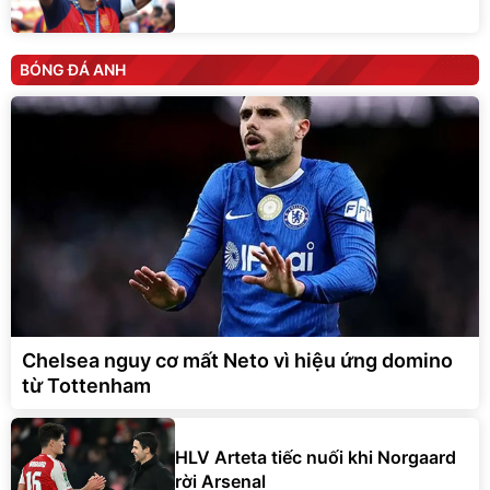
BÓNG ĐÁ ANH
Chelsea nguy cơ mất Neto vì hiệu ứng domino
từ Tottenham
HLV Arteta tiếc nuối khi Norgaard
rời Arsenal