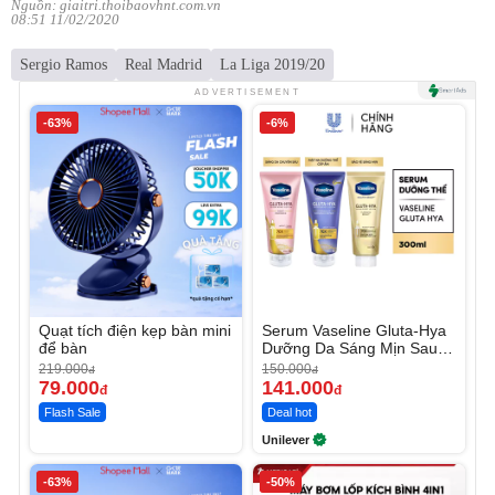
Nguồn: giaitri.thoibaovhnt.com.vn
08:51 11/02/2020
Sergio Ramos
Real Madrid
La Liga 2019/20
ADVERTISEMENT
-63%
-6%
Quạt tích điện kẹp bàn mini
Serum Vaseline Gluta-Hya
để bàn
Dưỡng Da Sáng Mịn Sau 7
Ngày
219.000
150.000
đ
đ
79.000
141.000
đ
đ
Flash Sale
Deal hot
Unilever
-63%
-50%