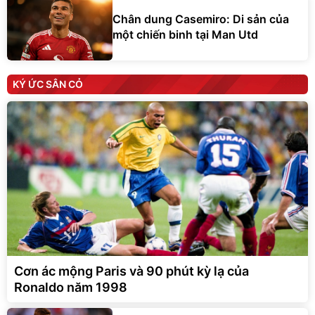
Chân dung Casemiro: Di sản của
một chiến binh tại Man Utd
KÝ ỨC SÂN CỎ
Cơn ác mộng Paris và 90 phút kỳ lạ của
Ronaldo năm 1998