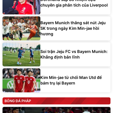
chuyên gia phân tích của Liverpool
Bayern Munich thắng sát nút Jeju
SK trong ngày Kim Min-jae hồi
hương
Soi trận Jeju FC vs Bayern Munich:
Khẳng định bản lĩnh
Kim Min-jae từ chối Man Utd để
bám trụ lại Bayern
BÓNG ĐÁ PHÁP