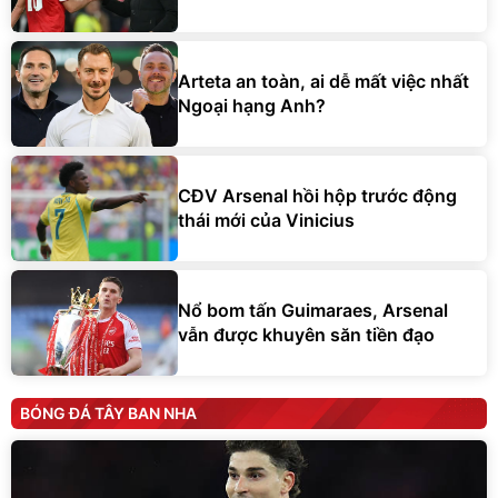
Arteta an toàn, ai dễ mất việc nhất
Ngoại hạng Anh?
CĐV Arsenal hồi hộp trước động
thái mới của Vinicius
Nổ bom tấn Guimaraes, Arsenal
vẫn được khuyên săn tiền đạo
BÓNG ĐÁ TÂY BAN NHA