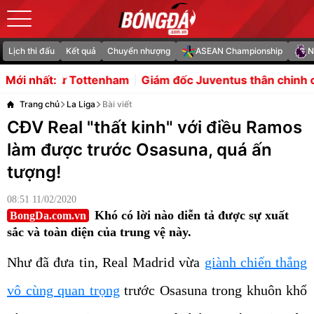
Lịch thi đấu
Kết quả
Chuyển nhượng
ASEAN Championship
N
enham
Giám đốc Juventus thân chinh chốt hạ vụ mượn Z
Mới nhất:
Trang chủ
La Liga
Bài viết
CĐV Real "thất kinh" với điều Ramos
làm được trước Osasuna, quá ấn
tượng!
08:51 11/02/2020
Khó có lời nào diễn tả được sự xuất
BongDa.com.vn
sắc và toàn diện của trung vệ này.
Như đã đưa tin, Real Madrid vừa
giành chiến thắng
vô cùng quan trọng
trước Osasuna trong khuôn khổ