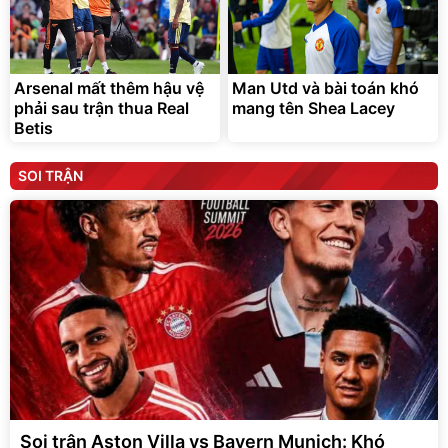
Arsenal mất thêm hậu vệ
Man Utd và bài toán khó
phải sau trận thua Real
mang tên Shea Lacey
Betis
SOI TRẬN
Soi trận Aston Villa vs Bayern Munich: Khó