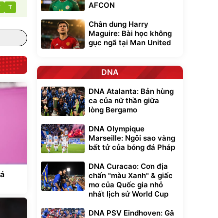
AFCON
T
T
Chân dung Harry
Maguire: Bài học không
gục ngã tại Man United
DNA
DNA Atalanta: Bản hùng
ca của nữ thần giữa
lòng Bergamo
DNA Olympique
Marseille: Ngôi sao vàng
bất tử của bóng đá Pháp
DNA Curacao: Cơn địa
cá
chấn "màu Xanh" & giấc
mơ của Quốc gia nhỏ
nhất lịch sử World Cup
DNA PSV Eindhoven: Gã