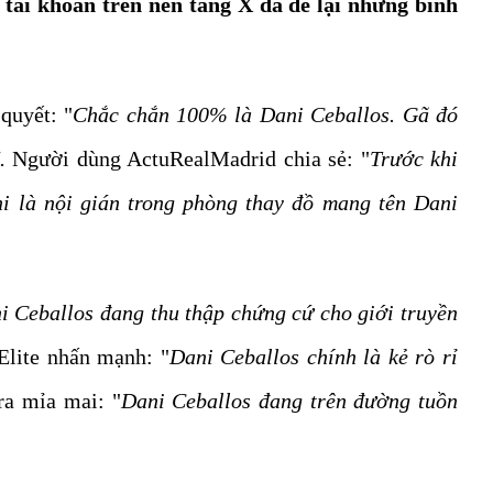
 tài khoản trên nền tảng X đã để lại những bình
quyết: "
Chắc chắn 100% là Dani Ceballos. Gã đó
.
Người dùng ActuRealMadrid chia sẻ: "
Trước khi
ghi là nội gián trong phòng thay đồ mang tên Dani
i Ceballos đang thu thập chứng cứ cho giới truyền
Elite nhấn mạnh: "
Dani Ceballos chính là kẻ rò rỉ
ra mỉa mai: "
Dani Ceballos đang trên đường tuồn