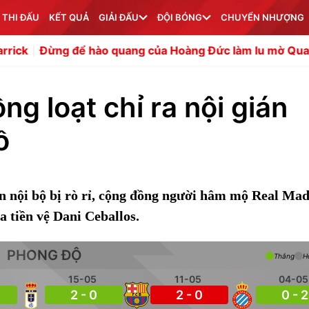
 THI ĐẤU
KẾT QUẢ
GIẢI ĐẤU
ĐỘI BÓNG
CHUYỂN NHƯỢNG
để hào quang của Hoàng Đức làm lu mờ Quang Hải
Chuyê
g loạt chỉ ra nội gián
ồ
in nội bộ bị rò rỉ, cộng đồng người hâm mộ Real Ma
a tiền vệ Dani Ceballos.
PHONG ĐỘ
Thắng
H
15-05
11-05
04-05
2 - 0
2 - 0
0 - 2