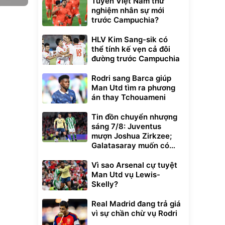
Tuyển Việt Nam thử
nghiệm nhân sự mới
trước Campuchia?
HLV Kim Sang-sik có
thể tính kế vẹn cả đôi
đường trước Campuchia
Rodri sang Barca giúp
Man Utd tìm ra phương
án thay Tchouameni
Tin đồn chuyển nhượng
sáng 7/8: Juventus
mượn Joshua Zirkzee;
Galatasaray muốn có
Gabriel Martinelli
Vì sao Arsenal cự tuyệt
Man Utd vụ Lewis-
Skelly?
Real Madrid đang trả giá
vì sự chần chừ vụ Rodri