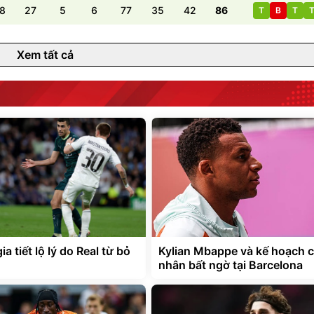
8
27
5
6
77
35
42
86
T
B
T
Xem tất cả
a tiết lộ lý do Real từ bỏ
Kylian Mbappe và kế hoạch 
nhân bất ngờ tại Barcelona