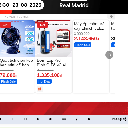
2:30
- 23-08-2026
Real Madrid
Unmute
Unmute
ADVERTISEMENT
Máy ép chậm trái
Máy rửa 
-63%
-50%
-28%
cây Elmich JEE
tay xịt r
1855OL
có tạo bọ
3.000.000
đ
2.143.650
399.00
đ
Flash Sale
Đã bán nhi
Quạt tích điện kẹp
Bơm Lốp Kích
bàn mini để bàn
Bình Ô Tô V2 4in1
MEDICAR –
219.000
2.690.000
đ
đ
12.000mAh
79.000
1.335.100
đ
đ
Flash Sale
Hot Deal
r
T
H
B
BT
BB
+/-
Đ
Phong độ