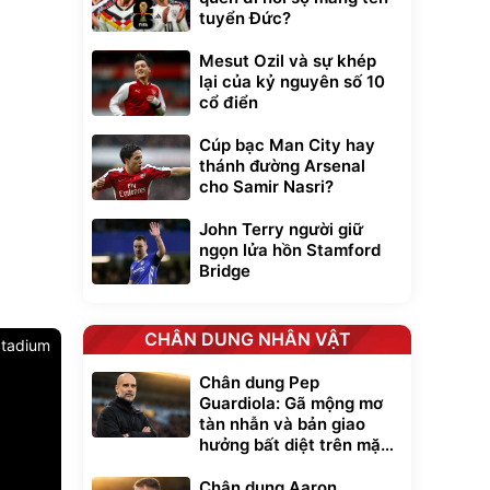
tuyển Đức?
Mesut Ozil và sự khép
lại của kỷ nguyên số 10
cổ điển
Cúp bạc Man City hay
thánh đường Arsenal
cho Samir Nasri?
John Terry người giữ
ngọn lửa hồn Stamford
Bridge
CHÂN DUNG NHÂN VẬT
tadium
Chân dung Pep
Guardiola: Gã mộng mơ
tàn nhẫn và bản giao
hưởng bất diệt trên mặt
cỏ xanh
Chân dung Aaron