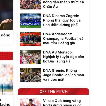
nông dân thách thức cả
Châu Âu
DNA Dinamo Zagreb:
Phong thái quý tộc và
tinh thần đường phố
DNA Anderlecht:
i động
Champagne Football và
màu tím Hoàng gia
DNA AS Monaco:
Nghịch lý tuyệt đẹp bên
bờ Địa Trung Hải
DNA Gremio: Không
Joga Bonito, chỉ có máu
và nước mắt
OFF THE PITCH
ụ
Vì sao Quả bóng vàng
Madrid
Rodri đứng ngoài cuộc