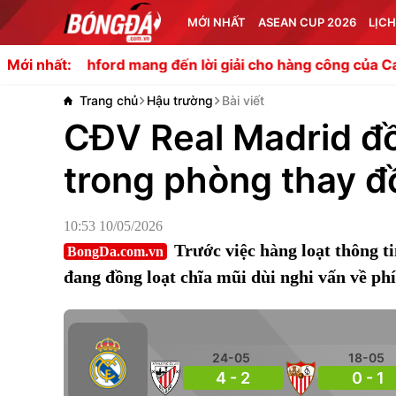
MỚI NHẤT
ASEAN CUP 2026
LỊCH
ford mang đến lời giải cho hàng công của Carrick
Đừng 
Mới nhất:
Trang chủ
Hậu trường
Bài viết
CĐV Real Madrid đồn
trong phòng thay đ
10:53 10/05/2026
Trước việc hàng loạt thông t
BongDa.com.vn
đang đồng loạt chĩa mũi dùi nghi vấn về phí
24-05
18-05
4 - 2
0 - 1