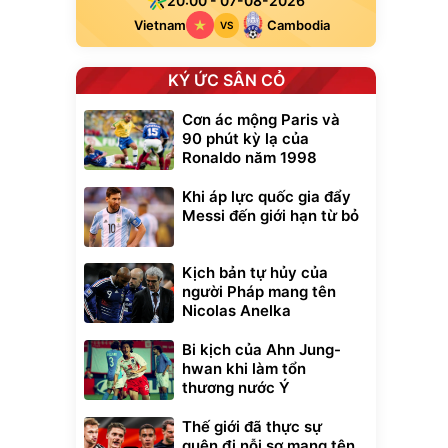
20:00 - 07-08-2026
Vietnam
Cambodia
VS
KÝ ỨC SÂN CỎ
Cơn ác mộng Paris và
90 phút kỳ lạ của
Ronaldo năm 1998
Khi áp lực quốc gia đẩy
Messi đến giới hạn từ bỏ
Kịch bản tự hủy của
người Pháp mang tên
Nicolas Anelka
Bi kịch của Ahn Jung-
hwan khi làm tổn
thương nước Ý
Thế giới đã thực sự
quên đi nỗi sợ mang tên