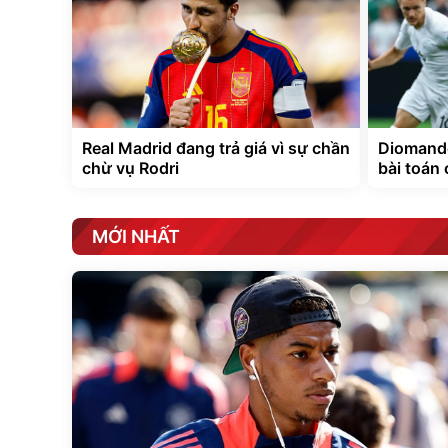
Real Madrid đang trả giá vì sự chần
Diomande
chừ vụ Rodri
bài toán 
MỚI NHẤT