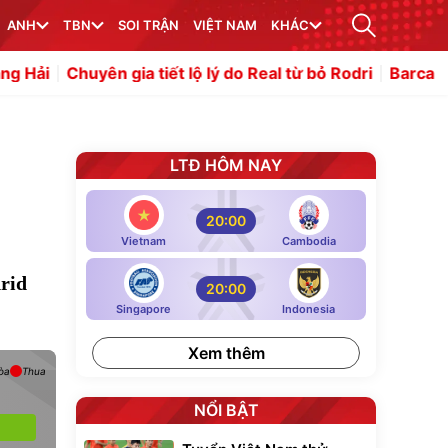
ANH
TBN
SOI TRẬN
VIỆT NAM
KHÁC
n gia tiết lộ lý do Real từ bỏ Rodri
Barca lập danh sách 
LTĐ HÔM NAY
20:00
Vietnam
Cambodia
drid
20:00
Singapore
Indonesia
Xem thêm
òa
Thua
NỔI BẬT