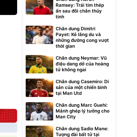
Ramsey: Trái tim thép
ẩn sau đôi chân thủy
tinh
xe cầm
Chân dung Dimitri
ửa cao áp
Payet: Kẻ lãng du và
t tuyết
những đường cong vượt
0
đ
thời gian
ều
Chân dung Neymar: Vũ
điệu dang dở của hoàng
Bạt phủ xe ô tô
Xe đạp điện trợ
tử không ngai
cao cấp, tráng
lực G-Force C14
nhôm 03 lớp
gấp gọn bỏ cốp
392.000
9.900.000
đ
đ
tiện lợi
325.000
7.092.000
Chân dung Casemiro: Di
đ
đ
sản của một chiến binh
Đã bán nhiều
Đang xem nhiều
tại Man Utd
G-FORCE VIETNA
Chân dung Marc Guehi:
Mảnh ghép lý tưởng cho
Man City
Chân dung Sadio Mane:
Tượng đài bất tử tại