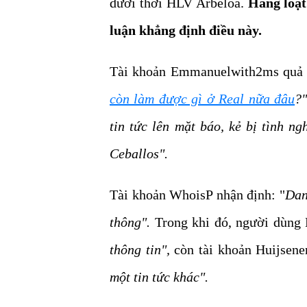
dưới thời HLV Arbeloa.
Hàng loạt
luận khẳng định điều này.
Tài khoản Emmanuelwith2ms quả 
còn làm được gì ở Real nữa đâu
?"
tin tức lên mặt báo, kẻ bị tình n
Ceballos".
Tài khoản WhoisP nhận định: "
Dan
thông".
Trong khi đó, người dùng 
thông tin",
còn tài khoản Huijsene
một tin tức khác".