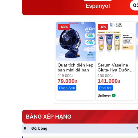
0
Espanyol
-63%
-6%
Quạt tích điện kẹp
Serum Vaseline
bàn mini để bàn
Gluta-Hya Dưỡng
Da Sáng Mịn Sau
219.000
150.000
đ
đ
7 Ngày
79.000
141.000
đ
đ
Flash Sale
Deal hot
Unilever
BẢNG XẾP HẠNG
#
Đội bóng
T