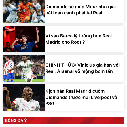
Diomande sẽ giúp Mourinho giải
bài toán cánh phải tại Real
Vì sao Barca lý tưởng hơn Real
Madrid cho Rodri?
CHÍNH THỨC: Vinicius gia hạn với
Real, Arsenal vỡ mộng bom tấn
Kịch bản Real Madrid cuỗm
Diomande trước mũi Liverpool và
PSG
BÓNG ĐÁ Ý