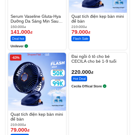
Serum Vaseline Gluta-Hya
Quạt tích điện kẹp bàn mini
Dưỡng Da Sáng Mịn Sau 7
để bàn
Ngày
150.000
219.000
đ
đ
141.000
79.000
đ
đ
Deal hot
Flash Sale
Unilever
Unmute
Đai ngồi ô tô cho bé
-63%
CECILA cho bé 1-9 tuổi
220.000
đ
Hot Deal
Cecila Offical Store
Quạt tích điện kẹp bàn mini
để bàn
219.000
đ
79.000
đ