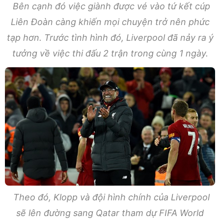
Bên cạnh đó việc giành được vé vào tứ kết cúp
Liên Đoàn càng khiến mọi chuyện trở nên phức
tạp hơn. Trước tình hình đó, Liverpool đã nảy ra ý
tưởng về việc thi đấu 2 trận trong cùng 1 ngày.
Theo đó, Klopp và đội hình chính của Liverpool
sẽ lên đường sang Qatar tham dự FIFA World