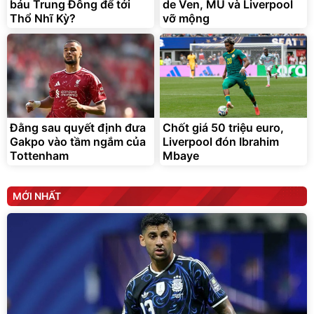
báu Trung Đông để tới
de Ven, MU và Liverpool
Đã bán nhiều
Thổ Nhĩ Kỳ?
vỡ mộng
Đằng sau quyết định đưa
Chốt giá 50 triệu euro,
Gakpo vào tầm ngắm của
Liverpool đón Ibrahim
Tottenham
Mbaye
MỚI NHẤT