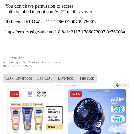
Vũ Xuân Anh
Nguồn: giaitri.thoibaovhnt.com.vn
00:09 02/11/2019
CĐV Liverpool
Các CĐV
Liverpool
The Kop
ADVERTISEMENT
-6%
-63%