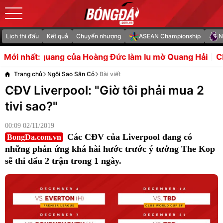
Lịch thi đấu
Kết quả
Chuyển nhượng
ASEAN Championship
N
ủa Hoàng Đức làm lu mờ Quang Hải
Chuyên gia tiết lộ lý
Mới nhất:
Trang chủ
Ngôi Sao Sân Cỏ
Bài viết
CĐV Liverpool: "Giờ tôi phải mua 2
tivi sao?"
00:09 02/11/2019
Các CĐV của Liverpool đang có
BongDa.com.vn
những phản ứng khá hài hước trước ý tưởng The Kop
sẽ thi đấu 2 trận trong 1 ngày.