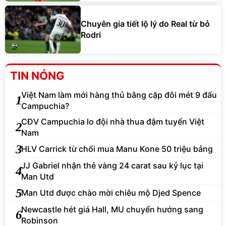
Chuyên gia tiết lộ lý do Real từ bỏ
Rodri
TIN NÓNG
Việt Nam làm mới hàng thủ bằng cặp đôi mét 9 đấu
1
Campuchia?
CĐV Campuchia lo đội nhà thua đậm tuyển Việt
2
Nam
3
HLV Carrick từ chối mua Manu Kone 50 triệu bảng
JJ Gabriel nhận thẻ vàng 24 carat sau kỷ lục tại
4
Man Utd
5
Man Utd được chào mời chiêu mộ Djed Spence
Newcastle hét giá Hall, MU chuyển hướng sang
6
Robinson