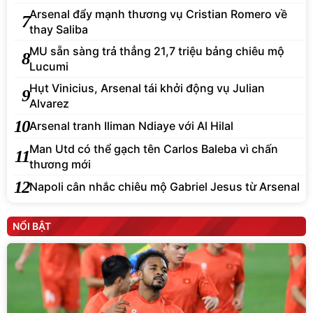
Arsenal đẩy mạnh thương vụ Cristian Romero về
7
thay Saliba
MU sẵn sàng trả thẳng 21,7 triệu bảng chiêu mộ
8
Lucumi
Hụt Vinicius, Arsenal tái khởi động vụ Julian
9
Alvarez
10
Arsenal tranh Iliman Ndiaye với Al Hilal
Man Utd có thể gạch tên Carlos Baleba vì chấn
11
thương mới
12
Napoli cân nhắc chiêu mộ Gabriel Jesus từ Arsenal
NỔI BẬT