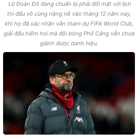
Lữ Đoàn Đỏ đang chuẩn bị phải đối mặt với lịch
thi đấu vô cùng nặng nề vào tháng 12 năm nay,
khi họ đã xác nhận vẫn tham dự FIFA World Club,
giải đấu hiếm hoi mà đội bóng Phố Cảng vẫn chưa
giành được danh hiệu.