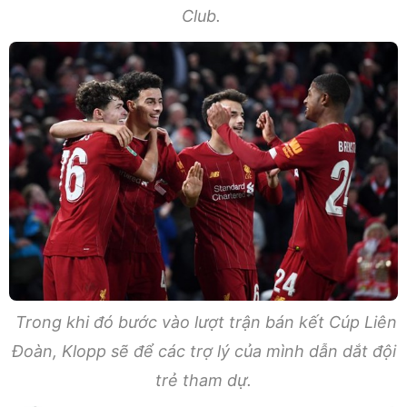
Club.
Trong khi đó bước vào lượt trận bán kết Cúp Liên
Đoàn, Klopp sẽ để các trợ lý của mình dẫn dắt đội
trẻ tham dự.