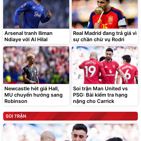
Arsenal tranh Iliman
Real Madrid đang trả giá vì
Ndiaye với Al Hilal
sự chần chừ vụ Rodri
Newcastle hét giá Hall,
Soi trận Man United vs
MU chuyển hướng sang
PSG: Bài kiểm tra hạng
Robinson
nặng cho Carrick
SOI TRẬN