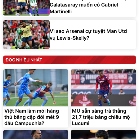
Galatasaray muốn có Gabriel
Martinelli
Vì sao Arsenal cự tuyệt Man Utd
vụ Lewis-Skelly?
ĐỌC NHIỀU NHẤT
Việt Nam làm mới hàng
MU sẵn sàng trả thẳng
thủ bằng cặp đôi mét 9
21,7 triệu bảng chiêu mộ
đấu Campuchia?
Lucumi