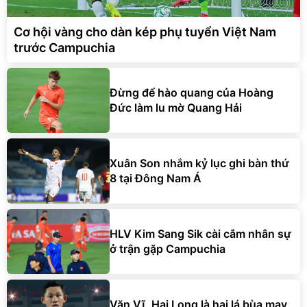
Cơ hội vàng cho dàn kép phụ tuyển Việt Nam
trước Campuchia
Đừng để hào quang của Hoàng
Đức làm lu mờ Quang Hải
Xuân Son nhắm kỷ lục ghi bàn thứ
8 tại Đông Nam Á
HLV Kim Sang Sik cài cắm nhân sự
ở trận gặp Campuchia
Văn Vĩ, Hai Long là hai lá bùa may