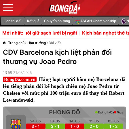
Lịch thi đấu
Kết quả
Chuyển nhượng
ASEAN Championship
N
h lưới bị ngắt
Kịch bản nghẹt thở tại bảng B ASEAN Cup
Mới nhất:
Trang chủ
Hậu trường
Bài viết
CĐV Barcelona kịch liệt phản đối
thương vụ Joao Pedro
13:59 21/05/2026
Hàng loạt người hâm mộ Barcelona đã
BongDa.com.vn
lên tiếng phản đối kế hoạch chiêu mộ Joao Pedro từ
Chelsea với mức phí 100 triệu euro để thay thế Robert
Lewandowski.
PHONG ĐỘ
Thắng
Hòa
Thua
24-05
18-05
14-05
11-05
03-05
3 - 1
3 - 1
1 - 0
2 - 0
1 - 2