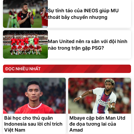
Sự tỉnh táo của INEOS giúp MU
thoát bẫy chuyển nhượng
Man United nên ra sân với đội hình
nào trong trận gặp PSG?
ĐỌC NHIỀU NHẤT
Bài học cho thủ quân
Mbaye cập bến Man Utd
Indonesia sau lời chỉ trích
đe dọa tương lai của
Việt Nam
Amad