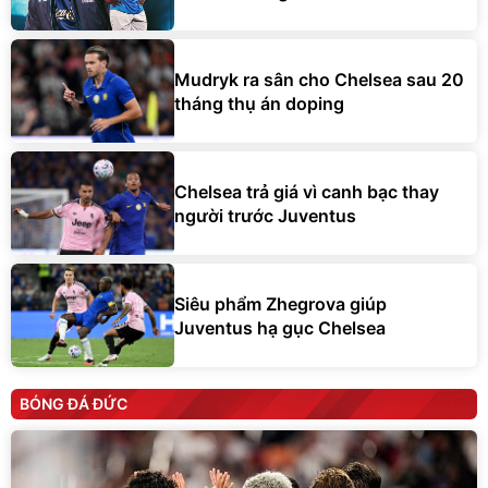
Mudryk ra sân cho Chelsea sau 20
tháng thụ án doping
Chelsea trả giá vì canh bạc thay
người trước Juventus
Siêu phẩm Zhegrova giúp
Juventus hạ gục Chelsea
BÓNG ĐÁ ĐỨC