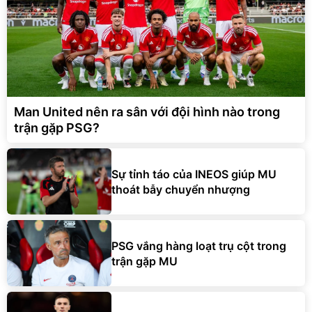
Man United nên ra sân với đội hình nào trong
trận gặp PSG?
Sự tỉnh táo của INEOS giúp MU
thoát bẫy chuyển nhượng
PSG vắng hàng loạt trụ cột trong
trận gặp MU