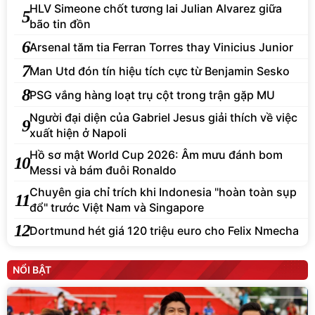
HLV Simeone chốt tương lai Julian Alvarez giữa
5
bão tin đồn
6
Arsenal tăm tia Ferran Torres thay Vinicius Junior
7
Man Utd đón tín hiệu tích cực từ Benjamin Sesko
8
PSG vắng hàng loạt trụ cột trong trận gặp MU
Người đại diện của Gabriel Jesus giải thích về việc
9
xuất hiện ở Napoli
Hồ sơ mật World Cup 2026: Âm mưu đánh bom
10
Messi và bám đuôi Ronaldo
Chuyên gia chỉ trích khi Indonesia "hoàn toàn sụp
11
đổ" trước Việt Nam và Singapore
12
Dortmund hét giá 120 triệu euro cho Felix Nmecha
NỔI BẬT