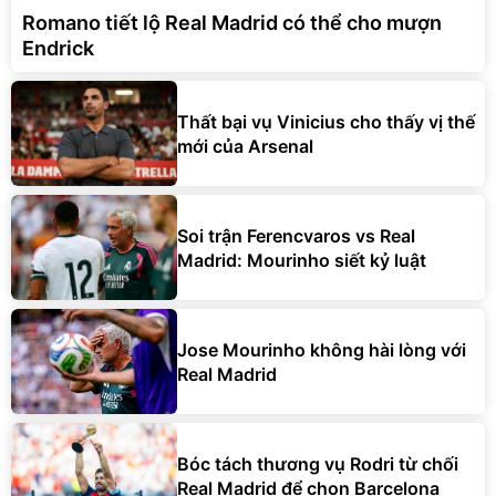
Romano tiết lộ Real Madrid có thể cho mượn
Endrick
Thất bại vụ Vinicius cho thấy vị thế
mới của Arsenal
Soi trận Ferencvaros vs Real
Madrid: Mourinho siết kỷ luật
Jose Mourinho không hài lòng với
Real Madrid
Bóc tách thương vụ Rodri từ chối
Real Madrid để chọn Barcelona