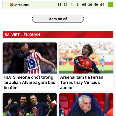
1
38
31
1
6
95
36
59
94
Barcelona
T
Unmute
Vali Bamozo Khung Nhôm
9066 Size 20/24/28 Cao
Xem tất cả
Cấp
1.000.000
đ
825.000
đ
Flash Sale
BÀI VIẾT LIÊN QUAN
Lót ghế ôtô, nâng lưng
chống nóng giúp thoải mái
trong di chuyển
295.000
HLV Simeone chốt tương
Arsenal tăm tia Ferran
đ
lai Julian Alvarez giữa bão
Torres thay Vinicius
Đã bán nhiều
tin đồn
Junior