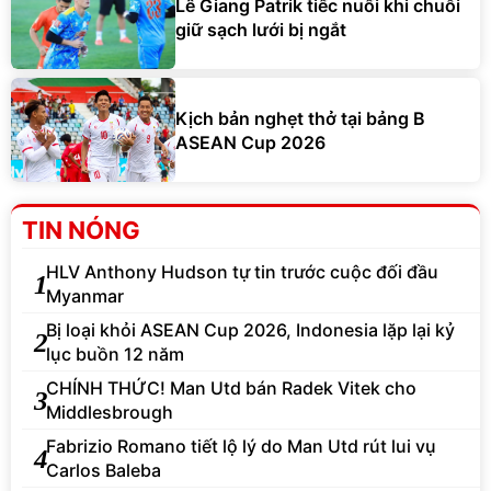
Lê Giang Patrik tiếc nuối khi chuỗi
giữ sạch lưới bị ngắt
Kịch bản nghẹt thở tại bảng B
ASEAN Cup 2026
TIN NÓNG
HLV Anthony Hudson tự tin trước cuộc đối đầu
1
Myanmar
Bị loại khỏi ASEAN Cup 2026, Indonesia lặp lại kỷ
2
lục buồn 12 năm
CHÍNH THỨC! Man Utd bán Radek Vitek cho
3
Middlesbrough
Fabrizio Romano tiết lộ lý do Man Utd rút lui vụ
4
Carlos Baleba