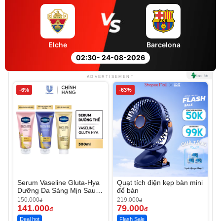
Elche
Barcelona
02:30
- 24-08-2026
ADVERTISEMENT
-6%
-63%
Serum Vaseline Gluta-Hya
Quạt tích điện kẹp bàn mini
Dưỡng Da Sáng Mịn Sau 7
để bàn
Ngày
150.000
219.000
đ
đ
141.000
79.000
đ
đ
Deal hot
Flash Sale