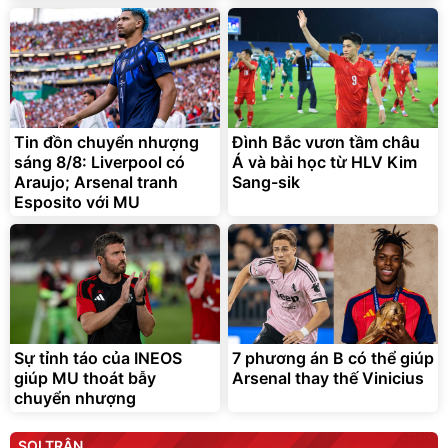
Tin đồn chuyển nhượng
Đình Bắc vươn tầm châu
sáng 8/8: Liverpool có
Á và bài học từ HLV Kim
Araujo; Arsenal tranh
Sang-sik
Esposito với MU
Sự tỉnh táo của INEOS
7 phương án B có thể giúp
giúp MU thoát bẫy
Arsenal thay thế Vinicius
chuyển nhượng
SOI TRẬN