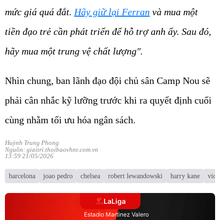
mức giá quá đắt.
Hãy giữ lại Ferran
và mua một
tiền đạo trẻ cần phát triển để hỗ trợ anh ấy. Sau đó,
hãy mua một trung vệ chất lượng".
Nhìn chung, ban lãnh đạo đội chủ sân Camp Nou sẽ
phải cân nhắc kỹ lưỡng trước khi ra quyết định cuối
cùng nhằm tối ưu hóa ngân sách.
Huỳnh Trung Phong
Nguồn: giaitri.thoibaovhnt.com.vn
13:59 21/05/2026
barcelona
joao pedro
chelsea
robert lewandowski
harry kane
vict
LaLiga
Estadio Martinez Valero