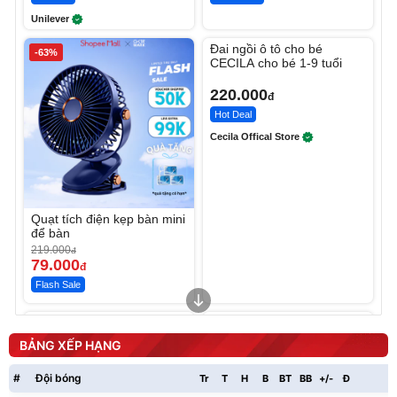
Unilever
Unmute
Đai ngồi ô tô cho bé
-63%
CECILA cho bé 1-9 tuổi
220.000
đ
Hot Deal
Cecila Offical Store
Quạt tích điện kẹp bàn mini
để bàn
219.000
đ
79.000
đ
Flash Sale
Unmute
Unmute
Sữa dưỡng thể nâng tông
Robot Hút Bụi Lau Nhà -
tức thì Vaseline Body
D2-001 - Thông Minh
BẢNG XẾP HẠNG
190.000
3.000.000
đ
đ
138.330
2.200.000
đ
đ
#
Đội bóng
Tr
T
H
B
BT
BB
+/-
Đ
P
Discount
Flash Sale