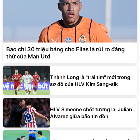
Bạo chi 30 triệu bảng cho Elias là rủi ro đáng
thử của Man Utd
Thành Long là "trái tim" mới trong
sơ đồ của HLV Kim Sang-sik
HLV Simeone chốt tương lai Julian
Alvarez giữa bão tin đồn