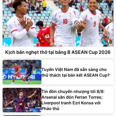
Kịch bản nghẹt thở tại bảng B ASEAN Cup 2026
Tuyển Việt Nam đã sẵn sàng cho
thử thách tại bán kết ASEAN Cup?
Tin đồn chuyển nhượng tối 8/8:
Arsenal săn đón Ferran Torres;
Liverpool tranh Ezri Konsa với
Pháo thủ