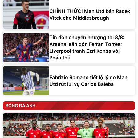
CHÍNH THỨC! Man Utd bán Radek
Vitek cho Middlesbrough
Tin đồn chuyển nhượng tối 8/8:
Arsenal săn đón Ferran Torres;
Liverpool tranh Ezri Konsa với
Pháo thủ
Fabrizio Romano tiết lộ lý do Man
Utd rút lui vụ Carlos Baleba
BÓNG ĐÁ ANH