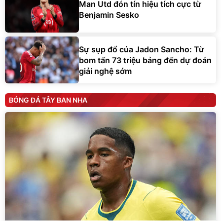
Man Utd đón tín hiệu tích cực từ
Benjamin Sesko
Sự sụp đổ của Jadon Sancho: Từ
bom tấn 73 triệu bảng đến dự đoán
giải nghệ sớm
BÓNG ĐÁ TÂY BAN NHA