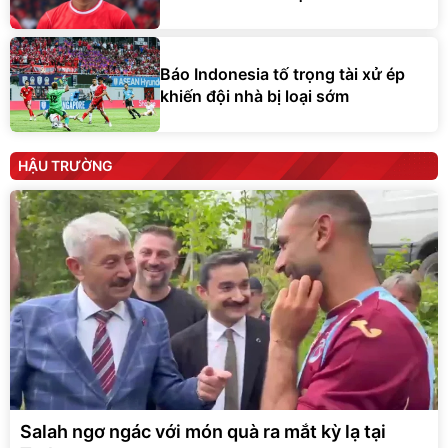
Báo Indonesia tố trọng tài xử ép
khiến đội nhà bị loại sớm
HẬU TRƯỜNG
Salah ngơ ngác với món quà ra mắt kỳ lạ tại