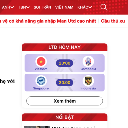
ANH
TBN
SOI TRẬN
VIỆT NAM
KHÁC
năng gia nhập Man Utd cao nhất
Cầu thủ xuất sắc nhất tr
LTĐ HÔM NAY
20:00
Vietnam
Cambodia
họ với
20:00
Singapore
Indonesia
Xem thêm
NỔI BẬT