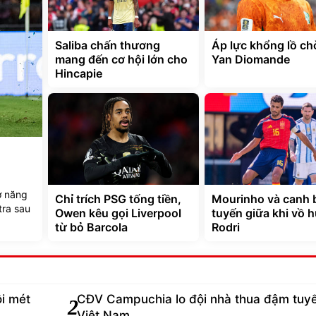
Saliba chấn thương
Áp lực khổng lồ ch
mang đến cơ hội lớn cho
Yan Diomande
Hincapie
ờ năng
Chỉ trích PSG tống tiền,
Mourinho và canh 
tra sau
Owen kêu gọi Liverpool
tuyến giữa khi vồ h
từ bỏ Barcola
Rodri
i mét
CĐV Campuchia lo đội nhà thua đậm tuy
2
Việt Nam