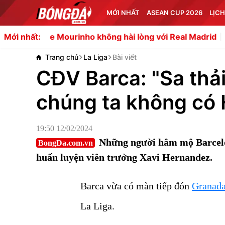
MỚI NHẤT
ASEAN CUP 2026
LỊCH
e Mourinho không hài lòng với Real Madrid
Tifo và nghệ 
Mới nhất:
Trang chủ
La Liga
Bài viết
CĐV Barca: "Sa thả
chúng ta không có
19:50 12/02/2024
Những người hâm mộ Barcelon
BongDa.com.vn
huấn luyện viên trưởng Xavi Hernandez.
Barca vừa có màn tiếp đón
Granad
La Liga.