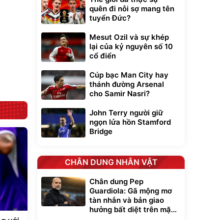
ều
quên đi nỗi sợ mang tên
tuyển Đức?
Bạt phủ xe ô tô
Xe đạp điện trợ
Mesut Ozil và sự khép
cao cấp, tráng
lực G-Force C14
lại của kỷ nguyên số 10
nhôm 03 lớp
gấp gọn bỏ cốp
392.000
9.900.000
đ
đ
tiện lợi
325.000
7.092.000
cổ điển
đ
đ
Đã bán nhiều
Đang xem nhiều
Cúp bạc Man City hay
G-FORCE VIETNA
thánh đường Arsenal
cho Samir Nasri?
John Terry người giữ
ngọn lửa hồn Stamford
Bridge
CHÂN DUNG NHÂN VẬT
Chân dung Pep
Guardiola: Gã mộng mơ
tàn nhẫn và bản giao
hưởng bất diệt trên mặt
cỏ xanh