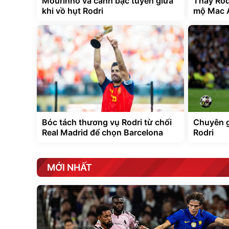
Mourinho và canh bạc tuyến giữa
Thay Rodr
khi vồ hụt Rodri
mộ Mac A
Bóc tách thương vụ Rodri từ chối
Chuyên gi
Real Madrid để chọn Barcelona
Rodri
MỚI NHẤT