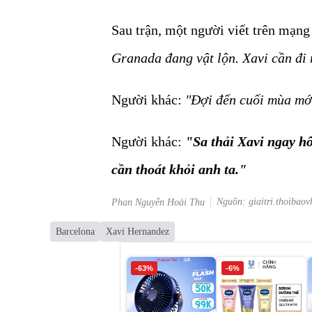
Sau trận, một người viết trên mạng 
Granada đang vật lộn. Xavi cần đi 
Người khác:
"Đợi đến cuối mùa mới 
Người khác:
"Sa thải Xavi ngay h
cần thoát khỏi anh ta."
Nguồn: giaitri.thoibaov
Phan Nguyễn Hoài Thu
Barcelona
Xavi Hernandez
-63%
-6%