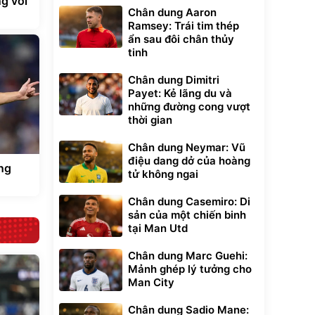
g với
Chân dung Aaron
Ramsey: Trái tim thép
ẩn sau đôi chân thủy
tinh
Chân dung Dimitri
Payet: Kẻ lãng du và
những đường cong vượt
thời gian
Chân dung Neymar: Vũ
điệu dang dở của hoàng
ng
tử không ngai
Chân dung Casemiro: Di
sản của một chiến binh
tại Man Utd
Chân dung Marc Guehi:
Mảnh ghép lý tưởng cho
Man City
Chân dung Sadio Mane: