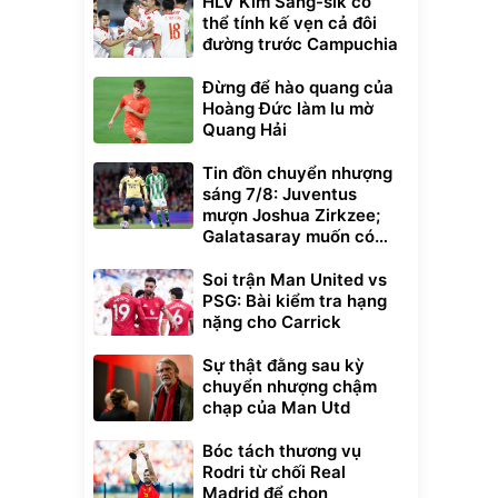
HLV Kim Sang-sik có
thể tính kế vẹn cả đôi
đường trước Campuchia
Đừng để hào quang của
Hoàng Đức làm lu mờ
Quang Hải
Tin đồn chuyển nhượng
sáng 7/8: Juventus
mượn Joshua Zirkzee;
Galatasaray muốn có
Gabriel Martinelli
Soi trận Man United vs
PSG: Bài kiểm tra hạng
nặng cho Carrick
Sự thật đằng sau kỳ
chuyển nhượng chậm
chạp của Man Utd
Bóc tách thương vụ
Rodri từ chối Real
Madrid để chọn