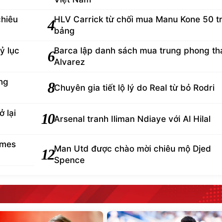
chiêu
HLV Carrick từ chối mua Manu Kone 50 tr
4
bảng
ỷ lục
Barca lập danh sách mua trung phong th
6
Alvarez
ng
8
Chuyên gia tiết lộ lý do Real từ bỏ Rodri
 lại
10
Arsenal tranh Iliman Ndiaye với Al Hilal
ames
Man Utd được chào mời chiêu mộ Djed
12
Spence