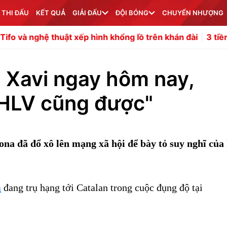
 THI ĐẤU
KẾT QUẢ
GIẢI ĐẤU
ĐỘI BÓNG
CHUYỂN NHƯỢNG
thuật xếp hình khổng lồ trên khán đài
3 tiền vệ có khả 
i Xavi ngay hôm nay,
 HLV cũng được"
a đã đổ xô lên mạng xã hội để bày tỏ suy nghĩ của 
a
đang trụ hạng tới Catalan trong cuộc đụng độ tại