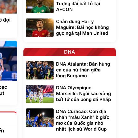
Tượng đài bất tử tại
AFCON
ờ đợi
Chân dung Harry
Maguire: Bài học không
gục ngã tại Man United
DNA
DNA Atalanta: Bản hùng
ca của nữ thần giữa
lòng Bergamo
bạc
DNA Olympique
ụt
Marseille: Ngôi sao vàng
bất tử của bóng đá Pháp
DNA Curacao: Cơn địa
chấn "màu Xanh" & giấc
mơ của Quốc gia nhỏ
nhất lịch sử World Cup
ển