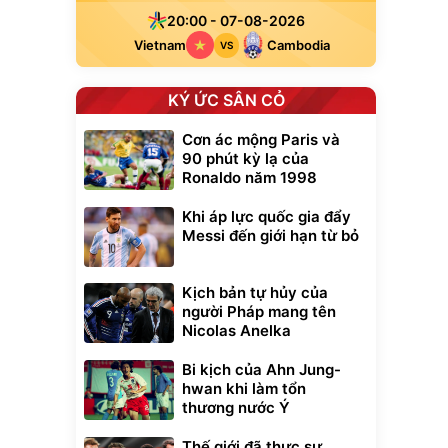
20:00 - 07-08-2026
Vietnam
Cambodia
VS
KÝ ỨC SÂN CỎ
Cơn ác mộng Paris và
90 phút kỳ lạ của
Ronaldo năm 1998
Khi áp lực quốc gia đẩy
Messi đến giới hạn từ bỏ
Kịch bản tự hủy của
người Pháp mang tên
Nicolas Anelka
Bi kịch của Ahn Jung-
xe cầm
hwan khi làm tổn
ửa cao áp
thương nước Ý
t tuyết
0
đ
Thế giới đã thực sự