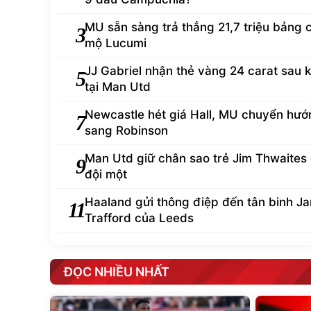
MU sẵn sàng trả thẳng 21,7 triệu bảng 
3
mộ Lucumi
JJ Gabriel nhận thẻ vàng 24 carat sau k
5
tại Man Utd
Newcastle hét giá Hall, MU chuyển hướ
7
sang Robinson
Man Utd giữ chân sao trẻ Jim Thwaites ở
9
đội một
Haaland gửi thông điệp đến tân binh J
11
Trafford của Leeds
ĐỌC NHIỀU NHẤT