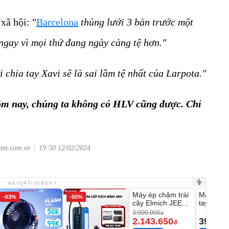
xã hội: "
Barcelona
thủng lưới 3 bàn trước một
ngay vì mọi thứ đang ngày càng tệ hơn."
chia tay Xavi sẽ là sai lầm tệ nhất của Larpota."
ôm nay, chúng ta không có HLV cũng được. Chỉ
hnt.com.vn
19:50 12/02/2024
Unmute
Unmute
ADVERTISEMENT
Máy ép chậm trái
Máy rửa 
-63%
-50%
-28%
cây Elmich JEE
tay xịt r
1855OL
có tạo bọ
3.000.000
đ
2.143.650
399.00
đ