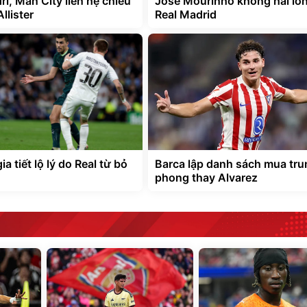
i, Man City liên hệ chiêu
Jose Mourinho không hài lòn
llister
Real Madrid
a tiết lộ lý do Real từ bỏ
Barca lập danh sách mua tru
phong thay Alvarez