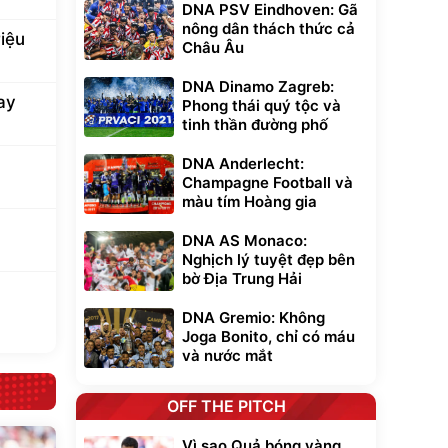
DNA PSV Eindhoven: Gã
nông dân thách thức cả
iệu
Châu Âu
DNA Dinamo Zagreb:
ay
Phong thái quý tộc và
tinh thần đường phố
DNA Anderlecht:
Champagne Football và
màu tím Hoàng gia
DNA AS Monaco:
Nghịch lý tuyệt đẹp bên
bờ Địa Trung Hải
DNA Gremio: Không
Joga Bonito, chỉ có máu
và nước mắt
OFF THE PITCH
Vì sao Quả bóng vàng