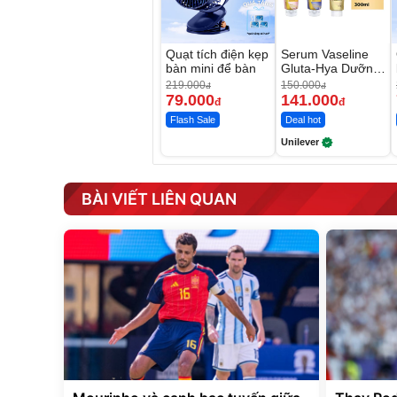
Quạt tích điện kẹp
Serum Vaseline
bàn mini để bàn
Gluta-Hya Dưỡng
Da Sáng Mịn Sau
219.000
150.000
đ
đ
7 Ngày
79.000
141.000
đ
đ
Flash Sale
Deal hot
Unilever
BÀI VIẾT LIÊN QUAN