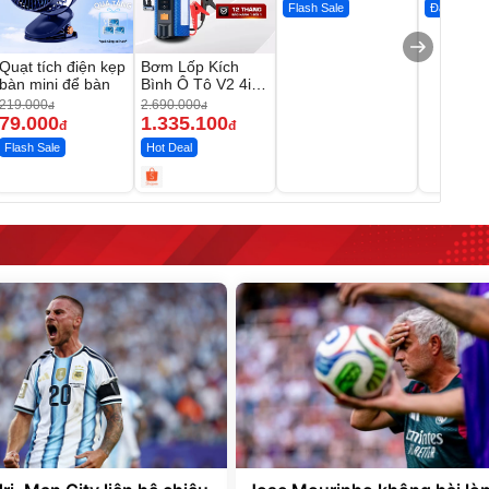
Flash Sale
Đã bán nhi
Quạt tích điện kẹp
Bơm Lốp Kích
bàn mini để bàn
Bình Ô Tô V2 4in1
MEDICAR –
219.000
2.690.000
đ
đ
12.000mAh
79.000
1.335.100
đ
đ
Flash Sale
Hot Deal