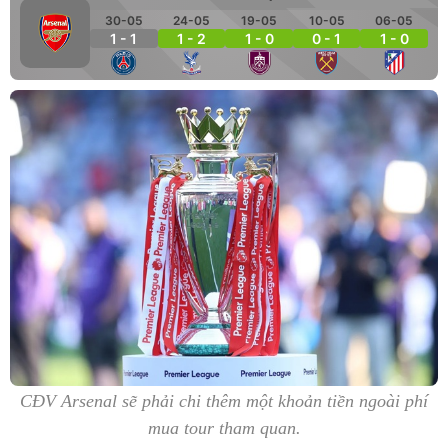
30-05
24-05
19-05
10-05
06-05
1 - 1
1 - 2
1 - 0
0 - 1
1 - 0
CĐV Arsenal sẽ phải chi thêm một khoản tiền ngoài phí
mua tour tham quan.