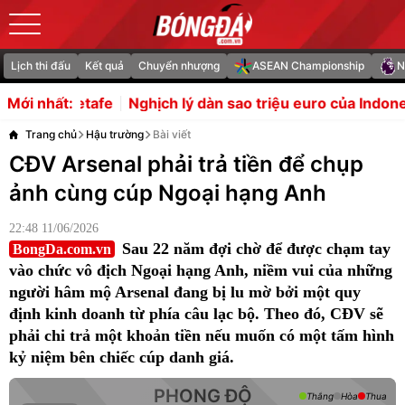
Lịch thi đấu
Kết quả
Chuyển nhượng
ASEAN Championship
N
ịch lý dàn sao triệu euro của Indonesia bị loại sớm tại A
Mới nhất:
Trang chủ
Hậu trường
Bài viết
CĐV Arsenal phải trả tiền để chụp
ảnh cùng cúp Ngoại hạng Anh
22:48 11/06/2026
Sau 22 năm đợi chờ để được chạm tay
BongDa.com.vn
vào chức vô địch Ngoại hạng Anh, niềm vui của những
người hâm mộ Arsenal đang bị lu mờ bởi một quy
định kinh doanh từ phía câu lạc bộ. Theo đó, CĐV sẽ
phải chi trả một khoản tiền nếu muốn có một tấm hình
kỷ niệm bên chiếc cúp danh giá.
PHONG ĐỘ
Thắng
Hòa
Thua