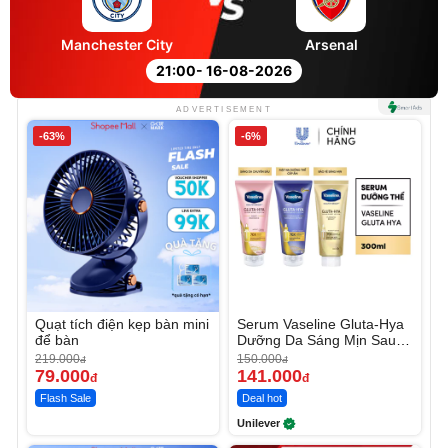
Manchester City
Arsenal
21:00
- 16-08-2026
ADVERTISEMENT
-63%
-6%
Quạt tích điện kẹp bàn mini
Serum Vaseline Gluta-Hya
để bàn
Dưỡng Da Sáng Mịn Sau 7
Ngày
219.000
150.000
đ
đ
79.000
141.000
đ
đ
Flash Sale
Deal hot
Unilever