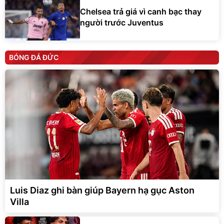
Chelsea trả giá vì canh bạc thay
người trước Juventus
BÓNG ĐÁ ĐỨC
Luis Diaz ghi bàn giúp Bayern hạ gục Aston
Villa