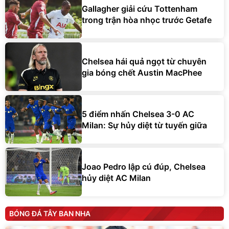
Gallagher giải cứu Tottenham
trong trận hòa nhọc trước Getafe
Chelsea hái quả ngọt từ chuyên
gia bóng chết Austin MacPhee
5 điểm nhấn Chelsea 3-0 AC
Milan: Sự hủy diệt từ tuyến giữa
Joao Pedro lập cú đúp, Chelsea
hủy diệt AC Milan
BÓNG ĐÁ TÂY BAN NHA