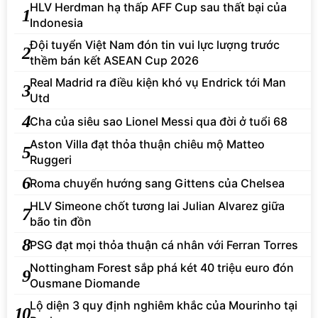
HLV Herdman hạ thấp AFF Cup sau thất bại của
1
Indonesia
Đội tuyển Việt Nam đón tin vui lực lượng trước
2
thềm bán kết ASEAN Cup 2026
Real Madrid ra điều kiện khó vụ Endrick tới Man
3
Utd
4
Cha của siêu sao Lionel Messi qua đời ở tuổi 68
Aston Villa đạt thỏa thuận chiêu mộ Matteo
5
Ruggeri
6
Roma chuyển hướng sang Gittens của Chelsea
HLV Simeone chốt tương lai Julian Alvarez giữa
7
bão tin đồn
8
PSG đạt mọi thỏa thuận cá nhân với Ferran Torres
Nottingham Forest sắp phá két 40 triệu euro đón
9
Ousmane Diomande
Lộ diện 3 quy định nghiêm khắc của Mourinho tại
10