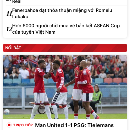
Real
Fenerbahce đạt thỏa thuận miệng với Romelu
11
Lukaku
Hơn 6000 người chờ mua vé bán kết ASEAN Cup
12
của tuyển Việt Nam
NỔI BẬT
Man United 1-1 PSG: Tielemans