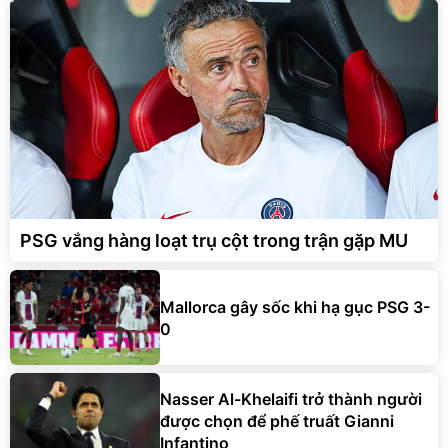
PSG vắng hàng loạt trụ cột trong trận gặp MU
Mallorca gây sốc khi hạ gục PSG 3-
0
Nasser Al-Khelaifi trở thành người
được chọn để phế truất Gianni
Infantino