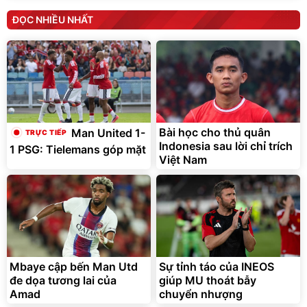
ĐỌC NHIỀU NHẤT
Bài học cho thủ quân
Man United 1-
Indonesia sau lời chỉ trích
1 PSG: Tielemans góp mặt
Việt Nam
Mbaye cập bến Man Utd
Sự tỉnh táo của INEOS
đe dọa tương lai của
giúp MU thoát bẫy
Amad
chuyển nhượng