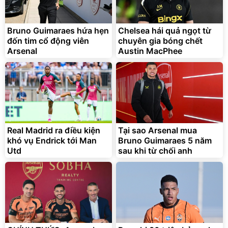
Bruno Guimaraes hứa hẹn
Chelsea hái quả ngọt từ
đốn tim cổ động viên
chuyên gia bóng chết
Arsenal
Austin MacPhee
Bạt phủ xe ô tô cao cấp,
Xe đạp điện trợ lực G-
tráng nhôm 03 lớp
Force C14 gấp gọn bỏ cốp
tiện lợi
392.000
9.900.000
đ
đ
325.000
7.092.000
Real Madrid ra điều kiện
đ
Tại sao Arsenal mua
đ
khó vụ Endrick tới Man
Bruno Guimaraes 5 năm
Đã bán nhiều
Đang xem nhiều
Utd
sau khi từ chối anh
G-FORCE VIETNA