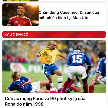
Chân dung Casemiro: Di sản của
một chiến binh tại Man Utd
KÝ ỨC SÂN CỎ
Cơn ác mộng Paris và 90 phút kỳ lạ của
Ronaldo năm 1998