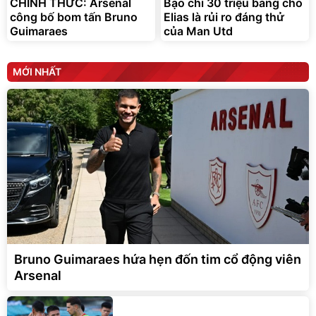
CHÍNH THỨC: Arsenal
Bạo chi 30 triệu bảng cho
công bố bom tấn Bruno
Elias là rủi ro đáng thử
Guimaraes
của Man Utd
MỚI NHẤT
Bruno Guimaraes hứa hẹn đốn tim cổ động viên
Arsenal