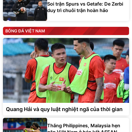
Soi trận Spurs vs Getafe: De Zerbi
duy trì chuỗi trận hoàn hảo
BÓNG ĐÁ VIỆT NAM
Quang Hải và quy luật nghiệt ngã của thời gian
Thắng Philippines, Malaysia hẹn
gặp Việt Nam ở bán kết ASEAN