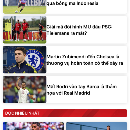
qua bóng ma Indonesia
Giải mã đội hình MU đấu PSG:
Tielemans ra mắt?
Martin Zubimendi đến Chelsea là
thương vụ hoàn toàn có thể xảy ra
Mất Rodri vào tay Barca là thảm
họa với Real Madrid
ĐỌC NHIỀU NHẤT