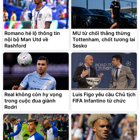
Romano hé lộ thông tin
MU từ chối thẳng thừng
nội bộ Man Utd về
Tottenham, chốt tương lai
Rashford
Sesko
Real không còn hy vọng
Luis Figo yêu cầu Chủ tịch
trong cuộc đua giành
FIFA Infantino từ chức
Rodri