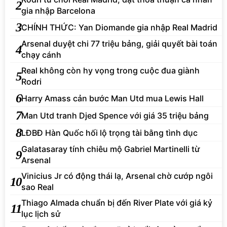
2
gia nhập Barcelona
3
CHÍNH THỨC: Yan Diomande gia nhập Real Madrid
Arsenal duyệt chi 77 triệu bảng, giải quyết bài toán
4
chạy cánh
Real không còn hy vọng trong cuộc đua giành
5
Rodri
6
Harry Amass cản bước Man Utd mua Lewis Hall
7
Man Utd tranh Djed Spence với giá 35 triệu bảng
8
LĐBĐ Hàn Quốc hối lộ trọng tài bằng tình dục
Galatasaray tính chiêu mộ Gabriel Martinelli từ
9
Arsenal
Vinicius Jr có động thái lạ, Arsenal chờ cướp ngôi
10
sao Real
Thiago Almada chuẩn bị đến River Plate với giá kỷ
11
lục lịch sử