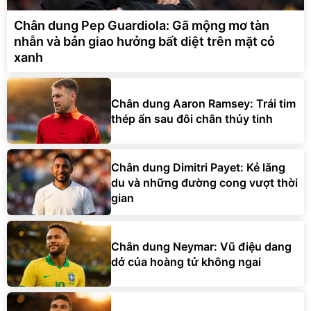
Chân dung Pep Guardiola: Gã mộng mơ tàn
nhẫn và bản giao hưởng bất diệt trên mặt cỏ
xanh
Chân dung Aaron Ramsey: Trái tim
thép ẩn sau đôi chân thủy tinh
Chân dung Dimitri Payet: Kẻ lãng
du và những đường cong vượt thời
gian
Chân dung Neymar: Vũ điệu dang
dở của hoàng tử không ngai