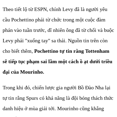
Theo tiết lộ từ ESPN, chính Levy đã là người yêu
cầu Pochettino phải từ chức trong một cuộc đàm
phán vào tuần trước, dĩ nhiên ông đã từ chối và buộc
Levy phải "xuống tay" sa thải. Nguồn tin trên còn
cho biết thêm,
Pochettino tự tin rằng Tottenham
sẽ tiếp tục phạm sai lầm một cách ồ ạt dưới triều
đại của Mourinho.
Trong khi đó, chiến lược gia người Bồ Đào Nha lại
tự tin rằng Spurs có khả năng là đội bóng thách thức
danh hiệu ở mùa giải tới. Mourinho cũng khẳng