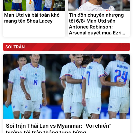
Man Utd và bài toán khó
Tin đồn chuyển nhượng
mang tên Shea Lacey
tối 6/8: Man Utd săn
Antonee Robinson;
Arsenal quyết mua Ezri
Konsa
SOI TRẬN
Soi trận Thái Lan vs Myanmar: "Voi chiến"
hướng tới trận thắng tưng bừng