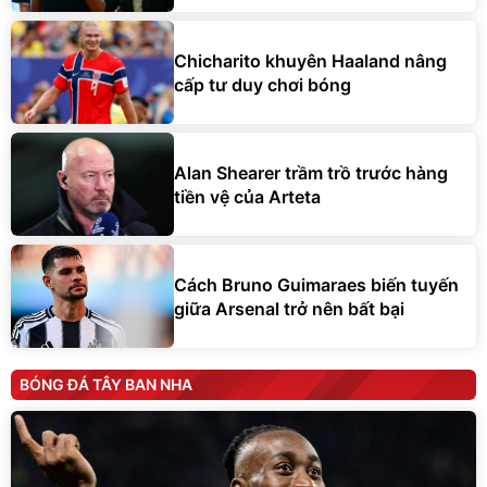
Chicharito khuyên Haaland nâng
cấp tư duy chơi bóng
Alan Shearer trầm trồ trước hàng
tiền vệ của Arteta
Cách Bruno Guimaraes biến tuyến
giữa Arsenal trở nên bất bại
BÓNG ĐÁ TÂY BAN NHA