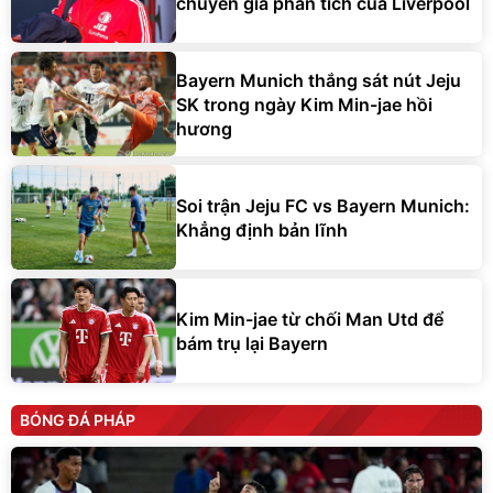
chuyên gia phân tích của Liverpool
Bayern Munich thắng sát nút Jeju
SK trong ngày Kim Min-jae hồi
hương
Soi trận Jeju FC vs Bayern Munich:
Khẳng định bản lĩnh
Kim Min-jae từ chối Man Utd để
bám trụ lại Bayern
BÓNG ĐÁ PHÁP