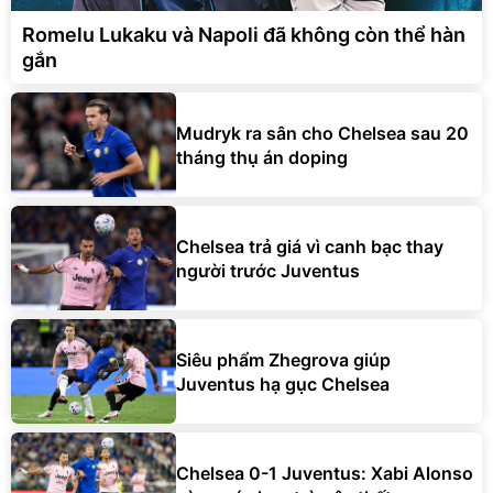
Romelu Lukaku và Napoli đã không còn thể hàn
gắn
Mudryk ra sân cho Chelsea sau 20
tháng thụ án doping
Chelsea trả giá vì canh bạc thay
người trước Juventus
Siêu phẩm Zhegrova giúp
Juventus hạ gục Chelsea
Chelsea 0-1 Juventus: Xabi Alonso