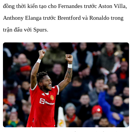
đồng thời kiến tạo cho Fernandes trước Aston Villa,
Anthony Elanga trước Brentford và Ronaldo trong
trận đấu với Spurs.