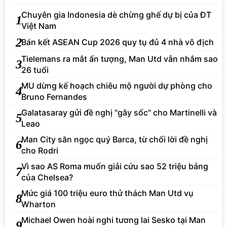
Chuyên gia Indonesia dè chừng ghế dự bị của ĐT
1
Việt Nam
2
Bán kết ASEAN Cup 2026 quy tụ đủ 4 nhà vô địch
Tielemans ra mắt ấn tượng, Man Utd vẫn nhắm sao
3
26 tuổi
MU dừng kế hoạch chiêu mộ người dự phòng cho
4
Bruno Fernandes
Galatasaray gửi đề nghị "gây sốc" cho Martinelli và
5
Leao
Man City săn ngọc quý Barca, từ chối lời đề nghị
6
cho Rodri
Vì sao AS Roma muốn giải cứu sao 52 triệu bảng
7
của Chelsea?
Mức giá 100 triệu euro thử thách Man Utd vụ
8
Wharton
Michael Owen hoài nghi tương lai Sesko tại Man
9