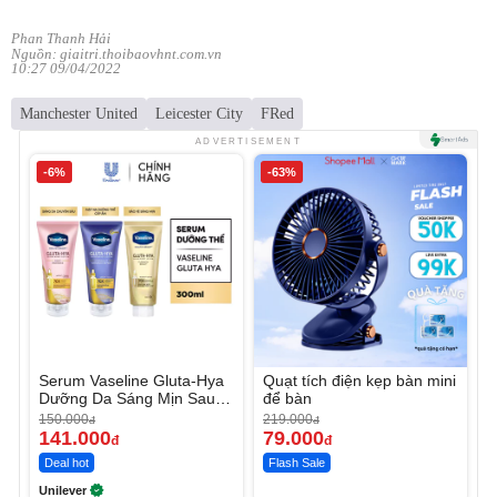
Phan Thanh Hải
Nguồn: giaitri.thoibaovhnt.com.vn
10:27 09/04/2022
Manchester United
Leicester City
FRed
ADVERTISEMENT
-6%
-63%
Serum Vaseline Gluta-Hya
Quạt tích điện kẹp bàn mini
Dưỡng Da Sáng Mịn Sau 7
để bàn
Ngày
150.000
219.000
đ
đ
141.000
79.000
đ
đ
Deal hot
Flash Sale
Unilever