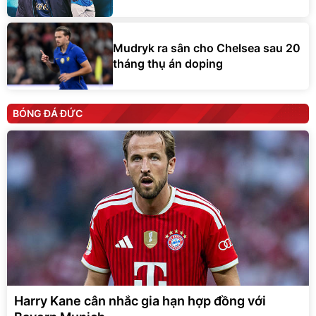
Mudryk ra sân cho Chelsea sau 20
tháng thụ án doping
BÓNG ĐÁ ĐỨC
Harry Kane cân nhắc gia hạn hợp đồng với