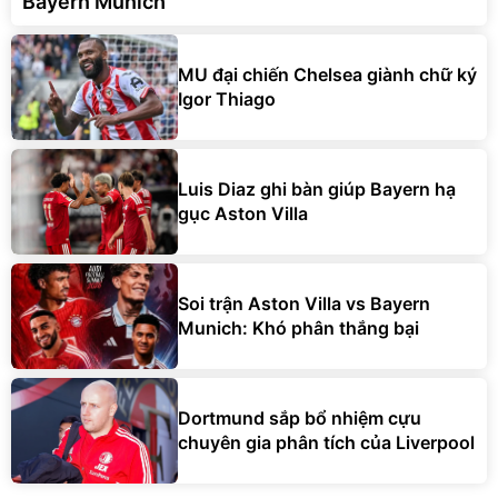
Bayern Munich
MU đại chiến Chelsea giành chữ ký
Igor Thiago
Luis Diaz ghi bàn giúp Bayern hạ
gục Aston Villa
Soi trận Aston Villa vs Bayern
Munich: Khó phân thắng bại
Dortmund sắp bổ nhiệm cựu
chuyên gia phân tích của Liverpool