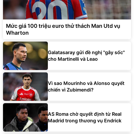
Mức giá 100 triệu euro thử thách Man Utd vụ
Wharton
Galatasaray gửi đề nghị "gây sốc"
cho Martinelli và Leao
Vì sao Mourinho và Alonso quyết
chiến vì Zubimendi?
AS Roma chờ quyết định từ Real
Madrid trong thương vụ Endrick