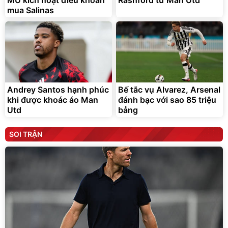
mua Salinas
Andrey Santos hạnh phúc
Bế tắc vụ Alvarez, Arsenal
khi được khoác áo Man
đánh bạc với sao 85 triệu
Utd
bảng
SOI TRẬN