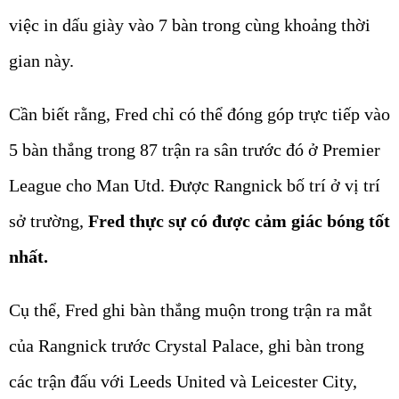
việc in dấu giày vào 7 bàn trong cùng khoảng thời
gian này.
Cần biết rằng, Fred chỉ có thể đóng góp trực tiếp vào
5 bàn thắng trong 87 trận ra sân trước đó ở Premier
League cho Man Utd. Được Rangnick bố trí ở vị trí
sở trường,
Fred thực sự có được cảm giác bóng tốt
nhất.
Cụ thể, Fred ghi bàn thắng muộn trong trận ra mắt
của Rangnick trước Crystal Palace, ghi bàn trong
các trận đấu với Leeds United và Leicester City,