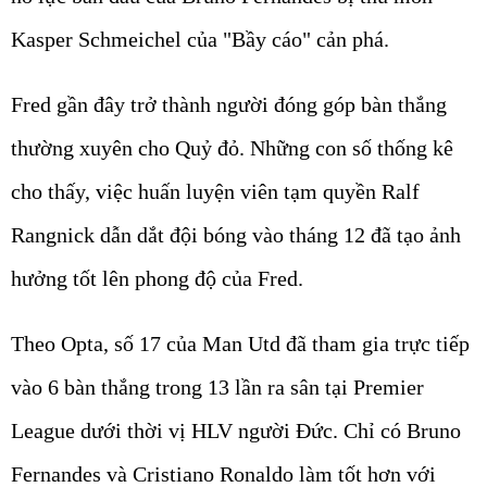
Kasper Schmeichel của "Bầy cáo" cản phá.
Fred gần đây trở thành người đóng góp bàn thắng
thường xuyên cho Quỷ đỏ. Những con số thống kê
cho thấy, việc huấn luyện viên tạm quyền Ralf
Rangnick dẫn dắt đội bóng vào tháng 12 đã tạo ảnh
hưởng tốt lên phong độ của Fred.
Theo Opta, số 17 của Man Utd đã tham gia trực tiếp
vào 6 bàn thắng trong 13 lần ra sân tại Premier
League dưới thời vị HLV người Đức. Chỉ có Bruno
Fernandes và Cristiano Ronaldo làm tốt hơn với