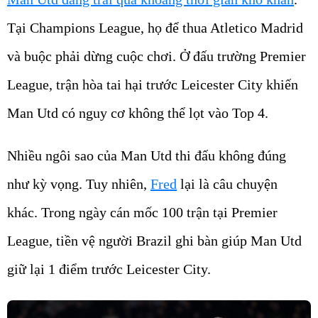
Tại Champions League, họ để thua Atletico Madrid
và buộc phải dừng cuộc chơi. Ở đấu trường Premier
League, trận hòa tai hại trước Leicester City khiến
Man Utd có nguy cơ không thể lọt vào Top 4.
Nhiều ngôi sao của Man Utd thi đấu không đúng
như kỳ vọng. Tuy nhiên,
Fred
lại là câu chuyện
khác. Trong ngày cán mốc 100 trận tại Premier
League, tiền vệ người Brazil ghi bàn giúp Man Utd
giữ lại 1 điểm trước Leicester City.