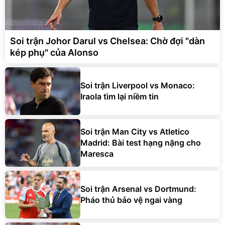
Soi trận Johor Darul vs Chelsea: Chờ đợi "dàn
kép phụ" của Alonso
Soi trận Liverpool vs Monaco:
Iraola tìm lại niềm tin
Soi trận Man City vs Atletico
Madrid: Bài test hạng nặng cho
Maresca
Soi trận Arsenal vs Dortmund:
Pháo thủ bảo vệ ngai vàng