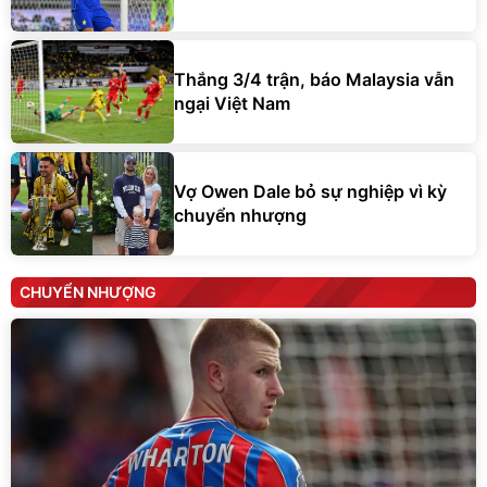
Thắng 3/4 trận, báo Malaysia vẫn
ngại Việt Nam
Vợ Owen Dale bỏ sự nghiệp vì kỳ
chuyển nhượng
CHUYỂN NHƯỢNG