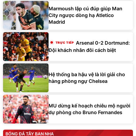
Marmoush lập cú đúp giúp Man
City ngược dòng hạ Atletico
Madrid
Arsenal 0-2 Dortmund:
Đội khách nhân đôi cách biệt
Hệ thống ba hậu vệ là lời giải cho
hàng phòng ngự Chelsea
MU dừng kế hoạch chiêu mộ người
dự phòng cho Bruno Fernandes
BÓNG ĐÁ TÂY BAN NHA