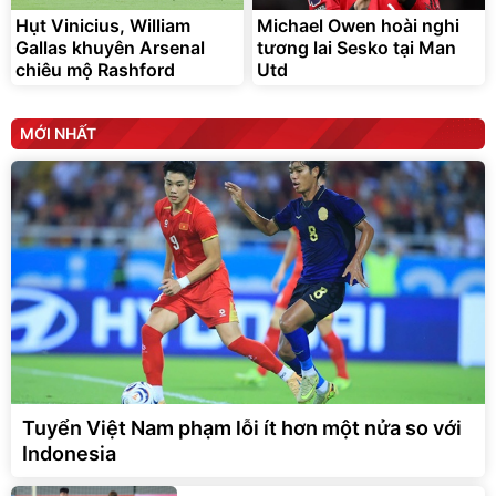
Hụt Vinicius, William
Michael Owen hoài nghi
Gallas khuyên Arsenal
tương lai Sesko tại Man
chiêu mộ Rashford
Utd
MỚI NHẤT
Tuyển Việt Nam phạm lỗi ít hơn một nửa so với
Indonesia