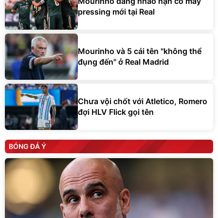
Mourinho đang nhào nặn cỗ máy
pressing mới tại Real
Mourinho và 5 cái tên "không thể
đụng đến" ở Real Madrid
Chưa vội chốt với Atletico, Romero
đợi HLV Flick gọi tên
BÓNG ĐÁ Ý