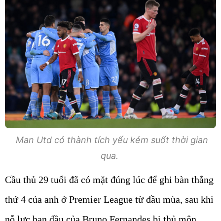
Man Utd có thành tích yếu kém suốt thời gian
qua.
Cầu thủ 29 tuổi đã có mặt đúng lúc để ghi bàn thắng
thứ 4 của anh ở Premier League từ đầu mùa, sau khi
nỗ lực ban đầu của Bruno Fernandes bị thủ môn