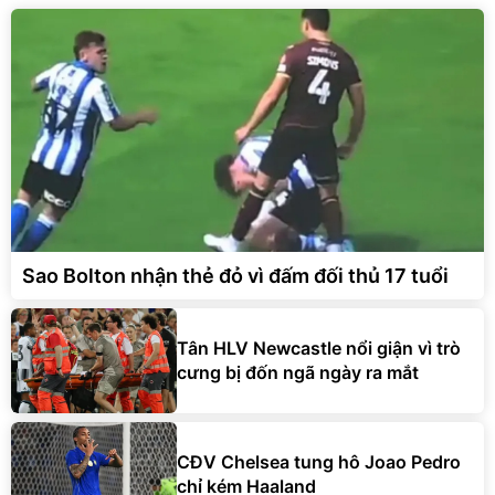
Sao Bolton nhận thẻ đỏ vì đấm đối thủ 17 tuổi
Tân HLV Newcastle nổi giận vì trò
cưng bị đốn ngã ngày ra mắt
CĐV Chelsea tung hô Joao Pedro
chỉ kém Haaland