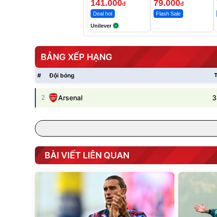
7 Ngày
141.000
79.000
đ
đ
Deal hot
Flash Sale
Unilever
BẢNG XẾP HẠNG
#
Đội bóng
T
3
2
Arsenal
BÀI VIẾT LIÊN QUAN