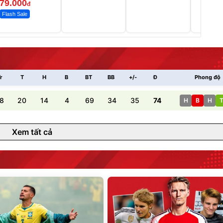
79.000
đ
Flash Sale
r
T
H
B
BT
BB
+/-
Đ
Phong độ
8
20
14
4
69
34
35
74
H
B
H
Xem tất cả