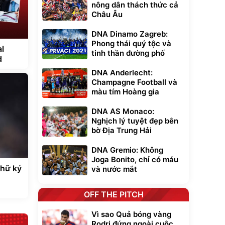
nông dân thách thức cả
Châu Âu
DNA Dinamo Zagreb:
Phong thái quý tộc và
l
tinh thần đường phố
d
DNA Anderlecht:
Champagne Football và
màu tím Hoàng gia
DNA AS Monaco:
Nghịch lý tuyệt đẹp bên
bờ Địa Trung Hải
DNA Gremio: Không
Joga Bonito, chỉ có máu
chữ ký
và nước mắt
OFF THE PITCH
Vì sao Quả bóng vàng
Rodri đứng ngoài cuộc