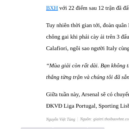
BXH
với 22 điểm sau 12 trận đã đ
Tuy nhiên thời gian tới, đoàn quân 
chông gai khi phải cày ải trên 3 đấ
Calafiori, ngôi sao người Italy cù
“Mùa giải còn rất dài. Bạn không th
thắng từng trận và chúng tôi đã sẵ
Giữa tuần này, Arsenal sẽ có chuy
ĐKVĐ Liga Portugal, Sporting Lis
Nguồn: giaitri.thoibaovhnt.c
Nguyễn Việt Tùng