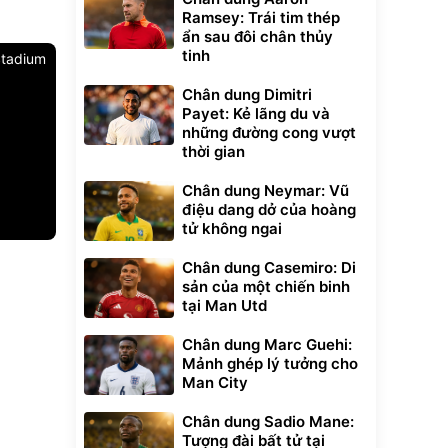
Ramsey: Trái tim thép
ẩn sau đôi chân thủy
tinh
 Stadium
Chân dung Dimitri
Payet: Kẻ lãng du và
những đường cong vượt
thời gian
Chân dung Neymar: Vũ
điệu dang dở của hoàng
tử không ngai
Unmute
Chân dung Casemiro: Di
t Bụi Lau
Vali Bamozo
sản của một chiến binh
-001 -
Khung Nhôm
tại Man Utd
inh
9066 Size
1.000.000
đ
đ
20/24/28 Cao Cấp
000
825.000
đ
đ
Chân dung Marc Guehi:
Flash Sale
Mảnh ghép lý tưởng cho
Man City
Lót ghế ôtô, nâng
lưng chống nóng
Chân dung Sadio Mane:
giúp thoải mái
Tượng đài bất tử tại