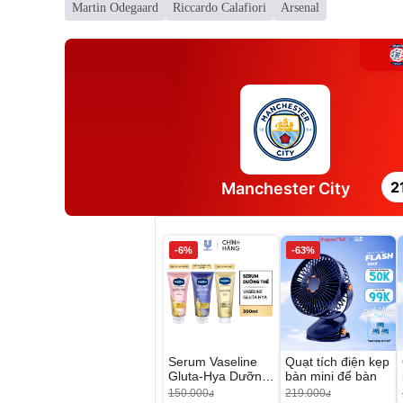
Martin Odegaard
Riccardo Calafiori
Arsenal
2
Manchester City
-6%
-63%
Serum Vaseline
Quạt tích điện kẹp
Gluta-Hya Dưỡng
bàn mini để bàn
Da Sáng Mịn Sau
150.000
219.000
đ
đ