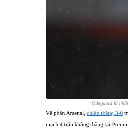
Odegaard là nhân
Về phần Arsenal,
chiến thắng 3-0
tr
mạch 4 trận không thắng tại Premie