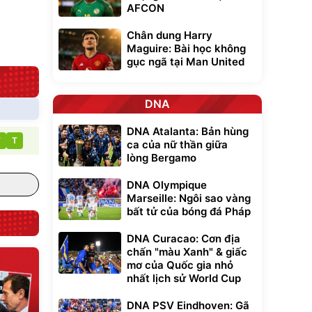
trong di chuyển
295.000
đ
AFCON
Đã bán nhiều
Chân dung Harry
Maguire: Bài học không
gục ngã tại Man United
DNA
DNA Atalanta: Bản hùng
T
T
ca của nữ thần giữa
lòng Bergamo
DNA Olympique
Marseille: Ngôi sao vàng
bất tử của bóng đá Pháp
DNA Curacao: Cơn địa
chấn "màu Xanh" & giấc
mơ của Quốc gia nhỏ
nhất lịch sử World Cup
DNA PSV Eindhoven: Gã