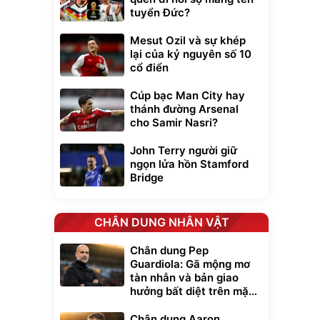
tuyển Đức?
Mesut Ozil và sự khép
lại của kỷ nguyên số 10
cổ điển
Cúp bạc Man City hay
thánh đường Arsenal
cho Samir Nasri?
John Terry người giữ
ngọn lửa hồn Stamford
Bridge
CHÂN DUNG NHÂN VẬT
Chân dung Pep
Guardiola: Gã mộng mơ
tàn nhẫn và bản giao
hưởng bất diệt trên mặt
cỏ xanh
Chân dung Aaron