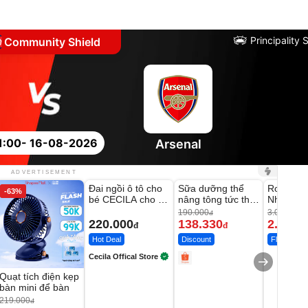
Principality
Community Shield
1:00
- 16-08-2026
Arsenal
Unmute
Unmute
Unmute
ADVERTISEMENT
Đai ngồi ô tô cho
Sữa dưỡng thể
Robot Hú
-63%
-27%
bé CECILA cho bé
nâng tông tức thì
Nhà - D2
1-9 tuổi
Vaseline Body
Thông M
190.000
3.000.000
đ
220.000
138.330
2.200.
đ
đ
Hot Deal
Discount
Flash Sale
Cecila Offical Store
Quạt tích điện kẹp
bàn mini để bàn
219.000
đ