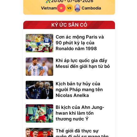
20:00 - 07-08-2026
Vietnam
Cambodia
VS
KÝ ỨC SÂN CỎ
Cơn ác mộng Paris và
90 phút kỳ lạ của
Ronaldo năm 1998
Khi áp lực quốc gia đẩy
Messi đến giới hạn từ bỏ
Kịch bản tự hủy của
người Pháp mang tên
Nicolas Anelka
Bi kịch của Ahn Jung-
hwan khi làm tổn
thương nước Ý
Thế giới đã thực sự
quên đi nỗi sợ mang tên