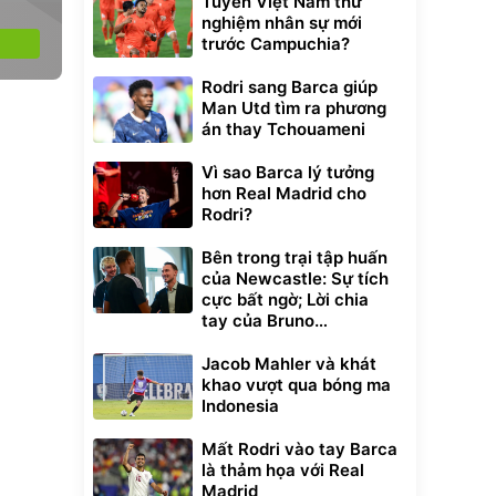
Tuyển Việt Nam thử
nghiệm nhân sự mới
trước Campuchia?
Rodri sang Barca giúp
Man Utd tìm ra phương
án thay Tchouameni
Vì sao Barca lý tưởng
hơn Real Madrid cho
Rodri?
Bên trong trại tập huấn
của Newcastle: Sự tích
cực bất ngờ; Lời chia
tay của Bruno
Guimaraes
Jacob Mahler và khát
khao vượt qua bóng ma
Indonesia
Mất Rodri vào tay Barca
là thảm họa với Real
Madrid