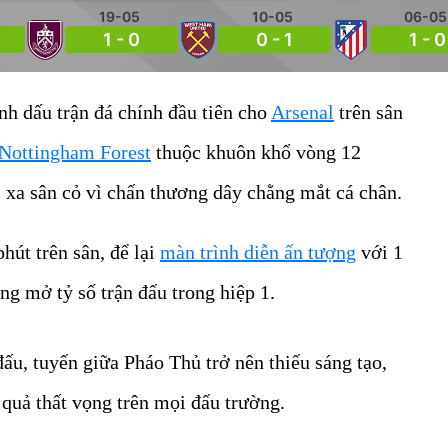
19-05
10-05
06-05
1 - 0
0 - 1
1 - 0
h dấu trận đá chính đầu tiên cho
Arsenal
trên sân
Nottingham Forest
thuộc khuôn khổ vòng 12
i xa sân cỏ vì chấn thương dây chằng mắt cá chân.
út trên sân, để lại
màn trình diễn ấn tượng
với 1
ng mở tỷ số trận đấu trong hiệp 1.
đấu, tuyến giữa Pháo Thủ trở nên thiếu sáng tạo,
 quả thất vọng trên mọi đấu trường.