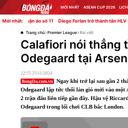
MỚI NHẤT
ASEAN CUP 2026
LỊCH
 áo số 11
Diego Forlan trở thành tân HLV trưởng đội tu
Mới nhất:
Trang chủ
Premier League
Bài viết
Calafiori nói thẳn
Odegaard tại Arsen
22:55 25/11/2024
Ngay khi trở lại sau gần 2 th
BongDa.com.vn
Odegaard lập tức thổi làn gió mới vào một 
2 trận đấu liên tiếp gần đây. Hậu vệ Riccar
Odegaard trong lối chơi CLB bắc London.