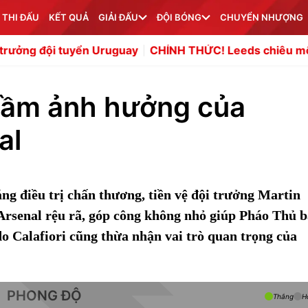
 THI ĐẤU
KẾT QUẢ
GIẢI ĐẤU
ĐỘI BÓNG
CHUYỂN NHƯỢNG
yển Uruguay
CHÍNH THỨC! Leeds chiêu mộ thành công Ja
g tầm ảnh hưởng của
al
áng điều trị chấn thương, tiền vệ đội trưởng Martin
Arsenal rệu rã, góp công không nhỏ giúp Pháo Thủ b
do Calafiori cũng thừa nhận vai trò quan trọng của
PHONG ĐỘ
Thắng
H