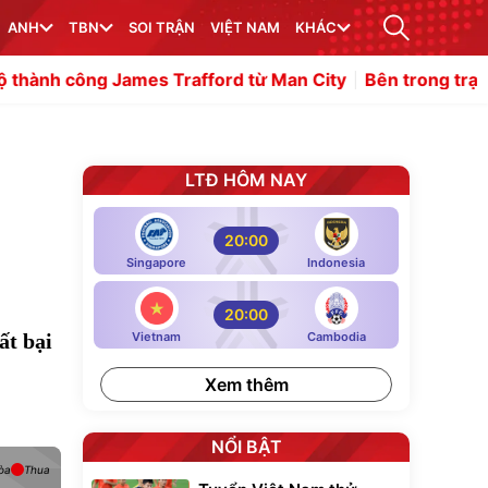
ANH
TBN
SOI TRẬN
VIỆT NAM
KHÁC
mes Trafford từ Man City
Bên trong trại tập huấn của 
LTĐ HÔM NAY
20:00
Singapore
Indonesia
20:00
ất bại
Vietnam
Cambodia
Xem thêm
NỔI BẬT
òa
Thua