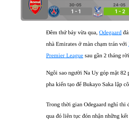
30-05
24-05
1 - 1
1 - 2
Đêm thứ bảy vừa qua,
Odegaard
đán
nhà Emirates ở màn chạm trán với
Premier League
sau gần 2 tháng rờ
Ngôi sao người Na Uy góp mặt 82 ph
pha kiến tạo để Bukayo Saka lập cô
Trong thời gian Odegaard nghỉ thi 
qua đó liên tục đón nhận những kết