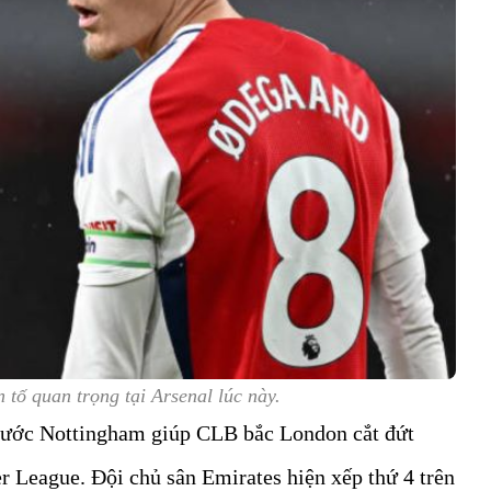
 tố quan trọng tại Arsenal lúc này.
ước Nottingham giúp CLB bắc London cắt đứt
r League. Đội chủ sân Emirates hiện xếp thứ 4 trên