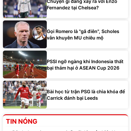
Chuyện gì đang xảy ra với Enzo
Fernandez tại Chelsea?
Gọi Romero là "gã điên", Scholes
vẫn khuyên MU chiêu mộ
PSSI ngỡ ngàng khi Indonesia thất
bại thảm hại ở ASEAN Cup 2026
Bài học từ trận PSG là chìa khóa để
Carrick đánh bại Leeds
TIN NÓNG