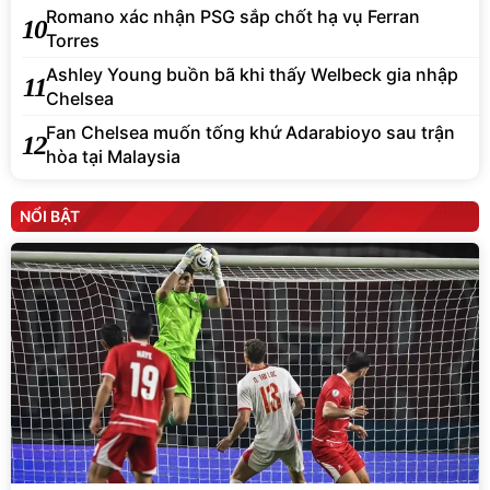
Romano xác nhận PSG sắp chốt hạ vụ Ferran
10
Torres
Ashley Young buồn bã khi thấy Welbeck gia nhập
11
Chelsea
Fan Chelsea muốn tống khứ Adarabioyo sau trận
12
hòa tại Malaysia
NỔI BẬT