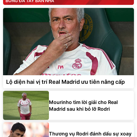
BÓNG ĐÁ TÂY BAN NHA
Lộ diện hai vị trí Real Madrid ưu tiên nâng cấp
Mourinho tìm lời giải cho Real
Madrid sau khi bỏ lỡ Rodri
Thương vụ Rodri đánh dấu sự xoay