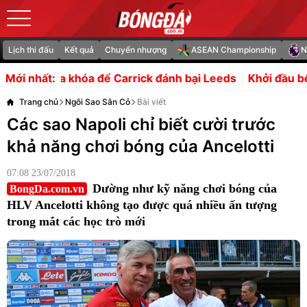
Lịch thi đấu
Kết quả
Chuyển nhượng
ASEAN Championship
N
rrick đánh bại Leeds
Khởi đầu bết bát, Amorim bị báo Ý 
Mới nhất:
Trang chủ
Ngôi Sao Sân Cỏ
Bài viết
Các sao Napoli chỉ biết cười trước
khả năng chơi bóng của Ancelotti
07:08 23/07/2018
Dường như kỹ năng chơi bóng của
BongDa.com.vn
HLV Ancelotti không tạo được quá nhiều ấn tượng
trong mắt các học trò mới