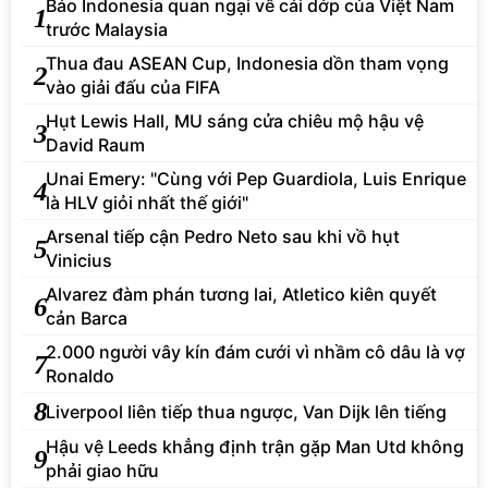
Báo Indonesia quan ngại về cái dớp của Việt Nam
1
trước Malaysia
Thua đau ASEAN Cup, Indonesia dồn tham vọng
2
vào giải đấu của FIFA
Hụt Lewis Hall, MU sáng cửa chiêu mộ hậu vệ
3
David Raum
Unai Emery: "Cùng với Pep Guardiola, Luis Enrique
4
là HLV giỏi nhất thế giới"
Arsenal tiếp cận Pedro Neto sau khi vồ hụt
5
Vinicius
Alvarez đàm phán tương lai, Atletico kiên quyết
6
cản Barca
2.000 người vây kín đám cưới vì nhầm cô dâu là vợ
7
Ronaldo
8
Liverpool liên tiếp thua ngược, Van Dijk lên tiếng
Hậu vệ Leeds khẳng định trận gặp Man Utd không
9
phải giao hữu