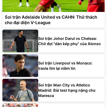
Soi trận Adelaide United vs CAHN: Thử thách
cho đại diện V-League
Soi trận Johor Darul vs Chelsea:
Chờ đợi "dàn kép phụ" của Alonso
Soi trận Liverpool vs Monaco:
Iraola tìm lại niềm tin
Soi trận Man City vs Atletico
Madrid: Bài test hạng nặng cho
Maresca