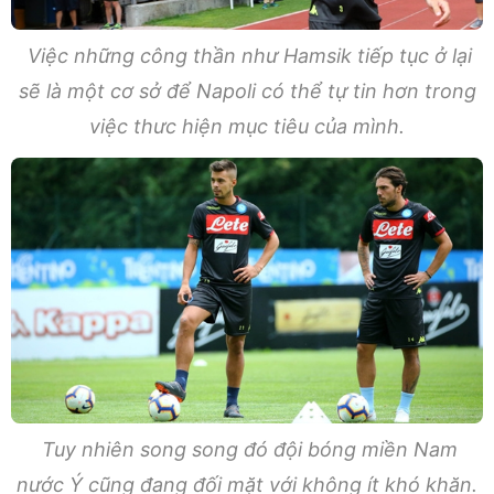
Việc những công thần như Hamsik tiếp tục ở lại
sẽ là một cơ sở để Napoli có thể tự tin hơn trong
việc thưc hiện mục tiêu của mình.
Tuy nhiên song song đó đội bóng miền Nam
nước Ý cũng đang đối mặt với không ít khó khăn.