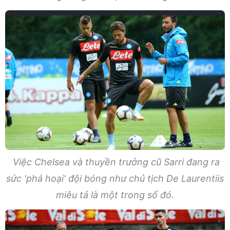
Việc Chelsea và thuyền trưởng cũ Sarri đang ra
sức 'phá hoại' đội bóng như chủ tịch De Laurentiis
miêu tả là một trong số đó.