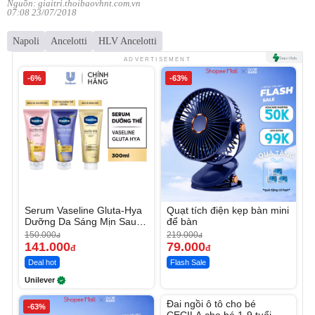
Nguồn: giaitri.thoibaovhnt.com.vn
07:08 23/07/2018
Napoli
Ancelotti
HLV Ancelotti
ADVERTISEMENT
-6%
-63%
Serum Vaseline Gluta-Hya
Quạt tích điện kẹp bàn mini
Dưỡng Da Sáng Mịn Sau 7
để bàn
Ngày
150.000
219.000
đ
đ
141.000
79.000
đ
đ
Deal hot
Flash Sale
Unilever
Unmute
Đai ngồi ô tô cho bé
-63%