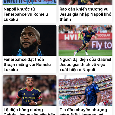
Cấp
1.000.000
đ
825.000
Napoli khước từ
Rào cản khiến thương vụ
đ
Fenerbahce vụ Romelu
Jesus gia nhập Napoli khó
Flash Sale
Lukaku
thành
Lót ghế ôtô, nâng lưng
chống nóng giúp thoải mái
trong di chuyển
295.000
Fenerbahce đạt thỏa
Người đại diện của Gabriel
đ
thuận miệng với Romelu
Jesus giải thích về việc
Đã bán nhiều
Lukaku
xuất hiện ở Napoli
Lộ diện bằng chứng
Tin đồn chuyển nhượng
Gabriel Jesus sắp cập bến
sáng 8/8: Liverpool có