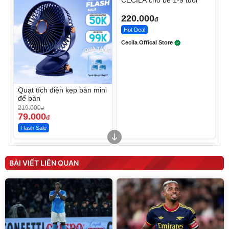
CECILA cho bé 1-9 tuổi
220.000
đ
Hot Deal
Cecila Offical Store
Quạt tích điện kẹp bàn mini
để bàn
219.000
đ
79.000
đ
Flash Sale
Unmute
Unmute
Sữa dưỡng thể nâng tông
Robot Hút Bụi Lau Nhà -
tức thì Vaseline Body
D2-001 - Thông Minh
BÀI VIẾT LIÊN QUAN
190.000
3.000.000
đ
đ
138.330
2.200.000
đ
đ
Discount
Flash Sale
Unmute
Vali Bamozo Khung Nhôm
9066 Size 20/24/28 Cao