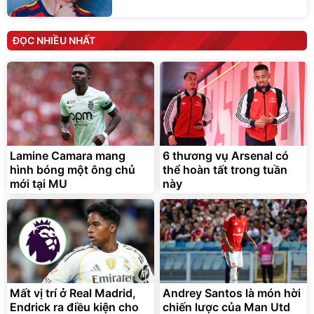
ĐỌC NHIỀU NHẤT
Lamine Camara mang
6 thương vụ Arsenal có
hình bóng một ông chủ
thể hoàn tất trong tuần
mới tại MU
này
Mất vị trí ở Real Madrid,
Andrey Santos là món hời
Endrick ra điều kiện cho
chiến lược của Man Utd