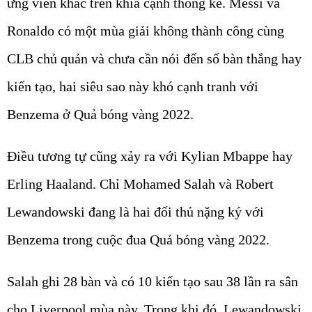
ứng viên khác trên khía cạnh thống kê. Messi và
Ronaldo có một mùa giải không thành công cùng
CLB chủ quản và chưa cần nói đến số bàn thắng hay
kiến tạo, hai siêu sao này khó cạnh tranh với
Benzema ở Quả bóng vàng 2022.
Điều tương tự cũng xảy ra với Kylian Mbappe hay
Erling Haaland. Chỉ Mohamed Salah và Robert
Lewandowski đang là hai đối thủ nặng ký với
Benzema trong cuộc đua Quả bóng vàng 2022.
Salah ghi 28 bàn và có 10 kiến tạo sau 38 lần ra sân
cho Liverpool mùa này. Trong khi đó, Lewandowski