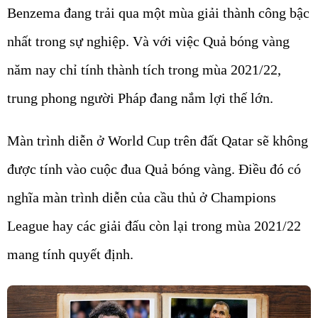
Benzema đang trải qua một mùa giải thành công bậc
nhất trong sự nghiệp. Và với việc Quả bóng vàng
năm nay chỉ tính thành tích trong mùa 2021/22,
trung phong người Pháp đang nắm lợi thế lớn.
Màn trình diễn ở World Cup trên đất Qatar sẽ không
được tính vào cuộc đua Quả bóng vàng. Điều đó có
nghĩa màn trình diễn của cầu thủ ở Champions
League hay các giải đấu còn lại trong mùa 2021/22
mang tính quyết định.