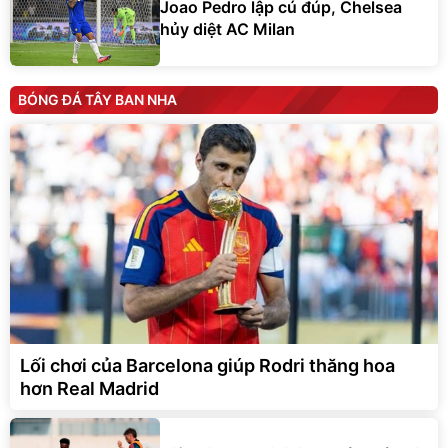
Joao Pedro lập cú đúp, Chelsea
hủy diệt AC Milan
BÓNG ĐÁ TÂY BAN NHA
Lối chơi của Barcelona giúp Rodri thăng hoa
hơn Real Madrid