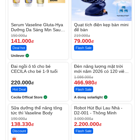
Serum Vaseline Gluta-Hya
Quạt tích điện kẹp bàn mini
Dưỡng Da Sáng Mịn Sau 7
để bàn
Ngày
150.000
219.000
đ
đ
141.000
79.000
đ
đ
Deal hot
Flash Sale
Unilever
Unmute
Unmute
Đai ngồi ô tô cho bé
Đèn năng lượng mặt trời
-56%
CECILA cho bé 1-9 tuổi
mới năm 2026 có 120 viên
LED lớn
1.086.000
đ
220.000
466.980
đ
đ
Hot Deal
Flash Sale
Cecila Offical Store
A dong solarlight
Unmute
Unmute
Sữa dưỡng thể nâng tông
Robot Hút Bụi Lau Nhà -
-27%
-26%
tức thì Vaseline Body
D2-001 - Thông Minh
190.000
3.000.000
đ
đ
138.330
2.200.000
đ
đ
Discount
Flash Sale