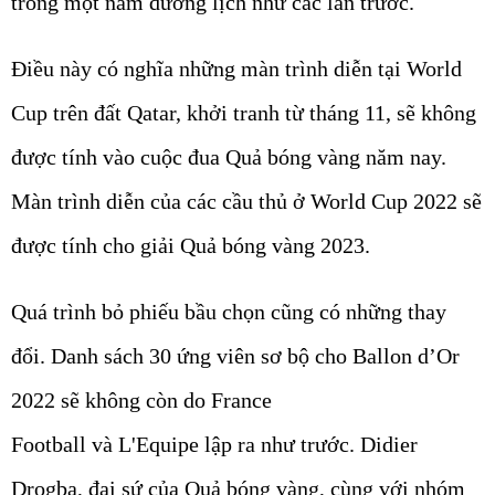
trong một năm dương lịch như các lần trước.
Điều này có nghĩa những màn trình diễn tại World
Cup trên đất Qatar, khởi tranh từ tháng 11, sẽ không
được tính vào cuộc đua Quả bóng vàng năm nay.
Màn trình diễn của các cầu thủ ở World Cup 2022 sẽ
được tính cho giải Quả bóng vàng 2023.
Quá trình bỏ phiếu bầu chọn cũng có những thay
đổi. Danh sách 30 ứng viên sơ bộ cho Ballon d’Or
2022 sẽ không còn do France
Football và L'Equipe lập ra như trước. Didier
Drogba, đại sứ của Quả bóng vàng, cùng với nhóm