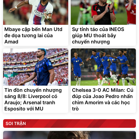
Mbaye cập bến Man Utd
Sự tỉnh táo của INEOS
đe dọa tương lai của
giúp MU thoát bẫy
Amad
chuyển nhượng
Tin đồn chuyển nhượng
Chelsea 3-0 AC Milan: Cú
sáng 8/8: Liverpool có
đúp của Joao Pedro nhấn
Araujo; Arsenal tranh
chìm Amorim và các học
Esposito với MU
trò
SOI TRẬN