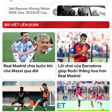
Unmute
Vali Bamozo Khung Nhôm
9066 Size 20/24/28 Cao
Cấp
1.000.000
đ
825.000
đ
BÀI VIẾT LIÊN QUAN
Flash Sale
Lót ghế ôtô, nâng lưng
chống nóng giúp thoải mái
trong di chuyển
Real Madrid chia buồn khi
Lối chơi của Barcelona
295.000
cha Messi qua đời
giúp Rodri thăng hoa hơn
đ
Real Madrid
Đã bán nhiều