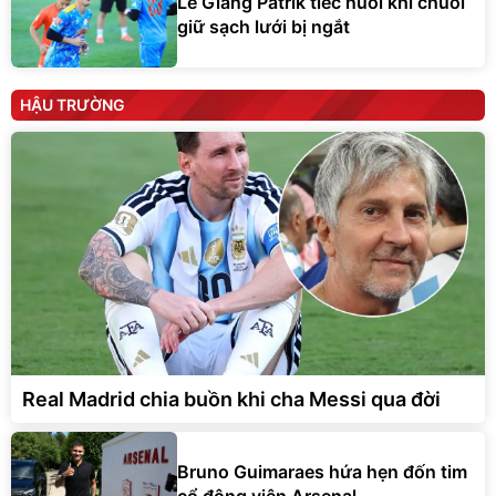
Lê Giang Patrik tiếc nuối khi chuỗi
giữ sạch lưới bị ngắt
HẬU TRƯỜNG
Real Madrid chia buồn khi cha Messi qua đời
Bruno Guimaraes hứa hẹn đốn tim