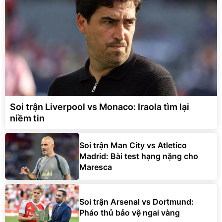
Soi trận Liverpool vs Monaco: Iraola tìm lại
niềm tin
Soi trận Man City vs Atletico
Madrid: Bài test hạng nặng cho
Maresca
Soi trận Arsenal vs Dortmund:
Pháo thủ bảo vệ ngai vàng