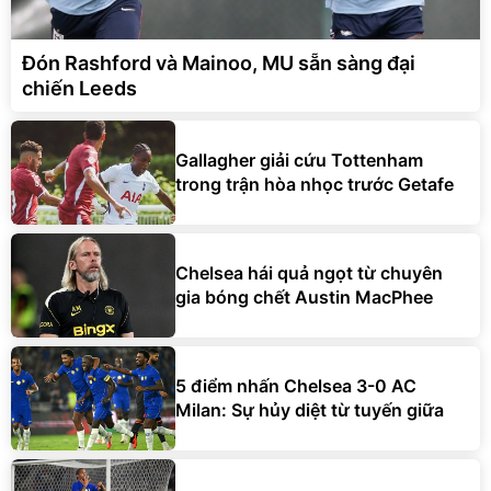
Đón Rashford và Mainoo, MU sẵn sàng đại
chiến Leeds
Gallagher giải cứu Tottenham
trong trận hòa nhọc trước Getafe
Chelsea hái quả ngọt từ chuyên
gia bóng chết Austin MacPhee
5 điểm nhấn Chelsea 3-0 AC
Milan: Sự hủy diệt từ tuyến giữa