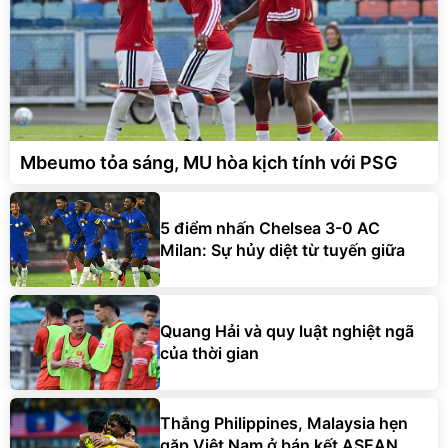
Mbeumo tỏa sáng, MU hòa kịch tính với PSG
5 điểm nhấn Chelsea 3-0 AC
Milan: Sự hủy diệt từ tuyến giữa
Quang Hải và quy luật nghiệt ngã
của thời gian
Thắng Philippines, Malaysia hẹn
gặp Việt Nam ở bán kết ASEAN