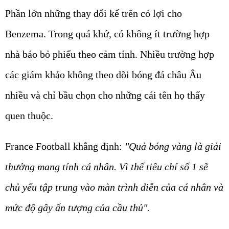
Phần lớn những thay đổi kể trên có lợi cho
Benzema. Trong quá khứ, có không ít trường hợp
nhà báo bỏ phiếu theo cảm tính. Nhiều trường hợp
các giám khảo không theo dõi bóng đá châu Âu
nhiều và chỉ bầu chọn cho những cái tên họ thấy
quen thuộc.
France Football khẳng định:
"Quả bóng vàng là giải
thưởng mang tính cá nhân. Vì thế tiêu chí số 1 sẽ
chủ yếu tập trung vào màn trình diễn của cá nhân và
mức độ gây ấn tượng của cầu thủ".