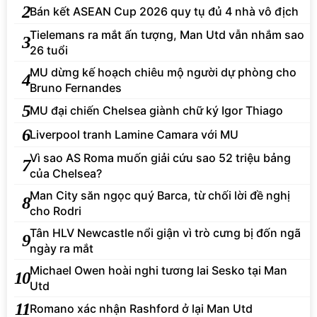
2
Bán kết ASEAN Cup 2026 quy tụ đủ 4 nhà vô địch
Tielemans ra mắt ấn tượng, Man Utd vẫn nhắm sao
3
26 tuổi
MU dừng kế hoạch chiêu mộ người dự phòng cho
4
Bruno Fernandes
5
MU đại chiến Chelsea giành chữ ký Igor Thiago
6
Liverpool tranh Lamine Camara với MU
Vì sao AS Roma muốn giải cứu sao 52 triệu bảng
7
của Chelsea?
Man City săn ngọc quý Barca, từ chối lời đề nghị
8
cho Rodri
Tân HLV Newcastle nổi giận vì trò cưng bị đốn ngã
9
ngày ra mắt
Michael Owen hoài nghi tương lai Sesko tại Man
10
Utd
11
Romano xác nhận Rashford ở lại Man Utd