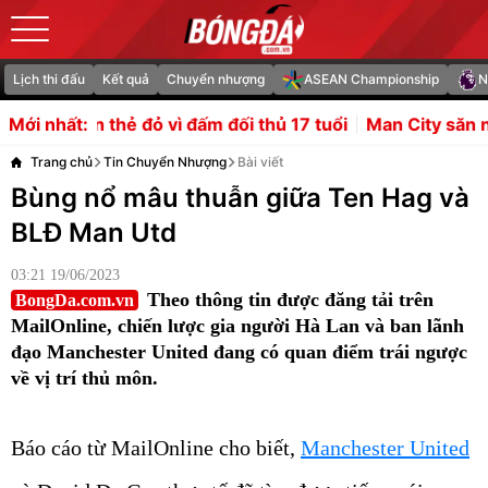
Lịch thi đấu
Kết quả
Chuyển nhượng
ASEAN Championship
N
 đấm đối thủ 17 tuổi
Man City săn ngọc quý Barca, từ chối
Mới nhất:
Trang chủ
Tin Chuyển Nhượng
Bài viết
Bùng nổ mâu thuẫn giữa Ten Hag và
BLĐ Man Utd
03:21 19/06/2023
Theo thông tin được đăng tải trên
BongDa.com.vn
MailOnline, chiến lược gia người Hà Lan và ban lãnh
đạo Manchester United đang có quan điểm trái ngược
về vị trí thủ môn.
Báo cáo từ MailOnline cho biết,
Manchester United