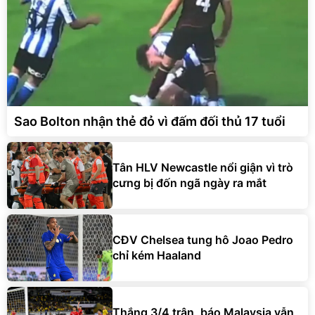
Sao Bolton nhận thẻ đỏ vì đấm đối thủ 17 tuổi
Tân HLV Newcastle nổi giận vì trò
cưng bị đốn ngã ngày ra mắt
CĐV Chelsea tung hô Joao Pedro
chỉ kém Haaland
Thắng 3/4 trận, báo Malaysia vẫn