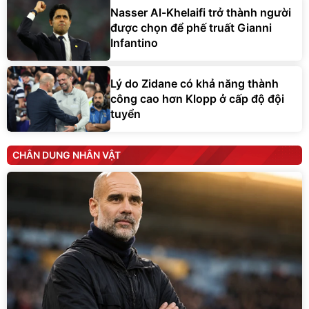
Nasser Al-Khelaifi trở thành người
được chọn để phế truất Gianni
Infantino
Lý do Zidane có khả năng thành
công cao hơn Klopp ở cấp độ đội
tuyển
CHÂN DUNG NHÂN VẬT