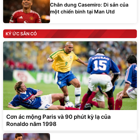
Chân dung Casemiro: Di sản của
một chiến binh tại Man Utd
KÝ ỨC SÂN CỎ
Cơn ác mộng Paris và 90 phút kỳ lạ của
Ronaldo năm 1998