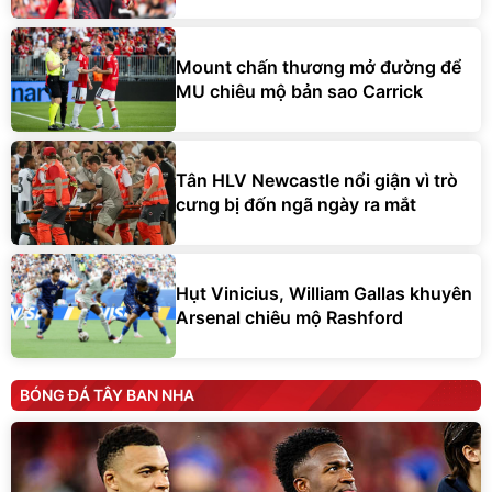
Mount chấn thương mở đường để
MU chiêu mộ bản sao Carrick
Tân HLV Newcastle nổi giận vì trò
cưng bị đốn ngã ngày ra mắt
Hụt Vinicius, William Gallas khuyên
Arsenal chiêu mộ Rashford
BÓNG ĐÁ TÂY BAN NHA