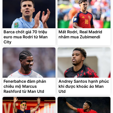
Barca chốt giá 70 triệu
Mất Rodri, Real Madrid
euro mua Rodri từ Man
nhắm mua Zubimendi
City
Fenerbahce đàm phán
Andrey Santos hạnh phúc
chiêu mộ Marcus
khi được khoác áo Man
Rashford từ Man Utd
Utd