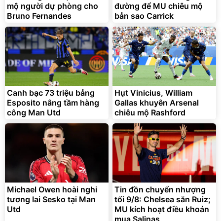
mộ người dự phòng cho
đường để MU chiêu mộ
Flash Sale
Bruno Fernandes
bản sao Carrick
Lót ghế ôtô, nâng lưng
chống nóng giúp thoải mái
trong di chuyển
295.000
Canh bạc 73 triệu bảng
Hụt Vinicius, William
đ
Esposito nâng tầm hàng
Gallas khuyên Arsenal
Đã bán nhiều
công Man Utd
chiêu mộ Rashford
Michael Owen hoài nghi
Tin đồn chuyển nhượng
tương lai Sesko tại Man
tối 9/8: Chelsea săn Ruiz;
Utd
MU kích hoạt điều khoản
mua Salinas