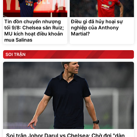
Tin đồn chuyển nhượng
Điều gì đã hủy hoại sự
tối 9/8: Chelsea săn Ruiz;
nghiệp của Anthony
MU kích hoạt điều khoản
Martial?
mua Salinas
SOI TRẬN
Soi trận Johor Darul vs Chelsea: Chờ đợi "dàn