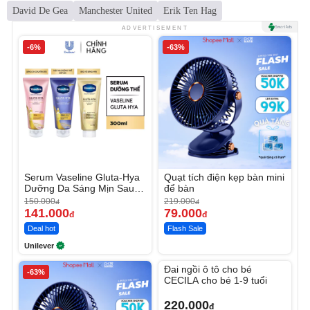
David De Gea
Manchester United
Erik Ten Hag
ADVERTISEMENT
-6%
-63%
Serum Vaseline Gluta-Hya
Quạt tích điện kẹp bàn mini
Dưỡng Da Sáng Mịn Sau 7
để bàn
Ngày
150.000
219.000
đ
đ
141.000
79.000
đ
đ
Deal hot
Flash Sale
Unilever
Unmute
Đai ngồi ô tô cho bé
-63%
CECILA cho bé 1-9 tuổi
220.000
đ