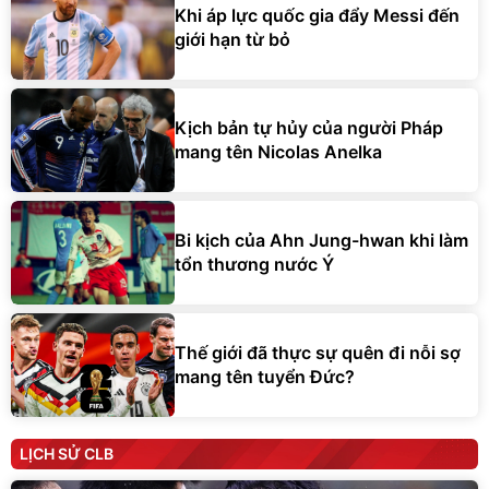
Khi áp lực quốc gia đẩy Messi đến
giới hạn từ bỏ
Kịch bản tự hủy của người Pháp
mang tên Nicolas Anelka
Bi kịch của Ahn Jung-hwan khi làm
tổn thương nước Ý
Thế giới đã thực sự quên đi nỗi sợ
mang tên tuyển Đức?
LỊCH SỬ CLB