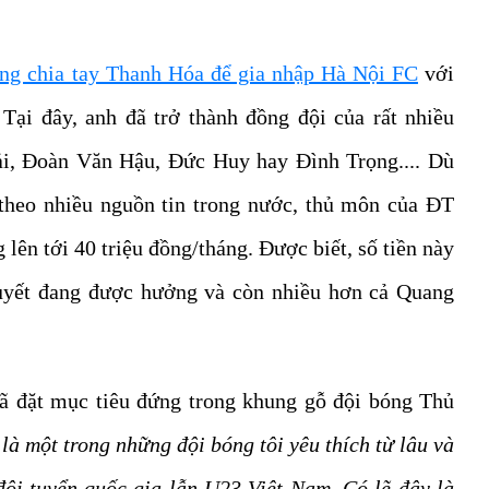
ng chia tay Thanh Hóa để gia nhập Hà Nội FC
với
Tại đây, anh đã trở thành đồng đội của rất nhiều
i, Đoàn Văn Hậu, Đức Huy hay Đình Trọng.... Dù
 theo nhiều nguồn tin trong nước, thủ môn của ĐT
ên tới 40 triệu đồng/tháng. Được biết, số tiền này
yết đang được hưởng và còn nhiều hơn cả Quang
ã đặt mục tiêu đứng trong khung gỗ đội bóng Thủ
là một trong những đội bóng tôi yêu thích từ lâu và
đội tuyển quốc gia lẫn U23 Việt Nam. Có lẽ đây là