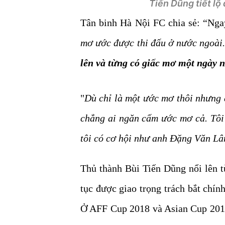
Tiến Dũng tiết lộ 
Tân binh Hà Nội FC chia sẻ: “Nga
mơ ước được thi đấu ở nước ngoài
lên và từng có giấc mơ một ngày n
"
Dù chỉ là một ước mơ thôi nhưng đ
chẳng ai ngăn cấm ước mơ cả. Tôi 
tôi có cơ hội như anh Đặng Văn Lâ
Thủ thành Bùi Tiến Dũng nổi lên t
tục được giao trọng trách bắt chí
Ở AFF Cup 2018 và Asian Cup 2019