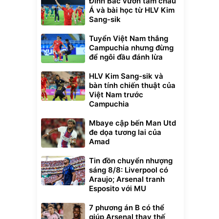
Đình Bắc vươn tầm châu
Á và bài học từ HLV Kim
Sang-sik
Tuyển Việt Nam thắng
Campuchia nhưng đừng
để ngôi đầu đánh lừa
HLV Kim Sang-sik và
bàn tính chiến thuật của
Việt Nam trước
Campuchia
Mbaye cập bến Man Utd
đe dọa tương lai của
Amad
Tin đồn chuyển nhượng
sáng 8/8: Liverpool có
Araujo; Arsenal tranh
Esposito với MU
7 phương án B có thể
giúp Arsenal thay thế