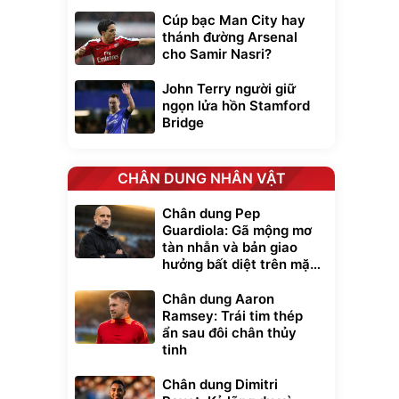
Cúp bạc Man City hay
thánh đường Arsenal
cho Samir Nasri?
John Terry người giữ
ngọn lửa hồn Stamford
Bridge
CHÂN DUNG NHÂN VẬT
Chân dung Pep
Guardiola: Gã mộng mơ
tàn nhẫn và bản giao
hưởng bất diệt trên mặt
cỏ xanh
Chân dung Aaron
Ramsey: Trái tim thép
ẩn sau đôi chân thủy
tinh
Chân dung Dimitri