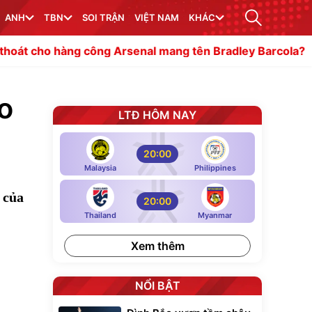
ANH
TBN
SOI TRẬN
VIỆT NAM
KHÁC
ng công Arsenal mang tên Bradley Barcola?
Tiết lộ vai t
o
LTĐ HÔM NAY
20:00
Malaysia
Philippines
 của
20:00
Thailand
Myanmar
Xem thêm
NỔI BẬT