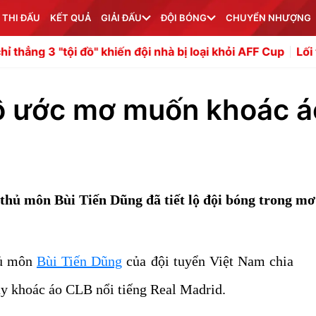
 THI ĐẤU
KẾT QUẢ
GIẢI ĐẤU
ĐỘI BÓNG
CHUYỂN NHƯỢNG
 đồ" khiến đội nhà bị loại khỏi AFF Cup
Lối thoát cho hà
lộ ước mơ muốn khoác á
thủ môn Bùi Tiến Dũng đã tiết lộ đội bóng trong mơ
hủ môn
Bùi Tiến Dũng
của đội tuyển Việt Nam chia
y khoác áo CLB nổi tiếng Real Madrid.