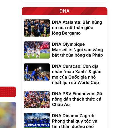
Unmute
t Bụi Lau
Vali Bamozo
DNA
-001 -
Khung Nhôm
inh
9066 Size
1.000.000
đ
đ
DNA Atalanta: Bản hùng
20/24/28 Cao Cấp
000
825.000
đ
đ
ca của nữ thần giữa
Flash Sale
lòng Bergamo
DNA Olympique
Lót ghế ôtô, nâng
Marseille: Ngôi sao vàng
lưng chống nóng
bất tử của bóng đá Pháp
giúp thoải mái
trong di chuyển
295.000
đ
DNA Curacao: Cơn địa
Đã bán nhiều
chấn "màu Xanh" & giấc
mơ của Quốc gia nhỏ
nhất lịch sử World Cup
DNA PSV Eindhoven: Gã
nông dân thách thức cả
Châu Âu
DNA Dinamo Zagreb:
Phong thái quý tộc và
tinh thần đường phố