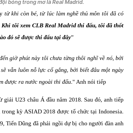
đội bóng trong mơ là Real Madrid.
y
từ khi còn bé, từ lúc làm nghề thủ môn tôi đã có
.
Khi tôi xem CLB Real Madrid thi đấu, tôi đã thốt
ào đó sẽ được thi đấu tại đây
”
ến giờ phút này tôi chưa từng thôi nghĩ về nó, bởi
sẽ vẫn luôn nỗ lực cố gắng, bởi biết đâu một ngày
m được ra nước ngoài thi đấu
." Anh nói tiếp
ừ giải U23 châu Á đầu năm 2018. Sau đó, anh tiếp
nh trong kỳ ASIAD 2018 được tổ chức tại Indonesia.
, Tiến Dũng đã phải ngồi dự bị cho người đàn anh