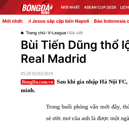
MỚI NHẤT
ASEAN CUP 2026
LỊCH
 Jesus sắp cập bến Napoli
Báo Indonesia chỉ thẳng 3 "tội
Mới nhất:
Trang chủ
V-League
Bài viết
Bùi Tiến Dũng thổ 
Real Madrid
05:20 02/02/2019
Sau khi gia nhập Hà Nội FC, 
BongDa.com.vn
mình.
Trong buổi phỏng vấn mới đây, t
sẻ ước mơ của anh là được một ngà