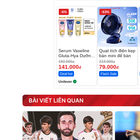
-6%
-63%
Serum Vaseline
Quạt tích điện kẹp
Gluta-Hya Dưỡng
bàn mini để bàn
Da Sáng Mịn Sau
150.000
219.000
đ
đ
7 Ngày
141.000
79.000
đ
đ
Deal hot
Flash Sale
Unilever
BÀI VIẾT LIÊN QUAN