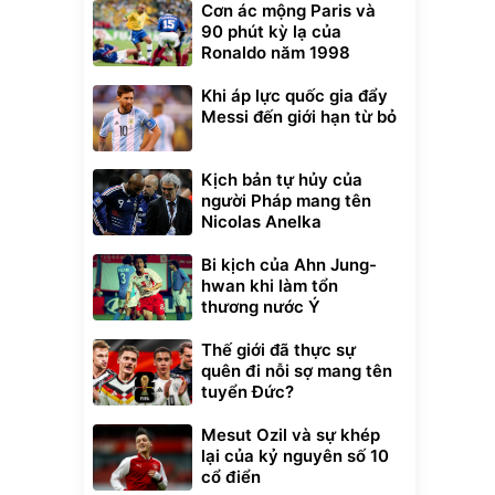
Cơn ác mộng Paris và
90 phút kỳ lạ của
Ronaldo năm 1998
Khi áp lực quốc gia đẩy
Messi đến giới hạn từ bỏ
Kịch bản tự hủy của
người Pháp mang tên
Nicolas Anelka
Bi kịch của Ahn Jung-
hwan khi làm tổn
thương nước Ý
Thế giới đã thực sự
quên đi nỗi sợ mang tên
tuyển Đức?
Mesut Ozil và sự khép
lại của kỷ nguyên số 10
cổ điển