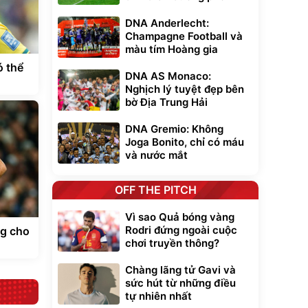
DNA Anderlecht:
Champagne Football và
màu tím Hoàng gia
ó thể
DNA AS Monaco:
Nghịch lý tuyệt đẹp bên
bờ Địa Trung Hải
DNA Gremio: Không
Joga Bonito, chỉ có máu
và nước mắt
OFF THE PITCH
Vì sao Quả bóng vàng
Rodri đứng ngoài cuộc
ng cho
chơi truyền thông?
Chàng lãng tử Gavi và
sức hút từ những điều
tự nhiên nhất