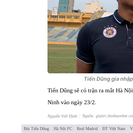
Tiến Dũng gia nhập
Tiến Dũng sẽ có trận ra mắt Hà Nộ
Ninh vào ngày 23/2.
Nguồn: giaitri.thoibaovhnt.c
Nguyễn Viết Định
Bùi Tiến Dũng
Hà Nội FC
Real Madrid
ĐT Việt Nam
V