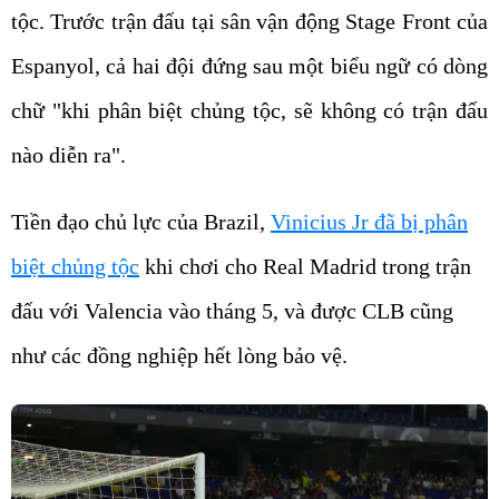
tộc. Trước trận đấu tại sân vận động Stage Front của
Espanyol, cả hai đội đứng sau một biểu ngữ có dòng
chữ "khi phân biệt chủng tộc, sẽ không có trận đấu
nào diễn ra".
Tiền đạo chủ lực của Brazil,
Vinicius Jr đã bị phân
biệt chủng tộc
khi chơi cho Real Madrid trong trận
đấu với Valencia vào tháng 5, và được CLB cũng
như các đồng nghiệp hết lòng bảo vệ.