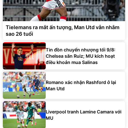
Tielemans ra mắt ấn tượng, Man Utd vẫn nhắm
sao 26 tuổi
Tin đồn chuyển nhượng tối 9/8:
Chelsea săn Ruiz; MU kích hoạt
điều khoản mua Salinas
Romano xác nhận Rashford ở lại
Man Utd
Liverpool tranh Lamine Camara với
MU