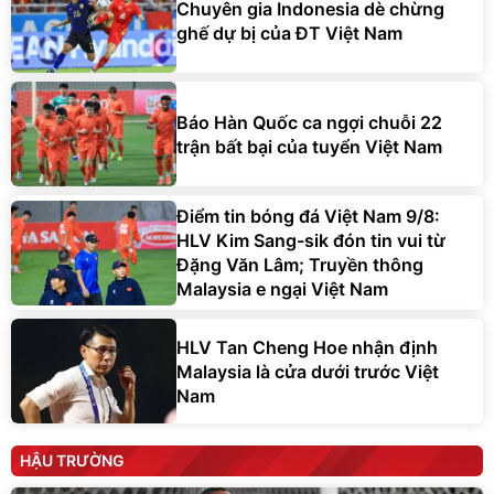
Chuyên gia Indonesia dè chừng
ghế dự bị của ĐT Việt Nam
Báo Hàn Quốc ca ngợi chuỗi 22
trận bất bại của tuyển Việt Nam
Điểm tin bóng đá Việt Nam 9/8:
HLV Kim Sang-sik đón tin vui từ
Đặng Văn Lâm; Truyền thông
Malaysia e ngại Việt Nam
HLV Tan Cheng Hoe nhận định
Malaysia là cửa dưới trước Việt
Nam
HẬU TRƯỜNG