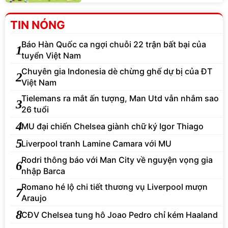
TIN NÓNG
Báo Hàn Quốc ca ngợi chuỗi 22 trận bất bại của
1
tuyển Việt Nam
Chuyên gia Indonesia dè chừng ghế dự bị của ĐT
2
Việt Nam
Tielemans ra mắt ấn tượng, Man Utd vẫn nhắm sao
3
26 tuổi
4
MU đại chiến Chelsea giành chữ ký Igor Thiago
5
Liverpool tranh Lamine Camara với MU
Rodri thông báo với Man City về nguyện vọng gia
6
nhập Barca
Romano hé lộ chi tiết thương vụ Liverpool mượn
7
Araujo
8
CĐV Chelsea tung hô Joao Pedro chỉ kém Haaland