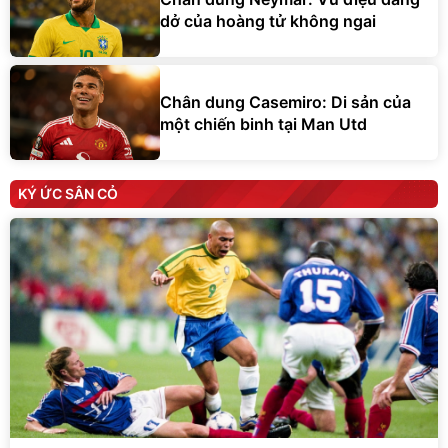
dở của hoàng tử không ngai
Chân dung Casemiro: Di sản của
một chiến binh tại Man Utd
KÝ ỨC SÂN CỎ