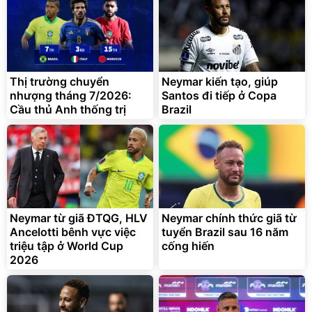
đ
đ
Flash Sale
Đã bán nhiều
Thị trường chuyển
Neymar kiến tạo, giúp
nhượng tháng 7/2026:
Santos đi tiếp ở Copa
Cầu thủ Anh thống trị
Brazil
Bạt phủ xe ô tô cao cấp,
Xe đạp điện trợ lực G-
tráng nhôm 03 lớp
Force C14 gấp gọn bỏ cốp
tiện lợi
392.000
9.900.000
đ
đ
325.000
7.092.000
Neymar từ giã ĐTQG, HLV
đ
Neymar chính thức giã từ
đ
Ancelotti bênh vực việc
tuyển Brazil sau 16 năm
Đã bán nhiều
Đang xem nhiều
triệu tập ở World Cup
cống hiến
G-FORCE VIETNA
2026