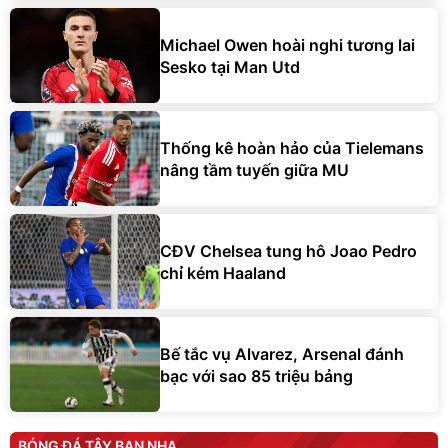
Michael Owen hoài nghi tương lai
Sesko tại Man Utd
Thống kê hoàn hảo của Tielemans
nâng tầm tuyến giữa MU
CĐV Chelsea tung hô Joao Pedro
chỉ kém Haaland
Bế tắc vụ Alvarez, Arsenal đánh
bạc với sao 85 triệu bảng
BÓNG ĐÁ TÂY BAN NHA