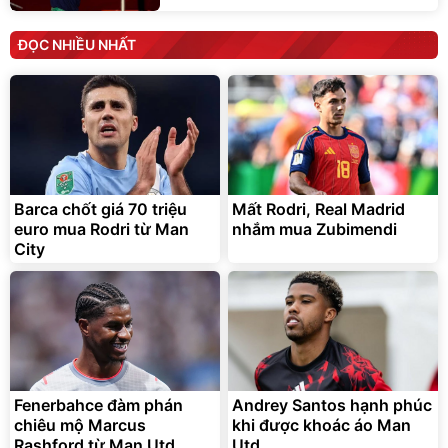
ĐỌC NHIỀU NHẤT
Barca chốt giá 70 triệu
Mất Rodri, Real Madrid
euro mua Rodri từ Man
nhắm mua Zubimendi
City
Fenerbahce đàm phán
Andrey Santos hạnh phúc
chiêu mộ Marcus
khi được khoác áo Man
Rashford từ Man Utd
Utd