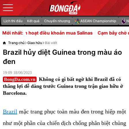
Lịch thi đấu
Kết quả
Chuyển nhượng
ASEAN Championship
N
điều khoản mua Salinas
Cạm bẫy chờ đợi tuyển Việt Nam 
Mới nhất:
Trang chủ
Giao hữu
Bài viết
Brazil hủy diệt Guinea trong màu áo
đen
19:09 18/06/2023
Không có gì bất ngờ khi Brazil đã có
BongDa.com.vn
thắng lợi dễ dàng trước Guinea trong trận giao hữu ở
Barcelona.
Brazil
mặc trang phục toàn màu đen trong hiệp một
như một phần của chiến dịch chống phân biệt chủng