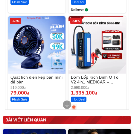
Flash Sale
Deal hot
Unilever
-63%
-50%
Quạt tích điện kẹp bàn mini
Bơm Lốp Kích Bình Ô Tô
để bàn
V2 4in1 MEDICAR –
12.000mAh
219.000
2.690.000
đ
đ
79.000
1.335.100
đ
đ
Flash Sale
Hot Deal
Unmute
Unmute
Máy ép chậm trái cây
Máy rửa xe cầm tay xịt rửa
BÀI VIẾT LIÊN QUAN
Elmich JEE 1855OL
cao áp có tạo bọt tuyết
3.000.000
đ
2.143.650
399.000