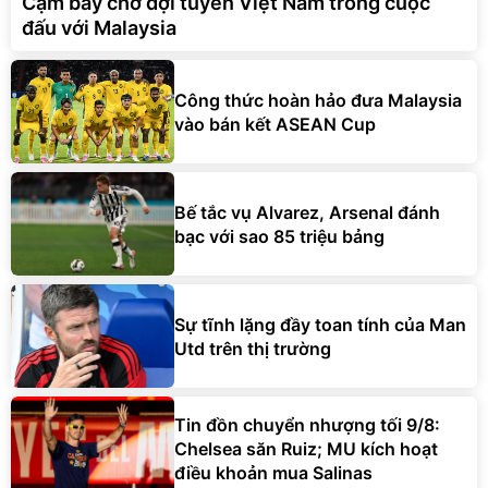
Cạm bẫy chờ đợi tuyển Việt Nam trong cuộc
đấu với Malaysia
Công thức hoàn hảo đưa Malaysia
vào bán kết ASEAN Cup
Bế tắc vụ Alvarez, Arsenal đánh
bạc với sao 85 triệu bảng
Sự tĩnh lặng đầy toan tính của Man
Utd trên thị trường
Tin đồn chuyển nhượng tối 9/8:
Chelsea săn Ruiz; MU kích hoạt
điều khoản mua Salinas