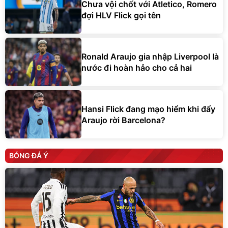
Chưa vội chốt với Atletico, Romero
đợi HLV Flick gọi tên
Ronald Araujo gia nhập Liverpool là
nước đi hoàn hảo cho cả hai
Hansi Flick đang mạo hiểm khi đẩy
Araujo rời Barcelona?
BÓNG ĐÁ Ý