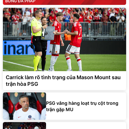
BÓNG ĐÁ PHÁP
Carrick làm rõ tình trạng của Mason Mount sau
trận hòa PSG
PSG vắng hàng loạt trụ cột trong
trận gặp MU