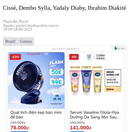
Cissé, Dembo Sylla, Yadaly Diaby, Ibrahim Diakité
Phạm Bá Thạch
Nguồn: giaitri.thoibaovhnt.com.vn
19:09 18/06/2023
Brazil
Guinea
ADVERTISEMENT
-63%
-6%
Quạt tích điện kẹp bàn mini
Serum Vaseline Gluta-Hya
để bàn
Dưỡng Da Sáng Mịn Sau 7
Ngày
219.000
150.000
đ
đ
79.000
141.000
đ
đ