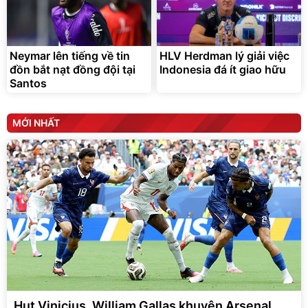
Neymar lên tiếng về tin
HLV Herdman lý giải việc
đồn bắt nạt đồng đội tại
Indonesia đá ít giao hữu
Santos
MỚI NHẤT
Hụt Vinicius, William Gallas khuyên Arsenal