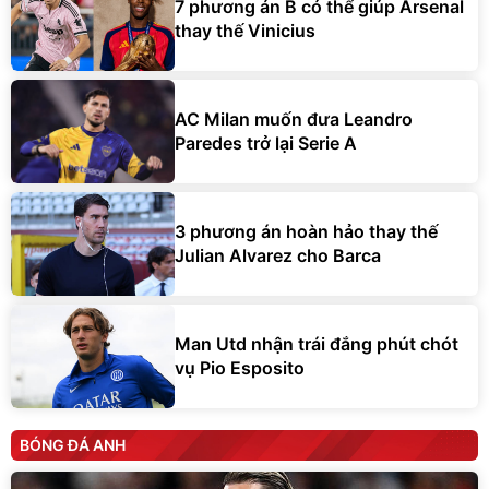
7 phương án B có thể giúp Arsenal
thay thế Vinicius
AC Milan muốn đưa Leandro
Paredes trở lại Serie A
3 phương án hoàn hảo thay thế
Julian Alvarez cho Barca
Man Utd nhận trái đắng phút chót
vụ Pio Esposito
BÓNG ĐÁ ANH