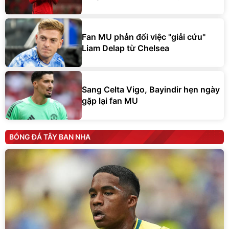
Fan MU phản đối việc "giải cứu"
Liam Delap từ Chelsea
Sang Celta Vigo, Bayindir hẹn ngày
gặp lại fan MU
BÓNG ĐÁ TÂY BAN NHA