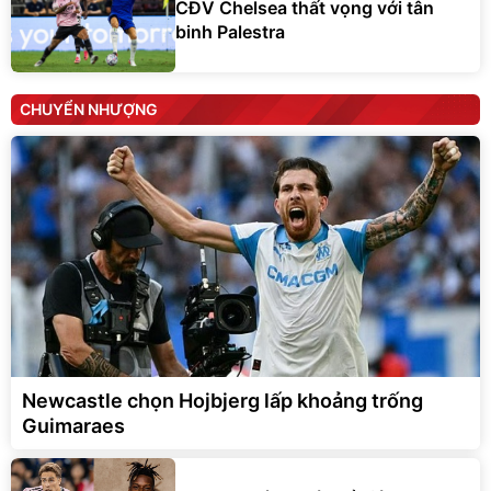
CĐV Chelsea thất vọng với tân
binh Palestra
CHUYỂN NHƯỢNG
Newcastle chọn Hojbjerg lấp khoảng trống
Guimaraes