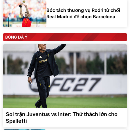
Bóc tách thương vụ Rodri từ chối
Real Madrid để chọn Barcelona
BÓNG ĐÁ Ý
Soi trận Juventus vs Inter: Thử thách lớn cho
Spalletti