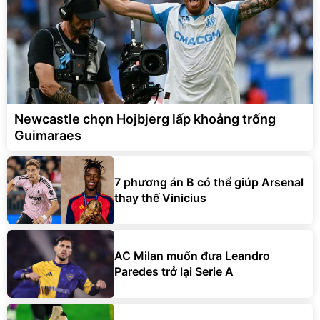
Newcastle chọn Hojbjerg lấp khoảng trống
Guimaraes
7 phương án B có thể giúp Arsenal
thay thế Vinicius
AC Milan muốn đưa Leandro
Paredes trở lại Serie A