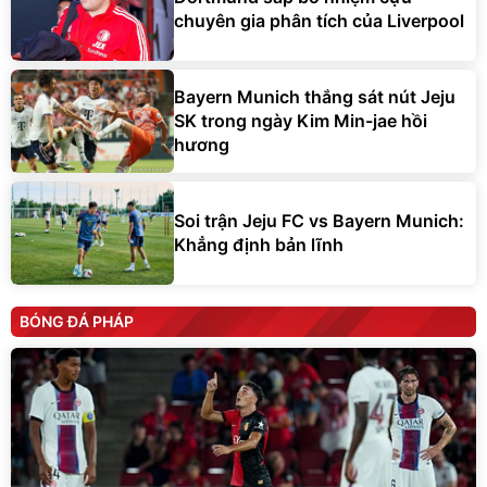
chuyên gia phân tích của Liverpool
Bayern Munich thắng sát nút Jeju
SK trong ngày Kim Min-jae hồi
hương
Soi trận Jeju FC vs Bayern Munich:
Khẳng định bản lĩnh
BÓNG ĐÁ PHÁP