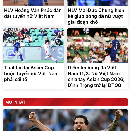
HLV Hoàng Văn Phúc dẫn
HLV Mai Đức Chung hiến
dắt tuyển nữ Việt Nam
kế giúp bóng đá nữ vượt
giai đoạn khó
Thất bại tại Asian Cup
Điểm tin bóng đá Việt
buộc tuyển nữ Việt Nam
Nam 11/3: Nữ Việt Nam
phải cải tổ
chia tay Asian Cup 2026;
Đình Trọng trở lại ĐTQG
MỚI NHẤT