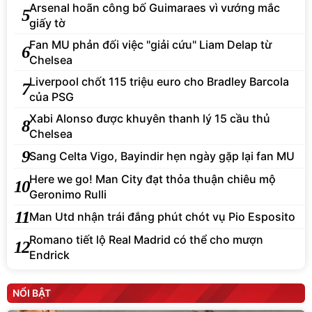
Arsenal hoãn công bố Guimaraes vì vướng mắc
5
giấy tờ
Fan MU phản đối việc "giải cứu" Liam Delap từ
6
Chelsea
Liverpool chốt 115 triệu euro cho Bradley Barcola
7
của PSG
Xabi Alonso được khuyên thanh lý 15 cầu thủ
8
Chelsea
9
Sang Celta Vigo, Bayindir hẹn ngày gặp lại fan MU
Here we go! Man City đạt thỏa thuận chiêu mộ
10
Geronimo Rulli
11
Man Utd nhận trái đắng phút chót vụ Pio Esposito
Romano tiết lộ Real Madrid có thể cho mượn
12
Endrick
NỔI BẬT