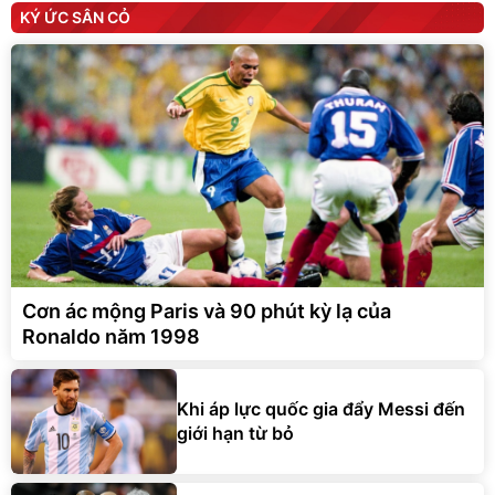
KÝ ỨC SÂN CỎ
Cơn ác mộng Paris và 90 phút kỳ lạ của
Ronaldo năm 1998
Khi áp lực quốc gia đẩy Messi đến
giới hạn từ bỏ