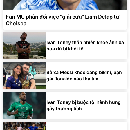
Fan MU phản đối việc "giải cứu" Liam Delap từ
Chelsea
Ivan Toney thản nhiên khoe ảnh xa
hoa dù bị khởi tố
Bà xã Messi khoe dáng bikini, bạn
gái Ronaldo vào thả tim
Ivan Toney bị buộc tội hành hung
gây thương tích