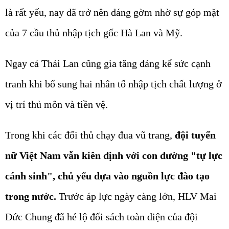
là rất yếu, nay đã trở nên đáng gờm nhờ sự góp mặt
của 7 cầu thủ nhập tịch gốc Hà Lan và Mỹ.
Ngay cả Thái Lan cũng gia tăng đáng kể sức cạnh
tranh khi bổ sung hai nhân tố nhập tịch chất lượng ở
vị trí thủ môn và tiền vệ.
Trong khi các đối thủ chạy đua vũ trang,
đội tuyển
nữ Việt Nam vẫn kiên định với con đường "tự lực
cánh sinh", chủ yếu dựa vào nguồn lực đào tạo
trong nước.
Trước áp lực ngày càng lớn, HLV Mai
Đức Chung đã hé lộ đối sách toàn diện của đội