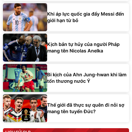
Khi áp lực quốc gia đẩy Messi đến
giới hạn từ bỏ
Kịch bản tự hủy của người Pháp
mang tên Nicolas Anelka
Bi kịch của Ahn Jung-hwan khi làm
tổn thương nước Ý
Thế giới đã thực sự quên đi nỗi sợ
mang tên tuyển Đức?