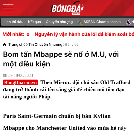
Lịch thi đấu
Kết quả
Chuyển nhượng
ASEAN Championship
N
 lý vận hành của lối đá kiểm soát bóng Tiki-taka
Người đ
Mới nhất:
Trang chủ
Tin Chuyển Nhượng
Bài viết
Bom tấn Mbappe sẽ nổ ở M.U, với
một điều kiện
08:39 18/06/2023
Theo Mirror, đội chủ sân Old Trafford
BongDa.com.vn
đang trở thành cái tên sáng giá để chiêu mộ tiền đạo
tài năng người Pháp.
Paris Saint-Germain chuẩn bị bán Kylian
Mbappe cho Manchester United vào mùa hè
này