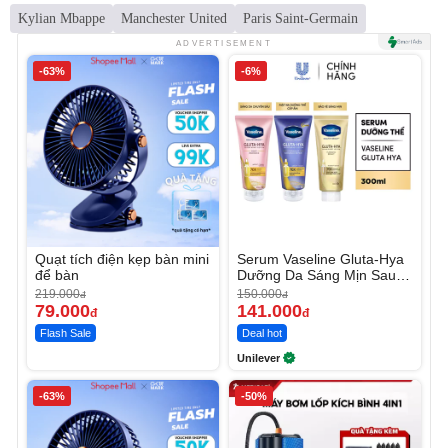
Kylian Mbappe
Manchester United
Paris Saint-Germain
ADVERTISEMENT
-63%
-6%
Quạt tích điện kẹp bàn mini
Serum Vaseline Gluta-Hya
để bàn
Dưỡng Da Sáng Mịn Sau 7
Ngày
219.000
150.000
đ
đ
79.000
141.000
đ
đ
Flash Sale
Deal hot
Unilever
-63%
-50%