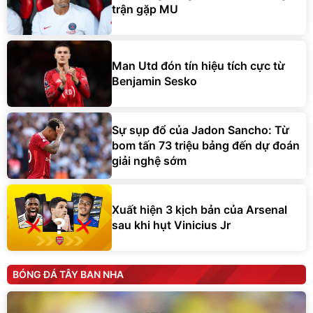
trận gặp MU
Man Utd đón tín hiệu tích cực từ
Benjamin Sesko
Sự sụp đổ của Jadon Sancho: Từ
bom tấn 73 triệu bảng đến dự đoán
giải nghệ sớm
Xuất hiện 3 kịch bản của Arsenal
sau khi hụt Vinicius Jr
BÓNG ĐÁ TÂY BAN NHA