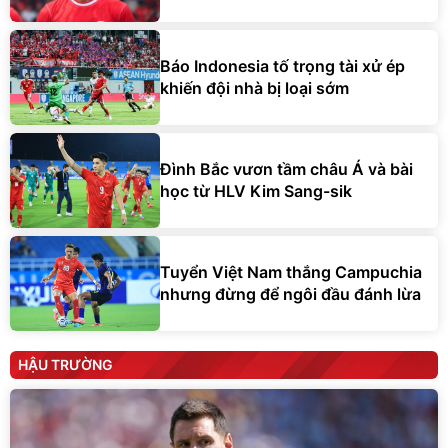
Báo Indonesia tố trọng tài xử ép
khiến đội nhà bị loại sớm
Đình Bắc vươn tầm châu Á và bài
học từ HLV Kim Sang-sik
Tuyển Việt Nam thắng Campuchia
nhưng đừng để ngôi đầu đánh lừa
HẬU TRƯỜNG