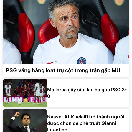
PSG vắng hàng loạt trụ cột trong trận gặp MU
Mallorca gây sốc khi hạ gục PSG 3-
0
Nasser Al-Khelaifi trở thành người
được chọn để phế truất Gianni
Infantino