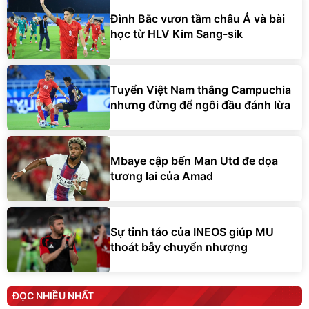
Đình Bắc vươn tầm châu Á và bài
học từ HLV Kim Sang-sik
Tuyển Việt Nam thắng Campuchia
nhưng đừng để ngôi đầu đánh lừa
Mbaye cập bến Man Utd đe dọa
tương lai của Amad
Sự tỉnh táo của INEOS giúp MU
thoát bẫy chuyển nhượng
ĐỌC NHIỀU NHẤT