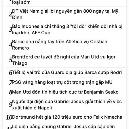
loại sớm
ĐT Việt Nam giải lời nguyền gần 800 ngày tại Mỹ
2
Đình
Báo Indonesia chỉ thẳng 3 "tội đồ" khiến đội nhà bị
3
loại khỏi AFF Cup
Barcelona nẫng tay trên Atletico vụ Cristian
4
Romero
Brentford cự tuyệt đề nghị của Man Utd vụ Igor
5
Thiago
6
Tiết lộ vai trò của Guardiola giúp Barca cướp Rodri
7
PSG vắng hàng loạt trụ cột trong trận gặp MU
8
Man Utd đón tín hiệu tích cực từ Benjamin Sesko
Người đại diện của Gabriel Jesus giải thích về việc
9
xuất hiện ở Napoli
10
Dortmund hét giá 120 triệu euro cho Felix Nmecha
Lộ diện bằng chứng Gabriel Jesus sắp cập bến