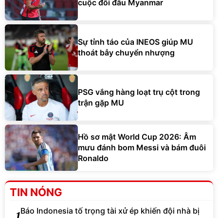
cuộc đối đầu Myanmar
Sự tỉnh táo của INEOS giúp MU
thoát bẫy chuyển nhượng
PSG vắng hàng loạt trụ cột trong
trận gặp MU
Hồ sơ mật World Cup 2026: Âm
mưu đánh bom Messi và bám đuôi
Ronaldo
TIN NÓNG
Báo Indonesia tố trọng tài xử ép khiến đội nhà bị
1