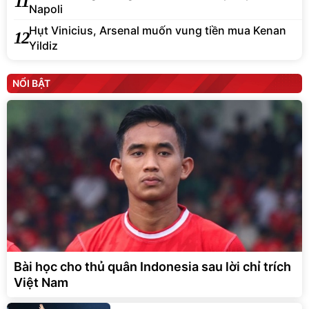
11
Napoli
Hụt Vinicius, Arsenal muốn vung tiền mua Kenan
12
Yildiz
NỔI BẬT
Bài học cho thủ quân Indonesia sau lời chỉ trích
Việt Nam