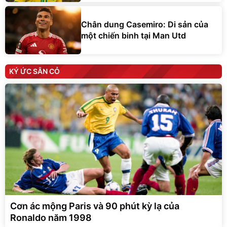
Chân dung Casemiro: Di sản của
một chiến binh tại Man Utd
KÝ ỨC SÂN CỎ
Cơn ác mộng Paris và 90 phút kỳ lạ của
Ronaldo năm 1998