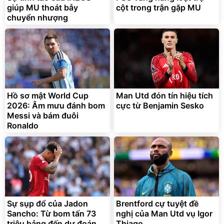
giúp MU thoát bẫy
cột trong trận gặp MU
chuyển nhượng
Bạt phủ xe ô tô cao cấp,
Xe đạp điện trợ lực G-
tráng nhôm 03 lớp
Force C14 gấp gọn bỏ cốp
tiện lợi
392.000
9.900.000
đ
đ
325.000
7.092.000
Hồ sơ mật World Cup
đ
Man Utd đón tín hiệu tích
đ
2026: Âm mưu đánh bom
cực từ Benjamin Sesko
Đã bán nhiều
Đang xem nhiều
Messi và bám đuôi
G-FORCE VIETNA
Ronaldo
Sự sụp đổ của Jadon
Brentford cự tuyệt đề
Sancho: Từ bom tấn 73
nghị của Man Utd vụ Igor
triệu bảng đến dự đoán
Thiago