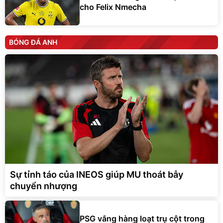
cho Felix Nmecha
BÓNG ĐÁ ANH
Sự tỉnh táo của INEOS giúp MU thoát bẫy
chuyển nhượng
PSG vắng hàng loạt trụ cột trong