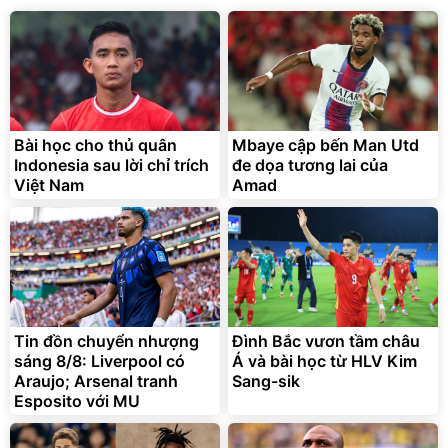
Bài học cho thủ quân
Mbaye cập bến Man Utd
Indonesia sau lời chỉ trích
đe dọa tương lai của
Việt Nam
Amad
Tin đồn chuyển nhượng
Đình Bắc vươn tầm châu
sáng 8/8: Liverpool có
Á và bài học từ HLV Kim
Araujo; Arsenal tranh
Sang-sik
Esposito với MU