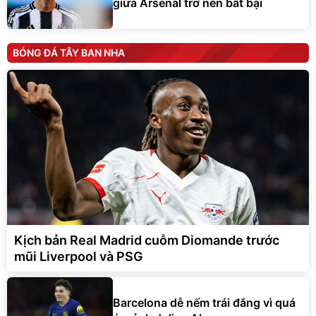
giữa Arsenal trở nên bất bại
BÓNG ĐÁ TÂY BAN NHA
Kịch bản Real Madrid cuỗm Diomande trước
mũi Liverpool và PSG
Barcelona dễ nếm trái đắng vì quá