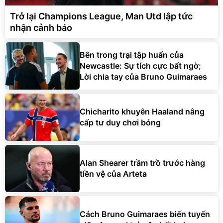
Trở lại Champions League, Man Utd lập tức
nhận cảnh báo
Bên trong trại tập huấn của
Newcastle: Sự tích cực bất ngờ;
Lời chia tay của Bruno Guimaraes
Chicharito khuyên Haaland nâng
cấp tư duy chơi bóng
Alan Shearer trầm trồ trước hàng
tiền vệ của Arteta
Cách Bruno Guimaraes biến tuyến