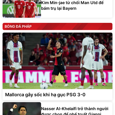
Kim Min-jae từ chối Man Utd để
bám trụ lại Bayern
BÓNG ĐÁ PHÁP
Mallorca gây sốc khi hạ gục PSG 3-0
Nasser Al-Khelaifi trở thành người
được chọn để phế truất Gianni