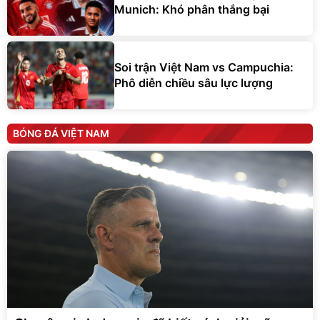
Munich: Khó phân thắng bại
Soi trận Việt Nam vs Campuchia:
Phô diễn chiều sâu lực lượng
BÓNG ĐÁ VIỆT NAM