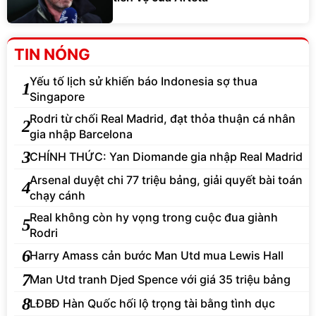
TIN NÓNG
Yếu tố lịch sử khiến báo Indonesia sợ thua
1
Singapore
Rodri từ chối Real Madrid, đạt thỏa thuận cá nhân
2
gia nhập Barcelona
3
CHÍNH THỨC: Yan Diomande gia nhập Real Madrid
Arsenal duyệt chi 77 triệu bảng, giải quyết bài toán
4
chạy cánh
Real không còn hy vọng trong cuộc đua giành
5
Rodri
6
Harry Amass cản bước Man Utd mua Lewis Hall
7
Man Utd tranh Djed Spence với giá 35 triệu bảng
8
LĐBĐ Hàn Quốc hối lộ trọng tài bằng tình dục