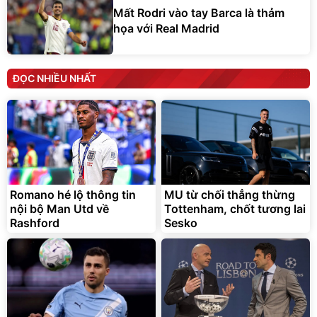
Mất Rodri vào tay Barca là thảm
họa với Real Madrid
ĐỌC NHIỀU NHẤT
Romano hé lộ thông tin
MU từ chối thẳng thừng
nội bộ Man Utd về
Tottenham, chốt tương lai
Rashford
Sesko