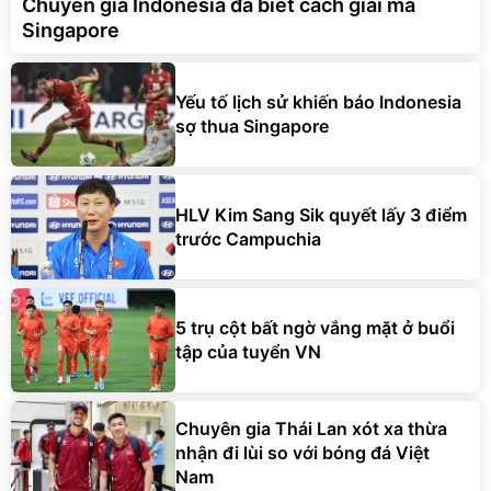
Chuyên gia Indonesia đã biết cách giải mã
Singapore
Yếu tố lịch sử khiến báo Indonesia
sợ thua Singapore
HLV Kim Sang Sik quyết lấy 3 điểm
trước Campuchia
5 trụ cột bất ngờ vắng mặt ở buổi
tập của tuyển VN
Chuyên gia Thái Lan xót xa thừa
nhận đi lùi so với bóng đá Việt
Nam