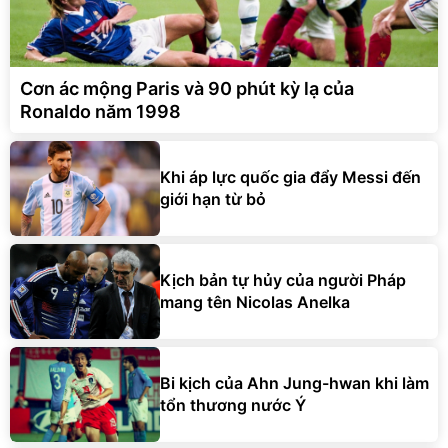
Cơn ác mộng Paris và 90 phút kỳ lạ của
Ronaldo năm 1998
Khi áp lực quốc gia đẩy Messi đến
giới hạn từ bỏ
Kịch bản tự hủy của người Pháp
mang tên Nicolas Anelka
Bi kịch của Ahn Jung-hwan khi làm
tổn thương nước Ý