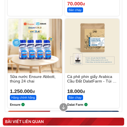
70.000
đ
Bán chạy
Sữa nước Ensure Abbott,
Cà phê phin giấy Arabica
thùng 24 chai
Cầu Đất DalatFarm - Túi 10
g
1.250.000
18.000
đ
đ
Hàng chính hãng
Bán chạy
Ensure
Dalat Farm
BÀI VIẾT LIÊN QUAN