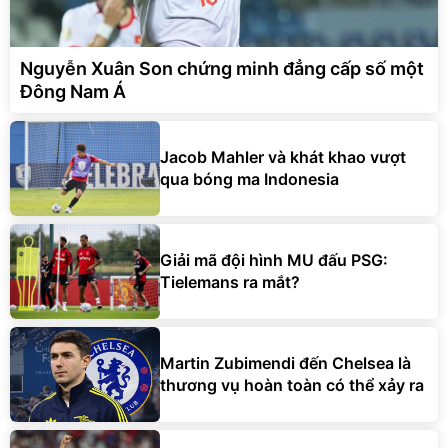
Nguyễn Xuân Son chứng minh đẳng cấp số một
Đông Nam Á
Jacob Mahler và khát khao vượt
qua bóng ma Indonesia
Giải mã đội hình MU đấu PSG:
Tielemans ra mắt?
Martin Zubimendi đến Chelsea là
thương vụ hoàn toàn có thể xảy ra