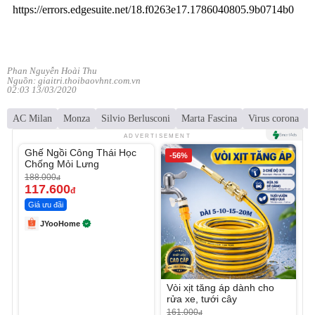
Phan Nguyễn Hoài Thu
Nguồn: giaitri.thoibaovhnt.com.vn
02:03 13/03/2020
AC Milan
Monza
Silvio Berlusconi
Marta Fascina
Virus corona
C
Unmute
ADVERTISEMENT
Ghế Ngồi Công Thái Học
-37%
-56%
Chống Mỏi Lưng
188.000
đ
117.600
đ
Giá ưu đãi
JYooHome
Vòi xịt tăng áp dành cho
rửa xe, tưới cây
161.000
đ