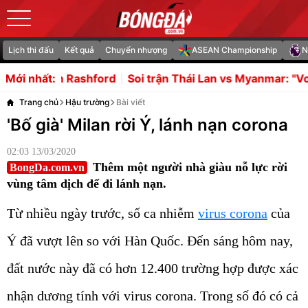
Lịch thi đấu
Kết quả
Chuyển nhượng
ASEAN Championship
N
d
Soi trận Thái Lan vs Myanmar: "Voi chiến" hướng tới t
Mới nhất:
Trang chủ
Hậu trường
Bài viết
'Bố già' Milan rời Ý, lánh nạn corona
02:03 13/03/2020
Thêm một người nhà giàu nỗ lực rời
BongDa.com.vn
vùng tâm dịch để đi lánh nạn.
Từ nhiều ngày trước, số ca nhiễm
virus corona
của
Ý đã vượt lên so với Hàn Quốc. Đến sáng hôm nay,
đất nước này đã có hơn 12.400 trường hợp được xác
nhận dương tính với virus corona. Trong số đó có cả