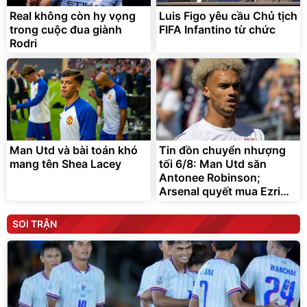
Real không còn hy vọng
Luis Figo yêu cầu Chủ tịch
trong cuộc đua giành
FIFA Infantino từ chức
Rodri
Man Utd và bài toán khó
Tin đồn chuyển nhượng
mang tên Shea Lacey
tối 6/8: Man Utd săn
Antonee Robinson;
Arsenal quyết mua Ezri
Konsa
SOI TRẬN