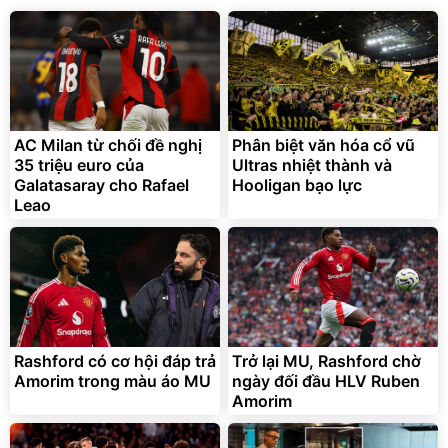
AC Milan từ chối đề nghị
Phân biệt văn hóa cổ vũ
Bộ nồi inox nguyên khối
Sữa bột Ensure Gold
35 triệu euro của
Elmich Trimax EL-
Ultras nhiệt thành và
Abbott hương vani 800g
2136OL04
Galatasaray cho Rafael
Hooligan bạo lực
1.405.000
đ
2.036.700
1.035.000
đ
đ
Leao
Hot Deal
Flash Sale
Elmich Việt Nam
Ensure Chính Hãng
Rashford có cơ hội đáp trả
Trở lại MU, Rashford chờ
Amorim trong màu áo MU
ngày đối đầu HLV Ruben
Amorim