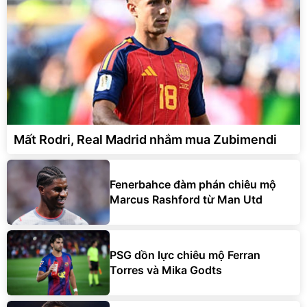
Mất Rodri, Real Madrid nhắm mua Zubimendi
Fenerbahce đàm phán chiêu mộ
Marcus Rashford từ Man Utd
PSG dồn lực chiêu mộ Ferran
Torres và Mika Godts