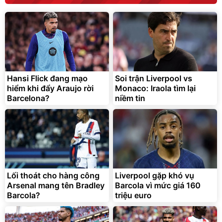
Lót ghế ôtô, nâng lưng
chống nóng giúp thoải mái
trong di chuyển
295.000
Hansi Flick đang mạo
Soi trận Liverpool vs
đ
hiểm khi đẩy Araujo rời
Monaco: Iraola tìm lại
Đã bán nhiều
Barcelona?
niềm tin
Lối thoát cho hàng công
Liverpool gặp khó vụ
Arsenal mang tên Bradley
Barcola vì mức giá 160
Barcola?
triệu euro