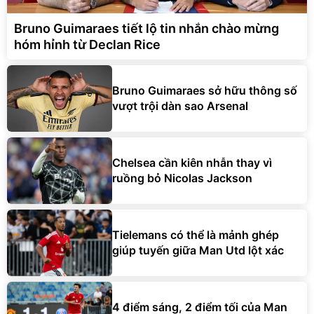
Bruno Guimaraes tiết lộ tin nhắn chào mừng
hóm hỉnh từ Declan Rice
Bruno Guimaraes sở hữu thông số
vượt trội dàn sao Arsenal
Chelsea cần kiên nhẫn thay vì
ruồng bỏ Nicolas Jackson
Tielemans có thể là mảnh ghép
giúp tuyến giữa Man Utd lột xác
4 điểm sáng, 2 điểm tối của Man