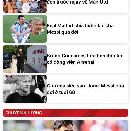
đẹp trước ngày về Man Utd
Real Madrid chia buồn khi cha
Messi qua đời
Bruno Guimaraes hứa hẹn đốn tim
cổ động viên Arsenal
Cha của siêu sao Lionel Messi qua
đời ở tuổi 68
CHUYỂN NHƯỢNG