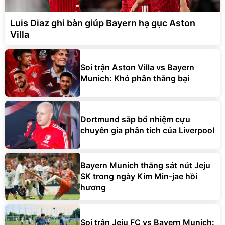
Luis Diaz ghi bàn giúp Bayern hạ gục Aston
Villa
Soi trận Aston Villa vs Bayern
Munich: Khó phân thắng bại
Dortmund sắp bổ nhiệm cựu
chuyên gia phân tích của Liverpool
Bayern Munich thắng sát nút Jeju
SK trong ngày Kim Min-jae hồi
hương
Soi trận Jeju FC vs Bayern Munich: