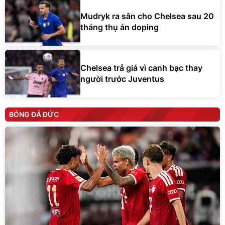
Mudryk ra sân cho Chelsea sau 20
tháng thụ án doping
Chelsea trả giá vì canh bạc thay
người trước Juventus
BÓNG ĐÁ ĐỨC