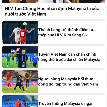
HLV Tan Cheng Hoe nhận định Malaysia là cửa
dưới trước Việt Nam
Thành Long trở thành điểm tựa
thép của HLV Kim Sang Sik
Tuyển Việt Nam cần chấn chỉnh
hàng thủ trước đại chiến Malaysia
Người hùng Malaysia hối thúc
đồng đội tập trung đấu Việt Nam
Truyền thông Malaysia e ngại