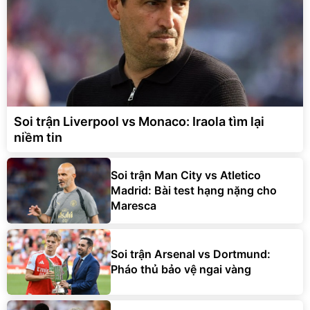
Soi trận Liverpool vs Monaco: Iraola tìm lại
niềm tin
Soi trận Man City vs Atletico
Madrid: Bài test hạng nặng cho
Maresca
Soi trận Arsenal vs Dortmund:
Pháo thủ bảo vệ ngai vàng