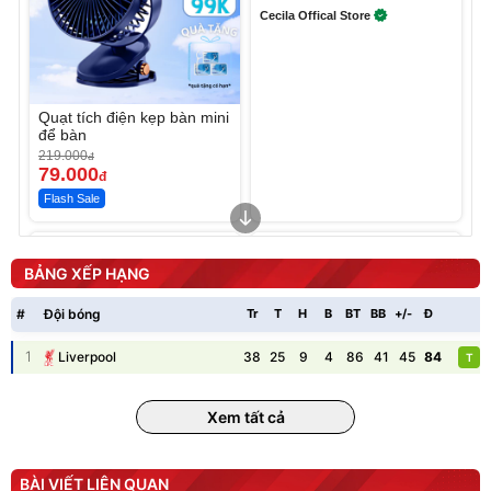
Cecila Offical Store
Quạt tích điện kẹp bàn mini
để bàn
219.000
đ
79.000
đ
Flash Sale
Unmute
Unmute
Sữa dưỡng thể nâng tông
Robot Hút Bụi Lau Nhà -
tức thì Vaseline Body
D2-001 - Thông Minh
BẢNG XẾP HẠNG
190.000
3.000.000
đ
đ
138.330
2.200.000
đ
đ
#
Đội bóng
Tr
T
H
B
BT
BB
+/-
Đ
P
Discount
Flash Sale
1
38
25
9
4
86
41
45
84
Liverpool
T
Unmute
Vali Bamozo Khung Nhôm
9066 Size 20/24/28 Cao
Xem tất cả
Cấp
1.000.000
đ
825.000
đ
Flash Sale
BÀI VIẾT LIÊN QUAN