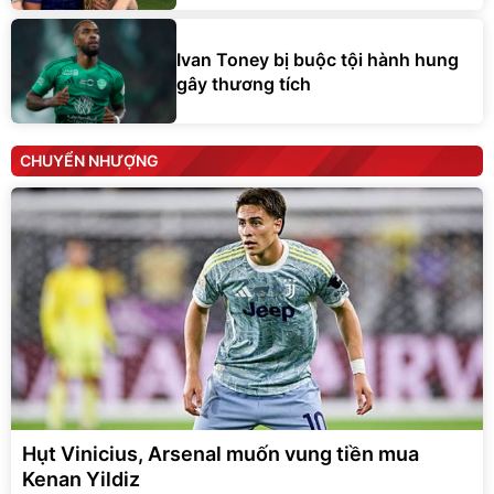
Ivan Toney bị buộc tội hành hung
gây thương tích
CHUYỂN NHƯỢNG
Hụt Vinicius, Arsenal muốn vung tiền mua
Kenan Yildiz