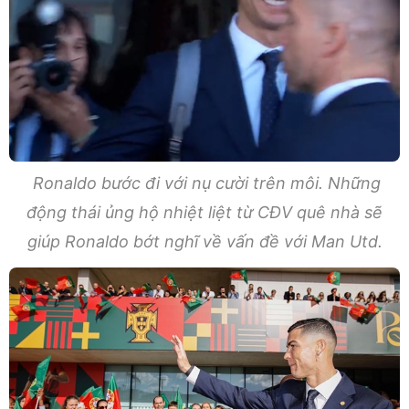
Ronaldo bước đi với nụ cười trên môi. Những
động thái ủng hộ nhiệt liệt từ CĐV quê nhà sẽ
giúp Ronaldo bớt nghĩ về vấn đề với Man Utd.