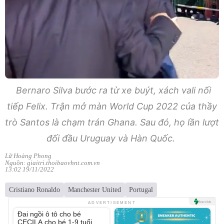
Bernaro Silva bước ra từ xe buýt, xách vali nối
tiếp Felix. Trận mở màn World Cup 2022 của thầy
trò Santos là chạm trán Ghana. Sau đó, họ lần lượt
đối đầu Uruguay và Hàn Quốc.
Lữ Hoàng Phong
Nguồn: giaitri.thoibaovhnt.com.vn
13:02 19/11/2022
Cristiano Ronaldo
Manchester United
Portugal
Unmute
ADVERTISEMENT
Đai ngồi ô tô cho bé
CECILA cho bé 1-9 tuổi