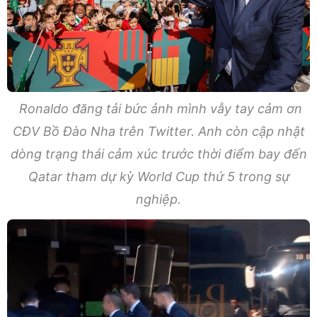
Ronaldo đăng tải bức ảnh mình vẫy tay cảm ơn
CĐV Bồ Đào Nha trên Twitter. Anh còn cập nhật
dòng trạng thái cảm xúc trước thời điểm bay đến
Qatar tham dự kỳ World Cup thứ 5 trong sự
nghiệp.