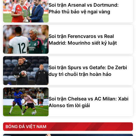
Soi trận Arsenal vs Dortmund:
Pháo thủ bảo vệ ngai vàng
Soi trận Ferencvaros vs Real
Madrid: Mourinho siết kỷ luật
Soi trận Spurs vs Getafe: De Zerbi
duy trì chuỗi trận hoàn hảo
Soi trận Chelsea vs AC Milan: Xabi
Alonso tìm lời giải
BÓNG ĐÁ VIỆT NAM