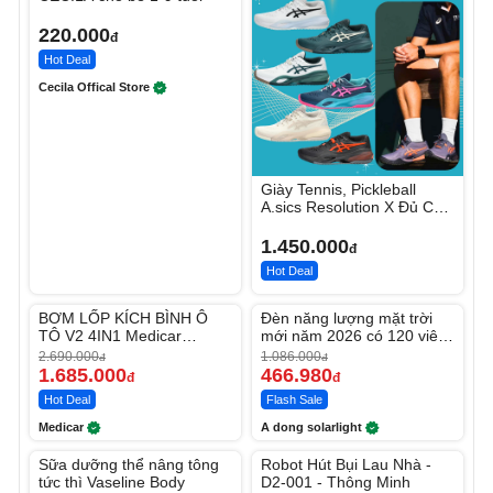
220.000
đ
Hot Deal
Cecila Offical Store
Giày Tennis, Pickleball
A.sics Resolution X Đủ Các
Phối Màu
1.450.000
đ
Hot Deal
Unmute
Unmute
BƠM LỐP KÍCH BÌNH Ô
Đèn năng lượng mặt trời
-37%
-56%
TÔ V2 4IN1 Medicar
mới năm 2026 có 120 viên
12.000mAh
LED lớn
2.690.000
1.086.000
đ
đ
1.685.000
466.980
đ
đ
Hot Deal
Flash Sale
Medicar
A dong solarlight
Unmute
Unmute
Sữa dưỡng thể nâng tông
Robot Hút Bụi Lau Nhà -
-27%
-26%
tức thì Vaseline Body
D2-001 - Thông Minh