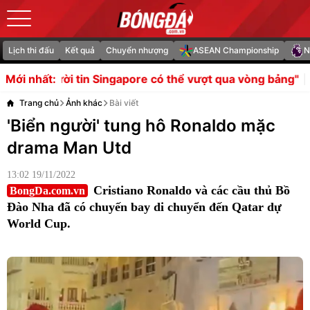
Lịch thi đấu
Kết quả
Chuyển nhượng
ASEAN Championship
N
ore có thể vượt qua vòng bảng"
Soi trận Man City vs Atl
Mới nhất:
Trang chủ
Ảnh khác
Bài viết
'Biển người' tung hô Ronaldo mặc
drama Man Utd
13:02 19/11/2022
Cristiano Ronaldo và các cầu thủ Bồ
BongDa.com.vn
Đào Nha đã có chuyến bay di chuyển đến Qatar dự
World Cup.