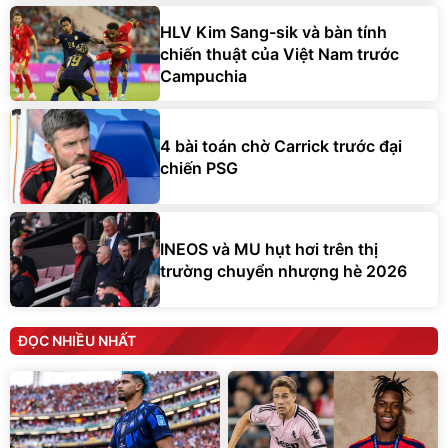
HLV Kim Sang-sik và bàn tính
chiến thuật của Việt Nam trước
Campuchia
4 bài toán chờ Carrick trước đại
chiến PSG
INEOS và MU hụt hơi trên thị
trường chuyển nhượng hè 2026
ĐỌC NHIỀU NHẤT