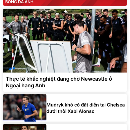
BÓNG ĐÁ ANH
Thực tế khắc nghiệt đang chờ Newcastle ở
Ngoại hạng Anh
Mudryk khó có đất diễn tại Chelsea
dưới thời Xabi Alonso