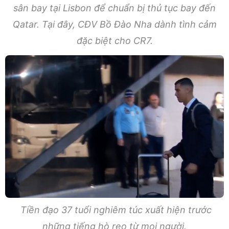
sân bay tại Lisbon để chuẩn bị thủ tục bay đến
Qatar. Tại đây, CĐV Bồ Đào Nha dành tình cảm
đặc biệt cho CR7.
Tiền đạo 37 tuổi nghiêm túc xuất hiện trước
những tiếng hò reo từ mọi người.