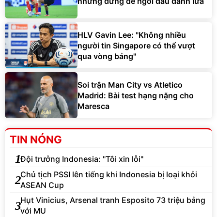
nhưng đừng để ngôi đầu đánh lừa
HLV Gavin Lee: "Không nhiều
người tin Singapore có thể vượt
qua vòng bảng"
Soi trận Man City vs Atletico
Madrid: Bài test hạng nặng cho
Maresca
TIN NÓNG
1
Đội trưởng Indonesia: "Tôi xin lỗi"
Chủ tịch PSSI lên tiếng khi Indonesia bị loại khỏi
2
ASEAN Cup
Hụt Vinicius, Arsenal tranh Esposito 73 triệu bảng
3
với MU