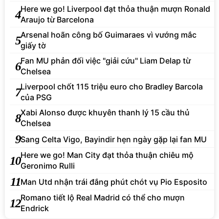
Here we go! Liverpool đạt thỏa thuận mượn Ronald
4
Araujo từ Barcelona
Arsenal hoãn công bố Guimaraes vì vướng mắc
5
giấy tờ
Fan MU phản đối việc "giải cứu" Liam Delap từ
6
Chelsea
Liverpool chốt 115 triệu euro cho Bradley Barcola
7
của PSG
Xabi Alonso được khuyên thanh lý 15 cầu thủ
8
Chelsea
9
Sang Celta Vigo, Bayindir hẹn ngày gặp lại fan MU
Here we go! Man City đạt thỏa thuận chiêu mộ
10
Geronimo Rulli
11
Man Utd nhận trái đắng phút chót vụ Pio Esposito
Romano tiết lộ Real Madrid có thể cho mượn
12
Endrick