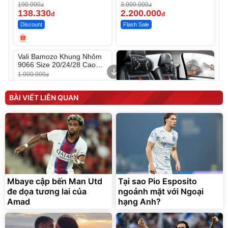
190.000
3.000.000
đ
đ
138.330
2.200.000
đ
đ
Discount
Flash Sale
Unmute
Vali Bamozo Khung Nhôm
9066 Size 20/24/28 Cao
Cấp
1.000.000
đ
825.000
đ
Flash Sale
BÀI VIẾT LIÊN QUAN
Lót ghế ôtô, nâng lưng
chống nóng giúp thoải mái
trong di chuyển
295.000
Mbaye cập bến Man Utd
Tại sao Pio Esposito
đ
đe dọa tương lai của
ngoảnh mặt với Ngoại
Đã bán nhiều
Amad
hạng Anh?