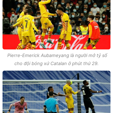
Pierre-Emerick Aubameyang là người mở tỷ số
cho đội bóng xứ Catalan ở phút thứ 29.