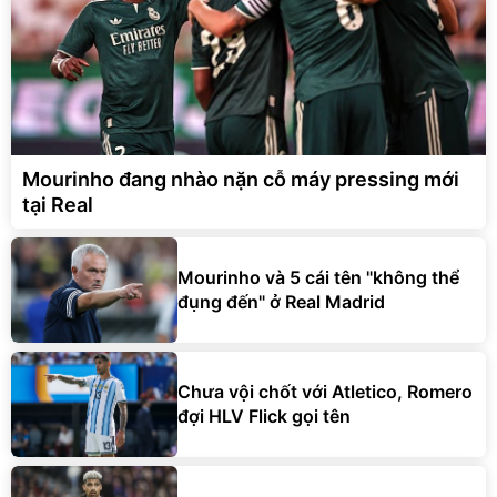
Mourinho đang nhào nặn cỗ máy pressing mới
tại Real
Mourinho và 5 cái tên "không thể
đụng đến" ở Real Madrid
Chưa vội chốt với Atletico, Romero
đợi HLV Flick gọi tên