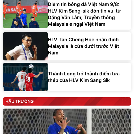
Điểm tin bóng đá Việt Nam 9/8:
HLV Kim Sang-sik đón tin vui từ
Đặng Văn Lâm; Truyền thông
Malaysia e ngại Việt Nam
HLV Tan Cheng Hoe nhận định
Malaysia là cửa dưới trước Việt
Nam
Thành Long trở thành điểm tựa
thép của HLV Kim Sang Sik
HẬU TRƯỜNG