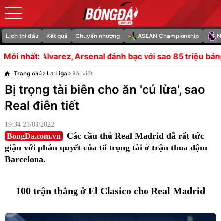
Lịch thi đấu
Kết quả
Chuyển nhượng
ASEAN Championship
N
Arsenal đánh bạc với sao 85 triệu bảng
Rodri thông báo 
Mới nhất:
Trang chủ
La Liga
Bài viết
Bị trọng tài biên cho ăn 'cú lừa', sao
Real điên tiết
19:34 21/03/2022
Các cầu thủ Real Madrid đã rất tức
BongDa.com.vn
giận với phán quyết của tổ trọng tài ở trận thua đậm
Barcelona.
100 trận thắng ở El Clasico cho Real Madrid