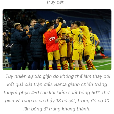
truy cản.
Tuy nhiên sự tức giận đó không thể làm thay đổi
kết quả của trận đấu. Barca giành chiến thắng
thuyết phục 4-0 sau khi kiểm soát bóng 60% thời
gian và tung ra cả thảy 18 cú sút, trong đó có 10
lần bóng đi trúng khung thành.