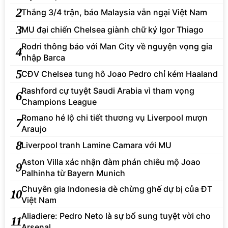
2
Thắng 3/4 trận, báo Malaysia vẫn ngại Việt Nam
3
MU đại chiến Chelsea giành chữ ký Igor Thiago
Rodri thông báo với Man City về nguyện vọng gia
4
nhập Barca
5
CĐV Chelsea tung hô Joao Pedro chỉ kém Haaland
Rashford cự tuyệt Saudi Arabia vì tham vọng
6
Champions League
Romano hé lộ chi tiết thương vụ Liverpool mượn
7
Araujo
8
Liverpool tranh Lamine Camara với MU
Aston Villa xác nhận đàm phán chiêu mộ Joao
9
Palhinha từ Bayern Munich
Chuyên gia Indonesia dè chừng ghế dự bị của ĐT
10
Việt Nam
Aliadiere: Pedro Neto là sự bổ sung tuyệt vời cho
11
Arsenal