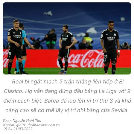
Real bị ngắt mạch 5 trận thắng liên tiếp ở El
Clasico. Họ vẫn đang đứng đầu bảng La Liga với 9
điểm cách biệt. Barca đã leo lên vị trí thứ 3 và khả
năng cao sẽ có thể lấy vị trí nhì bảng của Sevilla.
Phan Nguyễn Hoài Thu
Nguồn: giaitri.thoibaovhnt.com.vn
19:34 21/03/2022