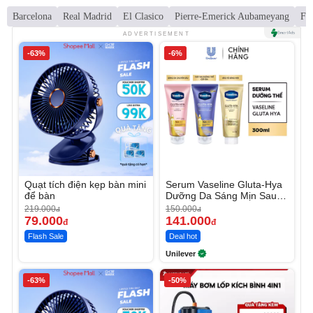
Barcelona
Real Madrid
El Clasico
Pierre-Emerick Aubameyang
Fer
ADVERTISEMENT
-63%
-6%
Quạt tích điện kẹp bàn mini
Serum Vaseline Gluta-Hya
để bàn
Dưỡng Da Sáng Mịn Sau 7
Ngày
219.000
150.000
đ
đ
79.000
141.000
đ
đ
Flash Sale
Deal hot
Unilever
-63%
-50%