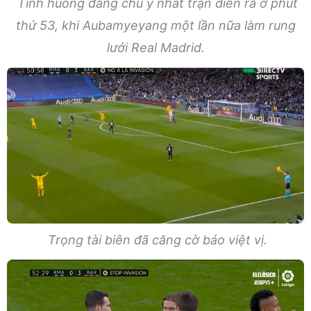
Tình huống đáng chú ý nhất trận diễn ra ở phút
thứ 53, khi Aubamyeyang một lần nữa làm rung
lưới Real Madrid.
Trọng tài biên đã căng cờ báo việt vị.