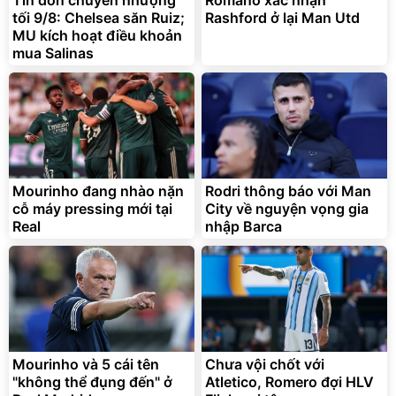
tối 9/8: Chelsea săn Ruiz;
Rashford ở lại Man Utd
MU kích hoạt điều khoản
mua Salinas
Bạt phủ xe ô tô cao cấp,
Xe đạp điện trợ lực G-
tráng nhôm 03 lớp
Force C14 gấp gọn bỏ cốp
tiện lợi
392.000
9.900.000
đ
đ
325.000
7.092.000
đ
đ
Mourinho đang nhào nặn
Rodri thông báo với Man
Đã bán nhiều
Đang xem nhiều
cỗ máy pressing mới tại
City về nguyện vọng gia
G-FORCE VIETNA
Real
nhập Barca
Mourinho và 5 cái tên
Chưa vội chốt với
"không thể đụng đến" ở
Atletico, Romero đợi HLV