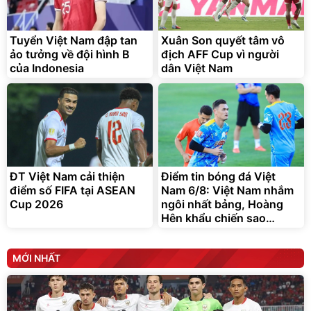
Tuyển Việt Nam đập tan
Xuân Son quyết tâm vô
ảo tưởng về đội hình B
địch AFF Cup vì người
của Indonesia
dân Việt Nam
ĐT Việt Nam cải thiện
Điểm tin bóng đá Việt
điểm số FIFA tại ASEAN
Nam 6/8: Việt Nam nhắm
Cup 2026
ngôi nhất bảng, Hoàng
Hên khẩu chiến sao
Indonesia
MỚI NHẤT