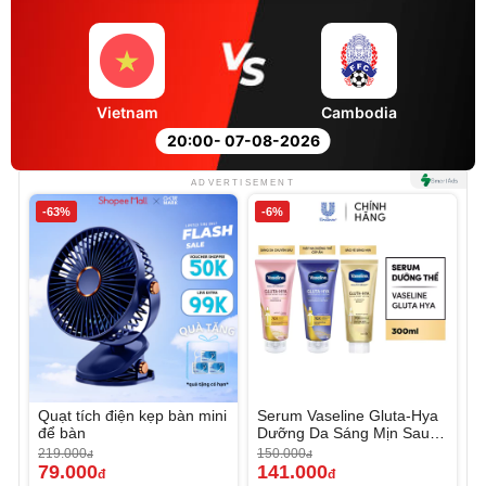
Vietnam
Cambodia
20:00
- 07-08-2026
ADVERTISEMENT
-63%
-6%
Quạt tích điện kẹp bàn mini
Serum Vaseline Gluta-Hya
để bàn
Dưỡng Da Sáng Mịn Sau 7
Ngày
219.000
150.000
đ
đ
79.000
141.000
đ
đ