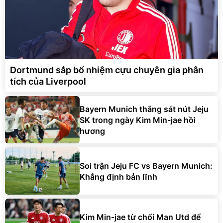
Dortmund sắp bổ nhiệm cựu chuyên gia phân
tích của Liverpool
Bayern Munich thắng sát nút Jeju
SK trong ngày Kim Min-jae hồi
hương
Soi trận Jeju FC vs Bayern Munich:
Khẳng định bản lĩnh
Kim Min-jae từ chối Man Utd để