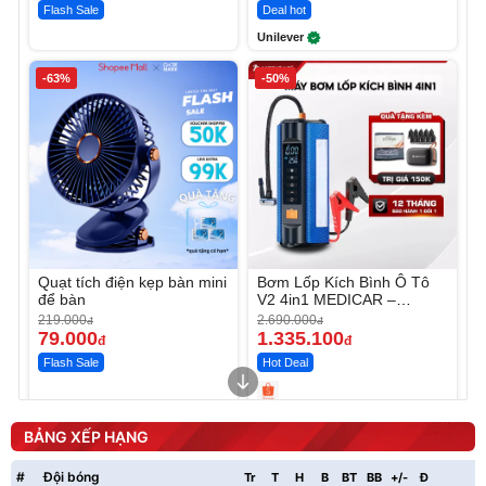
Flash Sale
Deal hot
Unilever
-63%
-50%
Quạt tích điện kẹp bàn mini
Bơm Lốp Kích Bình Ô Tô
để bàn
V2 4in1 MEDICAR –
12.000mAh
219.000
2.690.000
đ
đ
79.000
1.335.100
đ
đ
Flash Sale
Hot Deal
Unmute
Unmute
Máy ép chậm trái cây
Máy rửa xe cầm tay xịt rửa
BẢNG XẾP HẠNG
Elmich JEE 1855OL
cao áp có tạo bọt tuyết
3.000.000
đ
#
Đội bóng
Tr
T
H
B
BT
BB
+/-
Đ
P