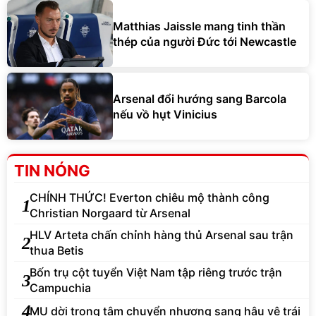
Matthias Jaissle mang tinh thần
thép của người Đức tới Newcastle
Arsenal đổi hướng sang Barcola
nếu vồ hụt Vinicius
TIN NÓNG
CHÍNH THỨC! Everton chiêu mộ thành công
1
Christian Norgaard từ Arsenal
HLV Arteta chấn chỉnh hàng thủ Arsenal sau trận
2
thua Betis
Bốn trụ cột tuyển Việt Nam tập riêng trước trận
3
Campuchia
4
MU dời trọng tâm chuyển nhượng sang hậu vệ trái