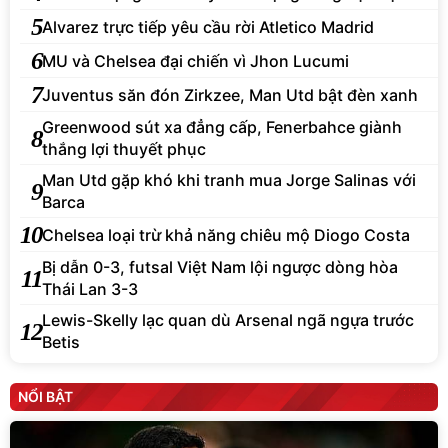
5
Alvarez trực tiếp yêu cầu rời Atletico Madrid
6
MU và Chelsea đại chiến vì Jhon Lucumi
7
Juventus săn đón Zirkzee, Man Utd bật đèn xanh
Greenwood sút xa đẳng cấp, Fenerbahce giành
8
thắng lợi thuyết phục
Man Utd gặp khó khi tranh mua Jorge Salinas với
9
Barca
10
Chelsea loại trừ khả năng chiêu mộ Diogo Costa
Bị dẫn 0-3, futsal Việt Nam lội ngược dòng hòa
11
Thái Lan 3-3
Lewis-Skelly lạc quan dù Arsenal ngã ngựa trước
12
Betis
NỔI BẬT