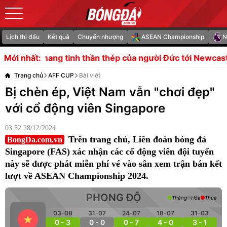
Lịch thi đấu
Kết quả
Chuyển nhượng
ASEAN Championship
N
inh thần thép của người Đức tới Newcastle
Arsenal đổi 
Mới nhất:
Trang chủ
AFF CUP
Bài viết
Bị chèn ép, Việt Nam vẫn "chơi đẹp"
với cổ động viên Singapore
03:52 28/12/2024
Trên trang chủ, Liên đoàn bóng đá
BongDa.com.vn
Singapore (FAS) xác nhận các cổ động viên đội tuyển
này sẽ được phát miễn phí vé vào sân xem trận bán kết
lượt về ASEAN Championship 2024.
PHONG ĐỘ
Thắng
Hòa
Thua
03-08
31-07
24-07
18-07
31-03
0 - 3
0 - 0
0 - 7
4 - 0
3 - 1