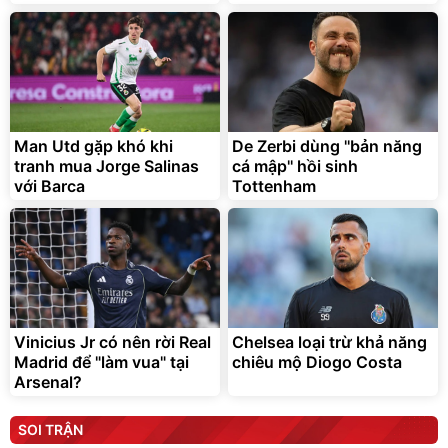
Man Utd gặp khó khi
De Zerbi dùng ''bản năng
tranh mua Jorge Salinas
cá mập'' hồi sinh
với Barca
Tottenham
Vinicius Jr có nên rời Real
Chelsea loại trừ khả năng
Madrid để "làm vua" tại
chiêu mộ Diogo Costa
Arsenal?
SOI TRẬN