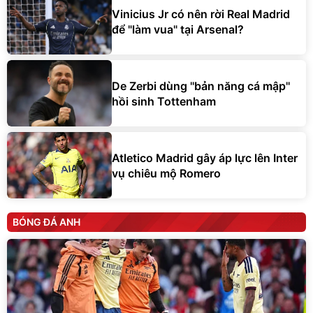
Vinicius Jr có nên rời Real Madrid
để "làm vua" tại Arsenal?
De Zerbi dùng ''bản năng cá mập''
hồi sinh Tottenham
Atletico Madrid gây áp lực lên Inter
vụ chiêu mộ Romero
BÓNG ĐÁ ANH