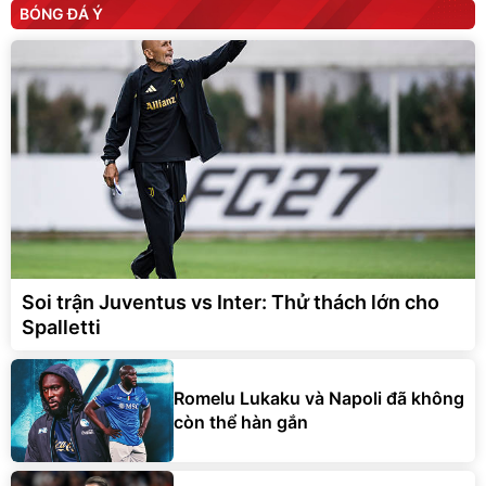
BÓNG ĐÁ Ý
Soi trận Juventus vs Inter: Thử thách lớn cho
Spalletti
Romelu Lukaku và Napoli đã không
còn thể hàn gắn