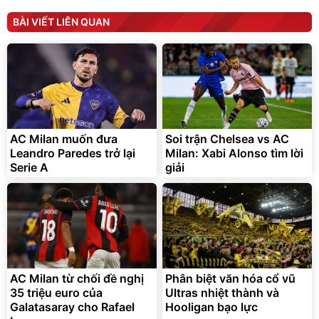
1.000.000
đ
825.000
đ
BÀI VIẾT LIÊN QUAN
Flash Sale
Lót ghế ôtô, nâng lưng
chống nóng giúp thoải mái
trong di chuyển
AC Milan muốn đưa
Soi trận Chelsea vs AC
295.000
Leandro Paredes trở lại
Milan: Xabi Alonso tìm lời
đ
Serie A
giải
Đã bán nhiều
AC Milan từ chối đề nghị
Phân biệt văn hóa cổ vũ
35 triệu euro của
Ultras nhiệt thành và
Galatasaray cho Rafael
Hooligan bạo lực