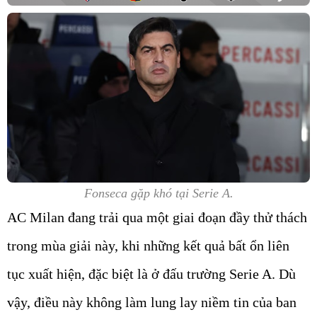
Fonseca gặp khó tại Serie A.
AC Milan đang trải qua một giai đoạn đầy thử thách
trong mùa giải này, khi những kết quả bất ổn liên
tục xuất hiện, đặc biệt là ở đấu trường Serie A. Dù
vậy, điều này không làm lung lay niềm tin của ban