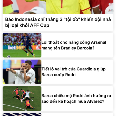
Báo Indonesia chỉ thẳng 3 "tội đồ" khiến đội nhà
bị loại khỏi AFF Cup
Lối thoát cho hàng công Arsenal
mang tên Bradley Barcola?
Tiết lộ vai trò của Guardiola giúp
Barca cướp Rodri
Barca chiêu mộ Rodri ảnh hưởng ra
sao đến kế hoạch mua Alvarez?