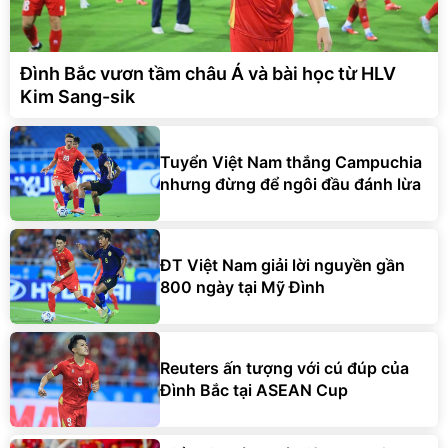
Đình Bắc vươn tầm châu Á và bài học từ HLV
Kim Sang-sik
Tuyển Việt Nam thắng Campuchia
nhưng đừng để ngôi đầu đánh lừa
ĐT Việt Nam giải lời nguyền gần
800 ngày tại Mỹ Đình
Reuters ấn tượng với cú đúp của
Đình Bắc tại ASEAN Cup