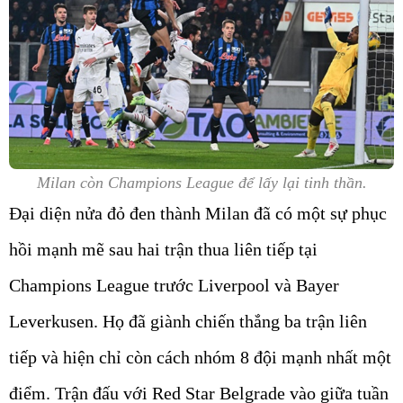
Milan còn Champions League để lấy lại tinh thần.
Đại diện nửa đỏ đen thành Milan đã có một sự phục
hồi mạnh mẽ sau hai trận thua liên tiếp tại
Champions League trước Liverpool và Bayer
Leverkusen. Họ đã giành chiến thắng ba trận liên
tiếp và hiện chỉ còn cách nhóm 8 đội mạnh nhất một
điểm. Trận đấu với Red Star Belgrade vào giữa tuần