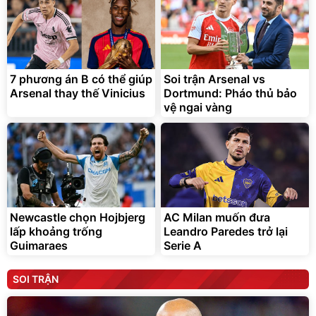
7 phương án B có thể giúp
Soi trận Arsenal vs
Arsenal thay thế Vinicius
Dortmund: Pháo thủ bảo
vệ ngai vàng
Newcastle chọn Hojbjerg
AC Milan muốn đưa
lấp khoảng trống
Leandro Paredes trở lại
Guimaraes
Serie A
SOI TRẬN