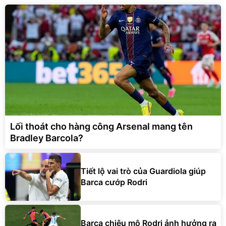
Lối thoát cho hàng công Arsenal mang tên
Bradley Barcola?
Tiết lộ vai trò của Guardiola giúp
Barca cướp Rodri
Barca chiêu mộ Rodri ảnh hưởng ra