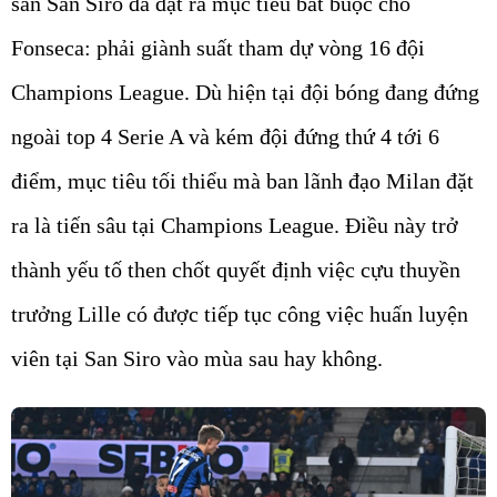
sân San Siro đã đặt ra mục tiêu bắt buộc cho
Fonseca: phải giành suất tham dự vòng 16 đội
Champions League. Dù hiện tại đội bóng đang đứng
ngoài top 4 Serie A và kém đội đứng thứ 4 tới 6
điểm, mục tiêu tối thiểu mà ban lãnh đạo Milan đặt
ra là tiến sâu tại Champions League. Điều này trở
thành yếu tố then chốt quyết định việc cựu thuyền
trưởng Lille có được tiếp tục công việc huấn luyện
viên tại San Siro vào mùa sau hay không.