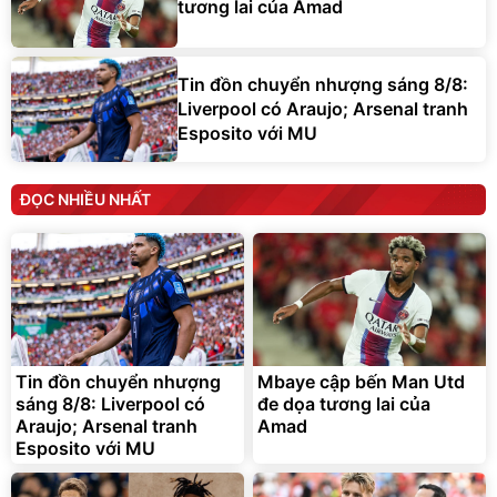
tương lai của Amad
Tin đồn chuyển nhượng sáng 8/8:
Liverpool có Araujo; Arsenal tranh
Esposito với MU
ĐỌC NHIỀU NHẤT
Tin đồn chuyển nhượng
Mbaye cập bến Man Utd
sáng 8/8: Liverpool có
đe dọa tương lai của
Araujo; Arsenal tranh
Amad
Esposito với MU