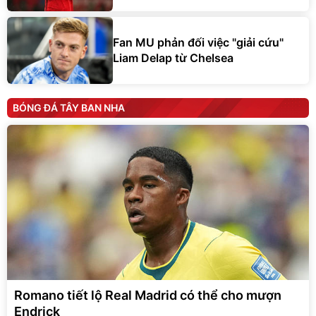
Fan MU phản đối việc "giải cứu"
Liam Delap từ Chelsea
BÓNG ĐÁ TÂY BAN NHA
Romano tiết lộ Real Madrid có thể cho mượn
Endrick