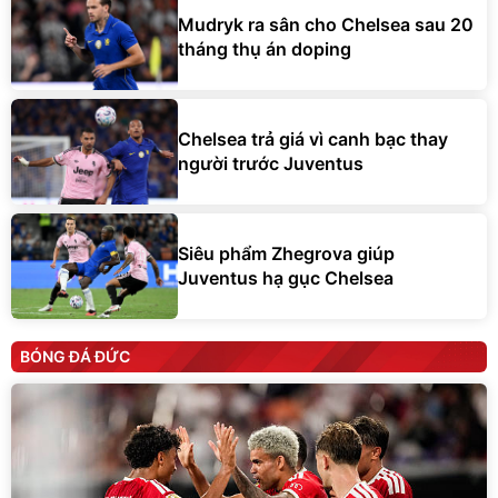
Mudryk ra sân cho Chelsea sau 20
tháng thụ án doping
Chelsea trả giá vì canh bạc thay
người trước Juventus
Siêu phẩm Zhegrova giúp
Juventus hạ gục Chelsea
BÓNG ĐÁ ĐỨC