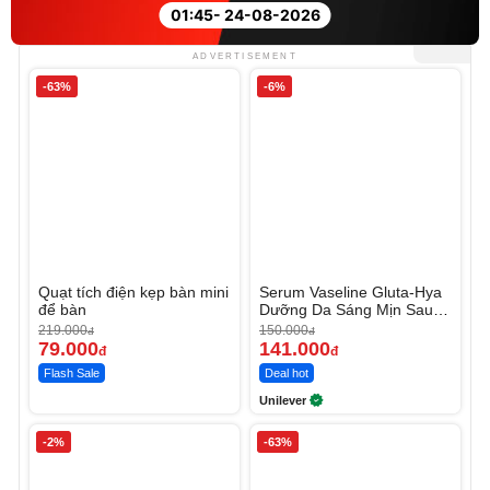
01:45
- 24-08-2026
ADVERTISEMENT
-63%
-6%
Quạt tích điện kẹp bàn mini
Serum Vaseline Gluta-Hya
để bàn
Dưỡng Da Sáng Mịn Sau 7
Ngày
219.000
150.000
đ
đ
79.000
141.000
đ
đ
Flash Sale
Deal hot
Unilever
-2%
-63%