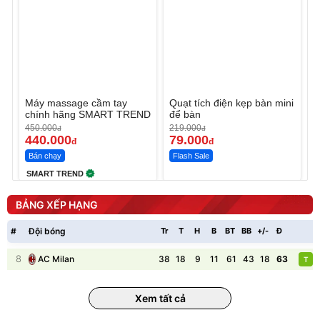
Máy massage cầm tay
Quạt tích điện kẹp bàn mini
chính hãng SMART TREND
để bàn
450.000
219.000
đ
đ
440.000
79.000
đ
đ
Bán chạy
Flash Sale
SMART TREND
Unmute
Unmute
Video
Video
Đai ngồi ô tô cho bé
Robot Hút Bụi Lau Nhà -
Player
Player
BẢNG XẾP HẠNG
is
is
CECILA cho bé 1-9 tuổi
D2-001 - Thông Minh
loading.
loading.
3.000.000
đ
#
Đội bóng
Tr
T
H
B
BT
BB
+/-
Đ
P
220.000
2.200.000
đ
đ
Hot Deal
Flash Sale
8
38
18
9
11
61
43
18
63
AC Milan
T
Cecila Offical Store
Unmute
Video
Vali Bamozo Khung Nhôm
Xem tất cả
Player
is
9066 Size 20/24/28 Cao
loading.
Cấp