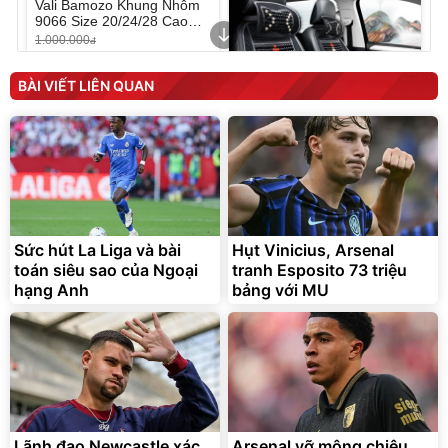
Vali Bamozo Khung Nhôm
9066 Size 20/24/28 Cao
Cấp
1.000.000
đ
825.000
đ
Flash Sale
BÀI VIẾT LIÊN QUAN
Lót ghế ôtô, nâng lưng
chống nóng giúp thoải mái
trong di chuyển
295.000
Sức hút La Liga và bài
Hụt Vinicius, Arsenal
đ
toán siêu sao của Ngoại
tranh Esposito 73 triệu
Đã bán nhiều
hạng Anh
bảng với MU
Lãnh đạo Newcastle xác
Arsenal vỡ mộng chiêu