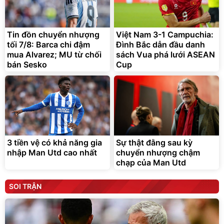
Tin đồn chuyển nhượng
Việt Nam 3-1 Campuchia:
tối 7/8: Barca chi đậm
Đình Bắc dẫn đầu danh
mua Alvarez; MU từ chối
sách Vua phá lưới ASEAN
bán Sesko
Cup
3 tiền vệ có khả năng gia
Sự thật đằng sau kỳ
nhập Man Utd cao nhất
chuyển nhượng chậm
chạp của Man Utd
SOI TRẬN