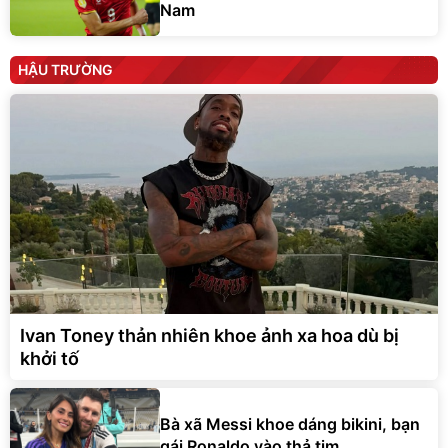
Nam
HẬU TRƯỜNG
Ivan Toney thản nhiên khoe ảnh xa hoa dù bị
khởi tố
Bà xã Messi khoe dáng bikini, bạn
gái Ronaldo vào thả tim