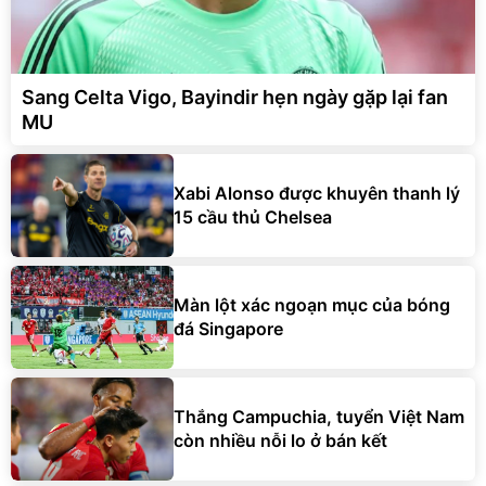
Sang Celta Vigo, Bayindir hẹn ngày gặp lại fan
MU
Xabi Alonso được khuyên thanh lý
15 cầu thủ Chelsea
Màn lột xác ngoạn mục của bóng
đá Singapore
Thắng Campuchia, tuyển Việt Nam
còn nhiều nỗi lo ở bán kết