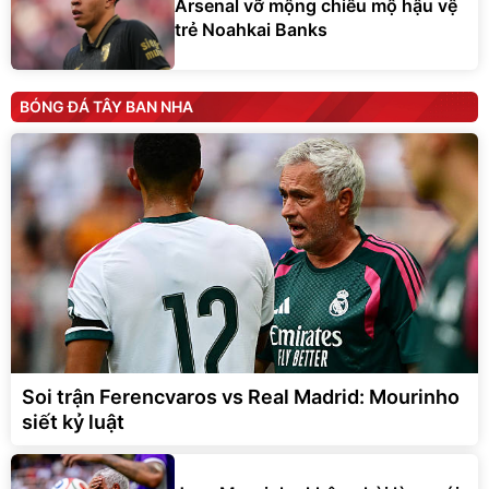
Arsenal vỡ mộng chiêu mộ hậu vệ
trẻ Noahkai Banks
BÓNG ĐÁ TÂY BAN NHA
Soi trận Ferencvaros vs Real Madrid: Mourinho
siết kỷ luật