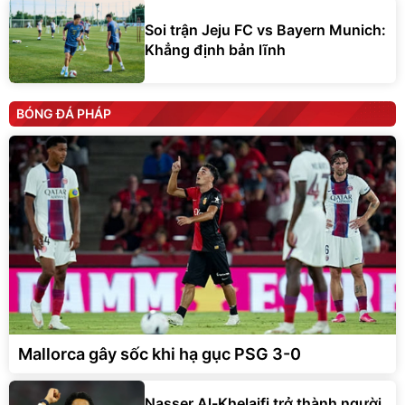
Soi trận Jeju FC vs Bayern Munich:
Khẳng định bản lĩnh
BÓNG ĐÁ PHÁP
Mallorca gây sốc khi hạ gục PSG 3-0
Nasser Al-Khelaifi trở thành người