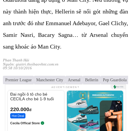
này thành hiện thực, Hellerin sẽ nối gót những đàn
anh trước đó như Emmanuel Adebayor, Gael Clichy,
Samir Nasri, Bacary Sagna… từ Arsenal chuyển
sang khoác áo Man City.
Phan Thanh Hải
Nguồn: giaitri.thoibaovhnt.com.vn
09:58 10/10/2016
Premier League
Manchester City
Arsenal
Bellerín
Pep Guardiola
Unmute
ADVERTISEMENT
Đai ngồi ô tô cho bé
CECILA cho bé 1-9 tuổi
220.000
đ
Hot Deal
Cecila Offical Store