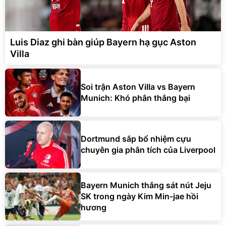
Luis Diaz ghi bàn giúp Bayern hạ gục Aston
Villa
Soi trận Aston Villa vs Bayern
Munich: Khó phân thắng bại
Dortmund sắp bổ nhiệm cựu
chuyên gia phân tích của Liverpool
Bayern Munich thắng sát nút Jeju
SK trong ngày Kim Min-jae hồi
hương