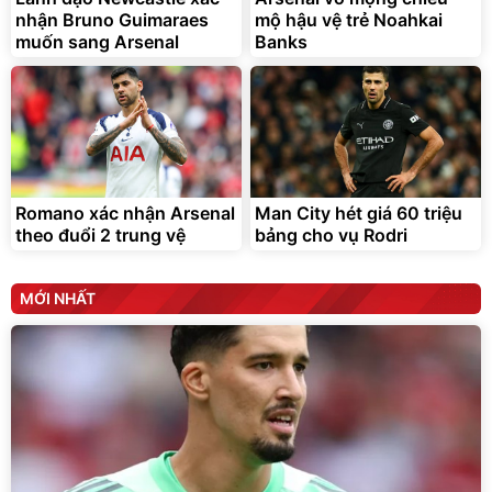
nhận Bruno Guimaraes
mộ hậu vệ trẻ Noahkai
muốn sang Arsenal
Banks
Romano xác nhận Arsenal
Man City hét giá 60 triệu
theo đuổi 2 trung vệ
bảng cho vụ Rodri
MỚI NHẤT