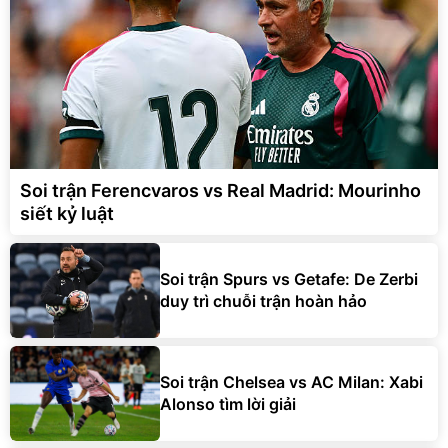
Soi trận Ferencvaros vs Real Madrid: Mourinho
siết kỷ luật
Soi trận Spurs vs Getafe: De Zerbi
duy trì chuỗi trận hoàn hảo
Soi trận Chelsea vs AC Milan: Xabi
Alonso tìm lời giải