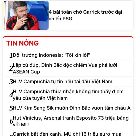
4 bài toán chờ Carrick trước đại
chiến PSG
TIN NÓNG
1
Đội trưởng Indonesia: "Tôi xin lỗi"
Lập cú đúp, Đình Bắc độc chiếm Vua phá lưới
2
ASEAN Cup
3
HLV Campuchia tự tin nếu tái đấu Việt Nam
HLV Campuchia thừa nhận không tìm thấy điểm
4
yếu của tuyển Việt Nam
5
HLV Kim Sang Sik muốn Đình Bắc vươn tầm châu Á
Hụt Vinicius, Arsenal tranh Esposito 73 triệu bảng
6
với MU
Carrick bật đèn xanh, MU chi 16 triệu euro mua