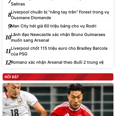
7
Salinas
Liverpool chuẩn bị "nẫng tay trên" Forest trong vụ
8
Ousmane Diomande
9
Man City hét giá 60 triệu bảng cho vụ Rodri
Lãnh đạo Newcastle xác nhận Bruno Guimaraes
10
muốn sang Arsenal
Liverpool chốt 115 triệu euro cho Bradley Barcola
11
của PSG
12
Romano xác nhận Arsenal theo đuổi 2 trung vệ
NỔI BẬT