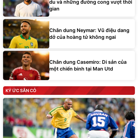
du và những đường cong vượt thời
gian
Chân dung Neymar: Vũ điệu dang
dở của hoàng tử không ngai
Chân dung Casemiro: Di sản của
một chiến binh tại Man Utd
KÝ ỨC SÂN CỎ