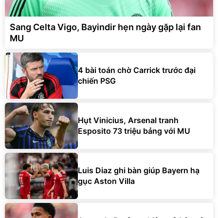
Sang Celta Vigo, Bayindir hẹn ngày gặp lại fan
MU
4 bài toán chờ Carrick trước đại
chiến PSG
Hụt Vinicius, Arsenal tranh
Esposito 73 triệu bảng với MU
Luis Diaz ghi bàn giúp Bayern hạ
gục Aston Villa