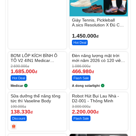
Giày Tennis, Pickleball
A.sics Resolution X Đủ Các
Phối Màu
1.450.000
đ
Hot Deal
Unmute
Unmute
BƠM LỐP KÍCH BÌNH Ô
Đèn năng lượng mặt trời
-37%
-56%
TÔ V2 4IN1 Medicar
mới năm 2026 có 120 viên
12.000mAh
LED lớn
2.690.000
1.086.000
đ
đ
1.685.000
466.980
đ
đ
Hot Deal
Flash Sale
Medicar
A dong solarlight
Unmute
Unmute
Sữa dưỡng thể nâng tông
Robot Hút Bụi Lau Nhà -
-27%
-26%
tức thì Vaseline Body
D2-001 - Thông Minh
190.000
3.000.000
đ
đ
138.330
2.200.000
đ
đ
Discount
Flash Sale
Unmute