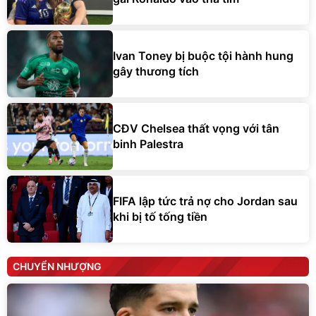
Ivan Toney bị buộc tội hành hung
gây thương tích
CĐV Chelsea thất vọng với tân
binh Palestra
FIFA lập tức trả nợ cho Jordan sau
khi bị tố tống tiền
CHUYỂN NHƯỢNG