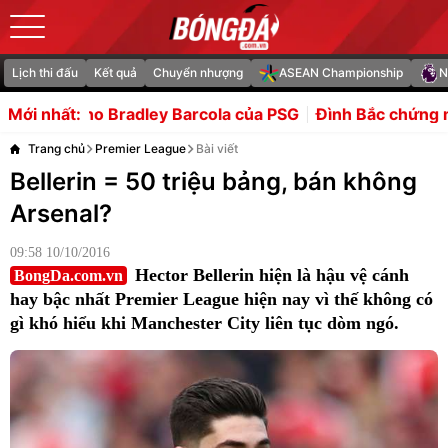
Lịch thi đấu
Kết quả
Chuyển nhượng
ASEAN Championship
N
dley Barcola của PSG
Đình Bắc chứng minh bản lĩnh sau c
Mới nhất:
Trang chủ
Premier League
Bài viết
Bellerin = 50 triệu bảng, bán không
Arsenal?
09:58 10/10/2016
Hector Bellerin hiện là hậu vệ cánh
BongDa.com.vn
hay bậc nhất Premier League hiện nay vì thế không có
gì khó hiểu khi Manchester City liên tục dòm ngó.