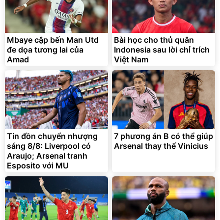
Mbaye cập bến Man Utd
Bài học cho thủ quân
đe dọa tương lai của
Indonesia sau lời chỉ trích
Amad
Việt Nam
Tin đồn chuyển nhượng
7 phương án B có thể giúp
sáng 8/8: Liverpool có
Arsenal thay thế Vinicius
Araujo; Arsenal tranh
Esposito với MU