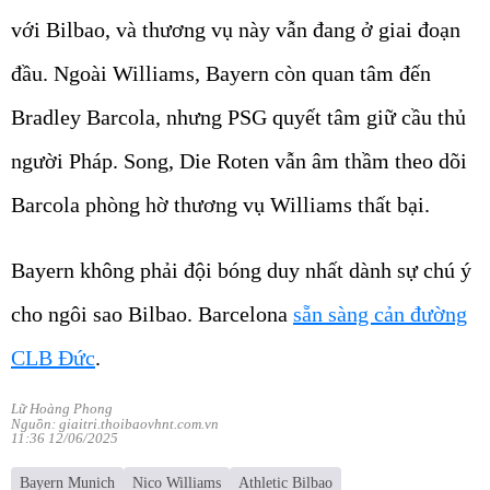
với Bilbao, và thương vụ này vẫn đang ở giai đoạn
đầu. Ngoài Williams, Bayern còn quan tâm đến
Bradley Barcola, nhưng PSG quyết tâm giữ cầu thủ
người Pháp. Song, Die Roten vẫn âm thầm theo dõi
Barcola phòng hờ thương vụ Williams thất bại.
Bayern không phải đội bóng duy nhất dành sự chú ý
cho ngôi sao Bilbao. Barcelona
sẵn sàng cản đường
CLB Đức
.
Lữ Hoàng Phong
Nguồn: giaitri.thoibaovhnt.com.vn
11:36 12/06/2025
Bayern Munich
Nico Williams
Athletic Bilbao