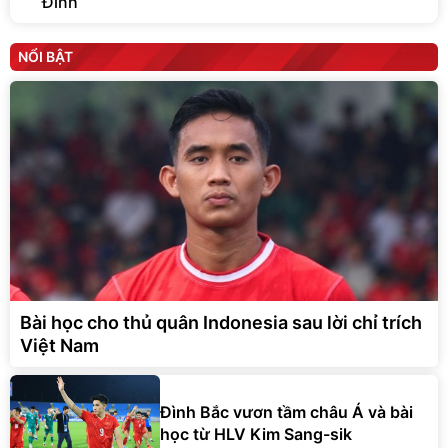
Đình
NỔI BẬT
Bài học cho thủ quân Indonesia sau lời chỉ trích
Việt Nam
Đình Bắc vươn tầm châu Á và bài
học từ HLV Kim Sang-sik