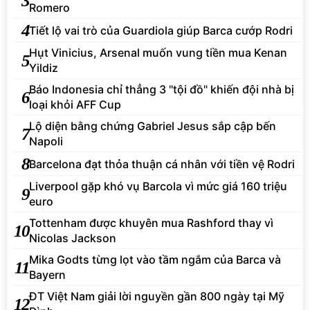
3
Romero
4
Tiết lộ vai trò của Guardiola giúp Barca cướp Rodri
Hụt Vinicius, Arsenal muốn vung tiền mua Kenan
5
Yildiz
Báo Indonesia chỉ thẳng 3 "tội đồ" khiến đội nhà bị
6
loại khỏi AFF Cup
Lộ diện bằng chứng Gabriel Jesus sắp cập bến
7
Napoli
8
Barcelona đạt thỏa thuận cá nhân với tiền vệ Rodri
Liverpool gặp khó vụ Barcola vì mức giá 160 triệu
9
euro
Tottenham được khuyên mua Rashford thay vì
10
Nicolas Jackson
Mika Godts từng lọt vào tầm ngắm của Barca và
11
Bayern
ĐT Việt Nam giải lời nguyền gần 800 ngày tại Mỹ
12