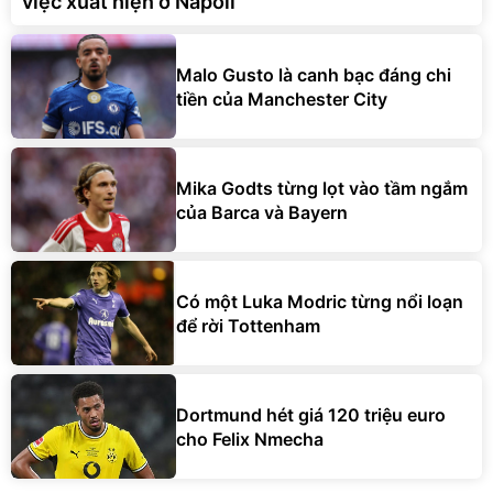
việc xuất hiện ở Napoli
Malo Gusto là canh bạc đáng chi
tiền của Manchester City
Mika Godts từng lọt vào tầm ngắm
của Barca và Bayern
Có một Luka Modric từng nổi loạn
để rời Tottenham
Dortmund hét giá 120 triệu euro
cho Felix Nmecha