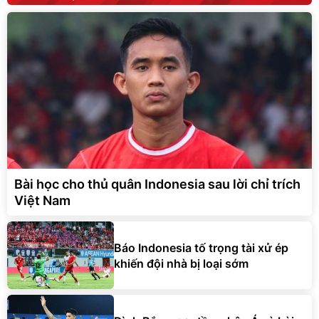
Bài học cho thủ quân Indonesia sau lời chỉ trích
Việt Nam
Báo Indonesia tố trọng tài xử ép
khiến đội nhà bị loại sớm