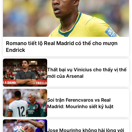
Romano tiết lộ Real Madrid có thể cho mượn
Endrick
Thất bại vụ Vinicius cho thấy vị thế
mới của Arsenal
Soi trận Ferencvaros vs Real
Madrid: Mourinho siết kỷ luật
Jose Mourinho không hài lòng với