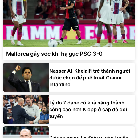
Mallorca gây sốc khi hạ gục PSG 3-0
Nasser Al-Khelaifi trở thành người
được chọn để phế truất Gianni
Infantino
Lý do Zidane có khả năng thành
công cao hơn Klopp ở cấp độ đội
tuyển
Zidane mang lại điều gì cho tuyển