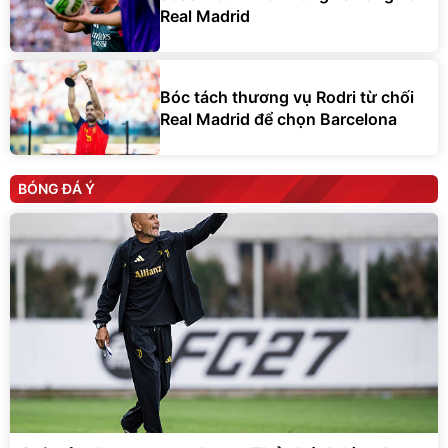
Real Madrid
Bóc tách thương vụ Rodri từ chối
Real Madrid để chọn Barcelona
BÓNG ĐÁ Ý