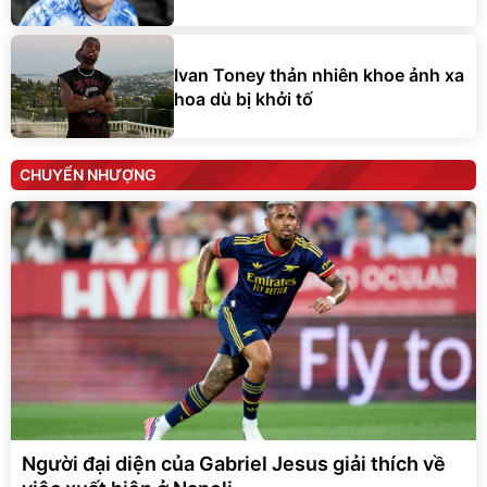
Ivan Toney thản nhiên khoe ảnh xa
hoa dù bị khởi tố
CHUYỂN NHƯỢNG
Người đại diện của Gabriel Jesus giải thích về