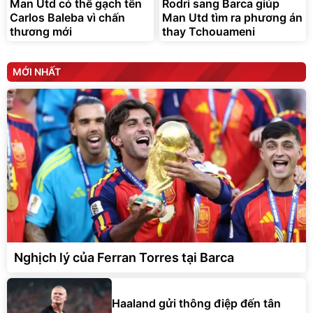
Man Utd có thể gạch tên
Rodri sang Barca giúp
Carlos Baleba vì chấn
Man Utd tìm ra phương án
thương mới
thay Tchouameni
MỚI NHẤT
Nghịch lý của Ferran Torres tại Barca
Haaland gửi thông điệp đến tân