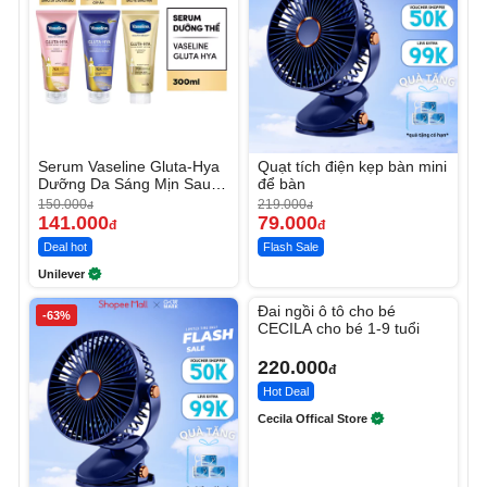
Serum Vaseline Gluta-Hya
Quạt tích điện kẹp bàn mini
Dưỡng Da Sáng Mịn Sau 7
để bàn
Ngày
150.000
219.000
đ
đ
141.000
79.000
đ
đ
Deal hot
Flash Sale
Unilever
Unmute
Đai ngồi ô tô cho bé
-63%
CECILA cho bé 1-9 tuổi
220.000
đ
Hot Deal
Cecila Offical Store