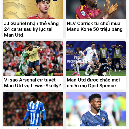
Lót ghế ôtô, nâng lưng
chống nóng giúp thoải mái
trong di chuyển
295.000
JJ Gabriel nhận thẻ vàng
HLV Carrick từ chối mua
đ
24 carat sau kỷ lục tại
Manu Kone 50 triệu bảng
Đã bán nhiều
Man Utd
Vì sao Arsenal cự tuyệt
Man Utd được chào mời
Man Utd vụ Lewis-Skelly?
chiêu mộ Djed Spence