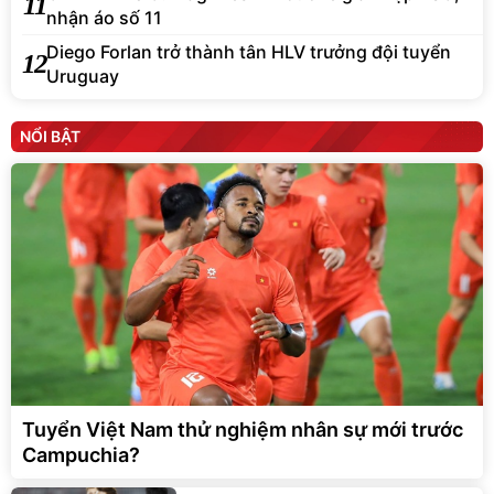
11
nhận áo số 11
Diego Forlan trở thành tân HLV trưởng đội tuyển
12
Uruguay
NỔI BẬT
Tuyển Việt Nam thử nghiệm nhân sự mới trước
Campuchia?