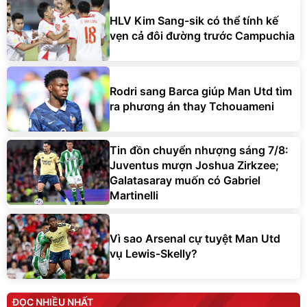
HLV Kim Sang-sik có thể tính kế
vẹn cả đôi đường trước Campuchia
Rodri sang Barca giúp Man Utd tìm
ra phương án thay Tchouameni
Tin đồn chuyển nhượng sáng 7/8:
Juventus mượn Joshua Zirkzee;
Galatasaray muốn có Gabriel
Martinelli
Vì sao Arsenal cự tuyệt Man Utd
vụ Lewis-Skelly?
ĐỌC NHIỀU NHẤT