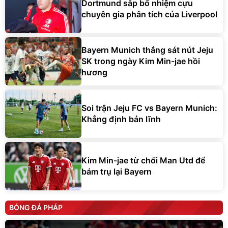
Dortmund sắp bổ nhiệm cựu
chuyên gia phân tích của Liverpool
Bayern Munich thắng sát nút Jeju
SK trong ngày Kim Min-jae hồi
hương
Soi trận Jeju FC vs Bayern Munich:
Khẳng định bản lĩnh
Kim Min-jae từ chối Man Utd để
bám trụ lại Bayern
BÓNG ĐÁ PHÁP