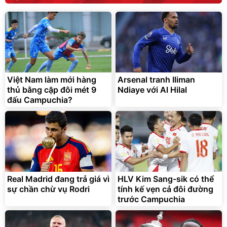
Việt Nam làm mới hàng
Arsenal tranh Iliman
thủ bằng cặp đôi mét 9
Ndiaye với Al Hilal
đấu Campuchia?
Real Madrid đang trả giá vì
HLV Kim Sang-sik có thể
sự chần chừ vụ Rodri
tính kế vẹn cả đôi đường
trước Campuchia