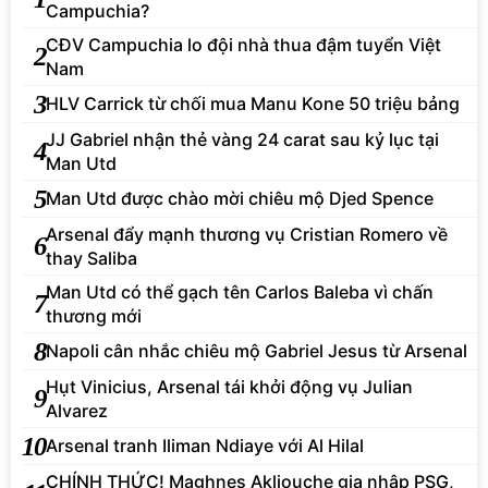
Campuchia?
CĐV Campuchia lo đội nhà thua đậm tuyển Việt
2
Nam
3
HLV Carrick từ chối mua Manu Kone 50 triệu bảng
JJ Gabriel nhận thẻ vàng 24 carat sau kỷ lục tại
4
Man Utd
5
Man Utd được chào mời chiêu mộ Djed Spence
Arsenal đẩy mạnh thương vụ Cristian Romero về
6
thay Saliba
Man Utd có thể gạch tên Carlos Baleba vì chấn
7
thương mới
8
Napoli cân nhắc chiêu mộ Gabriel Jesus từ Arsenal
Hụt Vinicius, Arsenal tái khởi động vụ Julian
9
Alvarez
10
Arsenal tranh Iliman Ndiaye với Al Hilal
CHÍNH THỨC! Maghnes Akliouche gia nhập PSG,