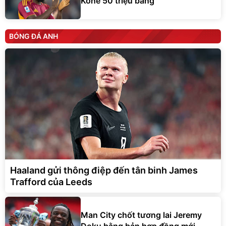
Kone 50 triệu bảng
BÓNG ĐÁ ANH
Haaland gửi thông điệp đến tân binh James
Trafford của Leeds
Man City chốt tương lai Jeremy