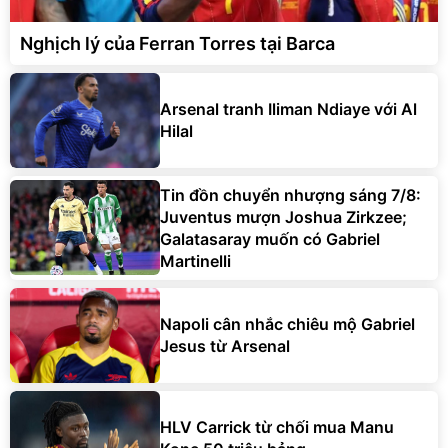
Nghịch lý của Ferran Torres tại Barca
Arsenal tranh Iliman Ndiaye với Al
Hilal
Tin đồn chuyển nhượng sáng 7/8:
Juventus mượn Joshua Zirkzee;
Galatasaray muốn có Gabriel
Martinelli
Napoli cân nhắc chiêu mộ Gabriel
Jesus từ Arsenal
HLV Carrick từ chối mua Manu