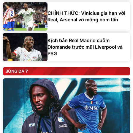
CHÍNH THỨC: Vinicius gia hạn với
Real, Arsenal vỡ mộng bom tấn
Kịch bản Real Madrid cuỗm
Diomande trước mũi Liverpool và
PSG
BÓNG ĐÁ Ý