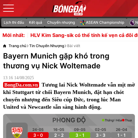
Lịch thi đấu
Kết quả
Chuyển nhượng
ASEAN Championship
N
Kim Sang-sik có thể tính kế vẹn cả đôi đường trước Camp
Mới nhất:
Trang chủ
Tin Chuyển Nhượng
Bài viết
Bayern Munich gặp khó trong
thương vụ Nick Woltemade
13:16 14/08/2025
Tương lai Nick Woltemade vẫn mịt mờ
BongDa.com.vn
khi Stuttgart từ chối Bayern Munich, đặt hạn chót
chuyển nhượng đến Siêu cúp Đức, trong lúc Man
United và Newcastle sẵn sàng hành động.
PHONG ĐỘ
Thắng
Hòa
Thua
24-05
16-05
09-05
02-05
26-04
3 - 0
2 - 2
3 - 1
3 - 3
1 - 1