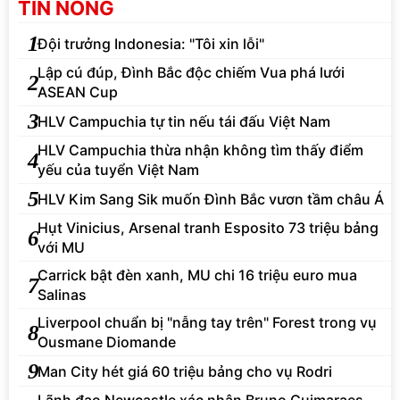
TIN NÓNG
1
Đội trưởng Indonesia: "Tôi xin lỗi"
Lập cú đúp, Đình Bắc độc chiếm Vua phá lưới
2
ASEAN Cup
3
HLV Campuchia tự tin nếu tái đấu Việt Nam
HLV Campuchia thừa nhận không tìm thấy điểm
4
yếu của tuyển Việt Nam
5
HLV Kim Sang Sik muốn Đình Bắc vươn tầm châu Á
Hụt Vinicius, Arsenal tranh Esposito 73 triệu bảng
6
với MU
Carrick bật đèn xanh, MU chi 16 triệu euro mua
7
Salinas
Liverpool chuẩn bị "nẫng tay trên" Forest trong vụ
8
Ousmane Diomande
9
Man City hét giá 60 triệu bảng cho vụ Rodri