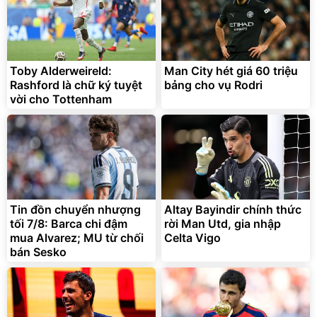
Toby Alderweireld:
Man City hét giá 60 triệu
Rashford là chữ ký tuyệt
bảng cho vụ Rodri
vời cho Tottenham
Tin đồn chuyển nhượng
Altay Bayindir chính thức
tối 7/8: Barca chi đậm
rời Man Utd, gia nhập
mua Alvarez; MU từ chối
Celta Vigo
bán Sesko