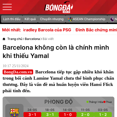
Lịch thi đấu
Kết quả
Chuyển nhượng
ASEAN Championship
N
y Barcola của PSG
Đình Bắc chứng minh bản lĩnh sau cú s
Mới nhất:
Trang chủ
Barcelona
Bài viết
Barcelona không còn là chính mình
khi thiếu Yamal
10:17 25/11/2024
Barcelona tiếp tục gặp nhiều khó khăn
BongDa.com.vn
trong bối cảnh Lamine Yamal chưa thể bình phục chấn
thương. Đây là vấn đề mà huấn luyện viên Hansi Flick
phải tính đến.
PHONG ĐỘ
Thắng
Hòa
Thua
24-05
18-05
14-05
11-05
03-05
3 - 1
3 - 1
1 - 0
2 - 0
1 - 2