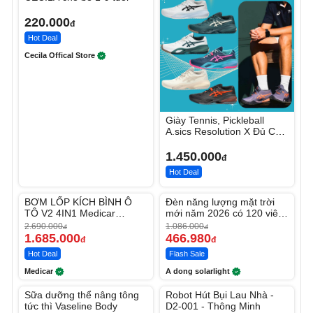
220.000
đ
Hot Deal
Cecila Offical Store
Giày Tennis, Pickleball
A.sics Resolution X Đủ Các
Phối Màu
1.450.000
đ
Hot Deal
Unmute
Unmute
BƠM LỐP KÍCH BÌNH Ô
Đèn năng lượng mặt trời
-37%
-56%
TÔ V2 4IN1 Medicar
mới năm 2026 có 120 viên
12.000mAh
LED lớn
2.690.000
1.086.000
đ
đ
1.685.000
466.980
đ
đ
Hot Deal
Flash Sale
Medicar
A dong solarlight
Unmute
Unmute
Sữa dưỡng thể nâng tông
Robot Hút Bụi Lau Nhà -
-27%
-26%
tức thì Vaseline Body
D2-001 - Thông Minh