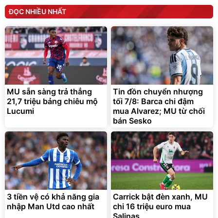
ĐỌC NHIỀU NHẤT
MU sẵn sàng trả thẳng
Tin đồn chuyển nhượng
21,7 triệu bảng chiêu mộ
tối 7/8: Barca chi đậm
Lucumi
mua Alvarez; MU từ chối
bán Sesko
3 tiền vệ có khả năng gia
Carrick bật đèn xanh, MU
nhập Man Utd cao nhất
chi 16 triệu euro mua
Salinas