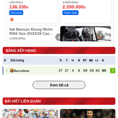
190.000
3.000.000
đ
đ
138.330
2.200.000
đ
đ
Discount
Flash Sale
Unmute
Vali Bamozo Khung Nhôm
9066 Size 20/24/28 Cao
Cấp
1.000.000
đ
825.000
đ
Flash Sale
BẢNG XẾP HẠNG
#
Đội bóng
Tr
T
H
B
BT
BB
+/-
Đ
P
1
37
27
4
6
99
39
60
85
Barcelona
T
Lót ghế ôtô, nâng lưng
chống nóng giúp thoải mái
Xem tất cả
trong di chuyển
295.000
đ
Đã bán nhiều
BÀI VIẾT LIÊN QUAN