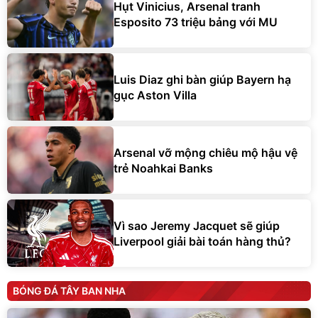
Hụt Vinicius, Arsenal tranh
Esposito 73 triệu bảng với MU
Luis Diaz ghi bàn giúp Bayern hạ
gục Aston Villa
Arsenal vỡ mộng chiêu mộ hậu vệ
trẻ Noahkai Banks
Vì sao Jeremy Jacquet sẽ giúp
Liverpool giải bài toán hàng thủ?
BÓNG ĐÁ TÂY BAN NHA