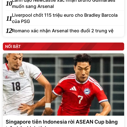
Lãnh đạo Newcastle xác nhận Bruno Guimaraes
10
muốn sang Arsenal
Liverpool chốt 115 triệu euro cho Bradley Barcola
11
của PSG
12
Romano xác nhận Arsenal theo đuổi 2 trung vệ
NỔI BẬT
Singapore tiễn Indonesia rời ASEAN Cup bằng