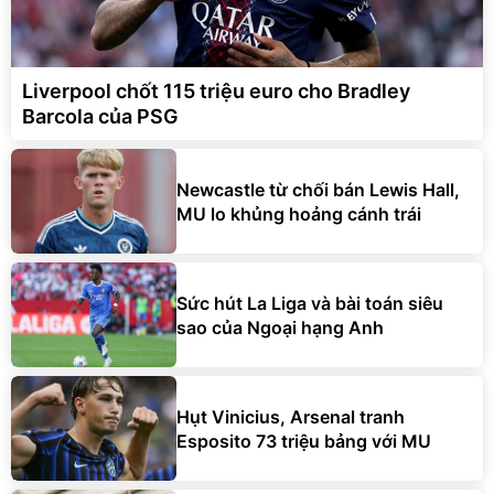
Liverpool chốt 115 triệu euro cho Bradley
Barcola của PSG
Newcastle từ chối bán Lewis Hall,
MU lo khủng hoảng cánh trái
Sức hút La Liga và bài toán siêu
sao của Ngoại hạng Anh
Hụt Vinicius, Arsenal tranh
Esposito 73 triệu bảng với MU