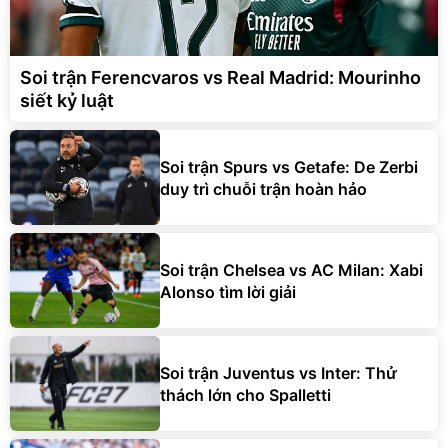
Soi trận Ferencvaros vs Real Madrid: Mourinho
siết kỷ luật
Soi trận Spurs vs Getafe: De Zerbi
duy trì chuỗi trận hoàn hảo
Soi trận Chelsea vs AC Milan: Xabi
Alonso tìm lời giải
Soi trận Juventus vs Inter: Thử
thách lớn cho Spalletti