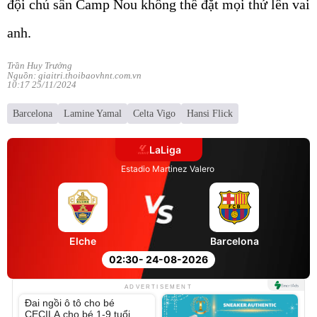
đội chủ sân Camp Nou không thể đặt mọi thứ lên vai
anh.
Trần Huy Trưởng
Nguồn: giaitri.thoibaovhnt.com.vn
10:17 25/11/2024
Barcelona
Lamine Yamal
Celta Vigo
Hansi Flick
LaLiga
Estadio Martinez Valero
Elche
Barcelona
02:30
- 24-08-2026
Unmute
ADVERTISEMENT
Đai ngồi ô tô cho bé
CECILA cho bé 1-9 tuổi