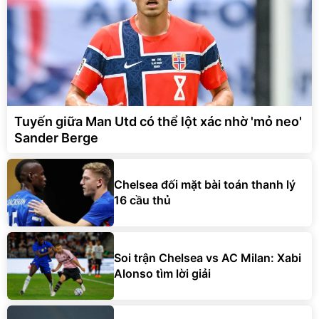
Tuyến giữa Man Utd có thể lột xác nhờ 'mỏ neo'
Sander Berge
Chelsea đối mặt bài toán thanh lý
16 cầu thủ
Soi trận Chelsea vs AC Milan: Xabi
Alonso tìm lời giải