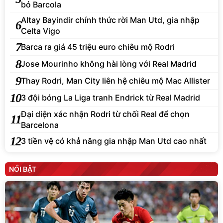
bỏ Barcola
Altay Bayindir chính thức rời Man Utd, gia nhập
6
Celta Vigo
7
Barca ra giá 45 triệu euro chiêu mộ Rodri
8
Jose Mourinho không hài lòng với Real Madrid
9
Thay Rodri, Man City liên hệ chiêu mộ Mac Allister
10
3 đội bóng La Liga tranh Endrick từ Real Madrid
Đại diện xác nhận Rodri từ chối Real để chọn
11
Barcelona
12
3 tiền vệ có khả năng gia nhập Man Utd cao nhất
NỔI BẬT