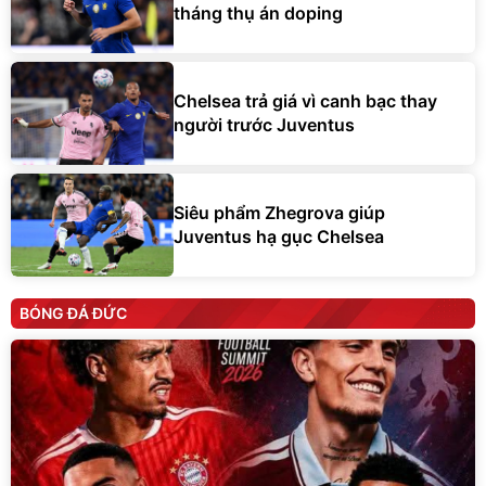
tháng thụ án doping
Chelsea trả giá vì canh bạc thay
người trước Juventus
Siêu phẩm Zhegrova giúp
Juventus hạ gục Chelsea
BÓNG ĐÁ ĐỨC