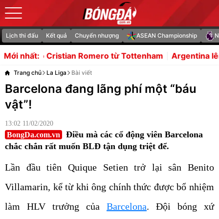
Lịch thi đấu
Kết quả
Chuyển nhượng
ASEAN Championship
N
ian Romero từ Tottenham
Argentina lên tiếng bảo vệ Chủ t
Mới nhất:
Trang chủ
La Liga
Bài viết
Barcelona đang lãng phí một “báu
vật”!
13:02 11/02/2020
Điều mà các cổ động viên Barcelona
BongDa.com.vn
chắc chắn rất muốn BLĐ tận dụng triệt để.
Lần đầu tiên Quique Setien trở lại sân Benito
Villamarin, kể từ khi ông chính thức được bổ nhiệm
làm HLV trưởng của
Barcelona
. Đội bóng xứ