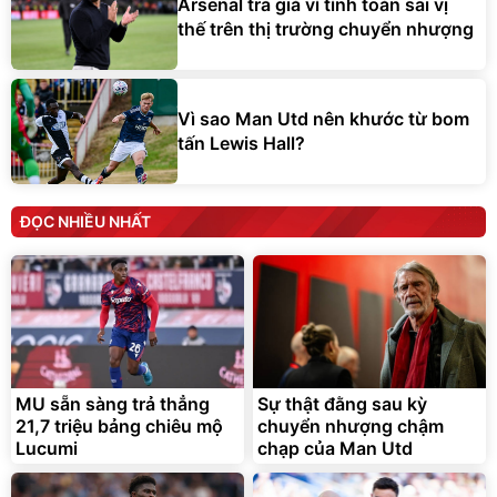
Arsenal trả giá vì tính toán sai vị
thế trên thị trường chuyển nhượng
Vì sao Man Utd nên khước từ bom
tấn Lewis Hall?
ĐỌC NHIỀU NHẤT
MU sẵn sàng trả thẳng
Sự thật đằng sau kỳ
21,7 triệu bảng chiêu mộ
chuyển nhượng chậm
Lucumi
chạp của Man Utd