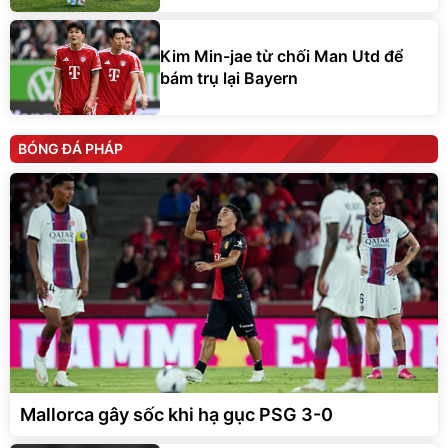
Kim Min-jae từ chối Man Utd để
bám trụ lại Bayern
BÓNG ĐÁ PHÁP
Mallorca gây sốc khi hạ gục PSG 3-0