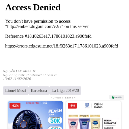
Nguyễn Đức Minh Trí
Nguồn: giaitri.thoibaovhnt.com.vn
13:02 11/02/2020
Lionel Messi
Barcelona
La Liga 2019/20
ADVERTISEMENT
-63%
-6%