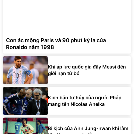
Cơn ác mộng Paris và 90 phút kỳ lạ của
Ronaldo năm 1998
Khi áp lực quốc gia đẩy Messi đến
giới hạn từ bỏ
Kịch bản tự hủy của người Pháp
mang tên Nicolas Anelka
Bi kịch của Ahn Jung-hwan khi làm