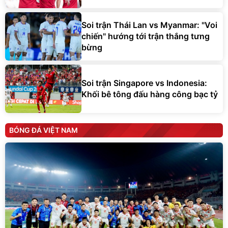
Soi trận Thái Lan vs Myanmar: "Voi
chiến" hướng tới trận thắng tưng
bừng
Soi trận Singapore vs Indonesia:
Khối bê tông đấu hàng công bạc tỷ
BÓNG ĐÁ VIỆT NAM