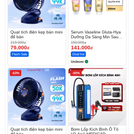
Quạt tích điện kẹp bàn mini
Serum Vaseline Gluta-Hya
để bàn
Dưỡng Da Sáng Mịn Sau 7
Ngày
219.000
150.000
đ
đ
79.000
141.000
đ
đ
Flash Sale
Deal hot
Unilever
-63%
-50%
Quạt tích điện kẹp bàn mini
Bơm Lốp Kích Bình Ô Tô
để bàn
V2 4in1 MEDICAR –