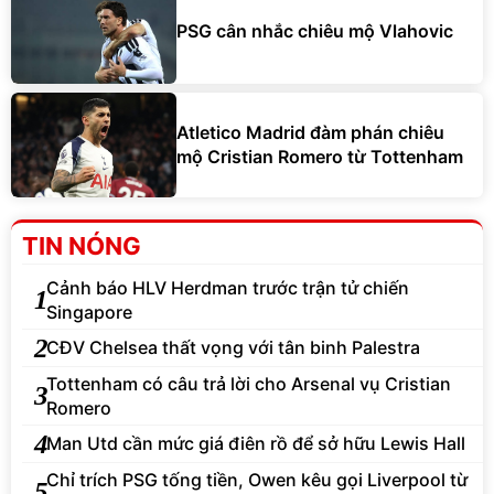
PSG cân nhắc chiêu mộ Vlahovic
Atletico Madrid đàm phán chiêu
mộ Cristian Romero từ Tottenham
TIN NÓNG
Cảnh báo HLV Herdman trước trận tử chiến
1
Singapore
2
CĐV Chelsea thất vọng với tân binh Palestra
Tottenham có câu trả lời cho Arsenal vụ Cristian
3
Romero
4
Man Utd cần mức giá điên rồ để sở hữu Lewis Hall
Chỉ trích PSG tống tiền, Owen kêu gọi Liverpool từ
5