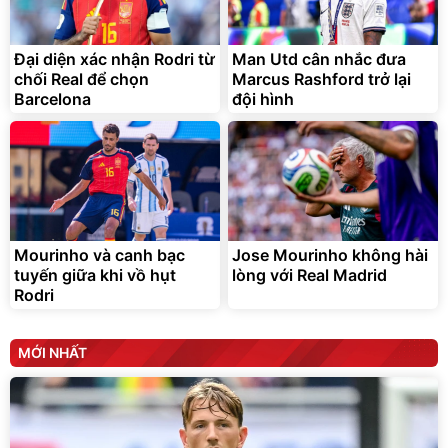
tiện lợi
392.000
9.900.000
đ
đ
325.000
7.092.000
đ
đ
Đại diện xác nhận Rodri từ
Man Utd cân nhắc đưa
Đã bán nhiều
Đang xem nhiều
chối Real để chọn
Marcus Rashford trở lại
G-FORCE VIETNA
Barcelona
đội hình
Mourinho và canh bạc
Jose Mourinho không hài
tuyến giữa khi vồ hụt
lòng với Real Madrid
Rodri
MỚI NHẤT